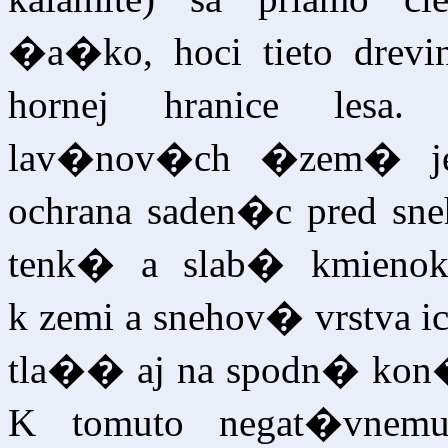
�a�ko, hoci tieto drevi
hornej hranice lesa
lav�nov�ch �zem� je
ochrana saden�c pred s
tenk� a slab� kmieno
k zemi a snehov� vrstv
tla�� aj na spodn� kon
K tomuto negat�vnem