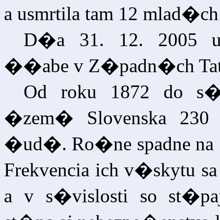
a usmrtila tam 12 mlad�
D�a 31. 12. 2005 u
��abe v Z�padn�ch Ta
Od roku 1872 do s��
�zem� Slovenska 230 
�ud�. Ro�ne spadne na S
Frekvencia ich v�skytu s
a v s�vislosti so st