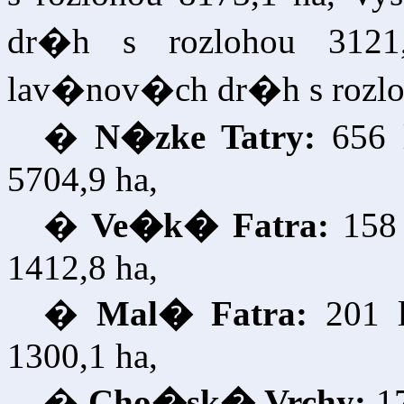
dr�h s rozlohou 3121,
lav�nov�ch dr�h s rozloh
�
N�zke Tatry:
656
5704,9 ha,
�
Ve�k� Fatra:
158
1412,8 ha,
�
Mal� Fatra:
201 l
1300,1 ha,
�
Cho�sk� Vrchy:
1