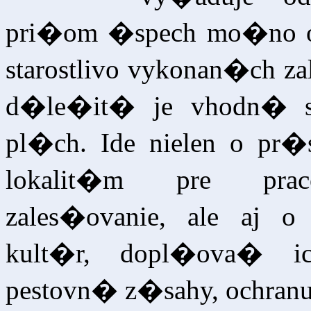
pri�om �spech mo�no 
starostlivo vykonan�ch 
d�le�it� je vhodn� s
pl�ch. Ide nielen o p
lokalit�m pre prac
zales�ovanie, ale aj
kult�r, dopl�ova� 
pestovn� z�sahy, ochranu