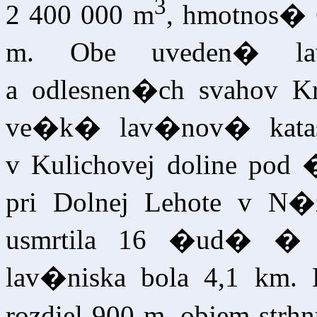
3
2 400 000 m
, hmotnos�
m. Obe uveden� la
a odlesnen�ch svahov K
ve�k� lav�nov� katast
v Kulichovej doline pod
pri Dolnej Lehote v N
usmrtila 16 �ud� � 
lav�niska bola 4,1 km
rozdiel 900 m, objem str