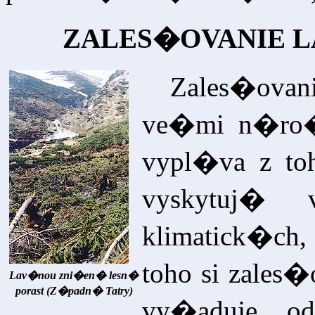
ZALES�OVANIE
Zales�ova
ve�mi n�ro
vypl�va z t
vyskytuj� 
klimatick�ch
toho si zales
Lav�nou zni�en� lesn�
porast (Z�padn� Tatry)
vy�aduje od