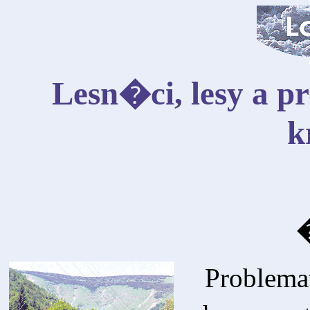
Lesn�ci, lesy a 
k
Problem