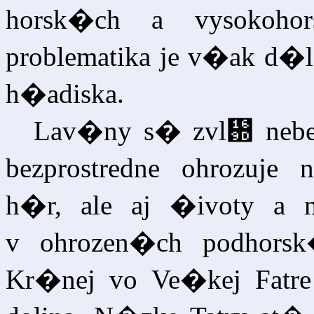
horsk�ch a vysokoho
problematika je v�ak d�
h�adiska.
Lav�ny s� zvl᚝ nebe
bezprostredne ohrozuj
h�r, ale aj �ivoty a
v ohrozen�ch podhorsk�
Kr�nej vo Ve�kej Fatr