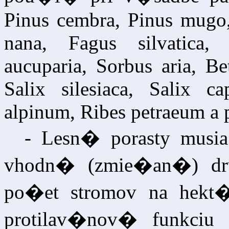
Pinus cembra, Pinus mugo,
nana, Fagus silvatica,
aucuparia, Sorbus aria, Be
Salix silesiaca, Salix ca
alpinum, Ribes petraeum a 
- Lesn� porasty musi
vhodn� (zmie�an�) dr
po�et stromov na hekt
protilav�nov� funkci