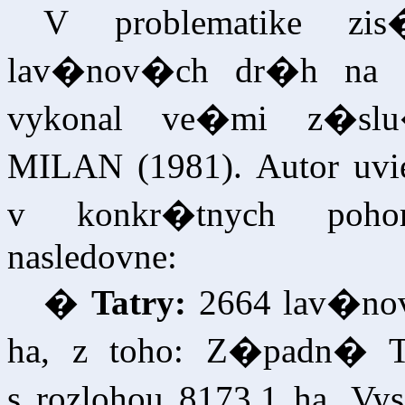
V problematike zi
lav�nov�ch dr�h na �
vykonal ve�mi z�sl
MILAN (1981). Autor uv
v konkr�tnych pohor
nasledovne:
�
Tatry:
2664 lav�no
ha, z toho: Z�padn� 
s rozlohou 8173,1 ha, V