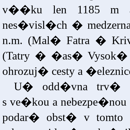
v��ku len 1185 m a
nes�visl�ch � medzernat
n.m. (Mal� Fatra � Kri
(Tatry � �as� Vysok� 
ohrozuj� cesty a �eleznic
U� odd�vna trv� z
s ve�kou a nebezpe�nou 
podar� obst� v tomto 