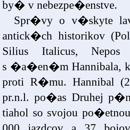
by� v nebezpe�enstve.
Spr�vy o v�skyte 
antick�ch historikov (Poly
Silius Italicus, Nepo
s �a�en�m Hannibala, kar
proti R�mu. Hannibal (2
pr.n.l. po�as Druhej p�n
tiahol so svojou po�etn
000 jazdcov a 37 bojov