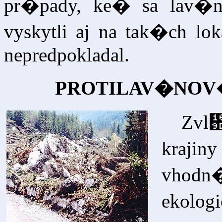
pr�pady, ke� sa lav�
vyskytli aj na tak�ch lo
nepredpokladal.
PROTILAV�NOV
Zvl
kraji
vhod
ekolo