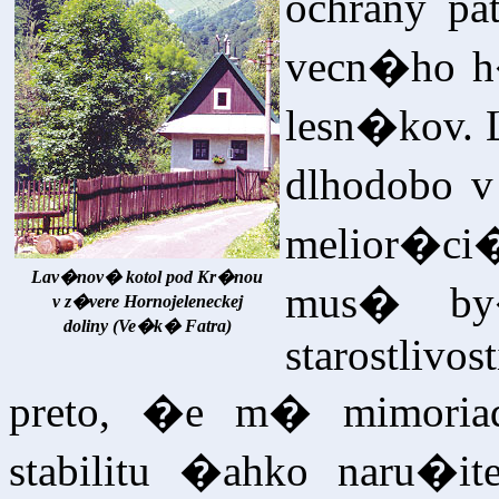
ochrany pa
vecn�ho h
lesn�kov. 
dlhodobo 
melior�c
Lav�nov� kotol pod Kr�nou
mus� by�
v z�vere Hornojeleneckej
doliny (Ve�k� Fatra)
starostlivo
preto, �e m� mimoria
stabilitu �ahko naru�