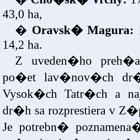
43,0 ha,
�
Oravsk� Magura:
14,2 ha.
Z uveden�ho preh�
po�et lav�nov�ch dr
Vysok�ch Tatr�ch a n
dr�h sa rozprestiera v Z
Je potrebn� poznamena