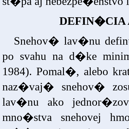
st�pa aj nebezpe�enstvo 
DEFIN�CIA
Snehov� lav�nu defin
po svahu na d�ke min
1984). Pomal�, alebo kra
naz�vaj� snehov� zosu
lav�nu ako jednor�zov
mno�stva snehovej hm