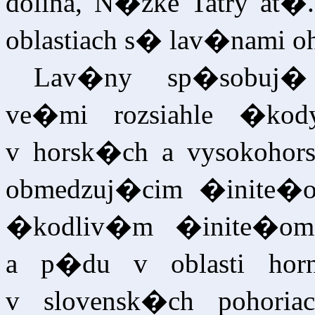
dolina, N�zke Tatry at�
oblastiach s� lav�nami o
Lav�ny sp�sobuj�
ve�mi rozsiahle �kod
v horsk�ch a vysokohor
obmedzuj�cim �inite�om
�kodliv�m �inite�om 
a p�du v oblasti hor
v slovensk�ch pohori