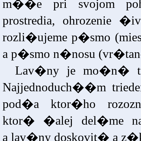
m��e pri svojom poh
prostredia, ohrozenie 
rozli�ujeme p�smo (mies
a p�smo n�nosu (vr�tan
Lav�ny je mo�n� tr
Najjednoduch��m triede
pod�a ktor�ho rozoz
ktor� �alej del�me n
a lav�ny doskovit� a z�