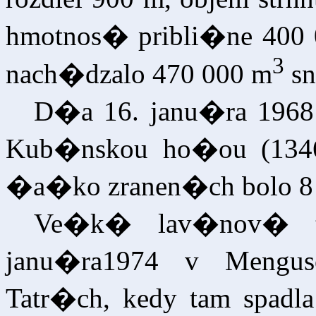
hmotnos� pribli�ne 400 
3
nach�dzalo 470 000 m
sn
D�a 16. janu�ra 1968
Kub�nskou ho�ou (1346
�a�ko zranen�ch bolo 
Ve�k� lav�nov� tr
janu�ra1974 v Mengus
Tatr�ch, kedy tam spadl