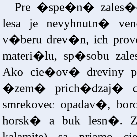
Pre �spe�n� zales�ova
lesa je nevyhnutn� v
v�beru drev�n, ich proven
materi�lu, sp�sobu zale
Ako cie�ov� dreviny 
�zem� prich�dzaj� d
smrekovec opadav�, bor
horsk� a buk lesn�. Z
kalamite) sa priamo ci