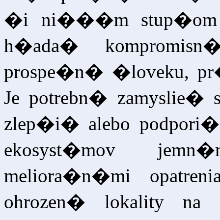
�i ni���m stup�om o
h�ada� kompromisn
prospe�n� �loveku, pr�
Je potrebn� zamyslie�
zlep�i� alebo podpori� 
ekosyst�mov jemn
meliora�n�mi opatreni
ohrozen� lokality na