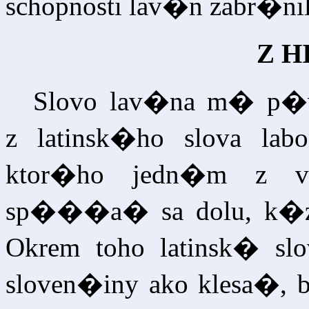
schopnosti lav�n zabr�nil
Z H
Slovo lav�na m� p�v
z latinsk�ho slova lab
ktor�ho jedn�m z v
sp���a� sa dolu, k�za
Okrem toho latinsk� sl
sloven�iny ako klesa�, 