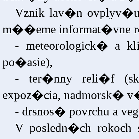
Vznik lav�n ovplyv�u
m��eme informat�vne ro
- meteorologick� a kli
po�asie),
- ter�nny reli�f (sk
expoz�cia, nadmorsk� v
- drsnos� povrchu a veg
V posledn�ch rokoch 