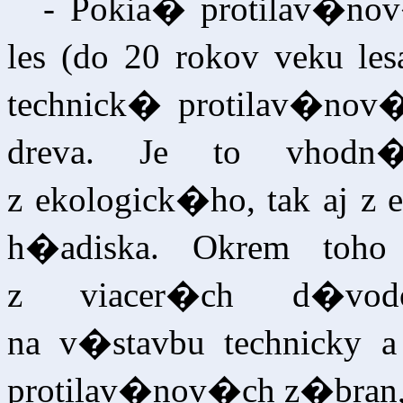
- Pokia� protilav�no
les (do 20 rokov veku le
technick� protilav�nov�
dreva. Je to vhodn
z ekologick�ho, tak aj z
h�adiska. Okrem toho
z viacer�ch d�v
na v�stavbu technicky
protilav�nov�ch z�bran, 