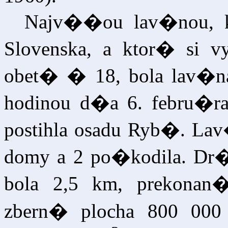
Najv��ou lav�nou, k
Slovenska, a ktor� si
obet� � 18, bola lav�na
hodinou d�a 6. febru�ra 
postihla osadu Ryb�. La
domy a 2 po�kodila. Dr�h
bola 2,5 km, prekona
zbern� plocha 800 00