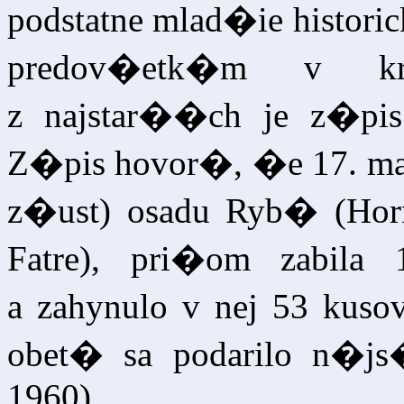
podstatne mlad�ie histo
predov�etk�m v k
z najstar��ch je z�pis
Z�pis hovor�, �e 17. mar
z�ust) osadu Ryb� (Hor
Fatre), pri�om zabil
a zahynulo v nej 53 kus
obet� sa podarilo n
1960).