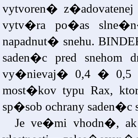
vytvoren� z�adovatenej
vytv�ra po�as slne�
napadnut� snehu. BINDE
saden�c pred snehom d
vy�nievaj� 0,4 � 0,5 
most�kov typu Rax, ktor
sp�sob ochrany saden�c 
Je ve�mi vhodn�, ak