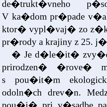
de�trukt�vneho p�s
V ka�dom pr�pade v�ak t
ktor� vypl�vaj� zo z�ko
pr�rody a krajiny z 25. j
� Je d�le�it� zvy�ov
prirodzen� �rove� m
s pou�it�m ekologick
odoln�ch drev�n. Med
pou�i� pri v�sadbe patri