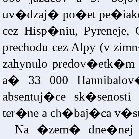
uv�dzaj� po�et pe�iakov 
cez Hisp�niu, Pyreneje,
prechodu cez Alpy (v zimn
zahynulo predov�etk�m 
a� 33 000 Hannibalov
absentuj�ce sk�senosti
ter�ne a ch�baj�ca v�st
Na �zem� dne�nej Sl