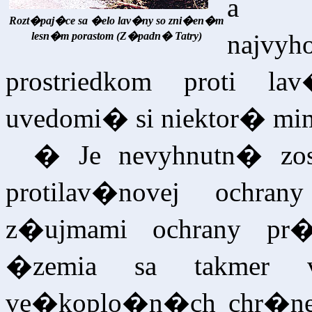
a e
Rozt�paj�ce sa �elo lav�ny so zni�en�m
najvy
lesn�m porastom (Z�padn� Tatry)
prostriedkom proti l
uvedomi� si niektor� mim
� Je nevyhnutn� zos
protilav�novej ochra
z�ujmami ochrany pr�
�zemia sa takmer 
ve�koplo�n�ch chr�n