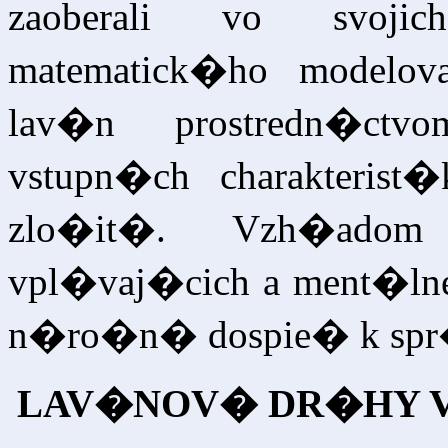
zaoberali vo svoj
matematick�ho modelov
lav�n prostredn�ctv
vstupn�ch charakteris
zlo�it�. Vzh�ad
vpl�vaj�cich a ment�lne 
n�ro�n� dospie� k spr
LAV�NOV� DR�HY V