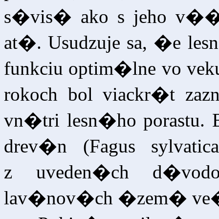
s�vis� ako s jeho v��
at�. Usudzuje sa, �e le
funkciu optim�lne vo vek
rokoch bol viackr�t za
vn�tri lesn�ho porastu. 
drev�n (Fagus sylvatic
z uveden�ch d�vod
lav�nov�ch �zem� ve