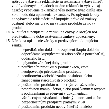
spôsobu vybavenia reklamácie sa reklamácia vybaví ihneď,
v odôvodnených prípadoch možno reklamáciu vybaviť aj
neskôr; vybavenie reklamácie však nesmie trvať dlhšie ako
30 dní odo dňa uplatnenia reklamácie. Po uplynutí lehoty
na vybavenie reklamácie má kupujúci právo od zmluvy
odstúpiť alebo má právo na výmenu produktu za nový
produkt.
Kupujúci si neuplatňuje záruku na chyby, o ktorých bol
predávajúcim v dobe uzatvárania zmluvy upozornený.
Nárok na uplatnenie záruky u predávajúceho kupujúcim
zaniká:
nepredložením dokladu o zaplatení (kópiu dokladu
odporúčame kupujúcemu si zabezpečiť a ponechať si),
dodacieho listu
uplynutím záručnej doby produktu,
používaním produktu v podmienkach, ktoré
neodpovedajú prirodzenému prostrediu,
neodborným zaobchádzaním, obsluhou, alebo
zanedbaním starostlivosti o produkt,
poškodením produktu nadmerným zaťažovaním,
nesprávnou manipuláciou, alebo používaním v rozpore
s podmienkami uvedenými v dokumentácii,
všeobecnými zásadami, technickými normami alebo
bezpečnostnými predpismi platnými v SR,
poškodením produktu neodvrátiteľnými alebo