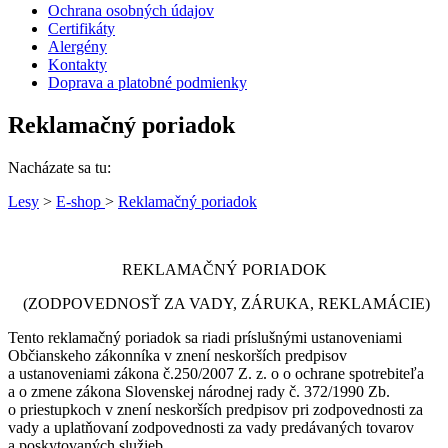
Ochrana osobných údajov
Certifikáty
Alergény
Kontakty
Doprava a platobné podmienky
Reklamačný poriadok
Nacházate sa tu:
Lesy
>
E-shop
>
Reklamačný poriadok
REKLAMAČNÝ PORIADOK
(ZODPOVEDNOSŤ ZA VADY, ZÁRUKA, REKLAMÁCIE)
Tento reklamačný poriadok sa riadi príslušnými ustanoveniami
Občianskeho zákonníka v znení neskorších predpisov
a ustanoveniami zákona č.250/2007 Z. z. o o ochrane spotrebiteľa
a o zmene zákona Slovenskej národnej rady č. 372/1990 Zb.
o priestupkoch v znení neskorších predpisov pri zodpovednosti za
vady a uplatňovaní zodpovednosti za vady predávaných tovarov
a poskytovaných služieb.