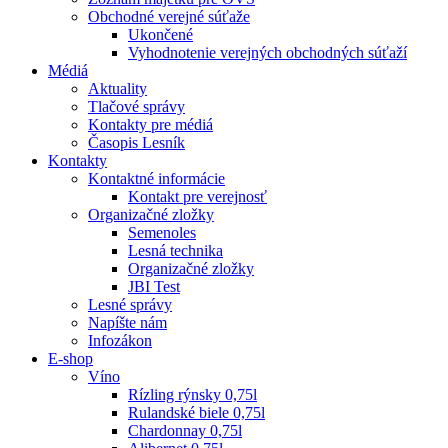
Obchodné verejné súťaže
Ukončené
Vyhodnotenie verejných obchodných súťaží
Médiá
Aktuality
Tlačové správy
Kontakty pre médiá
Časopis Lesník
Kontakty
Kontaktné informácie
Kontakt pre verejnosť
Organizačné zložky
Semenoles
Lesná technika
Organizačné zložky
JBI Test
Lesné správy
Napíšte nám
Infozákon
E-shop
Víno
Rízling rýnsky 0,75l
Rulandské biele 0,75l
Chardonnay 0,75l