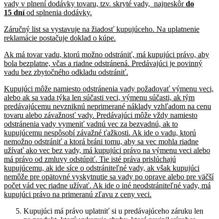
vady v plnení dodávky tovaru, tzv. skryté vady, najneskôr
do
15 dní
od splnenia dodávky.
Záručný list sa vystavuje na žiadosť kupujúceho
. Na uplatnenie
reklamácie postačuje doklad o kúpe.
Ak má tovar vadu, ktorú možno odstrániť, má kupujúci právo, aby
bola bezplatne, včas a riadne odstránená. Predávajúci je povinný
vadu bez zbytočného odkladu odstrániť.
Kupujúci môže namiesto odstránenia vady požadovať výmenu veci,
alebo ak sa vada týka len súčasti veci, výmenu súčasti, ak tým
predávajúcemu nevzniknú neprimerané náklady vzhľadom na cenu
tovaru alebo závažnosť vady. Predávajúci môže vždy namiesto
odstránenia vady vymeniť vadnú vec za bezvadnú, ak to
kupujúcemu nespôsobí závažné ťažkosti. Ak ide o vadu, ktorú
nemožno odstrániť a ktorá bráni tomu, aby sa vec mohla riadne
užívať ako vec bez vady, má kupujúci právo na výmenu veci alebo
má právo od zmluvy odstúpiť. Tie isté práva prislúchajú
kupujúcemu, ak ide síce o odstrániteľné vady, ak však kupujúci
nemôže pre opätovné vyskytnutie sa vady po oprave alebo pre väčší
počet vád vec riadne užívať. Ak ide o iné neodstrániteľné vady, má
kupujúci právo na primeranú zľavu z ceny veci.
Kupujúci má právo uplatniť si u predávajúceho záruku len