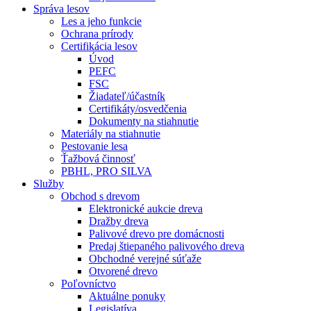
Správa lesov
Les a jeho funkcie
Ochrana prírody
Certifikácia lesov
Úvod
PEFC
FSC
Žiadateľ/účastník
Certifikáty/osvedčenia
Dokumenty na stiahnutie
Materiály na stiahnutie
Pestovanie lesa
Ťažbová činnosť
PBHL, PRO SILVA
Služby
Obchod s drevom
Elektronické aukcie dreva
Dražby dreva
Palivové drevo pre domácnosti
Predaj štiepaného palivového dreva
Obchodné verejné súťaže
Otvorené drevo
Poľovníctvo
Aktuálne ponuky
Legislatíva