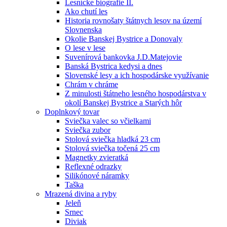
Lesnícke biografie II.
Ako chutí les
Historia rovnošaty štátnych lesov na území
Slovnenska
Okolie Banskej Bystrice a Donovaly
O lese v lese
Suvenírová bankovka J.D.Matejovie
Banská Bystrica kedysi a dnes
Slovenské lesy a ich hospodárske využívanie
Chrám v chráme
Z minulosti štátneho lesného hospodárstva v
okolí Banskej Bystrice a Starých hôr
Doplnkový tovar
Sviečka valec so včielkami
Sviečka zubor
Stolová sviečka hladká 23 cm
Stolová sviečka točená 25 cm
Magnetky zvieratká
Reflexné odrazky
Silikónové náramky
Taška
Mrazená divina a ryby
Jeleň
Srnec
Diviak