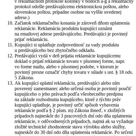
v reklamačnom protokole kolónky v bodoch a-g a reklamačný
protokol odošle predávajúcemu elektronickou poštou, alebo
slovenskou poštou, prípadne osobne na vyššie uvedenej
adrese.)
Začiatok reklamačného konania je zároveň dňom uplatnenia
reklamácie. Reklamáciu produktu kupujúci oznámi
na emailovej adrese predávajúceho. Predávajúci je povinný
prijať reklamáciu.
Kupujúci si uplatňuje zodpovednosť za vady produktu
u predávajúceho bez zbytočného odkladu.
Predávajúci vydá v deň prijatia reklamácie kupujúcemu
doklad o prijatí reklamácie tovaru v písomnej forme, napr.
vo forme mailu, alebo v písomnej podobe, v ktorom je
povinný presne označiť chyby tovaru v súlade s ust. § 18 ods.
5 Zákona.
Ak kupujúci uplatní reklamáciu, predávajúci alebo ním
poverený zamestnanec alebo určená osoba je povinný poučiť
kupujúceho o jeho právach podľa všeobecného predpisu
na základe rozhodnutia kupujúceho, ktoré z týchto práv
kupujúci uplatňuje, je povinný určiť spôsob vybavenia
reklamácie podľa § 2 písm. m) Zákona ihneď, v zložitých
prípadoch najneskôr do 3 pracovných dní odo dňa uplatnenia
reklamácie, v odôvodnených prípadoch, najmä ak sa vyžaduje
zložité technické zhodnotenie stavu výrobku alebo služby,
najneskôr do 30 dní odo dňa uplatnenia reklamácie. Po určení