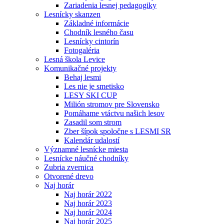
Zariadenia lesnej pedagogiky
Lesnícky skanzen
Základné informácie
Chodník lesného času
Lesnícky cintorín
Fotogaléria
Lesná škola Levice
Komunikačné projekty
Behaj lesmi
Les nie je smetisko
LESY SKI CUP
Milión stromov pre Slovensko
Pomáhame vtáctvu našich lesov
Zasadil som strom
Zber šípok spoločne s LESMI SR
Kalendár udalostí
Významné lesnícke miesta
Lesnícke náučné chodníky
Zubria zvernica
Otvorené drevo
Naj horár
Naj horár 2022
Naj horár 2023
Naj horár 2024
Naj horár 2025