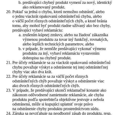
predávajúci chybný produkt vymení za nový, identický
ako reklamovaný produkt.
Pokiaľ sa jedná o chybu, ktorú nemožno odstrániť, alebo
o jednu viackrát opakovanú odstrániteľnú chybu, alebo
o väčší počet rôznych odstrániteľných chýb, a ktoré bránia
tomu, aby mohol byť produkt riadne užívaný ako bez chyby,
predávajúci vybaví reklamáciu:
zrušením kúpnej zmluvy, alebo na žiadosť zákazníka
výmenou produktu za tovar iný funkčný, rovnakých,
alebo lepších technických parametrov, alebo
v prípade, že nemôže predávajúci vykonať výmenu
produktu za iný, vybaví reklamáciu vystavením
dobropisu na chybný produkt.
Pre účely reklamácie sa za viackrát opakovanú odstrániteľnú
chybu považuje výskyt a odstránenie tej istej odstrániteľnej
chyby viac ako dva krát.
Pre účely reklamácie sa za väčší počet rôznych
odstrániteľných chýb považuje výskyt a odstránenie viac
ako dvoch rôznych odstrániteľných chýb.
V prípade, že predávajúci ukončí reklamačné konanie ako
zákonom odôvodnené zamietnutie reklamácie, ale chyba
produktu podľa spotrebiteľa objektívne jestvuje a nebola
odstránená, môže si kupujúci uplatniť svoje právo
na odstránenie chyby produktu prostredníctvom súdu.
Záruka sa nevzťahuje na neodborný zásah do produktu, resp.