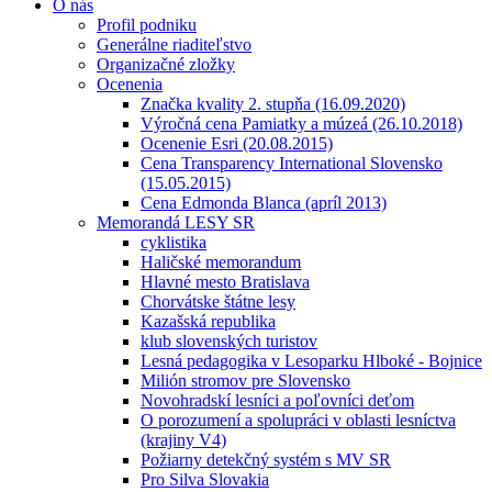
O nás
Profil podniku
Generálne riaditeľstvo
Organizačné zložky
Ocenenia
Značka kvality 2. stupňa (16.09.2020)
Výročná cena Pamiatky a múzeá (26.10.2018)
Ocenenie Esri (20.08.2015)
Cena Transparency International Slovensko
(15.05.2015)
Cena Edmonda Blanca (apríl 2013)
Memorandá LESY SR
cyklistika
Haličské memorandum
Hlavné mesto Bratislava
Chorvátske štátne lesy
Kazašská republika
klub slovenských turistov
Lesná pedagogika v Lesoparku Hlboké - Bojnice
Milión stromov pre Slovensko
Novohradskí lesníci a poľovníci deťom
O porozumení a spolupráci v oblasti lesníctva
(krajiny V4)
Požiarny detekčný systém s MV SR
Pro Silva Slovakia