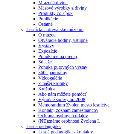
Mrazená divina
Mäsové výrobky z diviny
Produkty zo šípok
Publikácie
Ostatné
Lesnícke a drevárske múzeum
O múzeu
Otváracie hodiny, vstupné
Výstavy
Expozície
Ponúkame na predaj
Súťaže
Ponuka putovných výstav
360° panorámy
Videogaléria
Z našej kroniky
Knižnica
Ako nám môžete pomôcť
Výročné správy od 2008
Memorandum Zvolen mesto lesníctva
Kontakt, zoznam zamestnancov
Ochrana osobných údajov
(NE)známe osobnosti Zvolena I.
Lesná pedagogika
Lesná pedagogika - kontakty