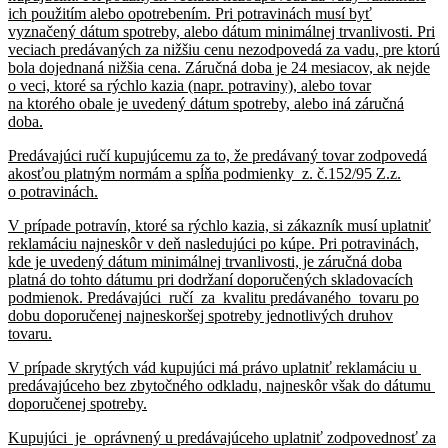
ich použitím alebo opotrebením. Pri potravinách musí byť
vyznačený dátum spotreby, alebo dátum minimálnej trvanlivosti. Pri
veciach predávaných za nižšiu cenu nezodpovedá za vadu, pre ktorú
bola dojednaná nižšia cena. Záručná doba je 24 mesiacov, ak nejde
o veci, ktoré sa rýchlo kazia (napr. potraviny), alebo tovar
na ktorého obale je uvedený dátum spotreby, alebo iná záručná
doba.
Predávajúci ručí kupujúcemu za to, že predávaný tovar zodpovedá
akosťou platným normám a spĺňa podmienky z. č.152/95 Z.z.
o potravinách.
V prípade potravín, ktoré sa rýchlo kazia, si zákazník musí uplatniť
reklamáciu najneskôr v deň nasledujúci po kúpe. Pri potravinách,
kde je uvedený dátum minimálnej trvanlivosti, je záručná doba
platná do tohto dátumu pri dodržaní doporučených skladovacích
podmienok. Predávajúci ručí za kvalitu predávaného tovaru po
dobu doporučenej najneskoršej spotreby jednotlivých druhov
tovaru.
V prípade skrytých vád kupujúci má právo uplatniť reklamáciu u
predávajúceho bez zbytočného odkladu, najneskôr však do dátumu
doporučenej spotreby.
Kupujúci je oprávnený u predávajúceho uplatniť zodpovednosť za