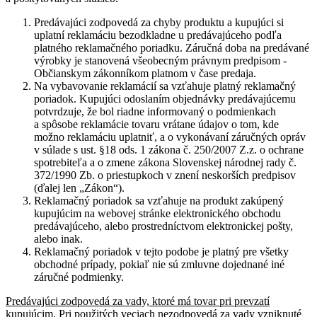
Predávajúci zodpovedá za chyby produktu a kupujúci si
uplatní reklamáciu bezodkladne u predávajúceho podľa
platného reklamačného poriadku. Záručná doba na predávané
výrobky je stanovená všeobecným právnym predpisom -
Občianskym zákonníkom platnom v čase predaja.
Na vybavovanie reklamácií sa vzťahuje platný reklamačný
poriadok. Kupujúci odoslaním objednávky predávajúcemu
potvrdzuje, že bol riadne informovaný o podmienkach
a spôsobe reklamácie tovaru vrátane údajov o tom, kde
možno reklamáciu uplatniť, a o vykonávaní záručných opráv
v súlade s ust. §18 ods. 1 zákona č. 250/2007 Z.z. o ochrane
spotrebiteľa a o zmene zákona Slovenskej národnej rady č.
372/1990 Zb. o priestupkoch v znení neskorších predpisov
(ďalej len „Zákon“).
Reklamačný poriadok sa vzťahuje na produkt zakúpený
kupujúcim na webovej stránke elektronického obchodu
predávajúceho, alebo prostredníctvom elektronickej pošty,
alebo inak.
Reklamačný poriadok v tejto podobe je platný pre všetky
obchodné prípady, pokiaľ nie sú zmluvne dojednané iné
záručné podmienky.
Predávajúci zodpovedá za vady, ktoré má tovar pri prevzatí
kupujúcim. Pri použitých veciach nezodpovedá za vady vzniknuté