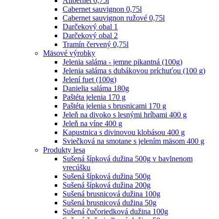
Alibernet 0,75l
Cabernet sauvignon 0,75l
Cabernet sauvignon ružové 0,75l
Darčekový obal 1
Darčekový obal 2
Tramín červený 0,75l
Mäsové výrobky
Jelenia saláma - jemne pikantná (100g)
Jelenia saláma s dubákovou príchuťou (100 g)
Jelení fuet (100g)
Danielia saláma 180g
Paštéta jelenia 170 g
Paštéta jelenia s brusnicami 170 g
Jeleň na divoko s lesnými hríbami 400 g
Jeleň na víne 400 g
Kapustnica s divinovou klobásou 400 g
Sviečková na smotane s jelením mäsom 400 g
Produkty lesa
Sušená šípková dužina 500g v bavlnenom
vrecúšku
Sušená šípková dužina 500g
Sušená šípková dužina 200g
Sušená brusnicová dužina 100g
Sušená brusnicová dužina 50g
Sušená čučoriedková dužina 100g