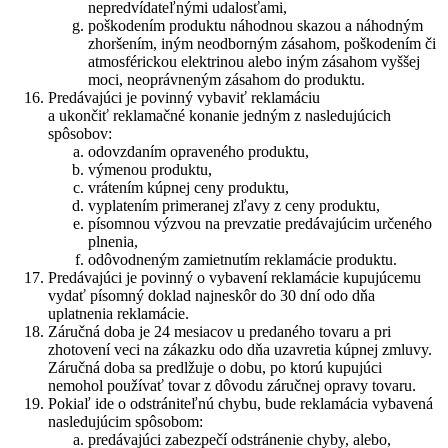
nepredvídateľnými udalosťami,
poškodením produktu náhodnou skazou a náhodným
zhoršením, iným neodborným zásahom, poškodením či
atmosférickou elektrinou alebo iným zásahom vyššej
moci, neoprávneným zásahom do produktu.
Predávajúci je povinný vybaviť reklamáciu
a ukončiť reklamačné konanie jedným z nasledujúcich
spôsobov:
odovzdaním opraveného produktu,
výmenou produktu,
vrátením kúpnej ceny produktu,
vyplatením primeranej zľavy z ceny produktu,
písomnou výzvou na prevzatie predávajúcim určeného
plnenia,
odôvodneným zamietnutím reklamácie produktu.
Predávajúci je povinný o vybavení reklamácie kupujúcemu
vydať písomný doklad najneskôr do 30 dní odo dňa
uplatnenia reklamácie.
Záručná doba je 24 mesiacov u predaného tovaru a pri
zhotovení veci na zákazku odo dňa uzavretia kúpnej zmluvy.
Záručná doba sa predlžuje o dobu, po ktorú kupujúci
nemohol používať tovar z dôvodu záručnej opravy tovaru.
Pokiaľ ide o odstrániteľnú chybu, bude reklamácia vybavená
nasledujúcim spôsobom:
predávajúci zabezpečí odstránenie chyby, alebo,