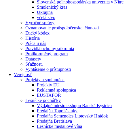
Slovenská poľnohospodárska univerzita v Nitre
Smolenický kras
Ukrajina
včelárstvo
Výročné správy
Oznamovanie protispoločenskej činnosti
Etický kódex
História
Práca u nás
Pravidlá ochrany súkromia
Protikorupčný program
Datasety
Sťažnosti
Vyhlásenie o prístupnosti
Verejnosť
Projekty a spolupráca
Projekty EU
Reklamná spolupráca
EUSTAFOR
Lesnícke pochúťky
Výdajné miesto e-shopu Banská Bystrica
Predajňa Topoľčianky
Predajňa Semenoles Liptovský Hrádok
Predajňa Bratislava
Lesnícke medailové vína