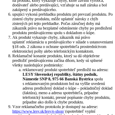
na produkt, ktorý vykazuje chyby, ktoré zavinil výrobca,
dodávateľ alebo predávajúci, vzťahuje sa naň záruka a bol
zakúpený u predávajúceho.
upujúci vykoná prehliadku produktu pri prevzatí produktu. Po
zistení chyby produktu, môže uplatniť nároky z chýb
zistených pri tejto prehliadke. Počas záručnej doby má
zákazník právo na bezplatné odstránenie chyby po predložení
produktu predávajúcemu spolu s dokladom o kúpe.
Ak produkt vykazuje chyby, zákazník má právo
uplatniť reklamáciu u predávajúceho v súlade s ustanoveniami
§18 ods. 2 zákona o ochrane spotrebiteľa prostredníctvom
elektronickej pošty alebo telefonickým kontaktom.
Reklamačné konanie produktu, ktorý sa dá objektívne
predložiť predávajúcemu začína dňom, kedy sú splnené
všetky nasledujúce podmienky:
reklamovaný produkt spotrebiteľ predložil na adresu:
LESY Slovenskej republiky, štátny podnik,
Námestie SNP 8, 975 66 Banská Bystrica
spolu
s reklamovaným produktom bol na vyššie uvedenú
adresu predložený doklad o kúpe – pokladničný doklad
(faktúra), meno a adresu spotrebiteľa, prípadne
telefonický kontakt, presné popísanie chyby produktu,
prípadne ako došlo k chybe produktu.
Vzor reklamačného protokolu je dostupný na adrese:
https://www.lesy.sk/lesy/e-shop/
(spotrebiteľ vyplní