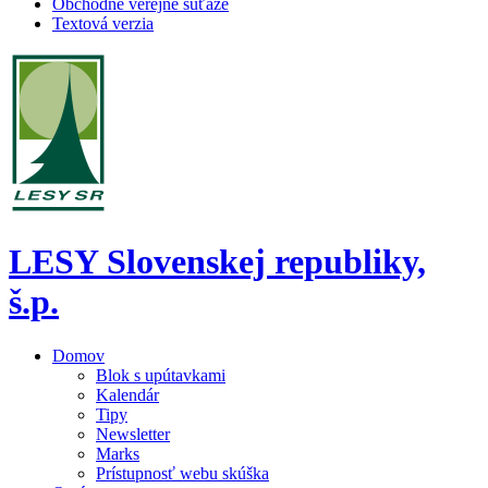
Obchodné verejné súťaže
Textová verzia
LESY Slovenskej republiky,
š.p.
Domov
Blok s upútavkami
Kalendár
Tipy
Newsletter
Marks
Prístupnosť webu skúška