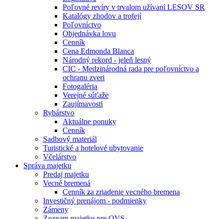
Poľovné revíry v trvalom užívaní LESOV SR
Katalógy zhodov a trofejí
Poľovníctvo
Objednávka lovu
Cenník
Cena Edmonda Blanca
Národný rekord - jeleň lesný
CIC - Medzinárodná rada pre poľovníctvo a
ochranu zveri
Fotogaléria
Verejné súťaže
Zaujímavosti
Rybárstvo
Aktuálne ponuky
Cenník
Sadbový materiál
Turistické a hotelové ubytovanie
Včelárstvo
Správa majetku
Predaj majetku
Vecné bremená
Cenník za zriadenie vecného bremena
Investičný prenájom - podmienky
Zámeny
Zoznam majetku pre OVS