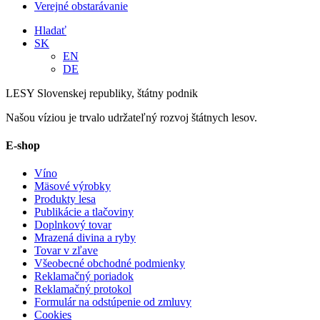
Verejné obstarávanie
Hladať
SK
EN
DE
LESY Slovenskej republiky, štátny podnik
Našou víziou je trvalo udržateľný rozvoj štátnych lesov.
E-shop
Víno
Mäsové výrobky
Produkty lesa
Publikácie a tlačoviny
Doplnkový tovar
Mrazená divina a ryby
Tovar v zľave
Všeobecné obchodné podmienky
Reklamačný poriadok
Reklamačný protokol
Formulár na odstúpenie od zmluvy
Cookies