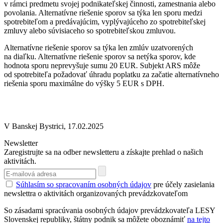
v rámci predmetu svojej podnikateľskej činnosti, zamestnania alebo
povolania. Alternatívne riešenie sporov sa týka len sporu medzi
spotrebiteľom a predávajúcim, vyplývajúceho zo spotrebiteľskej
zmluvy alebo súvisiaceho so spotrebiteľskou zmluvou.
Alternatívne riešenie sporov sa týka len zmlúv uzatvorených
na diaľku. Alternatívne riešenie sporov sa netýka sporov, kde
hodnota sporu neprevyšuje sumu 20 EUR. Subjekt ARS môže
od spotrebiteľa požadovať úhradu poplatku za začatie alternatívneho
riešenia sporu maximálne do výšky 5 EUR s DPH.
V Banskej Bystrici, 17.02.2025
Newsletter
Zaregistrujte sa na odber newsletteru a získajte prehlad o našich
aktivitách.
Súhlasím so spracovaním osobných údajov
pre účely zasielania
newslettra o aktivitách organizovaných prevádzkovateľom
So zásadami spracúvania osobných údajov prevádzkovateľa LESY
Slovenskej republiky, štátny podnik sa môžete oboznámiť
na tejto