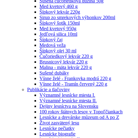
Sušená čučoriedková dužina 50g
Med kvetový 460 g
Šípkový lekvár 220g
Sirup zo smrekových výhonkov 200ml
Šípkový šotík 150ml
Med kvetový 950g
Jedľová silica 10ml
Šípkový čaj
Medová veža
Šípkový olej 30 ml
Čučoriedkový lekvár 220 g
Brusnicový lekvár 220 g
Malina - mäta lekvár 220 g
Sušené dubáky
Vínne želé - Frankovka modrá 220 g
Vínne želé - Tramín červený 220 g
Publikácie a tlačoviny
Významné lesnícke miesta I.
Významné lesnícke miesta II.
Dejiny lesníctva na Slovensku
100 rokov štátnych lesov v Topoľčiankach
Lesnícke a drevárske múzeum od A po Z
Život zasvätený lesu
Lesnícke pečiatky
Lesnícke biografie