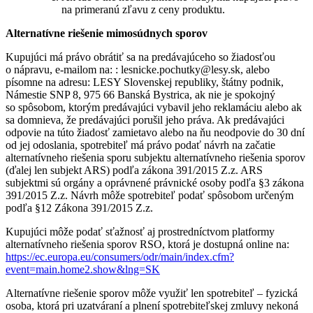
na primeranú zľavu z ceny produktu.
Alternatívne riešenie mimosúdnych sporov
Kupujúci má právo obrátiť sa na predávajúceho so žiadosťou
o nápravu, e-mailom na: : lesnicke.pochutky@lesy.sk, alebo
písomne na adresu: LESY Slovenskej republiky, štátny podnik,
Námestie SNP 8, 975 66 Banská Bystrica, ak nie je spokojný
so spôsobom, ktorým predávajúci vybavil jeho reklamáciu alebo ak
sa domnieva, že predávajúci porušil jeho práva. Ak predávajúci
odpovie na túto žiadosť zamietavo alebo na ňu neodpovie do 30 dní
od jej odoslania, spotrebiteľ má právo podať návrh na začatie
alternatívneho riešenia sporu subjektu alternatívneho riešenia sporov
(ďalej len subjekt ARS) podľa zákona 391/2015 Z.z. ARS
subjektmi sú orgány a oprávnené právnické osoby podľa §3 zákona
391/2015 Z.z. Návrh môže spotrebiteľ podať spôsobom určeným
podľa §12 Zákona 391/2015 Z.z.
Kupujúci môže podať sťažnosť aj prostredníctvom platformy
alternatívneho riešenia sporov RSO, ktorá je dostupná online na:
https://ec.europa.eu/consumers/odr/main/index.cfm?
event=main.home2.show&lng=SK
Alternatívne riešenie sporov môže využiť len spotrebiteľ – fyzická
osoba, ktorá pri uzatváraní a plnení spotrebiteľskej zmluvy nekoná