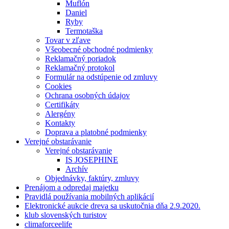
Muflón
Daniel
Ryby
Termotaška
Tovar v zľave
Všeobecné obchodné podmienky
Reklamačný poriadok
Reklamačný protokol
Formulár na odstúpenie od zmluvy
Cookies
Ochrana osobných údajov
Certifikáty
Alergény
Kontakty
Doprava a platobné podmienky
Verejné obstarávanie
Verejné obstarávanie
IS JOSEPHINE
Archív
Objednávky, faktúry, zmluvy
Prenájom a odpredaj majetku
Pravidlá používania mobilných aplikácií
Elektronické aukcie dreva sa uskutočnia dňa 2.9.2020.
klub slovenských turistov
climaforceelife