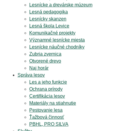
Lesnícke a drevárske múzeum
Lesná pedagogika
Lesnícky skanzen
Lesná škola Levice
Komunikačné projekty
Významné lesnícke miesta
Lesnícke náučné chodníky
Zubria zvernica
Otvorené drevo
Naj horár
Správa lesov
Les a jeho funkcie
Ochrana prírody
Certifikácia lesov
Materiály na stiahnutie
Pestovanie lesa
Ťažbová činnosť
PBHL, PRO SILVA