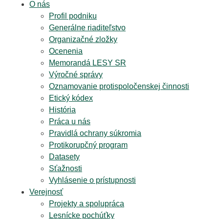
O nás
Profil podniku
Generálne riaditeľstvo
Organizačné zložky
Ocenenia
Memorandá LESY SR
Výročné správy
Oznamovanie protispoločenskej činnosti
Etický kódex
História
Práca u nás
Pravidlá ochrany súkromia
Protikorupčný program
Datasety
Sťažnosti
Vyhlásenie o prístupnosti
Verejnosť
Projekty a spolupráca
Lesnícke pochúťky