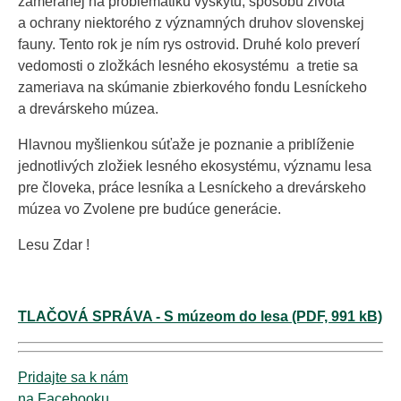
zameranej na problematiku výskytu, spôsobu života
a ochrany niektorého z významných druhov slovenskej
fauny. Tento rok je ním rys ostrovid. Druhé kolo preverí
vedomosti o zložkách lesného ekosystému a tretie sa
zameriava na skúmanie zbierkového fondu Lesníckeho
a drevárskeho múzea.
Hlavnou myšlienkou súťaže je poznanie a priblíženie
jednotlivých zložiek lesného ekosystému, významu lesa
pre človeka, práce lesníka a Lesníckeho a drevárskeho
múzea vo Zvolene pre budúce generácie.
Lesu Zdar !
TLAČOVÁ SPRÁVA - S múzeom do lesa (PDF, 991 kB)
Pridajte sa k nám
na Facebooku