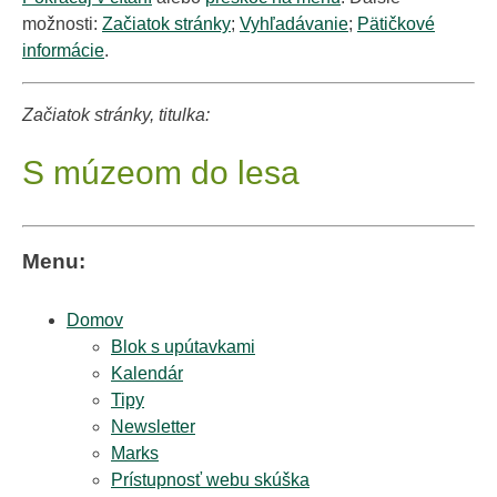
možnosti:
Začiatok stránky
;
Vyhľadávanie
;
Pätičkové
informácie
.
Začiatok stránky, titulka:
S múzeom do lesa
Menu:
Domov
Blok s upútavkami
Kalendár
Tipy
Newsletter
Marks
Prístupnosť webu skúška