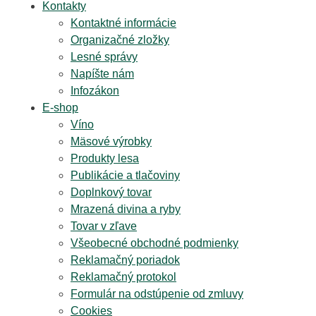
Kontakty
Kontaktné informácie
Organizačné zložky
Lesné správy
Napíšte nám
Infozákon
E-shop
Víno
Mäsové výrobky
Produkty lesa
Publikácie a tlačoviny
Doplnkový tovar
Mrazená divina a ryby
Tovar v zľave
Všeobecné obchodné podmienky
Reklamačný poriadok
Reklamačný protokol
Formulár na odstúpenie od zmluvy
Cookies