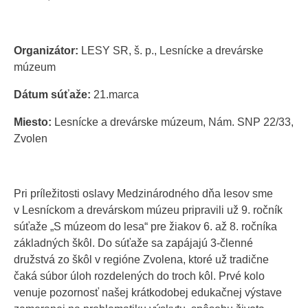
Organizátor:
LESY SR, š. p., Lesnícke a drevárske
múzeum
Dátum súťaže:
21.marca
Miesto:
Lesnícke a drevárske múzeum, Nám. SNP 22/33,
Zvolen
Pri príležitosti oslavy Medzinárodného dňa lesov sme
v Lesníckom a drevárskom múzeu pripravili už 9. ročník
súťaže „S múzeom do lesa“ pre žiakov 6. až 8. ročníka
základných škôl. Do súťaže sa zapájajú 3-členné
družstvá zo škôl v regióne Zvolena, ktoré už tradične
čaká súbor úloh rozdelených do troch kôl. Prvé kolo
venuje pozornosť našej krátkodobej edukačnej výstave