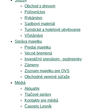
Služby
Obchod s drevom
Poľovníctvo
Rybárstvo
Sadbový materiál
Turistické a hotelové ubytovanie
Včelárstvo
Správa majetku
Predaj majetku
Vecné bremená
Investičný prenájom - podmienky
Zámeny
Zoznam majetku pre OVS
Obchodné verejné súťaže
Médiá
Aktuality
Tlačové správy
Kontakty pre médiá
Časopis Lesník