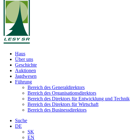
Haus
Über uns
Geschichte
Auktionen
Jagdwesen
Führung
Bereich des Generaldirektors
Bereich des Organisationsdirektors
Bereich des Direktors für Entwicklung und Technik
Bereich des Direktors für Wirtschaft
Bereich des Businessdirektors
Suche
DE
SK
EN