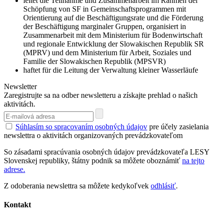
leitet die Teilnahme und Zusammenarbeit im Rahmen der
Schöpfung von SF in Gemeinschaftsprogrammen mit
Orientierung auf die Beschäftigungsrate und die Förderung
der Beschäftigung marginaler Gruppen, organisiert in
Zusammenarbeit mit dem Ministerium für Bodenwirtschaft
und regionale Entwicklung der Slowakischen Republik SR
(MPRV) und dem Ministerium für Arbeit, Soziales und
Familie der Slowakischen Republik (MPSVR)
haftet für die Leitung der Verwaltung kleiner Wasserläufe
Newsletter
Zaregistrujte sa na odber newsletteru a získajte prehlad o našich
aktivitách.
Súhlasím so spracovaním osobných údajov
pre účely zasielania
newslettra o aktivitách organizovaných prevádzkovateľom
So zásadami spracúvania osobných údajov prevádzkovateľa LESY
Slovenskej republiky, štátny podnik sa môžete oboznámiť
na tejto
adrese.
Z odoberania newslettra sa môžete kedykoľvek
odhlásiť
.
Kontakt