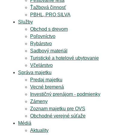
Pestovanie lesa
Ťažbová činnosť
PBHL, PRO SILVA
Služby
Obchod s drevom
Poľovníctvo
Rybárstvo
Sadbový materiál
Turistické a hotelové ubytovanie
Včelárstvo
Správa majetku
Predaj majetku
Vecné bremená
Investičný prenájom - podmienky
Zámeny
Zoznam majetku pre OVS
Obchodné verejné súťaže
Médiá
Aktuality