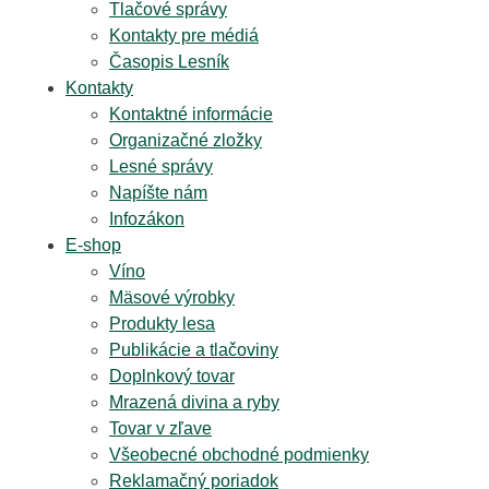
Tlačové správy
Kontakty pre médiá
Časopis Lesník
Kontakty
Kontaktné informácie
Organizačné zložky
Lesné správy
Napíšte nám
Infozákon
E-shop
Víno
Mäsové výrobky
Produkty lesa
Publikácie a tlačoviny
Doplnkový tovar
Mrazená divina a ryby
Tovar v zľave
Všeobecné obchodné podmienky
Reklamačný poriadok