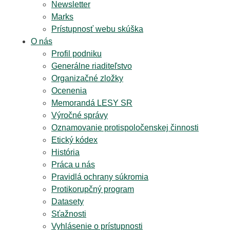
Newsletter
Marks
Prístupnosť webu skúška
O nás
Profil podniku
Generálne riaditeľstvo
Organizačné zložky
Ocenenia
Memorandá LESY SR
Výročné správy
Oznamovanie protispoločenskej činnosti
Etický kódex
História
Práca u nás
Pravidlá ochrany súkromia
Protikorupčný program
Datasety
Sťažnosti
Vyhlásenie o prístupnosti