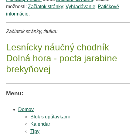
možnosti:
Začiatok stránky
;
Vyhľadávanie
;
Pätičkové
informácie
.
Začiatok stránky, titulka:
Lesnícky náučný chodník
Dolná hora - pocta jarabine
brekyňovej
Menu:
Domov
Blok s upútavkami
Kalendár
Tipy