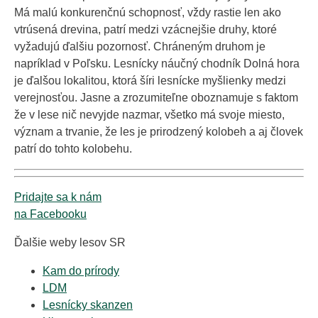
Má malú konkurenčnú schopnosť, vždy rastie len ako
vtrúsená drevina, patrí medzi vzácnejšie druhy, ktoré
vyžadujú ďalšiu pozornosť. Chráneným druhom je
napríklad v Poľsku. Lesnícky náučný chodník Dolná hora
je ďalšou lokalitou, ktorá šíri lesnícke myšlienky medzi
verejnosťou. Jasne a zrozumiteľne oboznamuje s faktom
že v lese nič nevyjde nazmar, všetko má svoje miesto,
význam a trvanie, že les je prirodzený kolobeh a aj človek
patrí do tohto kolobehu.
Pridajte sa k nám
na Facebooku
Ďalšie weby lesov SR
Kam do prírody
LDM
Lesnícky skanzen