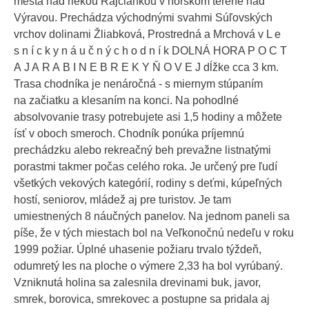
mesta nad riekou Rajčiankou v horskom teréne nad
Výravou. Prechádza východnými svahmi Súľovských
vrchov dolinami Žliabková, Prostredná a Mrchová v L e
s n í c k y n á u č n ý c h o d n í k DOLNÁ HORA P O C T
A J A R A B I N E B R E K Y Ň O V E J dĺžke cca 3 km.
Trasa chodníka je nenáročná - s miernym stúpaním
na začiatku a klesaním na konci. Na pohodlné
absolvovanie trasy potrebujete asi 1,5 hodiny a môžete
ísť v oboch smeroch. Chodník ponúka príjemnú
prechádzku alebo rekreačný beh prevažne listnatými
porastmi takmer počas celého roka. Je určený pre ľudí
všetkých vekových kategórií, rodiny s deťmi, kúpeľných
hostí, seniorov, mládež aj pre turistov. Je tam
umiestnených 8 náučných panelov. Na jednom paneli sa
píše, že v tých miestach bol na Veľkonočnú nedeľu v roku
1999 požiar. Úplné uhasenie požiaru trvalo týždeň,
odumretý les na ploche o výmere 2,33 ha bol vyrúbaný.
Vzniknutá holina sa zalesnila drevinami buk, javor,
smrek, borovica, smrekovec a postupne sa pridala aj