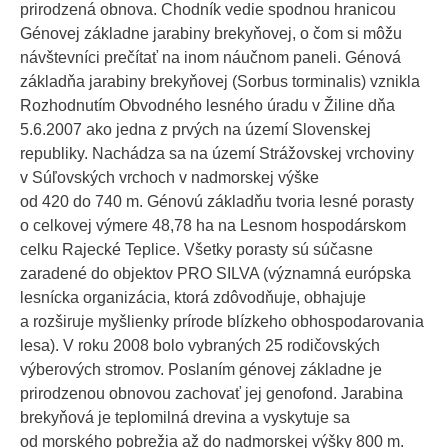
prirodzená obnova. Chodník vedie spodnou hranicou
Génovej základne jarabiny brekyňovej, o čom si môžu
návštevníci prečítať na inom náučnom paneli. Génová
základňa jarabiny brekyňovej (Sorbus torminalis) vznikla
Rozhodnutím Obvodného lesného úradu v Žiline dňa
5.6.2007 ako jedna z prvých na území Slovenskej
republiky. Nachádza sa na území Strážovskej vrchoviny
v Súľovských vrchoch v nadmorskej výške
od 420 do 740 m. Génovú základňu tvoria lesné porasty
o celkovej výmere 48,78 ha na Lesnom hospodárskom
celku Rajecké Teplice. Všetky porasty sú súčasne
zaradené do objektov PRO SILVA (významná európska
lesnícka organizácia, ktorá zdôvodňuje, obhajuje
a rozširuje myšlienky prírode blízkeho obhospodarovania
lesa). V roku 2008 bolo vybraných 25 rodičovských
výberových stromov. Poslaním génovej základne je
prirodzenou obnovou zachovať jej genofond. Jarabina
brekyňová je teplomilná drevina a vyskytuje sa
od morského pobrežia až do nadmorskej výšky 800 m.