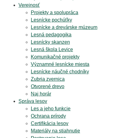
Verejnosť
Projekty a spolupráca
Lesnícke pochúťky
Lesnícke a drevárske múzeum
Lesná pedagogika
Lesnícky skanzen
Lesná škola Levice
Komunikačné projekty
Významné lesnícke miesta
Lesnícke náučné chodníky
Zubria zvernica
Otvorené drevo
Naj horár
Správa lesov
Les a jeho funkcie
Ochrana prírody
Certifikácia lesov
Materiály na stiahnutie