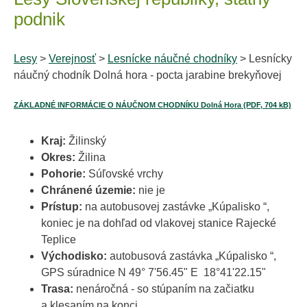
podnik
Lesy
>
Verejnosť
>
Lesnícke náučné chodníky
> Lesnícky
náučný chodník Dolná hora - pocta jarabine brekyňovej
ZÁKLADNÉ INFORMÁCIE O NÁUČNOM CHODNÍKU Dolná Hora (PDF, 704 kB)
Kraj:
Žilinský
Okres:
Žilina
Pohorie:
Súľovské vrchy
Chránené územie:
nie je
Prístup:
na autobusovej zastávke „Kúpalisko “,
koniec je na dohľad od vlakovej stanice Rajecké
Teplice
Východisko:
autobusová zastávka „Kúpalisko “,
GPS súradnice N 49° 7'56.45" E 18°41'22.15"
Trasa:
nenáročná - so stúpaním na začiatku
a klesaním na konci