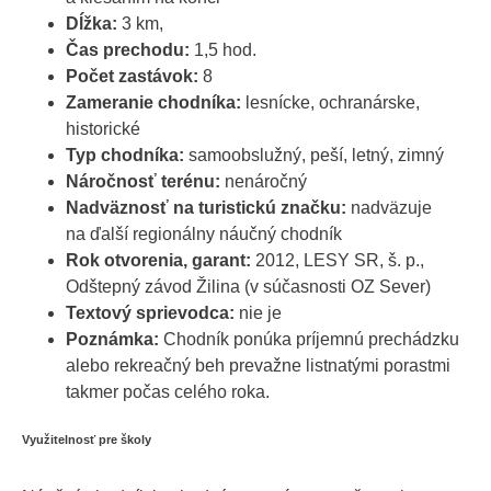
Dĺžka:
3 km,
Čas prechodu:
1,5 hod.
Počet zastávok:
8
Zameranie chodníka:
lesnícke, ochranárske,
historické
Typ chodníka:
samoobslužný, peší, letný, zimný
Náročnosť terénu:
nenáročný
Nadväznosť na turistickú značku:
nadväzuje
na ďalší regionálny náučný chodník
Rok otvorenia, garant:
2012, LESY SR, š. p.,
Odštepný závod Žilina (v súčasnosti OZ Sever)
Textový sprievodca:
nie je
Poznámka:
Chodník ponúka príjemnú prechádzku
alebo rekreačný beh prevažne listnatými porastmi
takmer počas celého roka.
Využitelnosť pre školy