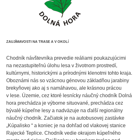
ZAUJÍMAVOSTI NA TRASE A V OKOLí
Chodník návštevníka prevedie reáliami poukazujúcimi
na nezastupiteľnú úlohu lesa v životnom prostredí,
kultúrnymi, historickými a prírodnými klenotmi tohto kraja.
Oboznámi nás so vzácnou génovou základňou jarabiny
brekyňovej ako aj s namáhavou, ale krásnou prácou
v lese. Územie, cez ktoré lesnícky náučný chodník Dolná
hora prechádza je výborne situované, prechádza cez
bývalé kúpeľne lesy a nadväzuje na ďalší regionálny
náučný chodník. Začiatok je na autobusovej zastávke
„Kúpalisko “ a koniec je na dohľad od vlakovej stanice
Rajecké Teplice. Chodník vedie okrajom kúpeľného