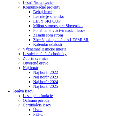
Lesná škola Levice
Komunikačné projekty
Behaj lesmi
Les nie je smetisko
LESY SKI CUP
Milión stromov pre Slovensko
Pomáhame vtáctvu našich lesov
Zasadil som strom
Zber šípok spoločne s LESMI SR
Kalendár udalostí
Významné lesnícke miesta
Lesnícke náučné chodníky
Zubria zvernica
Otvorené drevo
Naj horár
Naj horár 2022
Naj horár 2023
Naj horár 2024
Naj horár 2025
Správa lesov
Les a jeho funkcie
Ochrana prírody
Certifikácia lesov
Úvod
PEFC