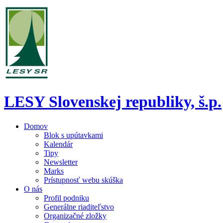
LESY Slovenskej republiky, š.p.
Domov
Blok s upútavkami
Kalendár
Tipy
Newsletter
Marks
Prístupnosť webu skúška
O nás
Profil podniku
Generálne riaditeľstvo
Organizačné zložky