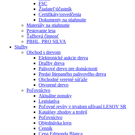
FSC
Žiadateľ/účastník
Certifikáty/osvedčenia
Dokumenty na stiahnutie
Materiály na stiahnutie
Pestovanie lesa
Ťažbová činnosť
PBHL, PRO SILVA
Služby
Obchod s drevom
Elektronické aukcie dreva
Dražby dreva
Palivové drevo pre domácnosti
Predaj štiepaného palivového dreva
Obchodné verejné súťaže
Otvorené drevo
Poľovníctvo
Aktuálne ponuky
Legislatíva
Poľovné revíry v trvalom užívaní LESOV SR
Katalógy zhodov a trofejí
Poľovníctvo
Objednávka lovu
Cenník
Cena Edmonda Blanca