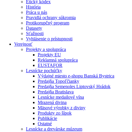
Etický kódex
História
Práca u nás
Pravidlá ochrany súkromia
Protikorupčný program
Datasety
Sťažnosti
Vyhlásenie o prístupnosti
Verejnosť
Projekty a spolupráca
Projekty EU
Reklamná spolupráca
EUSTAFOR
Lesnícke pochúťky
Výdajné miesto e-shopu Banská Bystrica
Predajňa Topoľčianky
Predajňa Semenoles Liptovský Hrádok
Predajňa Bratislava
Lesnícke medailové vína
Mrazená divina
Mäsové výrobky z diviny
Produkty zo šípok
Publikácie
Ostatné
Lesnícke a drevárske múzeum