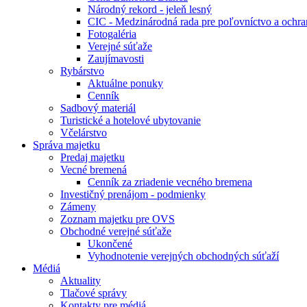
Národný rekord - jeleň lesný
CIC - Medzinárodná rada pre poľovníctvo a ochra
Fotogaléria
Verejné súťaže
Zaujímavosti
Rybárstvo
Aktuálne ponuky
Cenník
Sadbový materiál
Turistické a hotelové ubytovanie
Včelárstvo
Správa majetku
Predaj majetku
Vecné bremená
Cenník za zriadenie vecného bremena
Investičný prenájom - podmienky
Zámeny
Zoznam majetku pre OVS
Obchodné verejné súťaže
Ukončené
Vyhodnotenie verejných obchodných súťaží
Médiá
Aktuality
Tlačové správy
Kontakty pre médiá