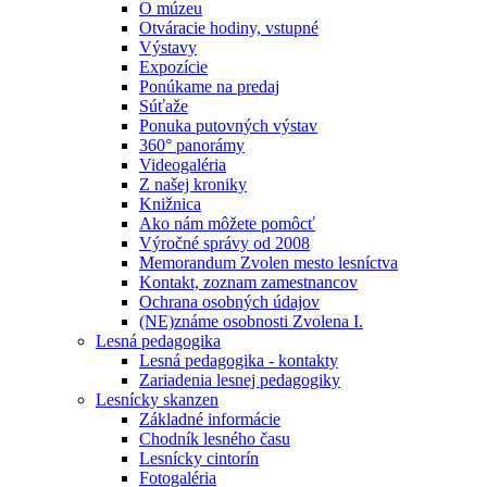
O múzeu
Otváracie hodiny, vstupné
Výstavy
Expozície
Ponúkame na predaj
Súťaže
Ponuka putovných výstav
360° panorámy
Videogaléria
Z našej kroniky
Knižnica
Ako nám môžete pomôcť
Výročné správy od 2008
Memorandum Zvolen mesto lesníctva
Kontakt, zoznam zamestnancov
Ochrana osobných údajov
(NE)známe osobnosti Zvolena I.
Lesná pedagogika
Lesná pedagogika - kontakty
Zariadenia lesnej pedagogiky
Lesnícky skanzen
Základné informácie
Chodník lesného času
Lesnícky cintorín
Fotogaléria