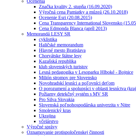
Ocenenia
Značka kvality 2. stupňa (16.09.2020)
Výročná cena Pamiatky a múzeá (26.10.2018)
Ocenenie Esri (20.08.2015)
Cena Transparency International Slovensko (15.0
Cena Edmonda Blanca (apríl 2013)
Memorandá LESY SR
cyklistika
Haličské memorandum
Hlavné mesto Bratislava
Chorvátske štátne lesy
Kazašská republika
klub slovenských turistov
Lesná pedagogika v Lesoparku Hlboké - Bojnice
Milión stromov pre Slovensko
Novohradskí lesníci a poľovníci deťom
O porozumení a spolupráci v oblasti lesníctva (kra
Požiarny detekčný systém s MV SR
Pro Silva Slovakia
Slovenská poľnohospodárska univerzita v Nitre
Smolenický kras
Ukrajina
včelárstvo
Výročné správy
Oznamovanie protispoločenskej činnosti