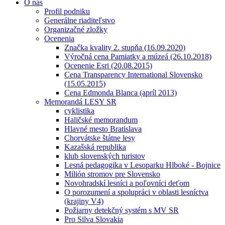
O nás
Profil podniku
Generálne riaditeľstvo
Organizačné zložky
Ocenenia
Značka kvality 2. stupňa (16.09.2020)
Výročná cena Pamiatky a múzeá (26.10.2018)
Ocenenie Esri (20.08.2015)
Cena Transparency International Slovensko
(15.05.2015)
Cena Edmonda Blanca (apríl 2013)
Memorandá LESY SR
cyklistika
Haličské memorandum
Hlavné mesto Bratislava
Chorvátske štátne lesy
Kazašská republika
klub slovenských turistov
Lesná pedagogika v Lesoparku Hlboké - Bojnice
Milión stromov pre Slovensko
Novohradskí lesníci a poľovníci deťom
O porozumení a spolupráci v oblasti lesníctva
(krajiny V4)
Požiarny detekčný systém s MV SR
Pro Silva Slovakia