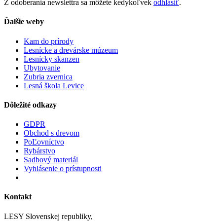
Z odoberania newslettra sa môžete kedykoľvek
odhlásiť
.
Ďalšie weby
Kam do prírody
Lesnícke a drevárske múzeum
Lesnícky skanzen
Ubytovanie
Zubria zvernica
Lesná škola Levice
Dôležité odkazy
GDPR
Obchod s drevom
PoĽovníctvo
Rybárstvo
Sadbový materiál
Vyhlásenie o prístupnosti
Kontakt
LESY Slovenskej republiky,