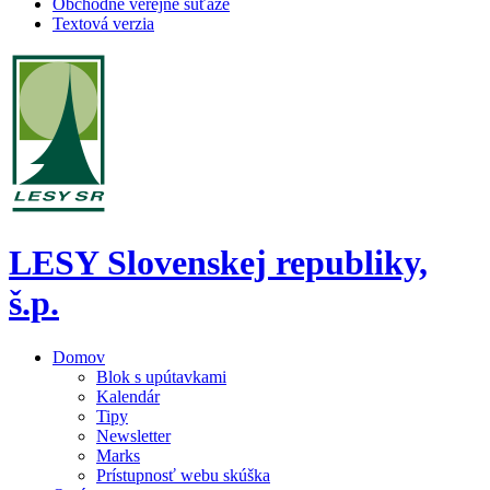
Obchodné verejné súťaže
Textová verzia
LESY Slovenskej republiky,
š.p.
Domov
Blok s upútavkami
Kalendár
Tipy
Newsletter
Marks
Prístupnosť webu skúška