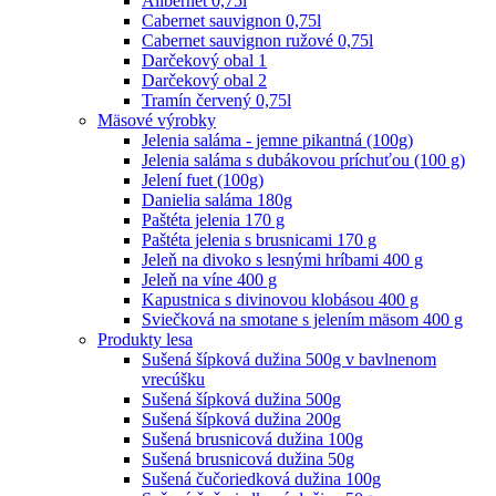
Alibernet 0,75l
Cabernet sauvignon 0,75l
Cabernet sauvignon ružové 0,75l
Darčekový obal 1
Darčekový obal 2
Tramín červený 0,75l
Mäsové výrobky
Jelenia saláma - jemne pikantná (100g)
Jelenia saláma s dubákovou príchuťou (100 g)
Jelení fuet (100g)
Danielia saláma 180g
Paštéta jelenia 170 g
Paštéta jelenia s brusnicami 170 g
Jeleň na divoko s lesnými hríbami 400 g
Jeleň na víne 400 g
Kapustnica s divinovou klobásou 400 g
Sviečková na smotane s jelením mäsom 400 g
Produkty lesa
Sušená šípková dužina 500g v bavlnenom
vrecúšku
Sušená šípková dužina 500g
Sušená šípková dužina 200g
Sušená brusnicová dužina 100g
Sušená brusnicová dužina 50g
Sušená čučoriedková dužina 100g