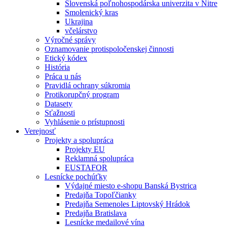
Slovenská poľnohospodárska univerzita v Nitre
Smolenický kras
Ukrajina
včelárstvo
Výročné správy
Oznamovanie protispoločenskej činnosti
Etický kódex
História
Práca u nás
Pravidlá ochrany súkromia
Protikorupčný program
Datasety
Sťažnosti
Vyhlásenie o prístupnosti
Verejnosť
Projekty a spolupráca
Projekty EU
Reklamná spolupráca
EUSTAFOR
Lesnícke pochúťky
Výdajné miesto e-shopu Banská Bystrica
Predajňa Topoľčianky
Predajňa Semenoles Liptovský Hrádok
Predajňa Bratislava
Lesnícke medailové vína