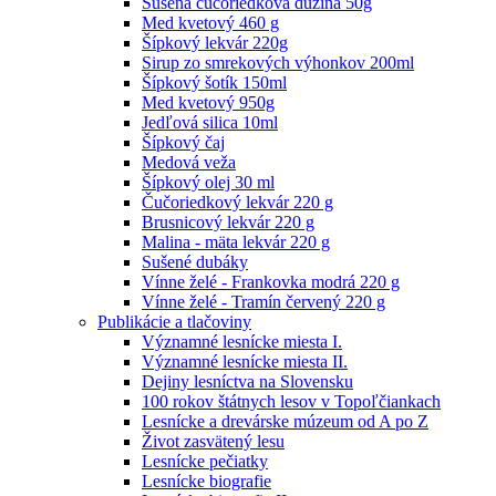
Sušená čučoriedková dužina 50g
Med kvetový 460 g
Šípkový lekvár 220g
Sirup zo smrekových výhonkov 200ml
Šípkový šotík 150ml
Med kvetový 950g
Jedľová silica 10ml
Šípkový čaj
Medová veža
Šípkový olej 30 ml
Čučoriedkový lekvár 220 g
Brusnicový lekvár 220 g
Malina - mäta lekvár 220 g
Sušené dubáky
Vínne želé - Frankovka modrá 220 g
Vínne želé - Tramín červený 220 g
Publikácie a tlačoviny
Významné lesnícke miesta I.
Významné lesnícke miesta II.
Dejiny lesníctva na Slovensku
100 rokov štátnych lesov v Topoľčiankach
Lesnícke a drevárske múzeum od A po Z
Život zasvätený lesu
Lesnícke pečiatky
Lesnícke biografie