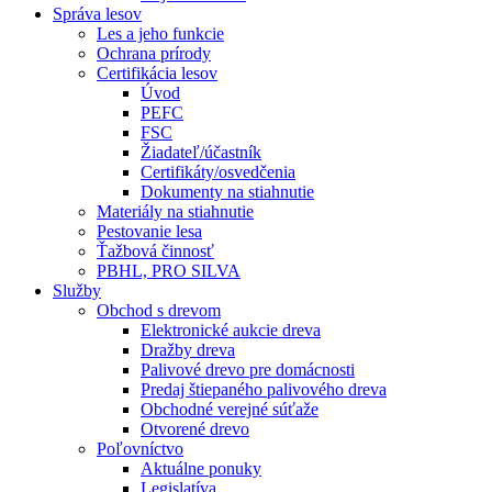
Správa lesov
Les a jeho funkcie
Ochrana prírody
Certifikácia lesov
Úvod
PEFC
FSC
Žiadateľ/účastník
Certifikáty/osvedčenia
Dokumenty na stiahnutie
Materiály na stiahnutie
Pestovanie lesa
Ťažbová činnosť
PBHL, PRO SILVA
Služby
Obchod s drevom
Elektronické aukcie dreva
Dražby dreva
Palivové drevo pre domácnosti
Predaj štiepaného palivového dreva
Obchodné verejné súťaže
Otvorené drevo
Poľovníctvo
Aktuálne ponuky
Legislatíva