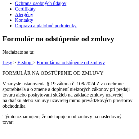
Ochrana osobných údajov
Certifikáty
Alergény
Kontakty
Doprava a platobné podmienky
Formulár na odstúpenie od zmluvy
Nacházate sa tu:
Lesy
>
E-shop
>
Formulár na odstúpenie od zmluvy
FORMULÁR NA ODSTÚPENIE OD ZMLUVY
V zmysle ustanovenia § 19 zákona č. 108/2024 Z.z o ochrane
spotrebiteľa a o zmene a doplnení niektorých zákonov pri predaji
tovaru alebo poskytovaní služieb na základe zmluvy uzavretej
na diaľku alebo zmluvy uzavretej mimo prevádzkových priestorov
obchodníka
Týmto oznamujem, že odstupujem od zmluvy na nasledovný
tovar:
............................................................................................................