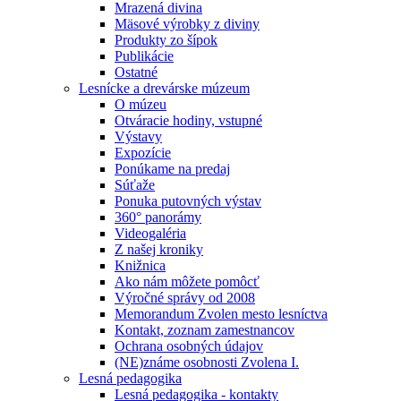
Mrazená divina
Mäsové výrobky z diviny
Produkty zo šípok
Publikácie
Ostatné
Lesnícke a drevárske múzeum
O múzeu
Otváracie hodiny, vstupné
Výstavy
Expozície
Ponúkame na predaj
Súťaže
Ponuka putovných výstav
360° panorámy
Videogaléria
Z našej kroniky
Knižnica
Ako nám môžete pomôcť
Výročné správy od 2008
Memorandum Zvolen mesto lesníctva
Kontakt, zoznam zamestnancov
Ochrana osobných údajov
(NE)známe osobnosti Zvolena I.
Lesná pedagogika
Lesná pedagogika - kontakty