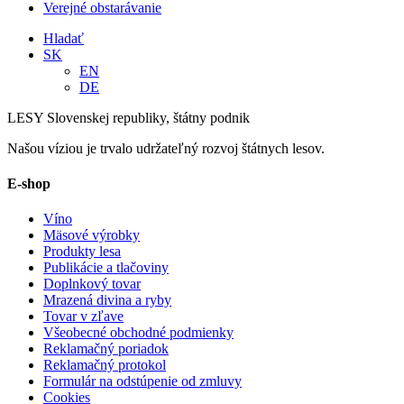
Verejné obstarávanie
Hladať
SK
EN
DE
LESY Slovenskej republiky, štátny podnik
Našou víziou je trvalo udržateľný rozvoj štátnych lesov.
E-shop
Víno
Mäsové výrobky
Produkty lesa
Publikácie a tlačoviny
Doplnkový tovar
Mrazená divina a ryby
Tovar v zľave
Všeobecné obchodné podmienky
Reklamačný poriadok
Reklamačný protokol
Formulár na odstúpenie od zmluvy
Cookies