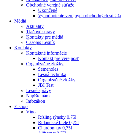
Obchodné verejné súťaže
Ukončené
Vyhodnotenie verejných obchodných súťaží
Médiá
Aktuality
Tlačové správy
Kontakty pre médiá
Časopis Lesník
Kontakty
Kontaktné informácie
Kontakt pre verejnosť
Organizačné zložky
Semenoles
Lesná technika
Organizačné zložky
JBI Test
Lesné správy
Napíšte nám
Infozákon
E-shop
Víno
Rízling rýnsky 0,75l
Rulandské biele 0,75l
Chardonnay 0,75l