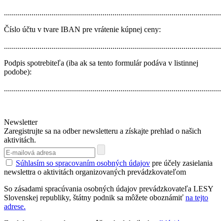
.............................................................................................................
Číslo účtu v tvare IBAN pre vrátenie kúpnej ceny:
.............................................................................................................
Podpis spotrebiteľa (iba ak sa tento formulár podáva v listinnej
podobe):
.............................................................................................................
Newsletter
Zaregistrujte sa na odber newsletteru a získajte prehlad o našich
aktivitách.
Súhlasím so spracovaním osobných údajov
pre účely zasielania
newslettra o aktivitách organizovaných prevádzkovateľom
So zásadami spracúvania osobných údajov prevádzkovateľa LESY
Slovenskej republiky, štátny podnik sa môžete oboznámiť
na tejto
adrese.