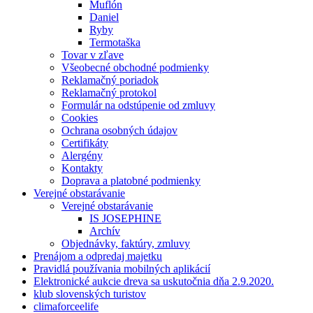
Muflón
Daniel
Ryby
Termotaška
Tovar v zľave
Všeobecné obchodné podmienky
Reklamačný poriadok
Reklamačný protokol
Formulár na odstúpenie od zmluvy
Cookies
Ochrana osobných údajov
Certifikáty
Alergény
Kontakty
Doprava a platobné podmienky
Verejné obstarávanie
Verejné obstarávanie
IS JOSEPHINE
Archív
Objednávky, faktúry, zmluvy
Prenájom a odpredaj majetku
Pravidlá používania mobilných aplikácií
Elektronické aukcie dreva sa uskutočnia dňa 2.9.2020.
klub slovenských turistov
climaforceelife