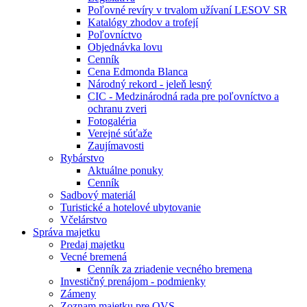
Poľovné revíry v trvalom užívaní LESOV SR
Katalógy zhodov a trofejí
Poľovníctvo
Objednávka lovu
Cenník
Cena Edmonda Blanca
Národný rekord - jeleň lesný
CIC - Medzinárodná rada pre poľovníctvo a
ochranu zveri
Fotogaléria
Verejné súťaže
Zaujímavosti
Rybárstvo
Aktuálne ponuky
Cenník
Sadbový materiál
Turistické a hotelové ubytovanie
Včelárstvo
Správa majetku
Predaj majetku
Vecné bremená
Cenník za zriadenie vecného bremena
Investičný prenájom - podmienky
Zámeny
Zoznam majetku pre OVS