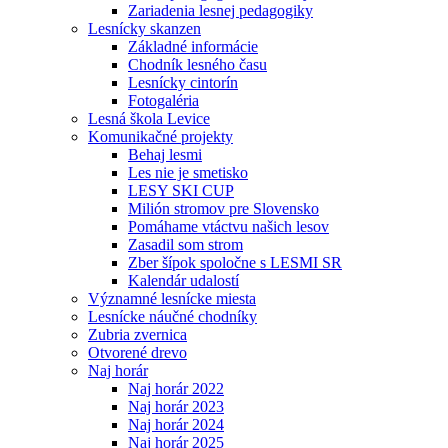
Zariadenia lesnej pedagogiky
Lesnícky skanzen
Základné informácie
Chodník lesného času
Lesnícky cintorín
Fotogaléria
Lesná škola Levice
Komunikačné projekty
Behaj lesmi
Les nie je smetisko
LESY SKI CUP
Milión stromov pre Slovensko
Pomáhame vtáctvu našich lesov
Zasadil som strom
Zber šípok spoločne s LESMI SR
Kalendár udalostí
Významné lesnícke miesta
Lesnícke náučné chodníky
Zubria zvernica
Otvorené drevo
Naj horár
Naj horár 2022
Naj horár 2023
Naj horár 2024
Naj horár 2025