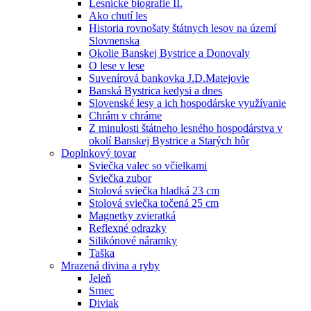
Lesnícke biografie II.
Ako chutí les
Historia rovnošaty štátnych lesov na území
Slovnenska
Okolie Banskej Bystrice a Donovaly
O lese v lese
Suvenírová bankovka J.D.Matejovie
Banská Bystrica kedysi a dnes
Slovenské lesy a ich hospodárske využívanie
Chrám v chráme
Z minulosti štátneho lesného hospodárstva v
okolí Banskej Bystrice a Starých hôr
Doplnkový tovar
Sviečka valec so včielkami
Sviečka zubor
Stolová sviečka hladká 23 cm
Stolová sviečka točená 25 cm
Magnetky zvieratká
Reflexné odrazky
Silikónové náramky
Taška
Mrazená divina a ryby
Jeleň
Srnec
Diviak