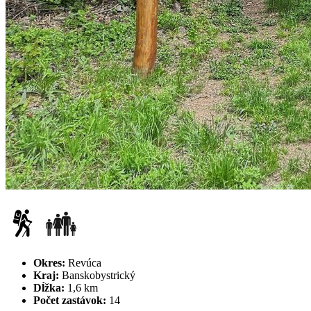
Okres:
Revúca
Kraj:
Banskobystrický
Dĺžka:
1,6 km
Počet zastávok:
14