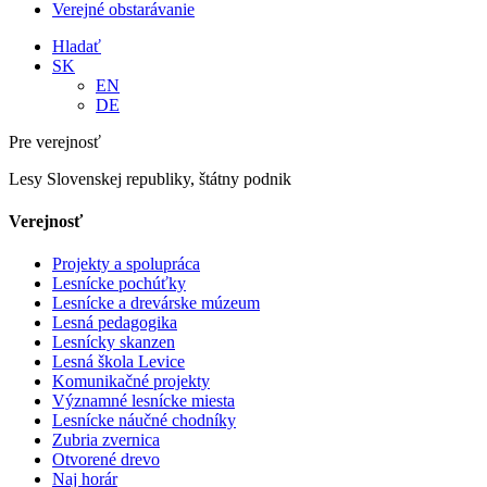
Verejné obstarávanie
Hladať
SK
EN
DE
Pre verejnosť
Lesy Slovenskej republiky, štátny podnik
Verejnosť
Projekty a spolupráca
Lesnícke pochúťky
Lesnícke a drevárske múzeum
Lesná pedagogika
Lesnícky skanzen
Lesná škola Levice
Komunikačné projekty
Významné lesnícke miesta
Lesnícke náučné chodníky
Zubria zvernica
Otvorené drevo
Naj horár