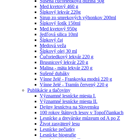
Sušená čučoriedková dužina 50g
Med kvetový 460 g
Šípkový lekvár 220g
Sirup zo smrekových výhonkov 200ml
Šípkový šotík 150ml
Med kvetový 950g
Jedľová silica 10ml
Šípkový čaj
Medová veža
Šípkový olej 30 ml
Čučoriedkový lekvár 220 g
Brusnicový lekvár 220 g
Malina - mäta lekvár 220 g
Sušené dubáky
Vínne želé - Frankovka modrá 220 g
Vínne želé - Tramín červený 220 g
Publikácie a tlačoviny
Významné lesnícke miesta I.
Významné lesnícke miesta II.
Dejiny lesníctva na Slovensku
100 rokov štátnych lesov v Topoľčiankach
Lesnícke a drevárske múzeum od A po Z
Život zasvätený lesu
Lesnícke pečiatky
Lesnícke biografie