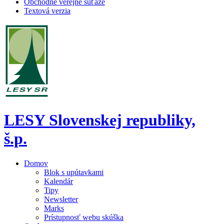
Obchodné verejné súťaže
Textová verzia
LESY Slovenskej republiky,
š.p.
Domov
Blok s upútavkami
Kalendár
Tipy
Newsletter
Marks
Prístupnosť webu skúška