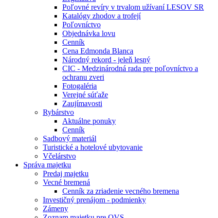
Poľovné revíry v trvalom užívaní LESOV SR
Katalógy zhodov a trofejí
Poľovníctvo
Objednávka lovu
Cenník
Cena Edmonda Blanca
Národný rekord - jeleň lesný
CIC - Medzinárodná rada pre poľovníctvo a
ochranu zveri
Fotogaléria
Verejné súťaže
Zaujímavosti
Rybárstvo
Aktuálne ponuky
Cenník
Sadbový materiál
Turistické a hotelové ubytovanie
Včelárstvo
Správa majetku
Predaj majetku
Vecné bremená
Cenník za zriadenie vecného bremena
Investičný prenájom - podmienky
Zámeny
Zoznam majetku pre OVS