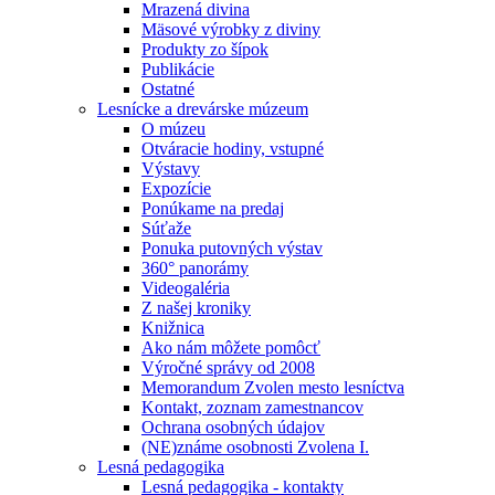
Mrazená divina
Mäsové výrobky z diviny
Produkty zo šípok
Publikácie
Ostatné
Lesnícke a drevárske múzeum
O múzeu
Otváracie hodiny, vstupné
Výstavy
Expozície
Ponúkame na predaj
Súťaže
Ponuka putovných výstav
360° panorámy
Videogaléria
Z našej kroniky
Knižnica
Ako nám môžete pomôcť
Výročné správy od 2008
Memorandum Zvolen mesto lesníctva
Kontakt, zoznam zamestnancov
Ochrana osobných údajov
(NE)známe osobnosti Zvolena I.
Lesná pedagogika
Lesná pedagogika - kontakty