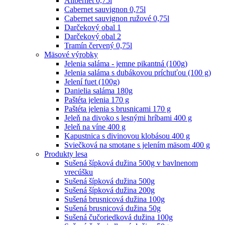
Alibernet 0,75l
Cabernet sauvignon 0,75l
Cabernet sauvignon ružové 0,75l
Darčekový obal 1
Darčekový obal 2
Tramín červený 0,75l
Mäsové výrobky
Jelenia saláma - jemne pikantná (100g)
Jelenia saláma s dubákovou príchuťou (100 g)
Jelení fuet (100g)
Danielia saláma 180g
Paštéta jelenia 170 g
Paštéta jelenia s brusnicami 170 g
Jeleň na divoko s lesnými hríbami 400 g
Jeleň na víne 400 g
Kapustnica s divinovou klobásou 400 g
Sviečková na smotane s jelením mäsom 400 g
Produkty lesa
Sušená šípková dužina 500g v bavlnenom
vrecúšku
Sušená šípková dužina 500g
Sušená šípková dužina 200g
Sušená brusnicová dužina 100g
Sušená brusnicová dužina 50g
Sušená čučoriedková dužina 100g