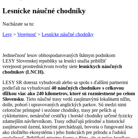
Lesnícke náučné chodníky
Nacházate sa tu:
Lesy
>
Verejnosť
>
Lesnícke náučné chodníky
Jedinečnosť lesov obhospodarovaných štátnym podnikom
LESY Slovenskej republiky sa lesníci snažia priblížiť
verejnosti prostredníctvom tvorby siete
lesníckych náučných
chodníkov (LNCH).
LESY SR doteraz vybudovali alebo sa spolu s ďalšími partnermi
podieľali na vybudovaní
40 náučných chodníkov s celkovou
dĺžkou viac ako 240 kilometrov, ktoré sú rozmiestnené po celom
Slovensku
. Tieto náučné trasy vedú zaujímavými lokalitami nížin,
dolín, pohorí i upravovaných anglických parkov. Sú medzi nimi
celoročne prístupné i sezónne chodníky, trasy pre peších aj
cykloturistov, nenáročné cestičky i horské chodníky určené fyzicky
zdatnejším návštevníkom. Trasy odhaľujú prírodné a historické
zaujímavosti území, ktorými prechádzajú, hovoria o fungovaní lesa
ako zložitého ekosystému i jeho funkciách pre prírodu a ľudskú
spoločnosť. Približujú miestnu faunu a flóru, ale aj prácu lesníkov