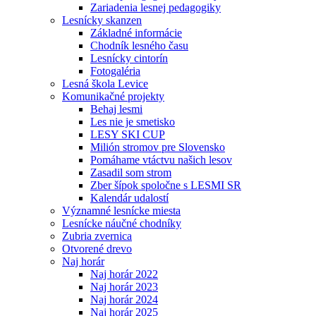
Zariadenia lesnej pedagogiky
Lesnícky skanzen
Základné informácie
Chodník lesného času
Lesnícky cintorín
Fotogaléria
Lesná škola Levice
Komunikačné projekty
Behaj lesmi
Les nie je smetisko
LESY SKI CUP
Milión stromov pre Slovensko
Pomáhame vtáctvu našich lesov
Zasadil som strom
Zber šípok spoločne s LESMI SR
Kalendár udalostí
Významné lesnícke miesta
Lesnícke náučné chodníky
Zubria zvernica
Otvorené drevo
Naj horár
Naj horár 2022
Naj horár 2023
Naj horár 2024
Naj horár 2025