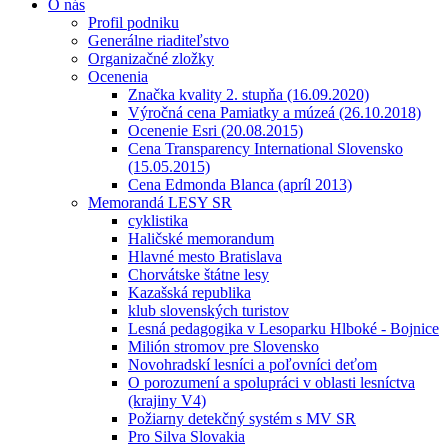
O nás
Profil podniku
Generálne riaditeľstvo
Organizačné zložky
Ocenenia
Značka kvality 2. stupňa (16.09.2020)
Výročná cena Pamiatky a múzeá (26.10.2018)
Ocenenie Esri (20.08.2015)
Cena Transparency International Slovensko
(15.05.2015)
Cena Edmonda Blanca (apríl 2013)
Memorandá LESY SR
cyklistika
Haličské memorandum
Hlavné mesto Bratislava
Chorvátske štátne lesy
Kazašská republika
klub slovenských turistov
Lesná pedagogika v Lesoparku Hlboké - Bojnice
Milión stromov pre Slovensko
Novohradskí lesníci a poľovníci deťom
O porozumení a spolupráci v oblasti lesníctva
(krajiny V4)
Požiarny detekčný systém s MV SR
Pro Silva Slovakia