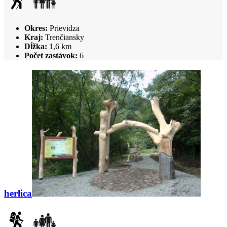
Okres:
Prievidza
Kraj:
Trenčiansky
Dĺžka:
1,6 km
Počet zastávok:
6
herlica