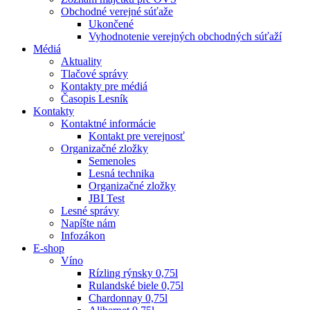
Obchodné verejné súťaže
Ukončené
Vyhodnotenie verejných obchodných súťaží
Médiá
Aktuality
Tlačové správy
Kontakty pre médiá
Časopis Lesník
Kontakty
Kontaktné informácie
Kontakt pre verejnosť
Organizačné zložky
Semenoles
Lesná technika
Organizačné zložky
JBI Test
Lesné správy
Napíšte nám
Infozákon
E-shop
Víno
Rízling rýnsky 0,75l
Rulandské biele 0,75l
Chardonnay 0,75l