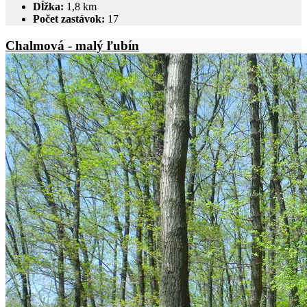
Dĺžka:
1,8 km
Počet zastávok:
17
Chalmová - malý ľubín