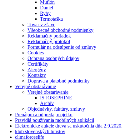
Muflón
Daniel
Ryby
Termotaška
Tovar v zľave
Všeobecné obchodné podmienky
Reklamačný poriadok
Reklamačný protokol
Formulár na odstúpenie od zmluvy
Cookies
Ochrana osobných údajov
Certifikáty
Alergény
Kontakty
Doprava a platobné podmienky
Verejné obstarávanie
Verejné obstarávanie
IS JOSEPHINE
Archív
Objednávky, faktúry, zmluvy
Prenájom a odpredaj majetku
Pravidlá používania mobilných aplikácií
Elektronické aukcie dreva sa uskutočnia dňa 2.9.2020.
klub slovenských turistov
climaforceelife