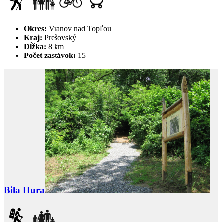
Okres:
Vranov nad Topľou
Kraj:
Prešovský
Dĺžka:
8 km
Počet zastávok:
15
Bila Hura