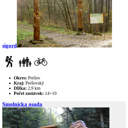
sigord
Okres:
Prešov
Kraj:
Prešovský
Dĺžka:
2,9 km
Počet zastávok:
14+10
Smolnícka osada