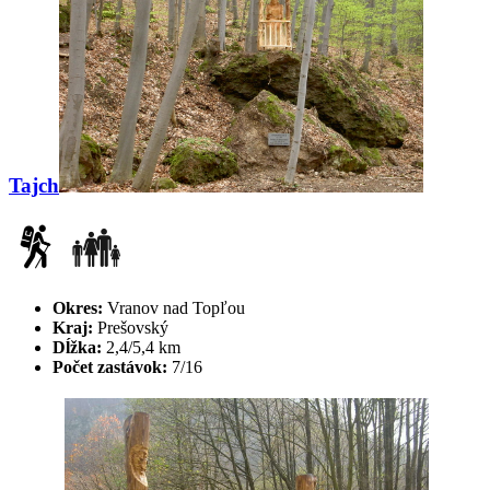
Tajch
Okres:
Vranov nad Topľou
Kraj:
Prešovský
Dĺžka:
2,4/5,4 km
Počet zastávok:
7/16