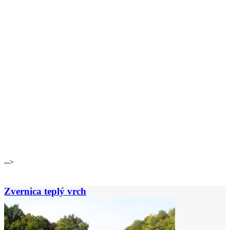
-->
Zvernica teplý vrch