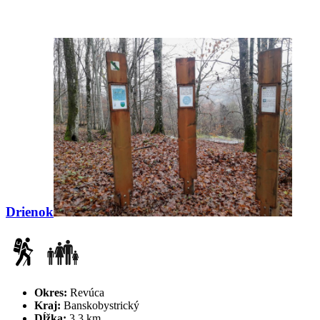
Drienok
Okres:
Revúca
Kraj:
Banskobystrický
Dĺžka:
3,3 km