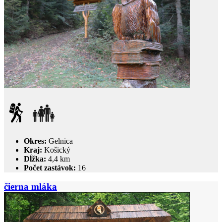
Okres:
Gelnica
Kraj:
Košický
Dĺžka:
4,4 km
Počet zastávok:
16
čierna mláka