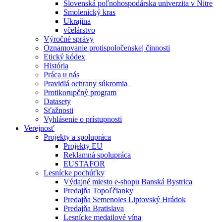
Slovenská poľnohospodárska univerzita v Nitre
Smolenický kras
Ukrajina
včelárstvo
Výročné správy
Oznamovanie protispoločenskej činnosti
Etický kódex
História
Práca u nás
Pravidlá ochrany súkromia
Protikorupčný program
Datasety
Sťažnosti
Vyhlásenie o prístupnosti
Verejnosť
Projekty a spolupráca
Projekty EU
Reklamná spolupráca
EUSTAFOR
Lesnícke pochúťky
Výdajné miesto e-shopu Banská Bystrica
Predajňa Topoľčianky
Predajňa Semenoles Liptovský Hrádok
Predajňa Bratislava
Lesnícke medailové vína