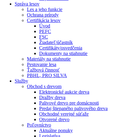
Správa lesov
Les a jeho funkcie
Ochrana prírody
Certifikácia lesov
Úvod
PEFC
FSC
Žiadateľ/účastník
Certifikáty/osvedčenia
Dokumenty na stiahnutie
Materiály na stiahnutie
Pestovanie lesa
Ťažbová činnosť
PBHL, PRO SILVA
Služby
Obchod s drevom
Elektronické aukcie dreva
Dražby dreva
Palivové drevo pre domácnosti
Predaj štiepaného palivového dreva
Obchodné verejné súťaže
Otvorené drevo
Poľovníctvo
Aktuálne ponuky
Legislatíva