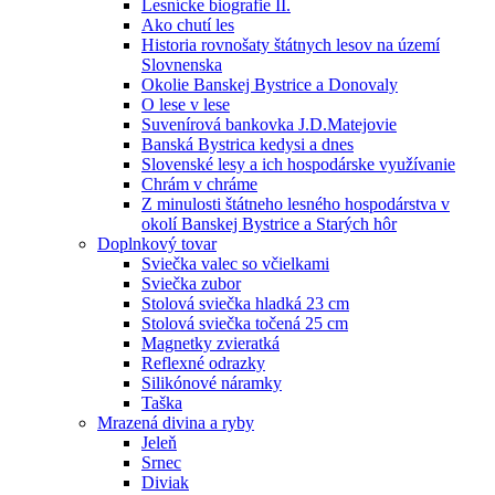
Lesnícke biografie II.
Ako chutí les
Historia rovnošaty štátnych lesov na území
Slovnenska
Okolie Banskej Bystrice a Donovaly
O lese v lese
Suvenírová bankovka J.D.Matejovie
Banská Bystrica kedysi a dnes
Slovenské lesy a ich hospodárske využívanie
Chrám v chráme
Z minulosti štátneho lesného hospodárstva v
okolí Banskej Bystrice a Starých hôr
Doplnkový tovar
Sviečka valec so včielkami
Sviečka zubor
Stolová sviečka hladká 23 cm
Stolová sviečka točená 25 cm
Magnetky zvieratká
Reflexné odrazky
Silikónové náramky
Taška
Mrazená divina a ryby
Jeleň
Srnec
Diviak