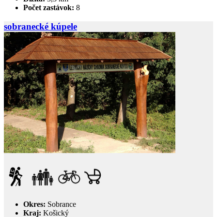
Počet zastávok:
8
sobranecké kúpele
Okres:
Sobrance
Kraj:
Košický