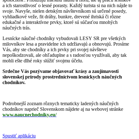
a ich starostlivosť o lesné porasty. Každý turista si na nich nájde to
svoje. Navyše, nielen detským návštevníkom sú určené posedy,
vyhliadkové veže, fit dráhy, bunkre, drevené ihriská či rôzne
edukačné a interaktívne prvky, ktoré sú súčasťou mnohých
náučných trás.
Lesnícke náučné chodníky vybudovali LESY SR pre všetkých
milovníkov lesa a pravidelne ich udržiavajú a obnovujú. Prosíme
Vás, aby ste chodníky a ich prvky pri svojej návšteve
nepoškodzovali, ale ohľaduplne a s radosťou využívali, aby tak
mohli ešte dlhé roky slúžiť svojmu účelu.
Srdečne Vás pozývame objavovať krásy a zaujímavosti
slovenskej prírody prostredníctvom lesníckych náučných
chodníkov.
Podrobnejší zoznam rôznych tematicky ladených náučných
chodníkov naprieč Slovenskom nájdete aj na webovej stránke
www.naucnechodniky.eu/
Spustiť aplikáciu