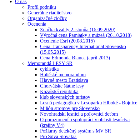
O nás
Profil podniku
Generálne riaditeľstvo
Organizačné zložky
Ocenenia
Značka kvality 2. stupňa (16.09.2020)
Výročná cena Pamiatky a múzeá (26.10.2018)
Ocenenie Esri (20.08.2015)
Cena Transparency International Slovensko
(15.05.2015)
Cena Edmonda Blanca (apríl 2013)
Memorandá LESY SR
cyklistika
Haličské memorandum
Hlavné mesto Bratislava
Chorvátske štátne lesy
Kazašská republika
klub slovenských turistov
Lesná pedagogika v Lesoparku Hlboké - Bojnice
Milión stromov pre Slovensko
Novohradskí lesníci a poľovníci deťom
O porozumení a spolupráci v oblasti lesníctva
(krajiny V4)
Požiarny detekčný systém s MV SR
Pro Silva Slovakia