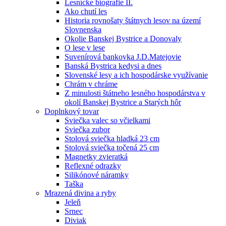
Lesnícke biografie II.
Ako chutí les
Historia rovnošaty štátnych lesov na území
Slovnenska
Okolie Banskej Bystrice a Donovaly
O lese v lese
Suvenírová bankovka J.D.Matejovie
Banská Bystrica kedysi a dnes
Slovenské lesy a ich hospodárske využívanie
Chrám v chráme
Z minulosti štátneho lesného hospodárstva v
okolí Banskej Bystrice a Starých hôr
Doplnkový tovar
Sviečka valec so včielkami
Sviečka zubor
Stolová sviečka hladká 23 cm
Stolová sviečka točená 25 cm
Magnetky zvieratká
Reflexné odrazky
Silikónové náramky
Taška
Mrazená divina a ryby
Jeleň
Srnec
Diviak