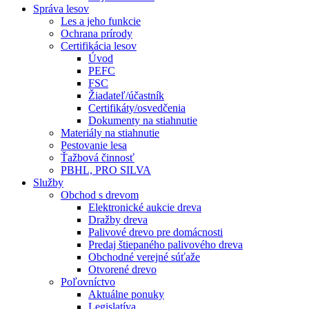
Správa lesov
Les a jeho funkcie
Ochrana prírody
Certifikácia lesov
Úvod
PEFC
FSC
Žiadateľ/účastník
Certifikáty/osvedčenia
Dokumenty na stiahnutie
Materiály na stiahnutie
Pestovanie lesa
Ťažbová činnosť
PBHL, PRO SILVA
Služby
Obchod s drevom
Elektronické aukcie dreva
Dražby dreva
Palivové drevo pre domácnosti
Predaj štiepaného palivového dreva
Obchodné verejné súťaže
Otvorené drevo
Poľovníctvo
Aktuálne ponuky
Legislatíva