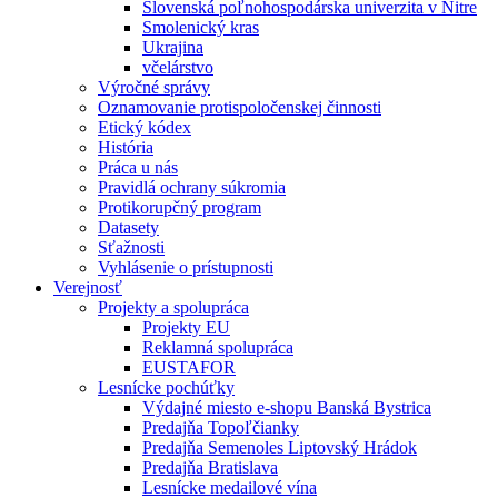
Slovenská poľnohospodárska univerzita v Nitre
Smolenický kras
Ukrajina
včelárstvo
Výročné správy
Oznamovanie protispoločenskej činnosti
Etický kódex
História
Práca u nás
Pravidlá ochrany súkromia
Protikorupčný program
Datasety
Sťažnosti
Vyhlásenie o prístupnosti
Verejnosť
Projekty a spolupráca
Projekty EU
Reklamná spolupráca
EUSTAFOR
Lesnícke pochúťky
Výdajné miesto e-shopu Banská Bystrica
Predajňa Topoľčianky
Predajňa Semenoles Liptovský Hrádok
Predajňa Bratislava
Lesnícke medailové vína