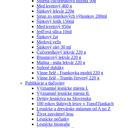
Sušená čučoriedková dužina 50g
Med kvetový 460 g
Šípkový lekvár 220g
Sirup zo smrekových výhonkov 200ml
Šípkový šotík 150ml
Med kvetový 950g
Jedľová silica 10ml
Šípkový čaj
Medová veža
Šípkový olej 30 ml
Čučoriedkový lekvár 220 g
Brusnicový lekvár 220 g
Malina - mäta lekvár 220 g
Sušené dubáky
Vínne želé - Frankovka modrá 220 g
Vínne želé - Tramín červený 220 g
Publikácie a tlačoviny
Významné lesnícke miesta I.
Významné lesnícke miesta II.
Dejiny lesníctva na Slovensku
100 rokov štátnych lesov v Topoľčiankach
Lesnícke a drevárske múzeum od A po Z
Život zasvätený lesu
Lesnícke pečiatky
Lesnícke biografie