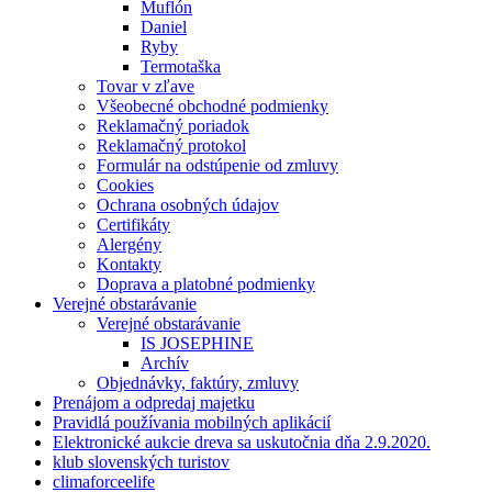
Muflón
Daniel
Ryby
Termotaška
Tovar v zľave
Všeobecné obchodné podmienky
Reklamačný poriadok
Reklamačný protokol
Formulár na odstúpenie od zmluvy
Cookies
Ochrana osobných údajov
Certifikáty
Alergény
Kontakty
Doprava a platobné podmienky
Verejné obstarávanie
Verejné obstarávanie
IS JOSEPHINE
Archív
Objednávky, faktúry, zmluvy
Prenájom a odpredaj majetku
Pravidlá používania mobilných aplikácií
Elektronické aukcie dreva sa uskutočnia dňa 2.9.2020.
klub slovenských turistov
climaforceelife