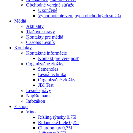
Obchodné verejné súťaže
Ukončené
Vyhodnotenie verejných obchodných súťaží
Médiá
Aktuality
Tlačové správy
Kontakty pre médiá
Časopis Lesník
Kontakty
Kontaktné informácie
Kontakt pre verejnosť
Organizačné zložky
Semenoles
Lesná technika
Organizačné zložky
JBI Test
Lesné správy
Napíšte nám
Infozákon
E-shop
Víno
Rízling rýnsky 0,75l
Rulandské biele 0,75l
Chardonnay 0,75l