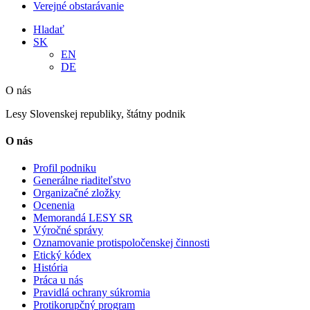
Verejné obstarávanie
Hladať
SK
EN
DE
O nás
Lesy Slovenskej republiky, štátny podnik
O nás
Profil podniku
Generálne riaditeľstvo
Organizačné zložky
Ocenenia
Memorandá LESY SR
Výročné správy
Oznamovanie protispoločenskej činnosti
Etický kódex
História
Práca u nás
Pravidlá ochrany súkromia
Protikorupčný program