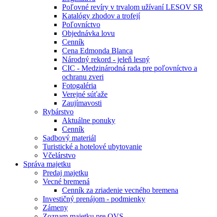
Poľovné revíry v trvalom užívaní LESOV SR
Katalógy zhodov a trofejí
Poľovníctvo
Objednávka lovu
Cenník
Cena Edmonda Blanca
Národný rekord - jeleň lesný
CIC - Medzinárodná rada pre poľovníctvo a
ochranu zveri
Fotogaléria
Verejné súťaže
Zaujímavosti
Rybárstvo
Aktuálne ponuky
Cenník
Sadbový materiál
Turistické a hotelové ubytovanie
Včelárstvo
Správa majetku
Predaj majetku
Vecné bremená
Cenník za zriadenie vecného bremena
Investičný prenájom - podmienky
Zámeny
Zoznam majetku pre OVS