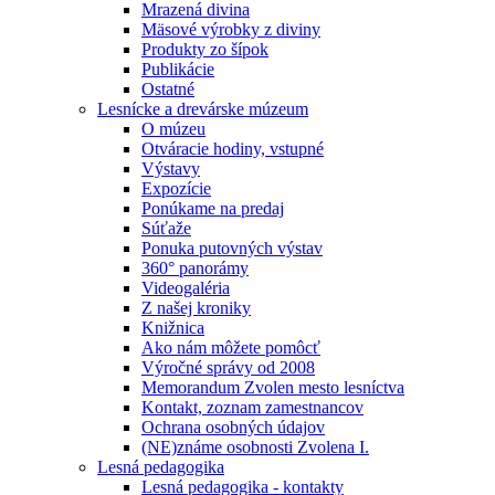
Mrazená divina
Mäsové výrobky z diviny
Produkty zo šípok
Publikácie
Ostatné
Lesnícke a drevárske múzeum
O múzeu
Otváracie hodiny, vstupné
Výstavy
Expozície
Ponúkame na predaj
Súťaže
Ponuka putovných výstav
360° panorámy
Videogaléria
Z našej kroniky
Knižnica
Ako nám môžete pomôcť
Výročné správy od 2008
Memorandum Zvolen mesto lesníctva
Kontakt, zoznam zamestnancov
Ochrana osobných údajov
(NE)známe osobnosti Zvolena I.
Lesná pedagogika
Lesná pedagogika - kontakty