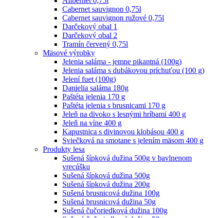
Alibernet 0,75l
Cabernet sauvignon 0,75l
Cabernet sauvignon ružové 0,75l
Darčekový obal 1
Darčekový obal 2
Tramín červený 0,75l
Mäsové výrobky
Jelenia saláma - jemne pikantná (100g)
Jelenia saláma s dubákovou príchuťou (100 g)
Jelení fuet (100g)
Danielia saláma 180g
Paštéta jelenia 170 g
Paštéta jelenia s brusnicami 170 g
Jeleň na divoko s lesnými hríbami 400 g
Jeleň na víne 400 g
Kapustnica s divinovou klobásou 400 g
Sviečková na smotane s jelením mäsom 400 g
Produkty lesa
Sušená šípková dužina 500g v bavlnenom
vrecúšku
Sušená šípková dužina 500g
Sušená šípková dužina 200g
Sušená brusnicová dužina 100g
Sušená brusnicová dužina 50g
Sušená čučoriedková dužina 100g