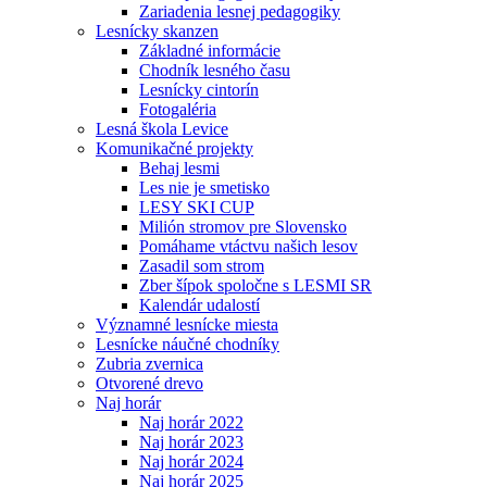
Zariadenia lesnej pedagogiky
Lesnícky skanzen
Základné informácie
Chodník lesného času
Lesnícky cintorín
Fotogaléria
Lesná škola Levice
Komunikačné projekty
Behaj lesmi
Les nie je smetisko
LESY SKI CUP
Milión stromov pre Slovensko
Pomáhame vtáctvu našich lesov
Zasadil som strom
Zber šípok spoločne s LESMI SR
Kalendár udalostí
Významné lesnícke miesta
Lesnícke náučné chodníky
Zubria zvernica
Otvorené drevo
Naj horár
Naj horár 2022
Naj horár 2023
Naj horár 2024
Naj horár 2025