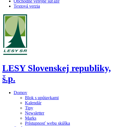
Obchodné verejné súťaže
Textová verzia
LESY Slovenskej republiky,
š.p.
Domov
Blok s upútavkami
Kalendár
Tipy
Newsletter
Marks
Prístupnosť webu skúška