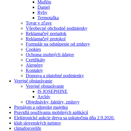
Muflón
Daniel
Ryby
Termotaška
Tovar v zľave
Všeobecné obchodné podmienky
Reklamačný poriadok
Reklamačný protokol
Formulár na odstúpenie od zmluvy
Cookies
Ochrana osobných údajov
Certifikáty
Alergény
Kontakty
Doprava a platobné podmienky
Verejné obstarávanie
Verejné obstarávanie
IS JOSEPHINE
Archív
Objednávky, faktúry, zmluvy
Prenájom a odpredaj majetku
Pravidlá používania mobilných aplikácií
Elektronické aukcie dreva sa uskutočnia dňa 2.9.2020.
klub slovenských turistov
climaforceelife