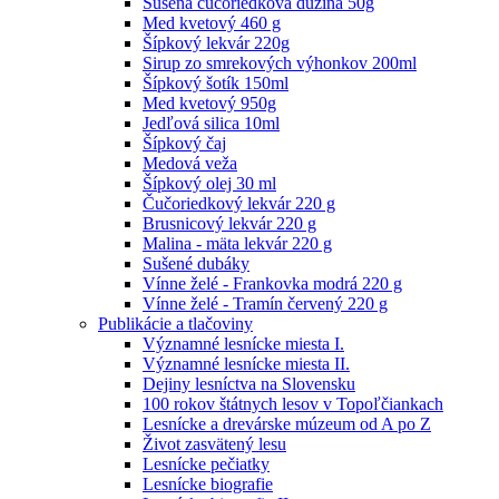
Sušená čučoriedková dužina 50g
Med kvetový 460 g
Šípkový lekvár 220g
Sirup zo smrekových výhonkov 200ml
Šípkový šotík 150ml
Med kvetový 950g
Jedľová silica 10ml
Šípkový čaj
Medová veža
Šípkový olej 30 ml
Čučoriedkový lekvár 220 g
Brusnicový lekvár 220 g
Malina - mäta lekvár 220 g
Sušené dubáky
Vínne želé - Frankovka modrá 220 g
Vínne želé - Tramín červený 220 g
Publikácie a tlačoviny
Významné lesnícke miesta I.
Významné lesnícke miesta II.
Dejiny lesníctva na Slovensku
100 rokov štátnych lesov v Topoľčiankach
Lesnícke a drevárske múzeum od A po Z
Život zasvätený lesu
Lesnícke pečiatky
Lesnícke biografie