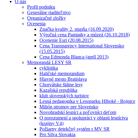
O nás
Profil podniku
Generálne riaditeľstvo
Organizačné zložky
Ocenenia
Značka kvality 2. stupňa (16.09.2020)
Výročná cena Pamiatky a múzeá (26.10.2018)
Ocenenie Esri (20.08.2015)
Cena Transparency International Slovensko
(15.05.2015)
Cena Edmonda Blanca (apríl 2013)
Memorandá LESY SR
cyklistika
Haličské memorandum
Hlavné mesto Bratislava
Chorvátske štátne lesy
Kazašská republika
klub slovenských turistov
Lesná pedagogika v Lesoparku Hlboké - Bojnice
Milión stromov pre Slovensko
Novohradskí lesníci a poľovníci deťom
O porozumení a spolupráci v oblasti lesníctva
(krajiny V4)
Požiarny detekčný systém s MV SR
Pro Silva Slovakia