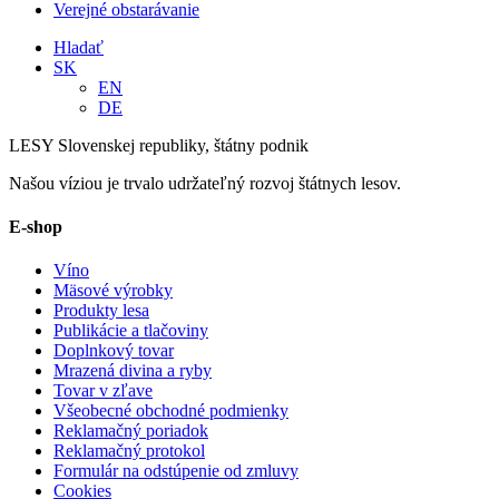
Verejné obstarávanie
Hladať
SK
EN
DE
LESY Slovenskej republiky, štátny podnik
Našou víziou je trvalo udržateľný rozvoj štátnych lesov.
E-shop
Víno
Mäsové výrobky
Produkty lesa
Publikácie a tlačoviny
Doplnkový tovar
Mrazená divina a ryby
Tovar v zľave
Všeobecné obchodné podmienky
Reklamačný poriadok
Reklamačný protokol
Formulár na odstúpenie od zmluvy
Cookies