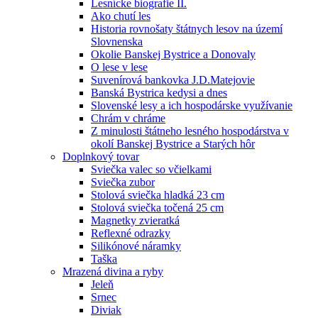
Lesnícke biografie II.
Ako chutí les
Historia rovnošaty štátnych lesov na území
Slovnenska
Okolie Banskej Bystrice a Donovaly
O lese v lese
Suvenírová bankovka J.D.Matejovie
Banská Bystrica kedysi a dnes
Slovenské lesy a ich hospodárske využívanie
Chrám v chráme
Z minulosti štátneho lesného hospodárstva v
okolí Banskej Bystrice a Starých hôr
Doplnkový tovar
Sviečka valec so včielkami
Sviečka zubor
Stolová sviečka hladká 23 cm
Stolová sviečka točená 25 cm
Magnetky zvieratká
Reflexné odrazky
Silikónové náramky
Taška
Mrazená divina a ryby
Jeleň
Srnec
Diviak