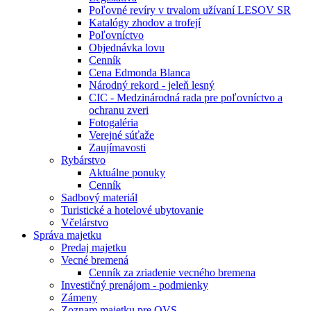
Poľovné revíry v trvalom užívaní LESOV SR
Katalógy zhodov a trofejí
Poľovníctvo
Objednávka lovu
Cenník
Cena Edmonda Blanca
Národný rekord - jeleň lesný
CIC - Medzinárodná rada pre poľovníctvo a
ochranu zveri
Fotogaléria
Verejné súťaže
Zaujímavosti
Rybárstvo
Aktuálne ponuky
Cenník
Sadbový materiál
Turistické a hotelové ubytovanie
Včelárstvo
Správa majetku
Predaj majetku
Vecné bremená
Cenník za zriadenie vecného bremena
Investičný prenájom - podmienky
Zámeny
Zoznam majetku pre OVS