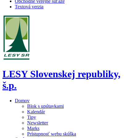
Obchodné verejné súťaže
Textová verzia
LESY Slovenskej republiky,
š.p.
Domov
Blok s upútavkami
Kalendár
Tipy
Newsletter
Marks
Prístupnosť webu skúška