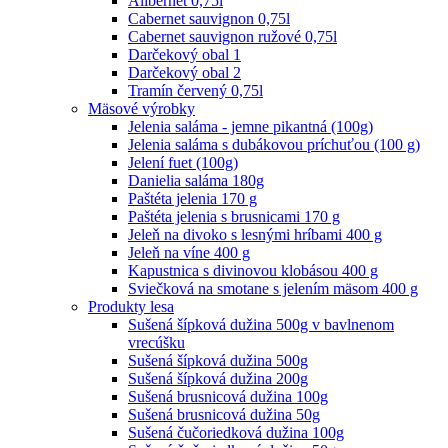
Alibernet 0,75l
Cabernet sauvignon 0,75l
Cabernet sauvignon ružové 0,75l
Darčekový obal 1
Darčekový obal 2
Tramín červený 0,75l
Mäsové výrobky
Jelenia saláma - jemne pikantná (100g)
Jelenia saláma s dubákovou príchuťou (100 g)
Jelení fuet (100g)
Danielia saláma 180g
Paštéta jelenia 170 g
Paštéta jelenia s brusnicami 170 g
Jeleň na divoko s lesnými hríbami 400 g
Jeleň na víne 400 g
Kapustnica s divinovou klobásou 400 g
Sviečková na smotane s jelením mäsom 400 g
Produkty lesa
Sušená šípková dužina 500g v bavlnenom
vrecúšku
Sušená šípková dužina 500g
Sušená šípková dužina 200g
Sušená brusnicová dužina 100g
Sušená brusnicová dužina 50g
Sušená čučoriedková dužina 100g