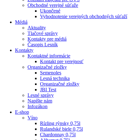
Obchodné verejné súťaže
Ukončené
Vyhodnotenie verejných obchodných súťaží
Médiá
Aktuality
Tlačové správy
Kontakty pre médiá
Časopis Lesník
Kontakty
Kontaktné informácie
Kontakt pre verejnosť
Organizačné zložky
Semenoles
Lesná technika
Organizačné zložky
JBI Test
Lesné správy
Napíšte nám
Infozákon
E-shop
Víno
Rízling rýnsky 0,75l
Rulandské biele 0,75l
Chardonnay 0,75l