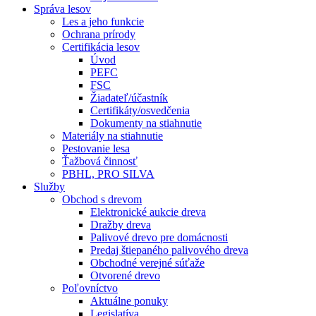
Správa lesov
Les a jeho funkcie
Ochrana prírody
Certifikácia lesov
Úvod
PEFC
FSC
Žiadateľ/účastník
Certifikáty/osvedčenia
Dokumenty na stiahnutie
Materiály na stiahnutie
Pestovanie lesa
Ťažbová činnosť
PBHL, PRO SILVA
Služby
Obchod s drevom
Elektronické aukcie dreva
Dražby dreva
Palivové drevo pre domácnosti
Predaj štiepaného palivového dreva
Obchodné verejné súťaže
Otvorené drevo
Poľovníctvo
Aktuálne ponuky
Legislatíva