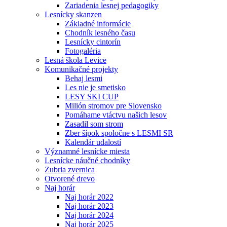
Zariadenia lesnej pedagogiky
Lesnícky skanzen
Základné informácie
Chodník lesného času
Lesnícky cintorín
Fotogaléria
Lesná škola Levice
Komunikačné projekty
Behaj lesmi
Les nie je smetisko
LESY SKI CUP
Milión stromov pre Slovensko
Pomáhame vtáctvu našich lesov
Zasadil som strom
Zber šípok spoločne s LESMI SR
Kalendár udalostí
Významné lesnícke miesta
Lesnícke náučné chodníky
Zubria zvernica
Otvorené drevo
Naj horár
Naj horár 2022
Naj horár 2023
Naj horár 2024
Naj horár 2025