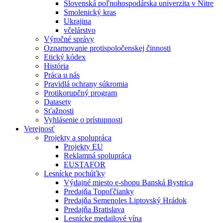
Slovenská poľnohospodárska univerzita v Nitre
Smolenický kras
Ukrajina
včelárstvo
Výročné správy
Oznamovanie protispoločenskej činnosti
Etický kódex
História
Práca u nás
Pravidlá ochrany súkromia
Protikorupčný program
Datasety
Sťažnosti
Vyhlásenie o prístupnosti
Verejnosť
Projekty a spolupráca
Projekty EU
Reklamná spolupráca
EUSTAFOR
Lesnícke pochúťky
Výdajné miesto e-shopu Banská Bystrica
Predajňa Topoľčianky
Predajňa Semenoles Liptovský Hrádok
Predajňa Bratislava
Lesnícke medailové vína