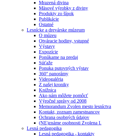
Mrazená divina
Mäsové výrobky z diviny
Produkty zo šípok
Publikácie
Ostatné
Lesnícke a drevárske múzeum
O múzeu
Otváracie hodiny, vstupné
Výstavy
Expozície
Ponúkame na predaj
Súťaže
Ponuka putovných výstav
360° panorámy
Videogaléria
Z našej kroniky
Knižnica
Ako nám môžete pomôcť
Výročné správy od 2008
Memorandum Zvolen mesto lesníctva
Kontakt, zoznam zamestnancov
Ochrana osobných údajov
(NE)známe osobnosti Zvolena I.
Lesná pedagogika
Lesná pedagogika - kontakty