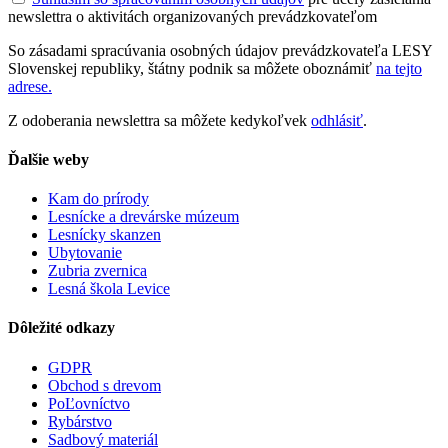
newslettra o aktivitách organizovaných prevádzkovateľom
So zásadami spracúvania osobných údajov prevádzkovateľa LESY
Slovenskej republiky, štátny podnik sa môžete oboznámiť
na tejto
adrese.
Z odoberania newslettra sa môžete kedykoľvek
odhlásiť
.
Ďalšie weby
Kam do prírody
Lesnícke a drevárske múzeum
Lesnícky skanzen
Ubytovanie
Zubria zvernica
Lesná škola Levice
Dôležité odkazy
GDPR
Obchod s drevom
PoĽovníctvo
Rybárstvo
Sadbový materiál