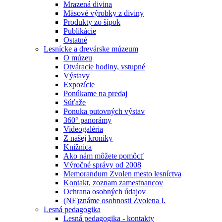
Mrazená divina
Mäsové výrobky z diviny
Produkty zo šípok
Publikácie
Ostatné
Lesnícke a drevárske múzeum
O múzeu
Otváracie hodiny, vstupné
Výstavy
Expozície
Ponúkame na predaj
Súťaže
Ponuka putovných výstav
360° panorámy
Videogaléria
Z našej kroniky
Knižnica
Ako nám môžete pomôcť
Výročné správy od 2008
Memorandum Zvolen mesto lesníctva
Kontakt, zoznam zamestnancov
Ochrana osobných údajov
(NE)známe osobnosti Zvolena I.
Lesná pedagogika
Lesná pedagogika - kontakty