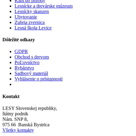
Kam do prírody
Lesnícke a drevárske múzeum
Lesnícky skanzen
Ubytovanie
Zubria zvernica
Lesná škola Levice
Dôležité odkazy
GDPR
Obchod s drevom
PoĽovníctvo
Rybárstvo
Sadbový materiál
Vyhlásenie o prístupnosti
Kontakt
LESY Slovenskej republiky,
štátny podnik
Nám. SNP 8,
975 66 Banská Bystrica
Všetky kontakty