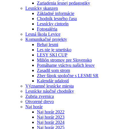
Zariadenia lesnej pedagogiky
Lesnícky skanzen
Základné informácie
Chodník lesného času
Lesnícky cintorín
Fotogaléria
Lesná škola Levice
Komunikačné projekty
Behaj lesmi
Les nie je smetisko
LESY SKI CUP
Milión stromov pre Slovensko
Pomáhame vtáctvu našich lesov
Zasadil som strom
Zber šípok spoločne s LESMI SR
Kalendár udalostí
Významné lesnícke miesta
Lesnícke náučné chodníky
Zubria zvernica
Otvorené drevo
Naj horár
Naj horár 2022
Naj horár 2023
Naj horár 2024
Naj horár 2025