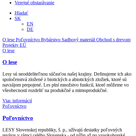
Verejné obstarávanie
Hladať
SK
EN
DE
O lese
Poľovníctvo
Rybárstvo
Sadbový materiál
Obchod s drevom
Projekty EÚ
O lese
O lese
Lesy sú neoddeliteľnou súčasťou našej krajiny. Definujeme ich ako
spoločenstvá zložené z biotických a abiotických zložiek, ktoré sú
navzájom prepojené. Les plní množstvo funkcií, ktoré môžeme vo
všeobecnosti rozdeliť na produkčné a mimoprodukčné.
Viac informácií
Poľovníctvo
Poľovníctvo
LESY Slovenskej republiky, š. p., užívajú desiatky poľovných
revírov v rámci celého Slovenska - od nížin až po vysokohorské