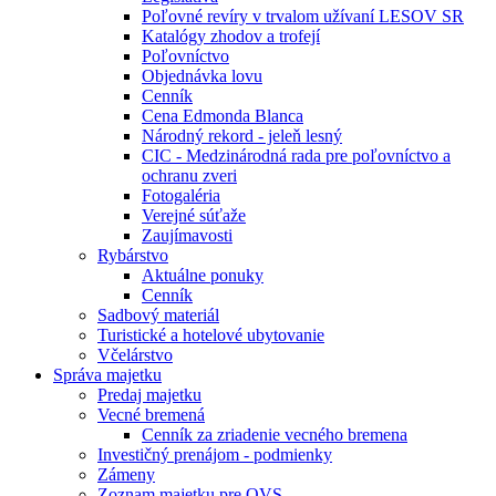
Poľovné revíry v trvalom užívaní LESOV SR
Katalógy zhodov a trofejí
Poľovníctvo
Objednávka lovu
Cenník
Cena Edmonda Blanca
Národný rekord - jeleň lesný
CIC - Medzinárodná rada pre poľovníctvo a
ochranu zveri
Fotogaléria
Verejné súťaže
Zaujímavosti
Rybárstvo
Aktuálne ponuky
Cenník
Sadbový materiál
Turistické a hotelové ubytovanie
Včelárstvo
Správa majetku
Predaj majetku
Vecné bremená
Cenník za zriadenie vecného bremena
Investičný prenájom - podmienky
Zámeny
Zoznam majetku pre OVS