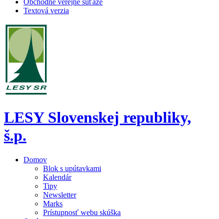
Obchodné verejné súťaže
Textová verzia
LESY Slovenskej republiky,
š.p.
Domov
Blok s upútavkami
Kalendár
Tipy
Newsletter
Marks
Prístupnosť webu skúška