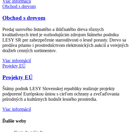
Viac informácií
Obchod s drevom
Obchod s drevom
Predaj surového listnatého a ihličnatého dreva rôznych
kvalitatívnych tried je rozhodujúcim zdrojom štátneho podniku
LESY SR pre zabezpečenie starostlivosti o lesné porasty. Drevo sa
predáva priamo i prostredníctvom elektronických aukcií a verejných
dražieb cenných sortimentov.
Viac informácií
Projekty EÚ
Projekty EÚ
Štátny podnik LESY Slovenskej republiky realizuje projekty
podporené Európskou úniou s cieľom ochrany a zveľaďovania
prírodných a kultúrnych hodnôt lesného prostredia.
Viac informácií
Ďalšie weby