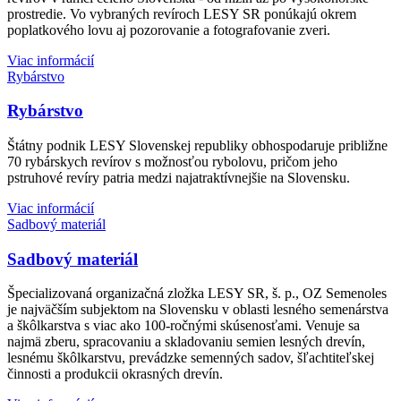
prostredie. Vo vybraných revíroch LESY SR ponúkajú okrem
poplatkového lovu aj pozorovanie a fotografovanie zveri.
Viac informácií
Rybárstvo
Rybárstvo
Štátny podnik LESY Slovenskej republiky obhospodaruje približne
70 rybárskych revírov s možnosťou rybolovu, pričom jeho
pstruhové revíry patria medzi najatraktívnejšie na Slovensku.
Viac informácií
Sadbový materiál
Sadbový materiál
Špecializovaná organizačná zložka LESY SR, š. p., OZ Semenoles
je najväčším subjektom na Slovensku v oblasti lesného semenárstva
a škôlkarstva s viac ako 100-ročnými skúsenosťami. Venuje sa
najmä zberu, spracovaniu a skladovaniu semien lesných drevín,
lesnému škôlkarstvu, prevádzke semenných sadov, šľachtiteľskej
činnosti a produkcii okrasných drevín.