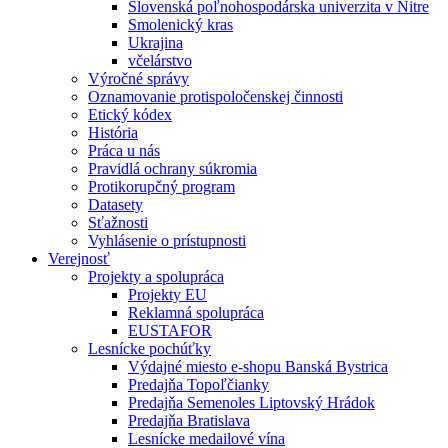
Slovenská poľnohospodárska univerzita v Nitre
Smolenický kras
Ukrajina
včelárstvo
Výročné správy
Oznamovanie protispoločenskej činnosti
Etický kódex
História
Práca u nás
Pravidlá ochrany súkromia
Protikorupčný program
Datasety
Sťažnosti
Vyhlásenie o prístupnosti
Verejnosť
Projekty a spolupráca
Projekty EU
Reklamná spolupráca
EUSTAFOR
Lesnícke pochúťky
Výdajné miesto e-shopu Banská Bystrica
Predajňa Topoľčianky
Predajňa Semenoles Liptovský Hrádok
Predajňa Bratislava
Lesnícke medailové vína