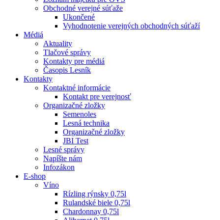
Obchodné verejné súťaže
Ukončené
Vyhodnotenie verejných obchodných súťaží
Médiá
Aktuality
Tlačové správy
Kontakty pre médiá
Časopis Lesník
Kontakty
Kontaktné informácie
Kontakt pre verejnosť
Organizačné zložky
Semenoles
Lesná technika
Organizačné zložky
JBI Test
Lesné správy
Napíšte nám
Infozákon
E-shop
Víno
Rízling rýnsky 0,75l
Rulandské biele 0,75l
Chardonnay 0,75l