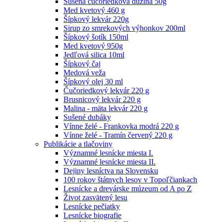
Sušená čučoriedková dužina 50g
Med kvetový 460 g
Šípkový lekvár 220g
Sirup zo smrekových výhonkov 200ml
Šípkový šotík 150ml
Med kvetový 950g
Jedľová silica 10ml
Šípkový čaj
Medová veža
Šípkový olej 30 ml
Čučoriedkový lekvár 220 g
Brusnicový lekvár 220 g
Malina - mäta lekvár 220 g
Sušené dubáky
Vínne želé - Frankovka modrá 220 g
Vínne želé - Tramín červený 220 g
Publikácie a tlačoviny
Významné lesnícke miesta I.
Významné lesnícke miesta II.
Dejiny lesníctva na Slovensku
100 rokov štátnych lesov v Topoľčiankach
Lesnícke a drevárske múzeum od A po Z
Život zasvätený lesu
Lesnícke pečiatky
Lesnícke biografie