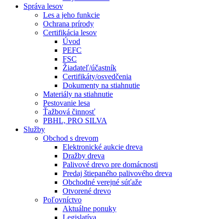
Správa lesov
Les a jeho funkcie
Ochrana prírody
Certifikácia lesov
Úvod
PEFC
FSC
Žiadateľ/účastník
Certifikáty/osvedčenia
Dokumenty na stiahnutie
Materiály na stiahnutie
Pestovanie lesa
Ťažbová činnosť
PBHL, PRO SILVA
Služby
Obchod s drevom
Elektronické aukcie dreva
Dražby dreva
Palivové drevo pre domácnosti
Predaj štiepaného palivového dreva
Obchodné verejné súťaže
Otvorené drevo
Poľovníctvo
Aktuálne ponuky
Legislatíva