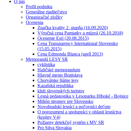
O nás
Profil podniku
Generálne riaditeľstvo
Organizačné zložky
Ocenenia
Značka kvality 2. stupňa (16.09.2020)
Výročná cena Pamiatky a múzeá (26.10.2018)
Ocenenie Esri (20.08.2015)
Cena Transparency International Slovensko
(15.05.2015)
Cena Edmonda Blanca (apríl 2013)
Memorandá LESY SR
cyklistika
Haličské memorandum
Hlavné mesto Bratislava
Chorvátske štátne lesy
Kazašská republika
klub slovenských turistov
Lesná pedagogika v Lesoparku Hlboké - Bojnice
Milión stromov pre Slovensko
Novohradskí lesníci a poľovníci deťom
O porozumení a spolupráci v oblasti lesníctva
(krajiny V4)
Požiarny detekčný systém s MV SR
Pro Silva Slovakia