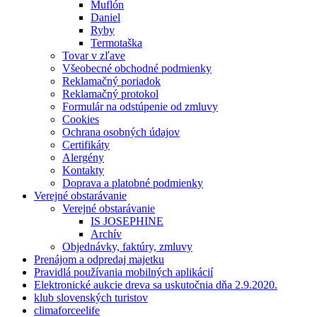
Muflón
Daniel
Ryby
Termotaška
Tovar v zľave
Všeobecné obchodné podmienky
Reklamačný poriadok
Reklamačný protokol
Formulár na odstúpenie od zmluvy
Cookies
Ochrana osobných údajov
Certifikáty
Alergény
Kontakty
Doprava a platobné podmienky
Verejné obstarávanie
Verejné obstarávanie
IS JOSEPHINE
Archív
Objednávky, faktúry, zmluvy
Prenájom a odpredaj majetku
Pravidlá používania mobilných aplikácií
Elektronické aukcie dreva sa uskutočnia dňa 2.9.2020.
klub slovenských turistov
climaforceelife