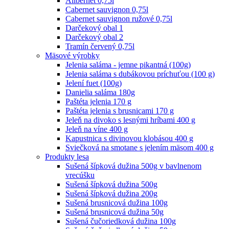
Alibernet 0,75l
Cabernet sauvignon 0,75l
Cabernet sauvignon ružové 0,75l
Darčekový obal 1
Darčekový obal 2
Tramín červený 0,75l
Mäsové výrobky
Jelenia saláma - jemne pikantná (100g)
Jelenia saláma s dubákovou príchuťou (100 g)
Jelení fuet (100g)
Danielia saláma 180g
Paštéta jelenia 170 g
Paštéta jelenia s brusnicami 170 g
Jeleň na divoko s lesnými hríbami 400 g
Jeleň na víne 400 g
Kapustnica s divinovou klobásou 400 g
Sviečková na smotane s jelením mäsom 400 g
Produkty lesa
Sušená šípková dužina 500g v bavlnenom
vrecúšku
Sušená šípková dužina 500g
Sušená šípková dužina 200g
Sušená brusnicová dužina 100g
Sušená brusnicová dužina 50g
Sušená čučoriedková dužina 100g