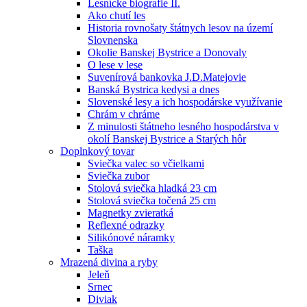
Lesnícke biografie II.
Ako chutí les
Historia rovnošaty štátnych lesov na území
Slovnenska
Okolie Banskej Bystrice a Donovaly
O lese v lese
Suvenírová bankovka J.D.Matejovie
Banská Bystrica kedysi a dnes
Slovenské lesy a ich hospodárske využívanie
Chrám v chráme
Z minulosti štátneho lesného hospodárstva v
okolí Banskej Bystrice a Starých hôr
Doplnkový tovar
Sviečka valec so včielkami
Sviečka zubor
Stolová sviečka hladká 23 cm
Stolová sviečka točená 25 cm
Magnetky zvieratká
Reflexné odrazky
Silikónové náramky
Taška
Mrazená divina a ryby
Jeleň
Srnec
Diviak