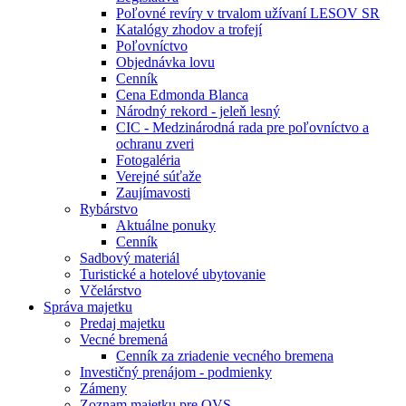
Poľovné revíry v trvalom užívaní LESOV SR
Katalógy zhodov a trofejí
Poľovníctvo
Objednávka lovu
Cenník
Cena Edmonda Blanca
Národný rekord - jeleň lesný
CIC - Medzinárodná rada pre poľovníctvo a
ochranu zveri
Fotogaléria
Verejné súťaže
Zaujímavosti
Rybárstvo
Aktuálne ponuky
Cenník
Sadbový materiál
Turistické a hotelové ubytovanie
Včelárstvo
Správa majetku
Predaj majetku
Vecné bremená
Cenník za zriadenie vecného bremena
Investičný prenájom - podmienky
Zámeny
Zoznam majetku pre OVS