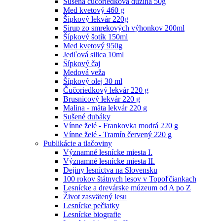
Sušená čučoriedková dužina 50g
Med kvetový 460 g
Šípkový lekvár 220g
Sirup zo smrekových výhonkov 200ml
Šípkový šotík 150ml
Med kvetový 950g
Jedľová silica 10ml
Šípkový čaj
Medová veža
Šípkový olej 30 ml
Čučoriedkový lekvár 220 g
Brusnicový lekvár 220 g
Malina - mäta lekvár 220 g
Sušené dubáky
Vínne želé - Frankovka modrá 220 g
Vínne želé - Tramín červený 220 g
Publikácie a tlačoviny
Významné lesnícke miesta I.
Významné lesnícke miesta II.
Dejiny lesníctva na Slovensku
100 rokov štátnych lesov v Topoľčiankach
Lesnícke a drevárske múzeum od A po Z
Život zasvätený lesu
Lesnícke pečiatky
Lesnícke biografie