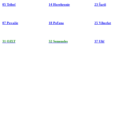
05 Tribeč
14 Horehronie
23 Šariš
07 Považie
18 Poľana
25 Vihorlat
31 OZLT
32 Semenoles
37 Ulič