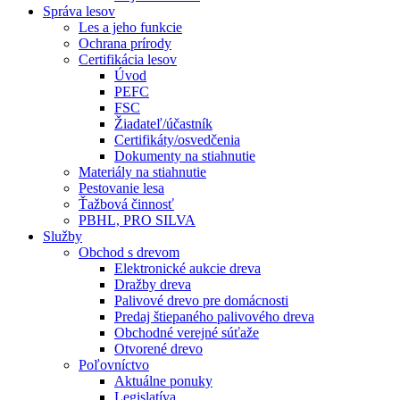
Správa lesov
Les a jeho funkcie
Ochrana prírody
Certifikácia lesov
Úvod
PEFC
FSC
Žiadateľ/účastník
Certifikáty/osvedčenia
Dokumenty na stiahnutie
Materiály na stiahnutie
Pestovanie lesa
Ťažbová činnosť
PBHL, PRO SILVA
Služby
Obchod s drevom
Elektronické aukcie dreva
Dražby dreva
Palivové drevo pre domácnosti
Predaj štiepaného palivového dreva
Obchodné verejné súťaže
Otvorené drevo
Poľovníctvo
Aktuálne ponuky
Legislatíva