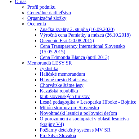
O nás
Profil podniku
Generálne riaditeľstvo
Organizačné zložky
Ocenenia
Značka kvality 2. stupňa (16.09.2020)
Výročná cena Pamiatky a múzeá (26.10.2018)
Ocenenie Esri (20.08.2015)
Cena Transparency International Slovensko
(15.05.2015)
Cena Edmonda Blanca (apríl 2013)
Memorandá LESY SR
cyklistika
Haličské memorandum
Hlavné mesto Bratislava
Chorvátske štátne lesy
Kazašská republika
klub slovenských turistov
Lesná pedagogika v Lesoparku Hlboké - Bojnice
Milión stromov pre Slovensko
Novohradskí lesníci a poľovníci deťom
O porozumení a spolupráci v oblasti lesníctva
(krajiny V4)
Požiarny detekčný systém s MV SR
Pro Silva Slovakia