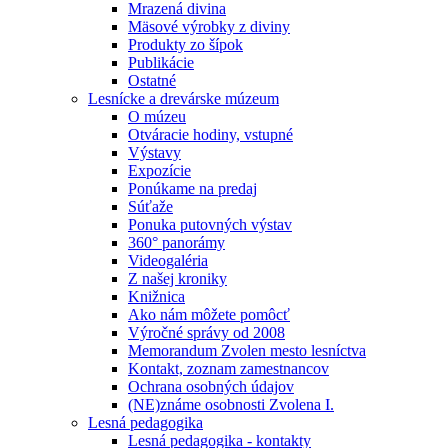
Mrazená divina
Mäsové výrobky z diviny
Produkty zo šípok
Publikácie
Ostatné
Lesnícke a drevárske múzeum
O múzeu
Otváracie hodiny, vstupné
Výstavy
Expozície
Ponúkame na predaj
Súťaže
Ponuka putovných výstav
360° panorámy
Videogaléria
Z našej kroniky
Knižnica
Ako nám môžete pomôcť
Výročné správy od 2008
Memorandum Zvolen mesto lesníctva
Kontakt, zoznam zamestnancov
Ochrana osobných údajov
(NE)známe osobnosti Zvolena I.
Lesná pedagogika
Lesná pedagogika - kontakty