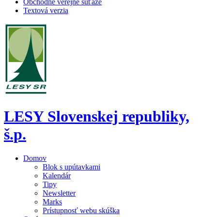
Obchodné verejné súťaže
Textová verzia
LESY Slovenskej republiky,
š.p.
Domov
Blok s upútavkami
Kalendár
Tipy
Newsletter
Marks
Prístupnosť webu skúška