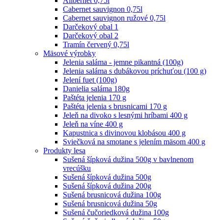
Alibernet 0,75l
Cabernet sauvignon 0,75l
Cabernet sauvignon ružové 0,75l
Darčekový obal 1
Darčekový obal 2
Tramín červený 0,75l
Mäsové výrobky
Jelenia saláma - jemne pikantná (100g)
Jelenia saláma s dubákovou príchuťou (100 g)
Jelení fuet (100g)
Danielia saláma 180g
Paštéta jelenia 170 g
Paštéta jelenia s brusnicami 170 g
Jeleň na divoko s lesnými hríbami 400 g
Jeleň na víne 400 g
Kapustnica s divinovou klobásou 400 g
Sviečková na smotane s jelením mäsom 400 g
Produkty lesa
Sušená šípková dužina 500g v bavlnenom
vrecúšku
Sušená šípková dužina 500g
Sušená šípková dužina 200g
Sušená brusnicová dužina 100g
Sušená brusnicová dužina 50g
Sušená čučoriedková dužina 100g