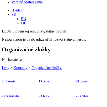
Verejné obstarávanie
Hladať
SK
EN
DE
LESY Slovenskej republiky, štátny podnik
Našou víziou je trvalo udržateľný rozvoj štátnych lesov.
Organizačné zložky
Nacházate sa tu:
Lesy
>
Kontakty
>
Organizačné zložky
01 Karpaty
09 Sever
20 Gemer
04 Podunajsko
12 Tatry
21 Východ