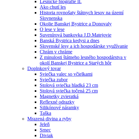
Lesnícke biografie II.
Ako chutí les
Historia rovnošaty štátnych lesov na území
Slovnenska
Okolie Banskej Bystrice a Donovaly
O lese v lese
Suvenírová bankovka J.D.Matejovie
Banská Bystrica kedysi a dnes
Slovenské lesy a ich hospodárske využívanie
Chrám v chráme
Z minulosti štátneho lesného hospodárstva v
okolí Banskej Bystrice a Starých hôr
Doplnkový tovar
Sviečka valec so včielkami
Sviečka zubor
Stolová sviečka hladká 23 cm
Stolová sviečka točená 25 cm
Magnetky zvieratká
Reflexné odrazky
Silikónové náramky
Taška
Mrazená divina a ryby
Jeleň
Srnec
Diviak