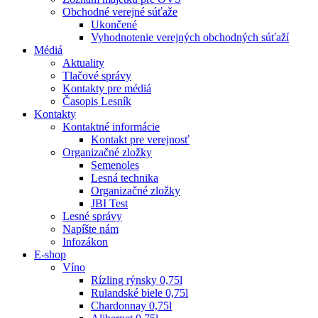
Obchodné verejné súťaže
Ukončené
Vyhodnotenie verejných obchodných súťaží
Médiá
Aktuality
Tlačové správy
Kontakty pre médiá
Časopis Lesník
Kontakty
Kontaktné informácie
Kontakt pre verejnosť
Organizačné zložky
Semenoles
Lesná technika
Organizačné zložky
JBI Test
Lesné správy
Napíšte nám
Infozákon
E-shop
Víno
Rízling rýnsky 0,75l
Rulandské biele 0,75l
Chardonnay 0,75l