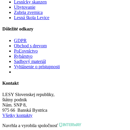
Lesnícky skanzen
Ubytovanie
Zubria zvernica
Lesná škola Levice
Dôležité odkazy
GDPR
Obchod s drevom
PoĽovníctvo
Rybárstvo
Sadbový materiál
Vyhlásenie o prístupnosti
Kontakt
LESY Slovenskej republiky,
štátny podnik
Nám. SNP 8,
975 66 Banská Bystrica
Všetky kontakty
Navrhla a vyrobila spoločnosť