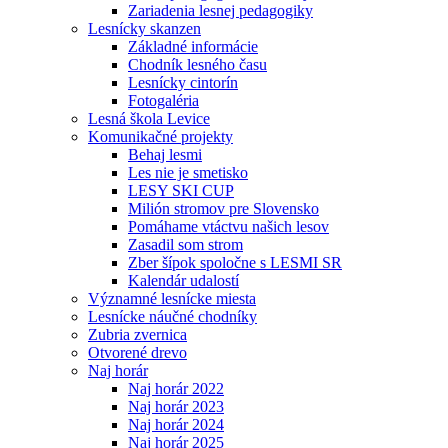
Zariadenia lesnej pedagogiky
Lesnícky skanzen
Základné informácie
Chodník lesného času
Lesnícky cintorín
Fotogaléria
Lesná škola Levice
Komunikačné projekty
Behaj lesmi
Les nie je smetisko
LESY SKI CUP
Milión stromov pre Slovensko
Pomáhame vtáctvu našich lesov
Zasadil som strom
Zber šípok spoločne s LESMI SR
Kalendár udalostí
Významné lesnícke miesta
Lesnícke náučné chodníky
Zubria zvernica
Otvorené drevo
Naj horár
Naj horár 2022
Naj horár 2023
Naj horár 2024
Naj horár 2025