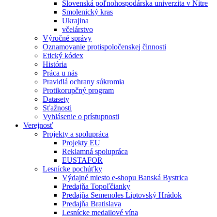
Slovenská poľnohospodárska univerzita v Nitre
Smolenický kras
Ukrajina
včelárstvo
Výročné správy
Oznamovanie protispoločenskej činnosti
Etický kódex
História
Práca u nás
Pravidlá ochrany súkromia
Protikorupčný program
Datasety
Sťažnosti
Vyhlásenie o prístupnosti
Verejnosť
Projekty a spolupráca
Projekty EU
Reklamná spolupráca
EUSTAFOR
Lesnícke pochúťky
Výdajné miesto e-shopu Banská Bystrica
Predajňa Topoľčianky
Predajňa Semenoles Liptovský Hrádok
Predajňa Bratislava
Lesnícke medailové vína