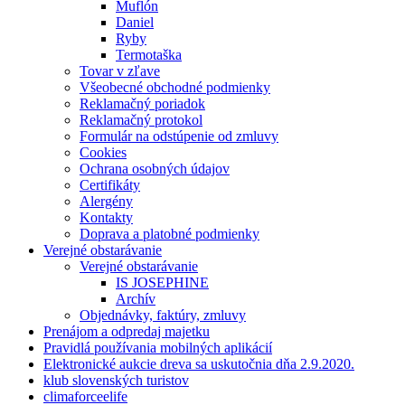
Muflón
Daniel
Ryby
Termotaška
Tovar v zľave
Všeobecné obchodné podmienky
Reklamačný poriadok
Reklamačný protokol
Formulár na odstúpenie od zmluvy
Cookies
Ochrana osobných údajov
Certifikáty
Alergény
Kontakty
Doprava a platobné podmienky
Verejné obstarávanie
Verejné obstarávanie
IS JOSEPHINE
Archív
Objednávky, faktúry, zmluvy
Prenájom a odpredaj majetku
Pravidlá používania mobilných aplikácií
Elektronické aukcie dreva sa uskutočnia dňa 2.9.2020.
klub slovenských turistov
climaforceelife