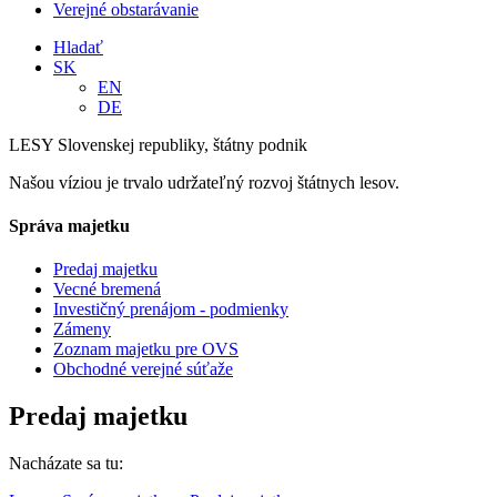
Verejné obstarávanie
Hladať
SK
EN
DE
LESY Slovenskej republiky, štátny podnik
Našou víziou je trvalo udržateľný rozvoj štátnych lesov.
Správa majetku
Predaj majetku
Vecné bremená
Investičný prenájom - podmienky
Zámeny
Zoznam majetku pre OVS
Obchodné verejné súťaže
Predaj majetku
Nacházate sa tu: