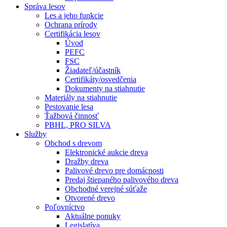
Správa lesov
Les a jeho funkcie
Ochrana prírody
Certifikácia lesov
Úvod
PEFC
FSC
Žiadateľ/účastník
Certifikáty/osvedčenia
Dokumenty na stiahnutie
Materiály na stiahnutie
Pestovanie lesa
Ťažbová činnosť
PBHL, PRO SILVA
Služby
Obchod s drevom
Elektronické aukcie dreva
Dražby dreva
Palivové drevo pre domácnosti
Predaj štiepaného palivového dreva
Obchodné verejné súťaže
Otvorené drevo
Poľovníctvo
Aktuálne ponuky
Legislatíva