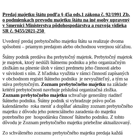
Predaj majetku štátu podľa § 45a ods.1 zákona č. 92/1991 Zb.
o podmienkach prevodu majetku štátu na iné osoby upravený
v Smernici Ministerstva pôdohospodárstva a rozvoja vidieka
SR č. 9455/2021-250
Uvedený predaj prebytočného majetku štátu sa realizuje dvoma
spôsobmi – priamym predajom alebo obchodnou verejnou súťažou.
Štátny podnik predáva iba prebytočný majetok. Prebytočný majetok
je majetok, ktorý neslúži štátnemu podniku a jeho organizačným
zložkám na plnenie úloh v rámci predmetu jeho činnosti alebo
v súvislosti s ním. Z hľadiska využitia v rámci činností zapísaných
v obchodnom registri štátneho podniku je nevyužiteľný, a tým sa
stáva prebytočným.
Zoznam prebytočného majetku
na základe
kritérií prebytočnosti navrhuje príslušná organizačná zložka.
Zoznam prebytočného majetku
schvaľuje generálny riaditeľ
štátneho podniku. Štátny podnik si vyhradzuje právo počas
kalendárneho roka meniť a dopĺňať aktuálny zoznam prebytočného
majetku z dôvodu jeho potenciálneho zaradenia do majetku
potrebného pre hospodársku činnosť štátneho podniku. Z tohto
dôvodu je Zoznam prebytočného majetku priebežne aktualizovaný.
Zo schváleného zoznamu prebytočného majetku predaja každá