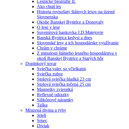
Lesnícke biografie II.
Ako chutí les
Historia rovnošaty štátnych lesov na území
Slovnenska
Okolie Banskej Bystrice a Donovaly
O lese v lese
Suvenírová bankovka J.D.Matejovie
Banská Bystrica kedysi a dnes
Slovenské lesy a ich hospodárske využívanie
Chrám v chráme
Z minulosti štátneho lesného hospodárstva v
okolí Banskej Bystrice a Starých hôr
Doplnkový tovar
Sviečka valec so včielkami
Sviečka zubor
Stolová sviečka hladká 23 cm
Stolová sviečka točená 25 cm
Magnetky zvieratká
Reflexné odrazky
Silikónové náramky
Taška
Mrazená divina a ryby
Jeleň
Srnec
Diviak