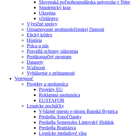
Slovenská poľnohospodárska univerzita v Nitre
Smolenický kras
Ukrajina
včelárstvo
Výročné správy
Oznamovanie protispoločenskej činnosti
Etický kódex
História
Práca u nás
Pravidlá ochrany súkromia
Protikorupčný program
Datasety
Sťažnosti
Vyhlásenie o prístupnosti
Verejnosť
Projekty a spolupráca
Projekty EU
Reklamná spolupráca
EUSTAFOR
Lesnícke pochúťky
Výdajné miesto e-shopu Banská Bystrica
Predajňa Topoľčianky
Predajňa Semenoles Liptovský Hrádok
Predajňa Bratislava
Lesnícke medailové vína