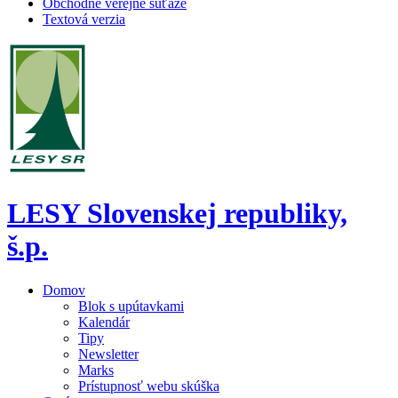
Obchodné verejné súťaže
Textová verzia
LESY Slovenskej republiky,
š.p.
Domov
Blok s upútavkami
Kalendár
Tipy
Newsletter
Marks
Prístupnosť webu skúška