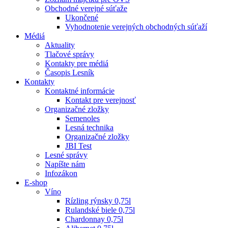
Obchodné verejné súťaže
Ukončené
Vyhodnotenie verejných obchodných súťaží
Médiá
Aktuality
Tlačové správy
Kontakty pre médiá
Časopis Lesník
Kontakty
Kontaktné informácie
Kontakt pre verejnosť
Organizačné zložky
Semenoles
Lesná technika
Organizačné zložky
JBI Test
Lesné správy
Napíšte nám
Infozákon
E-shop
Víno
Rízling rýnsky 0,75l
Rulandské biele 0,75l
Chardonnay 0,75l