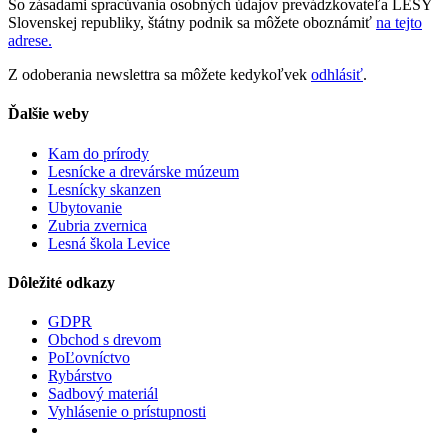
So zásadami spracúvania osobných údajov prevádzkovateľa LESY
Slovenskej republiky, štátny podnik sa môžete oboznámiť
na tejto
adrese.
Z odoberania newslettra sa môžete kedykoľvek
odhlásiť
.
Ďalšie weby
Kam do prírody
Lesnícke a drevárske múzeum
Lesnícky skanzen
Ubytovanie
Zubria zvernica
Lesná škola Levice
Dôležité odkazy
GDPR
Obchod s drevom
PoĽovníctvo
Rybárstvo
Sadbový materiál
Vyhlásenie o prístupnosti