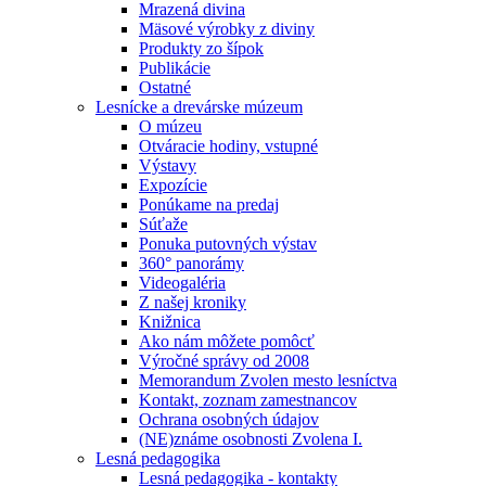
Mrazená divina
Mäsové výrobky z diviny
Produkty zo šípok
Publikácie
Ostatné
Lesnícke a drevárske múzeum
O múzeu
Otváracie hodiny, vstupné
Výstavy
Expozície
Ponúkame na predaj
Súťaže
Ponuka putovných výstav
360° panorámy
Videogaléria
Z našej kroniky
Knižnica
Ako nám môžete pomôcť
Výročné správy od 2008
Memorandum Zvolen mesto lesníctva
Kontakt, zoznam zamestnancov
Ochrana osobných údajov
(NE)známe osobnosti Zvolena I.
Lesná pedagogika
Lesná pedagogika - kontakty