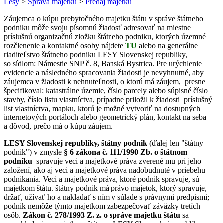
Lesy
>
Správa majetku
>
Predaj majetku
Záujemca o kúpu prebytočného majetku štátu v správe štátneho
podniku môže svoju písomnú žiadosť adresovať na miestne
príslušnú organizačnú zložku štátneho podniku, ktorých územné
rozčlenenie a kontaktné osoby nájdete
TU
alebo na generálne
riaditeľstvo štátneho podniku LESY Slovenskej republiky,
so sídlom: Námestie SNP č. 8, Banská Bystrica. Pre urýchlenie
evidencie a následného spracovania žiadosti je nevyhnutné, aby
záujemca v žiadosti k nehnuteľnosti, o ktorú má záujem, presne
špecifikoval: katastrálne územie, číslo parcely alebo súpisné číslo
stavby, číslo listu vlastníctva, prípadne priložil k žiadosti príslušný
list vlastníctva, mapku, ktorú je možné vytvoriť na dostupných
internetových portáloch alebo geometrický plán, kontakt na seba
a dôvod, prečo má o kúpu záujem.
LESY Slovenskej republiky, štátny podnik
(ďalej len "štátny
podnik") v zmysle
§ 6 zákona č. 111/1990 Zb. o štátnom
podniku
spravuje veci a majetkové práva zverené mu pri jeho
založení, ako aj veci a majetkové práva nadobudnuté v priebehu
podnikania. Veci a majetkové práva, ktoré podnik spravuje, sú
majetkom štátu. štátny podnik má právo majetok, ktorý spravuje,
držať, užívať ho a nakladať s ním v súlade s právnymi predpismi;
podnik nemôže týmto majetkom zabezpečovať záväzky tretích
osôb.
Zákon č. 278/1993 Z. z. o správe majetku štátu
sa