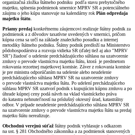
organizačná zložka štátneho podniku podľa stavu prebytočného
majetku, splnenia podmienok smernice MPRV SR a potenciálneho
záujmu o jeho kúpu stanovuje na kalendárny rok
Plán odpredaja
majetku štátu
.
Priamy predaj
konkrétnemu záujemcovi realizuje štátny podnik za
podmienok a z dôvodov taxatívne uvedených v smernici, pričom
kúpna cena sa určí na základe znaleckého posudku a internej
metodiky štátneho podniku. Štátny podnik predloží na Ministerstvo
pôdohospodárstva a rozvoja vidieka SR (ďalej tiež aj ako "MPRV
SR") žiadosť o udelenie predchádzajúceho súhlasu na uzatvorenie
zmluvy o prevode vlastníctva majetku štátu, ktorá je predmetom
rokovania rezortnej majetkovej komisie. Záver z rokovania komisie
je pre ministra odporúčaním na udelenie alebo neudelenie
predchádzajúceho súhlasu MPRV SR na uzatvorenie zmluvy
o prevode vlastníctva majetku štátu. Po udelení prechádzajúceho
súhlasu MPRV SR uzatvorí podnik s kupujúcim kúpnu zmluvu a po
úhrade kúpnej ceny podá návrh na vklad vlastníckeho práva
do katastra nehnuteľností na príslušný okresný úrad, katastrálny
odbor. V prípade neudelenie predchádzajúceho súhlasu MPRV SR
na uzatvorenie zmluvy o prevode vlastníctva majetku štátu sa predaj
majetku štátu nerealizuje.
Obchodnú verejnú súťaž
štátny podnik vyhlasuje s odkazom
na ust. § 281 Obchodného zákonníka a za podmienok stanovených