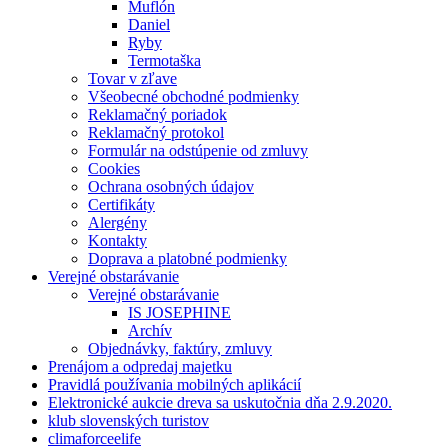
Muflón
Daniel
Ryby
Termotaška
Tovar v zľave
Všeobecné obchodné podmienky
Reklamačný poriadok
Reklamačný protokol
Formulár na odstúpenie od zmluvy
Cookies
Ochrana osobných údajov
Certifikáty
Alergény
Kontakty
Doprava a platobné podmienky
Verejné obstarávanie
Verejné obstarávanie
IS JOSEPHINE
Archív
Objednávky, faktúry, zmluvy
Prenájom a odpredaj majetku
Pravidlá používania mobilných aplikácií
Elektronické aukcie dreva sa uskutočnia dňa 2.9.2020.
klub slovenských turistov
climaforceelife