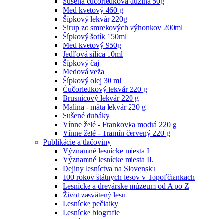
Sušená čučoriedková dužina 50g
Med kvetový 460 g
Šípkový lekvár 220g
Sirup zo smrekových výhonkov 200ml
Šípkový šotík 150ml
Med kvetový 950g
Jedľová silica 10ml
Šípkový čaj
Medová veža
Šípkový olej 30 ml
Čučoriedkový lekvár 220 g
Brusnicový lekvár 220 g
Malina - mäta lekvár 220 g
Sušené dubáky
Vínne želé - Frankovka modrá 220 g
Vínne želé - Tramín červený 220 g
Publikácie a tlačoviny
Významné lesnícke miesta I.
Významné lesnícke miesta II.
Dejiny lesníctva na Slovensku
100 rokov štátnych lesov v Topoľčiankach
Lesnícke a drevárske múzeum od A po Z
Život zasvätený lesu
Lesnícke pečiatky
Lesnícke biografie