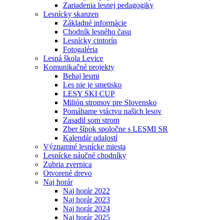
Zariadenia lesnej pedagogiky
Lesnícky skanzen
Základné informácie
Chodník lesného času
Lesnícky cintorín
Fotogaléria
Lesná škola Levice
Komunikačné projekty
Behaj lesmi
Les nie je smetisko
LESY SKI CUP
Milión stromov pre Slovensko
Pomáhame vtáctvu našich lesov
Zasadil som strom
Zber šípok spoločne s LESMI SR
Kalendár udalostí
Významné lesnícke miesta
Lesnícke náučné chodníky
Zubria zvernica
Otvorené drevo
Naj horár
Naj horár 2022
Naj horár 2023
Naj horár 2024
Naj horár 2025