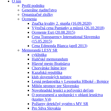
O nás
Profil podniku
Generálne riaditeľstvo
Organizačné zložky
Ocenenia
Značka kvality 2. stupňa (16.09.2020)
Výročná cena Pamiatky a múzeá (26.10.2018)
Ocenenie Esri (20.08.2015)
Cena Transparency International Slovensko
(15.05.2015)
Cena Edmonda Blanca (apríl 2013)
Memorandá LESY SR
cyklistika
Haličské memorandum
Hlavné mesto Bratislava
Chorvátske štátne lesy
Kazašská republika
klub slovenských turistov
Lesná pedagogika v Lesoparku Hlboké - Bojnice
Milión stromov pre Slovensko
Novohradskí lesníci a poľovníci deťom
O porozumení a spolupráci v oblasti lesníctva
(krajiny V4)
Požiarny detekčný systém s MV SR
Pro Silva Slovakia