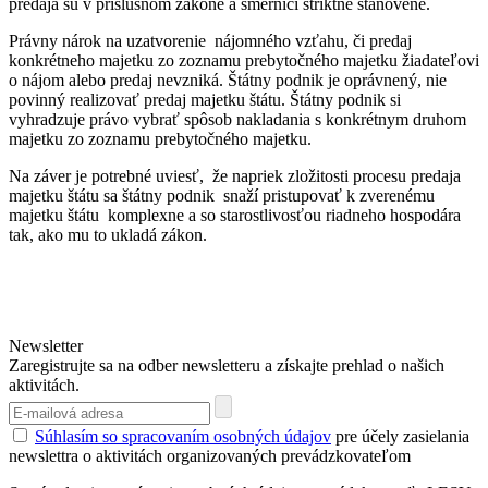
predaja sú v príslušnom zákone a smernici striktne stanovené.
Právny nárok na uzatvorenie nájomného vzťahu, či predaj
konkrétneho majetku zo zoznamu prebytočného majetku žiadateľovi
o nájom alebo predaj nevzniká. Štátny podnik je oprávnený, nie
povinný realizovať predaj majetku štátu. Štátny podnik si
vyhradzuje právo vybrať spôsob nakladania s konkrétnym druhom
majetku zo zoznamu prebytočného majetku.
Na záver je potrebné uviesť, že napriek zložitosti procesu predaja
majetku štátu sa štátny podnik snaží pristupovať k zverenému
majetku štátu komplexne a so starostlivosťou riadneho hospodára
tak, ako mu to ukladá zákon.
Newsletter
Zaregistrujte sa na odber newsletteru a získajte prehlad o našich
aktivitách.
Súhlasím so spracovaním osobných údajov
pre účely zasielania
newslettra o aktivitách organizovaných prevádzkovateľom