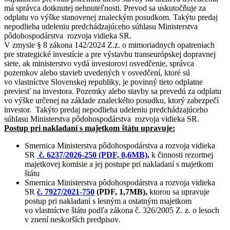
má správca dotknutej nehnuteľnosti. Prevod sa uskutočňuje za
odplatu vo výške stanovenej znaleckým posudkom. Takýto predaj
nepodlieha udeleniu predchádzajúceho súhlasu Ministerstva
pôdohospodárstva rozvoja vidieka SR.
V zmysle § 8 zákona 142/2024 Z.z. o mimoriadnych opatreniach
pre strategické investície a pre výstavbu transeurópskej dopravnej
siete, ak ministerstvo vydá investorovi osvedčenie, správca
pozemkov alebo stavieb uvedených v osvedčení, ktoré sú
vo vlastníctve Slovenskej republiky, je povinný tieto odplatne
previesť na investora. Pozemky alebo stavby sa prevedú za odplatu
vo výške určenej na základe znaleckého posudku, ktorý zabezpečí
investor. Takýto predaj nepodlieha udeleniu predchádzajúceho
súhlasu Ministerstva pôdohospodárstva rozvoja vidieka SR.
Postup pri nakladaní s majetkom štátu upravuje:
Smernica Ministerstva pôdohospodárstva a rozvoja vidieka
SR
č. 6237/2026-250 (PDF, 0,6MB)
,
k činnosti rezortnej
majetkovej komisie a jej postupe pri nakladaní s majetkom
štátu
Smernica Ministerstva pôdohospodárstva a rozvoja vidieka
SR
č. 7927/2021-750
(PDF, 1,7MB),
ktorou sa upravuje
postup pri nakladaní s lesným a ostatným majetkom
vo vlastníctve štátu podľa zákona č. 326/2005 Z. z. o lesoch
v znení neskorších predpisov.