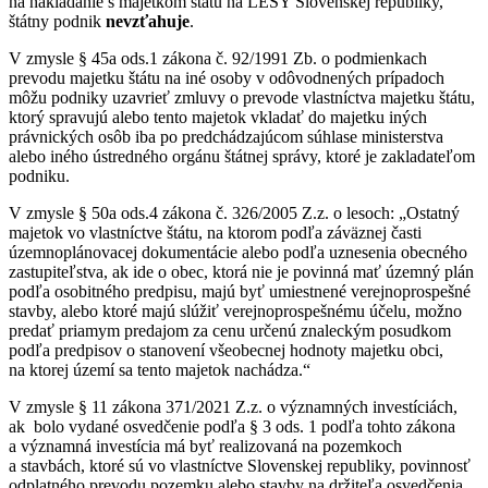
na nakladanie s majetkom štátu na LESY Slovenskej republiky,
štátny podnik
nevzťahuje
.
V zmysle § 45a ods.1 zákona č. 92/1991 Zb. o podmienkach
prevodu majetku štátu na iné osoby v odôvodnených prípadoch
môžu podniky uzavrieť zmluvy o prevode vlastníctva majetku štátu,
ktorý spravujú alebo tento majetok vkladať do majetku iných
právnických osôb iba po predchádzajúcom súhlase ministerstva
alebo iného ústredného orgánu štátnej správy, ktoré je zakladateľom
podniku.
V zmysle § 50a ods.4 zákona č. 326/2005 Z.z. o lesoch: „Ostatný
majetok vo vlastníctve štátu, na ktorom podľa záväznej časti
územnoplánovacej dokumentácie alebo podľa uznesenia obecného
zastupiteľstva, ak ide o obec, ktorá nie je povinná mať územný plán
podľa osobitného predpisu, majú byť umiestnené verejnoprospešné
stavby, alebo ktoré majú slúžiť verejnoprospešnému účelu, možno
predať priamym predajom za cenu určenú znaleckým posudkom
podľa predpisov o stanovení všeobecnej hodnoty majetku obci,
na ktorej území sa tento majetok nachádza.“
V zmysle § 11 zákona 371/2021 Z.z. o významných investíciách,
ak bolo vydané osvedčenie podľa § 3 ods. 1 podľa tohto zákona
a významná investícia má byť realizovaná na pozemkoch
a stavbách, ktoré sú vo vlastníctve Slovenskej republiky, povinnosť
odplatného prevodu pozemku alebo stavby na držiteľa osvedčenia