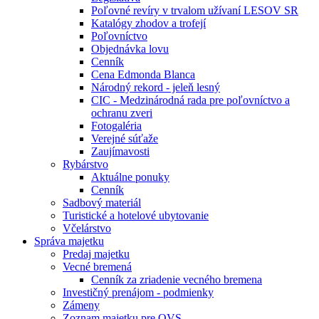
Poľovné revíry v trvalom užívaní LESOV SR
Katalógy zhodov a trofejí
Poľovníctvo
Objednávka lovu
Cenník
Cena Edmonda Blanca
Národný rekord - jeleň lesný
CIC - Medzinárodná rada pre poľovníctvo a
ochranu zveri
Fotogaléria
Verejné súťaže
Zaujímavosti
Rybárstvo
Aktuálne ponuky
Cenník
Sadbový materiál
Turistické a hotelové ubytovanie
Včelárstvo
Správa majetku
Predaj majetku
Vecné bremená
Cenník za zriadenie vecného bremena
Investičný prenájom - podmienky
Zámeny
Zoznam majetku pre OVS