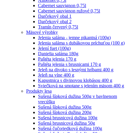
Alibernet 0,75l
Cabernet sauvignon 0,75l
Cabernet sauvignon ružové 0,75l
Darčekový obal 1
Darčekový obal 2
Tramín červený 0,75l
Mäsové výrobky
Jelenia saláma - jemne pikantná (100g)
Jelenia saláma s dubákovou príchuťou (100 g)
Jelení fuet (100g)
Danielia saláma 180g
Paštéta jelenia 170 g
Paštéta jelenia s brusnicami 170 g
Jeleň na divoko s lesnými hríbami 400 g
Jeleň na víne 400 g
Kapustnica s divinovou klobásou 400 g
Sviečková na smotane s jelením mäsom 400 g
Produkty lesa
Sušená šípková dužina 500g v bavlnenom
vrecúšku
Sušená šípková dužina 500g
Sušená šípková dužina 200g
Sušená brusnicová dužina 100g
Sušená brusnicová dužina 50g
Sušená čučoriedková dužina 100g