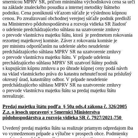
smernicou MPRV SR, pričom minimálna východisková cena sa určí
na základe znaleckého posudku a internej metodiky štátneho
podniku. Cena ponúknutá víťazom súťaže je výslednou kúpnou
cenou. Po zrealizovaní obchodnej verejnej súťaže podnik predloží
na Ministerstvo pôdohospodárstva a rozvoja vidieka SR žiadosť
o udelenie predchádzajúceho súhlasu na uzatvorenie zmluvy
o prevode vlastníctva majetku štátu, ktorá je predmetom rokovania
rezortnej majetkovej komisie. Záver z rokovania komisie je
pre ministra odporúčaním na udelenie alebo neudelenie
predchádzajúceho súhlasu MPRV SR na uzatvorenie zmluvy
o prevode vlastníctva majetku štátu. V prípade udelenia
prechádzajúceho súhlasu MPRV SR uzatvorí štátny podnik
s kupujúcim kúpnu zmluvu a po úhrade kúpnej ceny podá návrh
na vklad vlastníckeho práva do katastra nehnuteľností na príslušný
okresný úrad, katastrálny odbor. V prípade neudelenie
predchádzajúceho súhlasu MPRV SR na uzatvorenie zmluvy
o prevode vlastníctva majetku štátu sa predaj majetku štátu
nerealizuje.
Predaj majetku štátu podľa § 50a ods.4 zákona č. 326/2005
Z.z. o lesoch upravený v Smernici Ministerstva
pôdohospodárstva a rozvoja vidieka SR č. 7927/2021-750
Uvedený predaj majetku štátu sa realizuje priamym odpredajom iba
vo vymedzenom prípade a výlučne v prospech obce. Podmienky