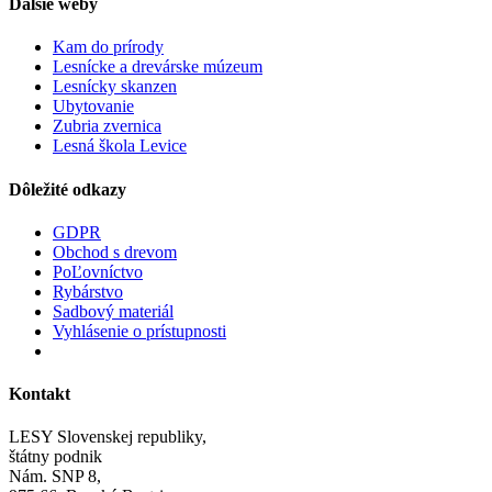
Ďalšie weby
Kam do prírody
Lesnícke a drevárske múzeum
Lesnícky skanzen
Ubytovanie
Zubria zvernica
Lesná škola Levice
Dôležité odkazy
GDPR
Obchod s drevom
PoĽovníctvo
Rybárstvo
Sadbový materiál
Vyhlásenie o prístupnosti
Kontakt
LESY Slovenskej republiky,
štátny podnik
Nám. SNP 8,