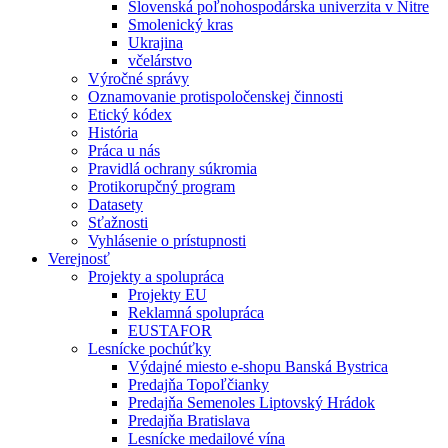
Slovenská poľnohospodárska univerzita v Nitre
Smolenický kras
Ukrajina
včelárstvo
Výročné správy
Oznamovanie protispoločenskej činnosti
Etický kódex
História
Práca u nás
Pravidlá ochrany súkromia
Protikorupčný program
Datasety
Sťažnosti
Vyhlásenie o prístupnosti
Verejnosť
Projekty a spolupráca
Projekty EU
Reklamná spolupráca
EUSTAFOR
Lesnícke pochúťky
Výdajné miesto e-shopu Banská Bystrica
Predajňa Topoľčianky
Predajňa Semenoles Liptovský Hrádok
Predajňa Bratislava
Lesnícke medailové vína