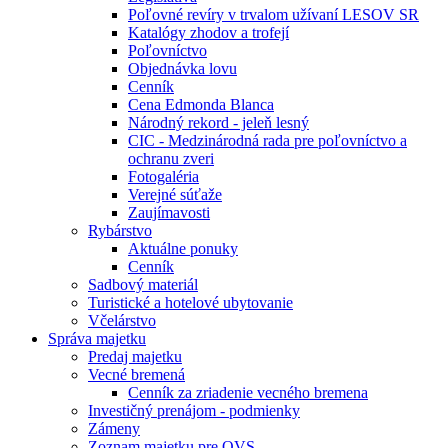
Poľovné revíry v trvalom užívaní LESOV SR
Katalógy zhodov a trofejí
Poľovníctvo
Objednávka lovu
Cenník
Cena Edmonda Blanca
Národný rekord - jeleň lesný
CIC - Medzinárodná rada pre poľovníctvo a
ochranu zveri
Fotogaléria
Verejné súťaže
Zaujímavosti
Rybárstvo
Aktuálne ponuky
Cenník
Sadbový materiál
Turistické a hotelové ubytovanie
Včelárstvo
Správa majetku
Predaj majetku
Vecné bremená
Cenník za zriadenie vecného bremena
Investičný prenájom - podmienky
Zámeny
Zoznam majetku pre OVS