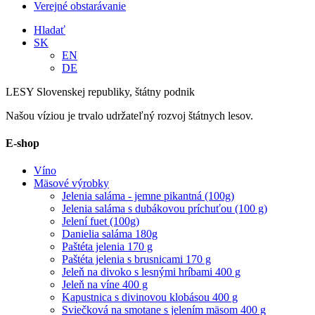
Verejné obstarávanie
Hladať
SK
EN
DE
LESY Slovenskej republiky, štátny podnik
Našou víziou je trvalo udržateľný rozvoj štátnych lesov.
E-shop
Víno
Mäsové výrobky
Jelenia saláma - jemne pikantná (100g)
Jelenia saláma s dubákovou príchuťou (100 g)
Jelení fuet (100g)
Danielia saláma 180g
Paštéta jelenia 170 g
Paštéta jelenia s brusnicami 170 g
Jeleň na divoko s lesnými hríbami 400 g
Jeleň na víne 400 g
Kapustnica s divinovou klobásou 400 g
Sviečková na smotane s jelením mäsom 400 g