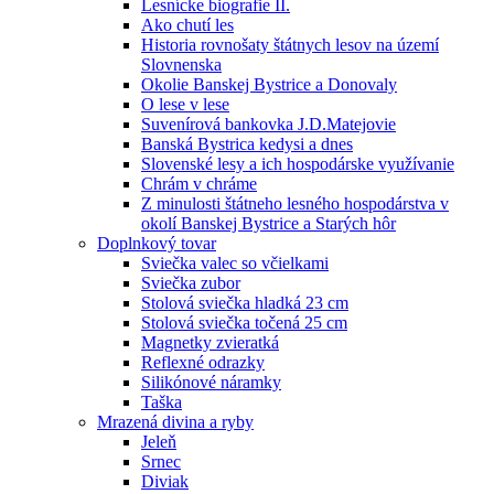
Lesnícke biografie II.
Ako chutí les
Historia rovnošaty štátnych lesov na území
Slovnenska
Okolie Banskej Bystrice a Donovaly
O lese v lese
Suvenírová bankovka J.D.Matejovie
Banská Bystrica kedysi a dnes
Slovenské lesy a ich hospodárske využívanie
Chrám v chráme
Z minulosti štátneho lesného hospodárstva v
okolí Banskej Bystrice a Starých hôr
Doplnkový tovar
Sviečka valec so včielkami
Sviečka zubor
Stolová sviečka hladká 23 cm
Stolová sviečka točená 25 cm
Magnetky zvieratká
Reflexné odrazky
Silikónové náramky
Taška
Mrazená divina a ryby
Jeleň
Srnec
Diviak