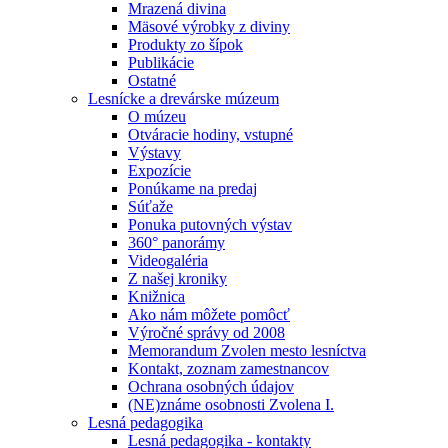
Mrazená divina
Mäsové výrobky z diviny
Produkty zo šípok
Publikácie
Ostatné
Lesnícke a drevárske múzeum
O múzeu
Otváracie hodiny, vstupné
Výstavy
Expozície
Ponúkame na predaj
Súťaže
Ponuka putovných výstav
360° panorámy
Videogaléria
Z našej kroniky
Knižnica
Ako nám môžete pomôcť
Výročné správy od 2008
Memorandum Zvolen mesto lesníctva
Kontakt, zoznam zamestnancov
Ochrana osobných údajov
(NE)známe osobnosti Zvolena I.
Lesná pedagogika
Lesná pedagogika - kontakty