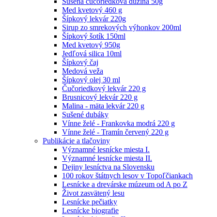
Sušená čučoriedková dužina 50g
Med kvetový 460 g
Šípkový lekvár 220g
Sirup zo smrekových výhonkov 200ml
Šípkový šotík 150ml
Med kvetový 950g
Jedľová silica 10ml
Šípkový čaj
Medová veža
Šípkový olej 30 ml
Čučoriedkový lekvár 220 g
Brusnicový lekvár 220 g
Malina - mäta lekvár 220 g
Sušené dubáky
Vínne želé - Frankovka modrá 220 g
Vínne želé - Tramín červený 220 g
Publikácie a tlačoviny
Významné lesnícke miesta I.
Významné lesnícke miesta II.
Dejiny lesníctva na Slovensku
100 rokov štátnych lesov v Topoľčiankach
Lesnícke a drevárske múzeum od A po Z
Život zasvätený lesu
Lesnícke pečiatky
Lesnícke biografie