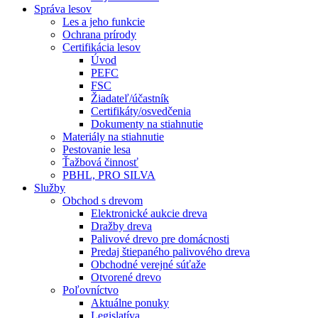
Správa lesov
Les a jeho funkcie
Ochrana prírody
Certifikácia lesov
Úvod
PEFC
FSC
Žiadateľ/účastník
Certifikáty/osvedčenia
Dokumenty na stiahnutie
Materiály na stiahnutie
Pestovanie lesa
Ťažbová činnosť
PBHL, PRO SILVA
Služby
Obchod s drevom
Elektronické aukcie dreva
Dražby dreva
Palivové drevo pre domácnosti
Predaj štiepaného palivového dreva
Obchodné verejné súťaže
Otvorené drevo
Poľovníctvo
Aktuálne ponuky
Legislatíva