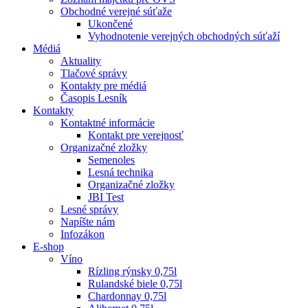
Obchodné verejné súťaže
Ukončené
Vyhodnotenie verejných obchodných súťaží
Médiá
Aktuality
Tlačové správy
Kontakty pre médiá
Časopis Lesník
Kontakty
Kontaktné informácie
Kontakt pre verejnosť
Organizačné zložky
Semenoles
Lesná technika
Organizačné zložky
JBI Test
Lesné správy
Napíšte nám
Infozákon
E-shop
Víno
Rízling rýnsky 0,75l
Rulandské biele 0,75l
Chardonnay 0,75l