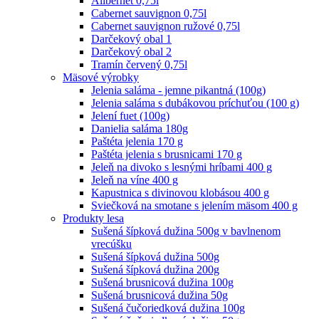
Alibernet 0,75l
Cabernet sauvignon 0,75l
Cabernet sauvignon ružové 0,75l
Darčekový obal 1
Darčekový obal 2
Tramín červený 0,75l
Mäsové výrobky
Jelenia saláma - jemne pikantná (100g)
Jelenia saláma s dubákovou príchuťou (100 g)
Jelení fuet (100g)
Danielia saláma 180g
Paštéta jelenia 170 g
Paštéta jelenia s brusnicami 170 g
Jeleň na divoko s lesnými hríbami 400 g
Jeleň na víne 400 g
Kapustnica s divinovou klobásou 400 g
Sviečková na smotane s jelením mäsom 400 g
Produkty lesa
Sušená šípková dužina 500g v bavlnenom
vrecúšku
Sušená šípková dužina 500g
Sušená šípková dužina 200g
Sušená brusnicová dužina 100g
Sušená brusnicová dužina 50g
Sušená čučoriedková dužina 100g