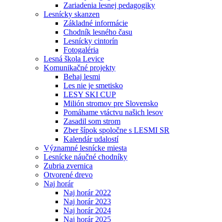
Zariadenia lesnej pedagogiky
Lesnícky skanzen
Základné informácie
Chodník lesného času
Lesnícky cintorín
Fotogaléria
Lesná škola Levice
Komunikačné projekty
Behaj lesmi
Les nie je smetisko
LESY SKI CUP
Milión stromov pre Slovensko
Pomáhame vtáctvu našich lesov
Zasadil som strom
Zber šípok spoločne s LESMI SR
Kalendár udalostí
Významné lesnícke miesta
Lesnícke náučné chodníky
Zubria zvernica
Otvorené drevo
Naj horár
Naj horár 2022
Naj horár 2023
Naj horár 2024
Naj horár 2025