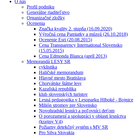
O nás
Profil podniku
Generálne riaditeľstvo
Organizačné zložky
Ocenenia
Značka kvality 2. stupňa (16.09.2020)
Výročná cena Pamiatky a múzeá (26.10.2018)
Ocenenie Esri (20.08.2015)
Cena Transparency International Slovensko
(15.05.2015)
Cena Edmonda Blanca (apríl 2013)
Memorandá LESY SR
cyklistika
Haličské memorandum
Hlavné mesto Bratislava
Chorvátske štátne lesy
Kazašská republika
klub slovenských turistov
Lesná pedagogika v Lesoparku Hlboké - Bojnice
Milión stromov pre Slovensko
Novohradskí lesníci a poľovníci deťom
O porozumení a spolupráci v oblasti lesníctva
(krajiny V4)
Požiarny detekčný systém s MV SR
Pro Silva Slovakia