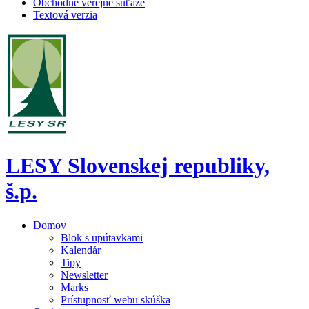
Obchodné verejné súťaže
Textová verzia
LESY Slovenskej republiky,
š.p.
Domov
Blok s upútavkami
Kalendár
Tipy
Newsletter
Marks
Prístupnosť webu skúška