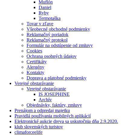
Muflón
Daniel
Ryby
Termotaška
Tovar v zľave
Všeobecné obchodné podmienky
Reklamačný poriadok
Reklamačný protokol
Formulár na odstúpenie od zmluvy
Cookies
Ochrana osobných údajov
Certifikáty
Alergény
Kontakty
Doprava a platobné podmienky
Verejné obstarávanie
Verejné obstarávanie
IS JOSEPHINE
Archív
Objednávky, faktúry, zmluvy
Prenájom a odpredaj majetku
Pravidlá používania mobilných aplikácií
Elektronické aukcie dreva sa uskutočnia dňa 2.9.2020.
klub slovenských turistov
climaforceelife