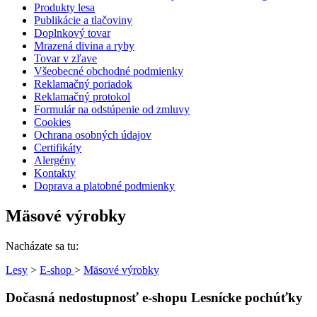
Produkty lesa
Publikácie a tlačoviny
Doplnkový tovar
Mrazená divina a ryby
Tovar v zľave
Všeobecné obchodné podmienky
Reklamačný poriadok
Reklamačný protokol
Formulár na odstúpenie od zmluvy
Cookies
Ochrana osobných údajov
Certifikáty
Alergény
Kontakty
Doprava a platobné podmienky
Mäsové výrobky
Nacházate sa tu:
Lesy
>
E-shop
>
Mäsové výrobky
Dočasná nedostupnosť e‑shopu Lesnícke pochúťky