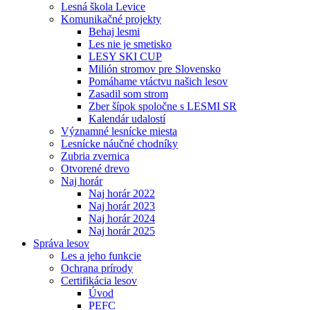
Lesná škola Levice
Komunikačné projekty
Behaj lesmi
Les nie je smetisko
LESY SKI CUP
Milión stromov pre Slovensko
Pomáhame vtáctvu našich lesov
Zasadil som strom
Zber šípok spoločne s LESMI SR
Kalendár udalostí
Významné lesnícke miesta
Lesnícke náučné chodníky
Zubria zvernica
Otvorené drevo
Naj horár
Naj horár 2022
Naj horár 2023
Naj horár 2024
Naj horár 2025
Správa lesov
Les a jeho funkcie
Ochrana prírody
Certifikácia lesov
Úvod
PEFC