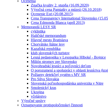
Ocenenia
Značka kvality 2. stupňa (16.09.2020)
Výročná cena Pamiatky a múzeá (26.10.2018)
Ocenenie Esri (20.08.2015)
Cena Transparency International Slovensko (15.0
Cena Edmonda Blanca (apríl 2013)
Memorandá LESY SR
cyklistika
Haličské memorandum
Hlavné mesto Bratislava
Chorvátske štátne lesy
Kazašská republika
klub slovenských turistov
Lesná pedagogika v Lesoparku Hlboké - Bojnice
Milión stromov pre Slovensko
Novohradskí lesníci a poľovníci deťom
O porozumení a spolupráci v oblasti lesníctva (kra
Požiarny detekčný systém s MV SR
Pro Silva Slovakia
Slovenská poľnohospodárska univerzita v Nitre
Smolenický kras
Ukrajina
včelárstvo
Výročné správy
Oznamovanie protispoločenskej činnosti