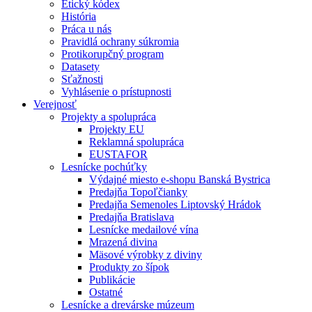
Etický kódex
História
Práca u nás
Pravidlá ochrany súkromia
Protikorupčný program
Datasety
Sťažnosti
Vyhlásenie o prístupnosti
Verejnosť
Projekty a spolupráca
Projekty EU
Reklamná spolupráca
EUSTAFOR
Lesnícke pochúťky
Výdajné miesto e-shopu Banská Bystrica
Predajňa Topoľčianky
Predajňa Semenoles Liptovský Hrádok
Predajňa Bratislava
Lesnícke medailové vína
Mrazená divina
Mäsové výrobky z diviny
Produkty zo šípok
Publikácie
Ostatné
Lesnícke a drevárske múzeum