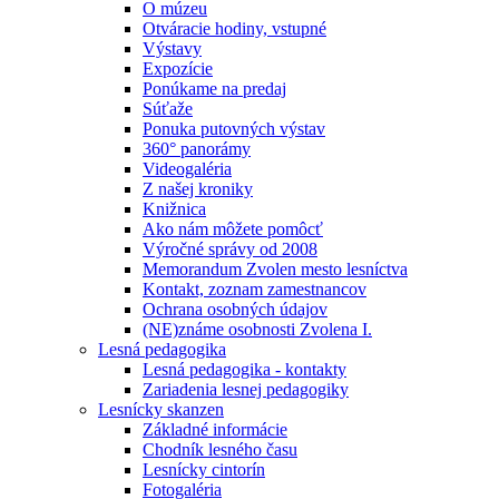
O múzeu
Otváracie hodiny, vstupné
Výstavy
Expozície
Ponúkame na predaj
Súťaže
Ponuka putovných výstav
360° panorámy
Videogaléria
Z našej kroniky
Knižnica
Ako nám môžete pomôcť
Výročné správy od 2008
Memorandum Zvolen mesto lesníctva
Kontakt, zoznam zamestnancov
Ochrana osobných údajov
(NE)známe osobnosti Zvolena I.
Lesná pedagogika
Lesná pedagogika - kontakty
Zariadenia lesnej pedagogiky
Lesnícky skanzen
Základné informácie
Chodník lesného času
Lesnícky cintorín
Fotogaléria