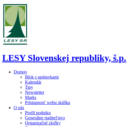
LESY Slovenskej republiky, š.p.
Domov
Blok s upútavkami
Kalendár
Tipy
Newsletter
Marks
Prístupnosť webu skúška
O nás
Profil podniku
Generálne riaditeľstvo
Organizačné zložky