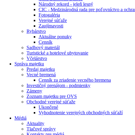
Národný rekord - jeleň lesný
CIC - Medzinárodná rada pre poľovníctvo a ochra
Fotogaléria
Verejné súťaže
Zaujímavosti
Rybárstvo
Aktuálne ponuky
Cenník
Sadbový materiál
Turistické a hotelové ubytovanie
Včelárstvo
Správa majetku
Predaj majetku
Vecné bremená
Cenník za zriadenie vecného bremena
Investičný prenájom - podmienky
Zámeny
Zoznam majetku pre OVS
Obchodné verejné súťaže
Ukončené
Vyhodnotenie verejných obchodných súťaží
Médiá
Aktuality
Tlačové správy
Kontakty pre médiá