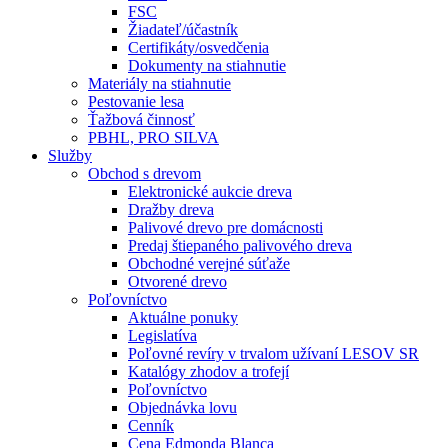
FSC
Žiadateľ/účastník
Certifikáty/osvedčenia
Dokumenty na stiahnutie
Materiály na stiahnutie
Pestovanie lesa
Ťažbová činnosť
PBHL, PRO SILVA
Služby
Obchod s drevom
Elektronické aukcie dreva
Dražby dreva
Palivové drevo pre domácnosti
Predaj štiepaného palivového dreva
Obchodné verejné súťaže
Otvorené drevo
Poľovníctvo
Aktuálne ponuky
Legislatíva
Poľovné revíry v trvalom užívaní LESOV SR
Katalógy zhodov a trofejí
Poľovníctvo
Objednávka lovu
Cenník
Cena Edmonda Blanca