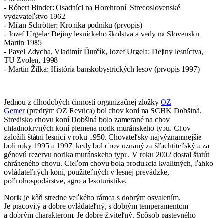
- Róbert Binder: Osadníci na Horehroní, Stredoslovenské
vydavateľstvo 1962
- Milan Schrötter: Kronika podniku (prvopis)
- Jozef Urgela: Dejiny lesníckeho školstva a vedy na Slovensku,
Martin 1985
- Pavel Zdycha, Vladimír Ďurčík, Jozef Urgela: Dejiny lesníctva,
TU Zvolen, 1998
- Martin Žilka: História banskobystrických lesov (prvopis 1997)
Jednou z dlhodobých činností organizačnej zložky
OZ
Gemer
(predtým OZ Revúca) bol chov koní na SCHK Dobšiná.
Stredisko chovu koní Dobšiná bolo zamerané na chov
chladnokrvných koní plemena norik muránskeho typu. Chov
založili štátni lesníci v roku 1950. Chovateľsky najvýznamnejšie
boli roky 1995 a 1997, kedy bol chov uznaný za šľachtiteľský a za
génovú rezervu norika muránskeho typu. V roku 2002 dostal štatút
chráneného chovu. Cieľom chovu bola produkcia kvalitných, ľahko
ovládateľných koní, použiteľných v lesnej prevádzke,
poľnohospodárstve, agro a lesoturistike.
Norik je kôň stredne veľkého rámca s dobrým osvalením.
Je pracovitý a dobre ovládateľný, s dobrým temperamentom
a dobrým charakterom. Je dobre živiteľný. Spôsob pastevného