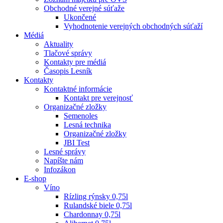
Obchodné verejné súťaže
Ukončené
Vyhodnotenie verejných obchodných súťaží
Médiá
Aktuality
Tlačové správy
Kontakty pre médiá
Časopis Lesník
Kontakty
Kontaktné informácie
Kontakt pre verejnosť
Organizačné zložky
Semenoles
Lesná technika
Organizačné zložky
JBI Test
Lesné správy
Napíšte nám
Infozákon
E-shop
Víno
Rízling rýnsky 0,75l
Rulandské biele 0,75l
Chardonnay 0,75l