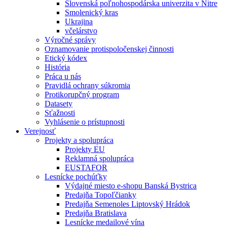
Slovenská poľnohospodárska univerzita v Nitre
Smolenický kras
Ukrajina
včelárstvo
Výročné správy
Oznamovanie protispoločenskej činnosti
Etický kódex
História
Práca u nás
Pravidlá ochrany súkromia
Protikorupčný program
Datasety
Sťažnosti
Vyhlásenie o prístupnosti
Verejnosť
Projekty a spolupráca
Projekty EU
Reklamná spolupráca
EUSTAFOR
Lesnícke pochúťky
Výdajné miesto e-shopu Banská Bystrica
Predajňa Topoľčianky
Predajňa Semenoles Liptovský Hrádok
Predajňa Bratislava
Lesnícke medailové vína