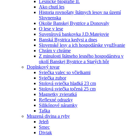
Lesnícke biografie II.
Ako chutí les
Historia rovnošaty štátnych lesov na území
Slovnenska
Okolie Banskej Bystrice a Donovaly
O lese v lese
Suvenírová bankovka J.D.Matejovie
Banská Bystrica kedysi a dnes
Slovenské lesy a ich hospodárske využívanie
Chrám v chráme
Z minulosti štátneho lesného hospodárstva v
okolí Banskej Bystrice a Starých hôr
Doplnkový tovar
Sviečka valec so včielkami
Sviečka zubor
Stolová sviečka hladká 23 cm
Stolová sviečka točená 25 cm
Magnetky zvieratká
Reflexné odrazky
Silikónové náramky
Taška
Mrazená divina a ryby
Jeleň
Srnec
Diviak