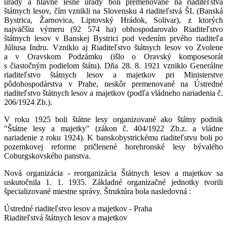
úrady a hlavné lesné úrady boli premenované na riaditeľstvá
štátnych lesov, čím vznikli na Slovensku 4 riaditeľstvá ŠL (Banská
Bystrica, Žarnovica, Liptovský Hrádok, Solivar), z ktorých
najväčšiu výmeru (92 574 ha) obhospodarovalo Riaditeľstvo
štátnych lesov v Banskej Bystrici pod vedením prvého riaditeľa
Júliusa Indru. Vzniklo aj Riaditeľstvo štátnych lesov vo Zvolene
a v Oravskom Podzámku (išlo o Oravský komposesorát
s čiastočným podielom štátu). Dňa 28. 8. 1921 vzniklo Generálne
riaditeľstvo štátnych lesov a majetkov pri Ministerstve
pôdohospodárstva v Prahe, neskôr premenované na Ústredné
riaditeľstvo štátnych lesov a majetkov (podľa vládneho nariadenia č.
206/1924 Zb.).
V roku 1925 boli štátne lesy organizované ako štátny podnik
"Štátne lesy a majetky" (zákon č. 404/1922 Zb.z. a vládne
nariadenie z roku 1924). K banskobystrickému riaditeľstvu boli po
pozemkovej reforme pričlenené horehronské lesy bývalého
Coburgskovského panstva.
Nová organizácia - reorganizácia Štátnych lesov a majetkov sa
uskutočnila 1. 1. 1935. Základné organizačné jednotky tvorili
špecializované miestne správy. Štruktúra bola nasledovná :
Ústredné riaditeľstvo lesov a majetkov - Praha
Riaditeľstvá štátnych lesov a majetkov