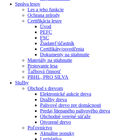
Správa lesov
Les a jeho funkcie
Ochrana prírody
Certifikácia lesov
Úvod
PEFC
FSC
Žiadateľ/účastník
Certifikáty/osvedčenia
Dokumenty na stiahnutie
Materiály na stiahnutie
Pestovanie lesa
Ťažbová činnosť
PBHL, PRO SILVA
Služby
Obchod s drevom
Elektronické aukcie dreva
Dražby dreva
Palivové drevo pre domácnosti
Predaj štiepaného palivového dreva
Obchodné verejné súťaže
Otvorené drevo
Poľovníctvo
Aktuálne ponuky
Legislatíva