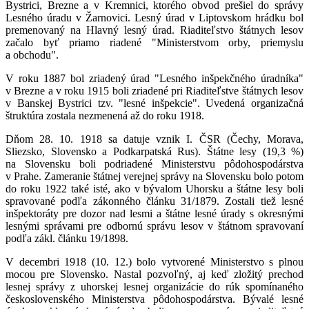
Bystrici, Brezne a v Kremnici, ktorého obvod prešiel do správy
Lesného úradu v Žarnovici. Lesný úrad v Liptovskom hrádku bol
premenovaný na Hlavný lesný úrad. Riaditeľstvo štátnych lesov
začalo byť priamo riadené "Ministerstvom orby, priemyslu
a obchodu".
V roku 1887 bol zriadený úrad "Lesného inšpekčného úradníka"
v Brezne a v roku 1915 boli zriadené pri Riaditeľstve štátnych lesov
v Banskej Bystrici tzv. "lesné inšpekcie". Uvedená organizačná
štruktúra zostala nezmenená až do roku 1918.
Dňom 28. 10. 1918 sa datuje vznik I. ČSR (Čechy, Morava,
Sliezsko, Slovensko a Podkarpatská Rus). Štátne lesy (19,3 %)
na Slovensku boli podriadené Ministerstvu pôdohospodárstva
v Prahe. Zameranie štátnej verejnej správy na Slovensku bolo potom
do roku 1922 také isté, ako v bývalom Uhorsku a štátne lesy boli
spravované podľa zákonného článku 31/1879. Zostali tiež lesné
inšpektoráty pre dozor nad lesmi a štátne lesné úrady s okresnými
lesnými správami pre odbornú správu lesov v štátnom spravovaní
podľa zákl. článku 19/1898.
V decembri 1918 (10. 12.) bolo vytvorené Ministerstvo s plnou
mocou pre Slovensko. Nastal pozvoľný, aj keď zložitý prechod
lesnej správy z uhorskej lesnej organizácie do rúk spomínaného
československého Ministerstva pôdohospodárstva. Bývalé lesné