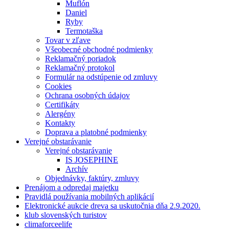
Muflón
Daniel
Ryby
Termotaška
Tovar v zľave
Všeobecné obchodné podmienky
Reklamačný poriadok
Reklamačný protokol
Formulár na odstúpenie od zmluvy
Cookies
Ochrana osobných údajov
Certifikáty
Alergény
Kontakty
Doprava a platobné podmienky
Verejné obstarávanie
Verejné obstarávanie
IS JOSEPHINE
Archív
Objednávky, faktúry, zmluvy
Prenájom a odpredaj majetku
Pravidlá používania mobilných aplikácií
Elektronické aukcie dreva sa uskutočnia dňa 2.9.2020.
klub slovenských turistov
climaforceelife