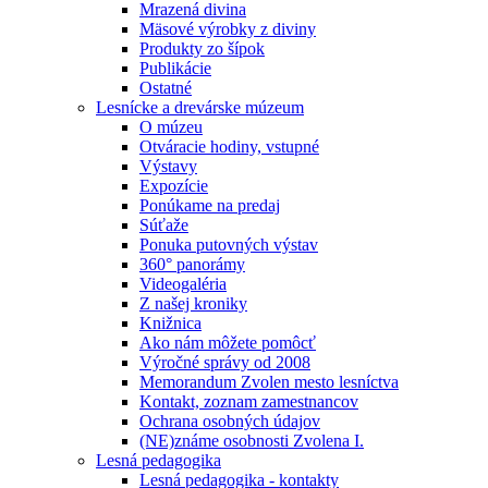
Mrazená divina
Mäsové výrobky z diviny
Produkty zo šípok
Publikácie
Ostatné
Lesnícke a drevárske múzeum
O múzeu
Otváracie hodiny, vstupné
Výstavy
Expozície
Ponúkame na predaj
Súťaže
Ponuka putovných výstav
360° panorámy
Videogaléria
Z našej kroniky
Knižnica
Ako nám môžete pomôcť
Výročné správy od 2008
Memorandum Zvolen mesto lesníctva
Kontakt, zoznam zamestnancov
Ochrana osobných údajov
(NE)známe osobnosti Zvolena I.
Lesná pedagogika
Lesná pedagogika - kontakty