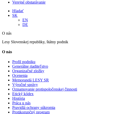
Verejné obstarávanie
Hladať
SK
EN
DE
O nás
Lesy Slovenskej republiky, štátny podnik
O nás
Profil podniku
Generálne riaditeľstvo
Organizačné zložky
Ocenenia
Memorandá LESY SR
Výročné správy
Oznamovanie protispoločenskej činnosti
Etický kódex
História
Práca u nás
Pravidlá ochrany súkromia
Protikorupčný program