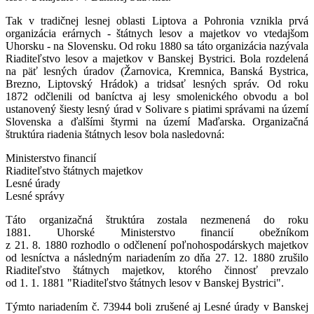
Tak v tradičnej lesnej oblasti Liptova a Pohronia vznikla prvá
organizácia erárnych - štátnych lesov a majetkov vo vtedajšom
Uhorsku - na Slovensku. Od roku 1880 sa táto organizácia nazývala
Riaditeľstvo lesov a majetkov v Banskej Bystrici. Bola rozdelená
na päť lesných úradov (Žarnovica, Kremnica, Banská Bystrica,
Brezno, Liptovský Hrádok) a tridsať lesných správ. Od roku
1872 odčlenili od baníctva aj lesy smolenického obvodu a bol
ustanovený šiesty lesný úrad v Solivare s piatimi správami na území
Slovenska a ďalšími štyrmi na území Maďarska. Organizačná
štruktúra riadenia štátnych lesov bola nasledovná:
Ministerstvo financií
Riaditeľstvo štátnych majetkov
Lesné úrady
Lesné správy
Táto organizačná štruktúra zostala nezmenená do roku
1881. Uhorské Ministerstvo financií obežníkom
z 21. 8. 1880 rozhodlo o odčlenení poľnohospodárskych majetkov
od lesníctva a následným nariadením zo dňa 27. 12. 1880 zrušilo
Riaditeľstvo štátnych majetkov, ktorého činnosť prevzalo
od 1. 1. 1881 "Riaditeľstvo štátnych lesov v Banskej Bystrici".
Týmto nariadením č. 73944 boli zrušené aj Lesné úrady v Banskej