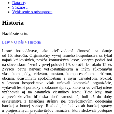
Datasety
Sťažnosti
Vyhlásenie o prístupnosti
História
Nacházate sa tu:
Lesy
>
O nás
>
História
Lesné hospodárstvo, ako cieľavedomá činnosť, sa datuje
od 16. storočia. Organizačný vývoj lesného hospodárstva sa týkal
najmä kráľovských, neskôr komorských lesov, ktorých podiel bol
na slovenskom území v prvej polovici 19. storočia len okolo 15 %.
Zvyšok patril najviac veľkostatkárskym a iným súkromným
vlastníkom pôdy, cirkvám, mestám, komposesorátom, urbárom,
obciam, účastinným spoločnostiam a iným užívateľom. Pokrok
v lesnom hospodárstve však určovali komorské organizácie,
vydávali lesné poriadky a zákonné úpravy, ktoré sa vo veľkej miere
vzťahovali aj na ostatných vlastníkov lesov. Tieto lesy, inak
z prevádzkového hľadiska dosť samostatné, boli až do doby
osvietenstva z finančnej stránky iba prevádzkovým oddelením
banskej a hutnej správy. Rozhodujúci bol vzťah banskej správy
a progresívnych predstaviteľov lesníctva, ktorí sledovali postupné