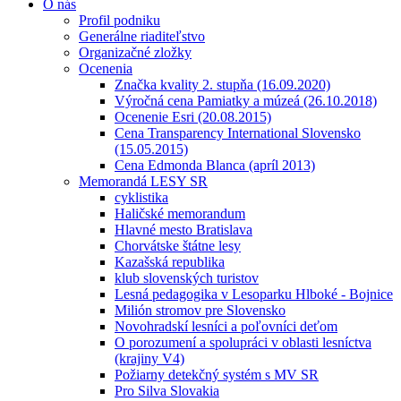
O nás
Profil podniku
Generálne riaditeľstvo
Organizačné zložky
Ocenenia
Značka kvality 2. stupňa (16.09.2020)
Výročná cena Pamiatky a múzeá (26.10.2018)
Ocenenie Esri (20.08.2015)
Cena Transparency International Slovensko
(15.05.2015)
Cena Edmonda Blanca (apríl 2013)
Memorandá LESY SR
cyklistika
Haličské memorandum
Hlavné mesto Bratislava
Chorvátske štátne lesy
Kazašská republika
klub slovenských turistov
Lesná pedagogika v Lesoparku Hlboké - Bojnice
Milión stromov pre Slovensko
Novohradskí lesníci a poľovníci deťom
O porozumení a spolupráci v oblasti lesníctva
(krajiny V4)
Požiarny detekčný systém s MV SR
Pro Silva Slovakia