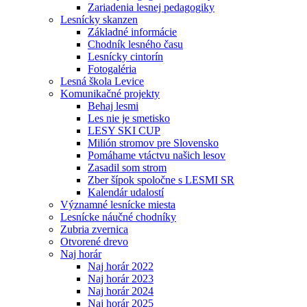
Zariadenia lesnej pedagogiky
Lesnícky skanzen
Základné informácie
Chodník lesného času
Lesnícky cintorín
Fotogaléria
Lesná škola Levice
Komunikačné projekty
Behaj lesmi
Les nie je smetisko
LESY SKI CUP
Milión stromov pre Slovensko
Pomáhame vtáctvu našich lesov
Zasadil som strom
Zber šípok spoločne s LESMI SR
Kalendár udalostí
Významné lesnícke miesta
Lesnícke náučné chodníky
Zubria zvernica
Otvorené drevo
Naj horár
Naj horár 2022
Naj horár 2023
Naj horár 2024
Naj horár 2025