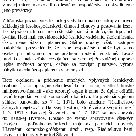
v malej miere investovali do lesného hospodárstva na skvalitnenie
jeho prevádzky.
Z hľadiska požiadaviek lesníckej vedy bola málo uspokojivá úroveň
základných lesohospodárskych činností obnovy a pestovania lesov.
Lesné práce mali na starosti ešte stále banskí úradníci, čím trpela ich
kvalita. Hoci mali encyklopedické lesnícke vzdelanie, školení lesníci
často nenachádzali uplatnenie. Štátne orgány však postupne
nadobúdali presvedčenie, že lesné hospodárstvo môže byť samo
osebe pri odbornom a racionálnom riadení rentabilné. Lesná
produkcia mala vďaka rozvíjajúcej sa verejnej železničnej doprave
lepšie možnosti odbytu. Začalo sa rozvíjať piliarstvo, výroba
nábytku a celulózo-papierenský priemysel.
Tieto okolnosti a pričinenie mnohých vplyvných lesníckych
osobností, ako aj krajinského lesníckeho spolku, viedlo Uhorské
ministerstvo financií - ako rezortný orgán k tomu, že úplne odlúčili
lesné hospodárstvo od komorského baníctva. Po predchádzajúcom
súhlase panovníka zo 7. 1. 1871, bolo zriadené "Riaditeľstvo
štátnych majetkov" v Banskej Bystrici, ktoré začalo svoju činnosť
1. 3. 1871 v Banskej Štiavnici a od 1. 7. 1871 sa presťahovalo
do Banskej Bystrice. Dostalo do vienka spravovanie všetkých
lesných a poľnohospodárskych majetkov patriacich dovtedy
Hlavnému komorsko-grófskemu úradu, resp. Riaditeľstvu baní,
lesov a majetkov v Banskej Štiavnici.