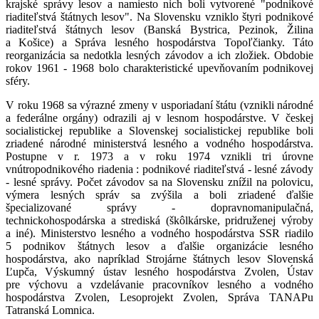
krajské správy lesov a namiesto nich boli vytvorené "podnikové
riaditeľstvá štátnych lesov". Na Slovensku vzniklo štyri podnikové
riaditeľstvá štátnych lesov (Banská Bystrica, Pezinok, Žilina
a Košice) a Správa lesného hospodárstva Topoľčianky. Táto
reorganizácia sa nedotkla lesných závodov a ich zložiek. Obdobie
rokov 1961 - 1968 bolo charakteristické upevňovaním podnikovej
sféry.
V roku 1968 sa výrazné zmeny v usporiadaní štátu (vznikli národné
a federálne orgány) odrazili aj v lesnom hospodárstve. V českej
socialistickej republike a Slovenskej socialistickej republike boli
zriadené národné ministerstvá lesného a vodného hospodárstva.
Postupne v r. 1973 a v roku 1974 vznikli tri úrovne
vnútropodnikového riadenia : podnikové riaditeľstvá - lesné závody
- lesné správy. Počet závodov sa na Slovensku znížil na polovicu,
výmera lesných správ sa zvýšila a boli zriadené ďalšie
špecializované správy - dopravnomanipulačná,
technickohospodárska a strediská (škôlkárske, pridruženej výroby
a iné). Ministerstvo lesného a vodného hospodárstva SSR riadilo
5 podnikov štátnych lesov a ďalšie organizácie lesného
hospodárstva, ako napríklad Strojárne štátnych lesov Slovenská
Ľupča, Výskumný ústav lesného hospodárstva Zvolen, Ústav
pre výchovu a vzdelávanie pracovníkov lesného a vodného
hospodárstva Zvolen, Lesoprojekt Zvolen, Správa TANAPu
Tatranská Lomnica.