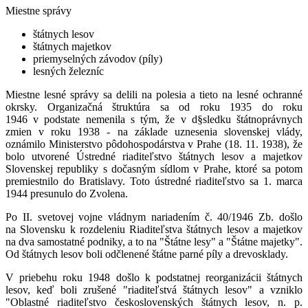
Miestne správy
štátnych lesov
štátnych majetkov
priemyselných závodov (píly)
lesných železníc
Miestne lesné správy sa delili na polesia a tieto na lesné ochranné
okrsky. Organizačná štruktúra sa od roku 1935 do roku
1946 v podstate nemenila s tým, že v d§sledku štátnoprávnych
zmien v roku 1938 - na základe uznesenia slovenskej vlády,
oznámilo Ministerstvo pôdohospodárstva v Prahe (18. 11. 1938), že
bolo utvorené Ústredné riaditeľstvo štátnych lesov a majetkov
Slovenskej republiky s dočasným sídlom v Prahe, ktoré sa potom
premiestnilo do Bratislavy. Toto ústredné riaditeľstvo sa 1. marca
1944 presunulo do Zvolena.
Po II. svetovej vojne vládnym nariadením č. 40/1946 Zb. došlo
na Slovensku k rozdeleniu Riaditeľstva štátnych lesov a majetkov
na dva samostatné podniky, a to na "Štátne lesy" a "Štátne majetky".
Od štátnych lesov boli odčlenené štátne parné píly a drevosklady.
V priebehu roku 1948 došlo k podstatnej reorganizácii štátnych
lesov, keď boli zrušené "riaditeľstvá štátnych lesov" a vzniklo
"Oblastné riaditeľstvo československých štátnych lesov, n. p.