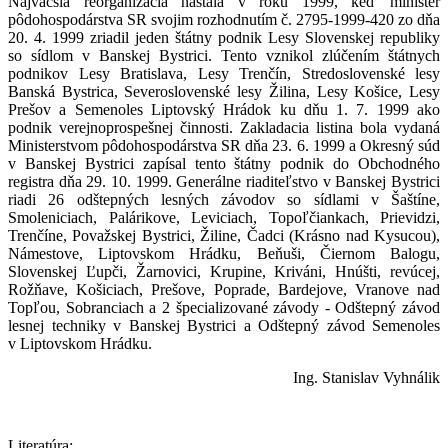
Najväčšia reorganizácia nastala v roku 1999, keď minister
pôdohospodárstva SR svojim rozhodnutím č. 2795-1999-420 zo dňa
20. 4. 1999 zriadil jeden štátny podnik Lesy Slovenskej republiky
so sídlom v Banskej Bystrici. Tento vznikol zlúčením štátnych
podnikov Lesy Bratislava, Lesy Trenčín, Stredoslovenské lesy
Banská Bystrica, Severoslovenské lesy Žilina, Lesy Košice, Lesy
Prešov a Semenoles Liptovský Hrádok ku dňu 1. 7. 1999 ako
podnik verejnoprospešnej činnosti. Zakladacia listina bola vydaná
Ministerstvom pôdohospodárstva SR dňa 23. 6. 1999 a Okresný súd
v Banskej Bystrici zapísal tento štátny podnik do Obchodného
registra dňa 29. 10. 1999. Generálne riaditeľstvo v Banskej Bystrici
riadi 26 odštepných lesných závodov so sídlami v Šaštíne,
Smoleniciach, Palárikove, Leviciach, Topoľčiankach, Prievidzi,
Trenčíne, Považskej Bystrici, Žiline, Čadci (Krásno nad Kysucou),
Námestove, Liptovskom Hrádku, Beňuši, Čiernom Balogu,
Slovenskej Ľupči, Žarnovici, Krupine, Kriváni, Hnúšti, revúcej,
Rožňave, Košiciach, Prešove, Poprade, Bardejove, Vranove nad
Topľou, Sobranciach a 2 špecializované závody - Odštepný závod
lesnej techniky v Banskej Bystrici a Odštepný závod Semenoles
v Liptovskom Hrádku.
Ing. Stanislav Vyhnálik
Literatúra: