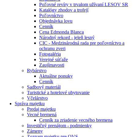
Poľovné revíry v trvalom užívaní LESOV SR
Katalógy zhodov a trofejí
Poľovníctvo
Objednávka lovu
Cenník
Cena Edmonda Blanca
Národný rekord - jeleň lesný
CIC - Medzinárodná rada pre poľovníctvo a
ochranu zveri
Fotogaléria
Verejné súťaže
Zaujímavosti
Rybárstvo
Aktuálne ponuky
Cenník
Sadbový materiál
Turistické a hotelové ubytovanie
Včelárstvo
Správa majetku
Predaj majetku
Vecné bremená
Cenník za zriadenie vecného bremena
Investičný prenájom - podmienky
Zámeny
Zoznam majetku pre OVS