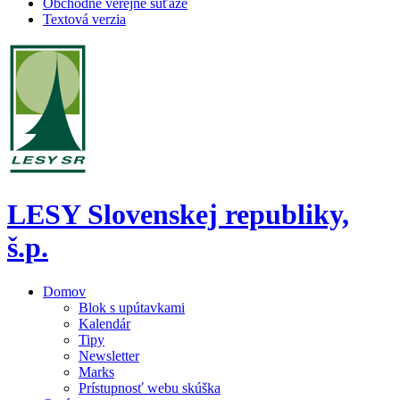
Obchodné verejné súťaže
Textová verzia
LESY Slovenskej republiky,
š.p.
Domov
Blok s upútavkami
Kalendár
Tipy
Newsletter
Marks
Prístupnosť webu skúška