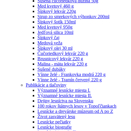
Sušená čučoriedková dužina 50g
Med kvetový 460 g
Šípkový lekvár 220g
Sirup zo smrekových výhonkov 200ml
Šípkový šotík 150ml
Med kvetový 950g
Jedľová silica 10ml
Šípkový čaj
Medová veža
Šípkový olej 30 ml
Čučoriedkový lekvár 220 g
Brusnicový lekvár 220 g
Malina - mäta lekvár 220 g
Sušené dubáky
Vínne želé - Frankovka modrá 220 g
Vínne želé - Tramín červený 220 g
Publikácie a tlačoviny
Významné lesnícke miesta I.
Významné lesnícke miesta II.
Dejiny lesníctva na Slovensku
100 rokov štátnych lesov v Topoľčiankach
Lesnícke a drevárske múzeum od A po Z
Život zasvätený lesu
Lesnícke pečiatky
Lesnícke biografie