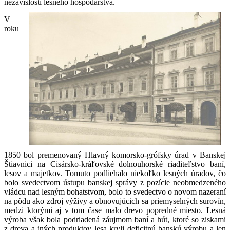
nezávislosti lesného hospodárstva.
V
roku
1850 bol premenovaný Hlavný komorsko-grófsky úrad v Banskej
Štiavnici na Cisársko-kráľovské dolnouhorské riaditeľstvo baní,
lesov a majetkov. Tomuto podliehalo niekoľko lesných úradov, čo
bolo svedectvom ústupu banskej správy z pozície neobmedzeného
vládcu nad lesným bohatstvom, bolo to svedectvo o novom nazeraní
na pôdu ako zdroj výživy a obnovujúcich sa priemyselných surovín,
medzi ktorými aj v tom čase malo drevo popredné miesto. Lesná
výroba však bola podriadená záujmom baní a hút, ktoré so ziskami
z dreva a iných produktov lesa kryli deficitnú banskú výrobu a len