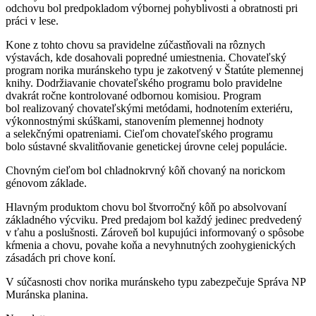
odchovu bol predpokladom výbornej pohyblivosti a obratnosti pri
práci v lese.
Kone z tohto chovu sa pravidelne zúčastňovali na rôznych
výstavách, kde dosahovali popredné umiestnenia. Chovateľský
program norika muránskeho typu je zakotvený v Štatúte plemennej
knihy. Dodržiavanie chovateľského programu bolo pravidelne
dvakrát ročne kontrolované odbornou komisiou. Program
bol realizovaný chovateľskými metódami, hodnotením exteriéru,
výkonnostnými skúškami, stanovením plemennej hodnoty
a selekčnými opatreniami. Cieľom chovateľského programu
bolo sústavné skvalitňovanie genetickej úrovne celej populácie.
Chovným cieľom bol chladnokrvný kôň chovaný na norickom
génovom základe.
Hlavným produktom chovu bol štvorročný kôň po absolvovaní
základného výcviku. Pred predajom bol každý jedinec predvedený
v ťahu a poslušnosti. Zároveň bol kupujúci informovaný o spôsobe
kŕmenia a chovu, povahe koňa a nevyhnutných zoohygienických
zásadách pri chove koní.
V súčasnosti chov norika muránskeho typu zabezpečuje Správa NP
Muránska planina.