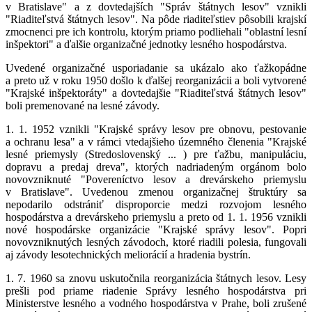
v Bratislave" a z dovtedajších "Správ štátnych lesov" vznikli
"Riaditeľstvá štátnych lesov". Na pôde riaditeľstiev pôsobili krajskí
zmocnenci pre ich kontrolu, ktorým priamo podliehali "oblastní lesní
inšpektori" a ďalšie organizačné jednotky lesného hospodárstva.
Uvedené organizačné usporiadanie sa ukázalo ako ťažkopádne
a preto už v roku 1950 došlo k ďalšej reorganizácii a boli vytvorené
"Krajské inšpektoráty" a dovtedajšie "Riaditeľstvá štátnych lesov"
boli premenované na lesné závody.
1. 1. 1952 vznikli "Krajské správy lesov pre obnovu, pestovanie
a ochranu lesa" a v rámci vtedajšieho územného členenia "Krajské
lesné priemysly (Stredoslovenský ... ) pre ťažbu, manipuláciu,
dopravu a predaj dreva", ktorých nadriadeným orgánom bolo
novovzniknuté "Povereníctvo lesov a drevárskeho priemyslu
v Bratislave". Uvedenou zmenou organizačnej štruktúry sa
nepodarilo odstrániť disproporcie medzi rozvojom lesného
hospodárstva a drevárskeho priemyslu a preto od 1. 1. 1956 vznikli
nové hospodárske organizácie "Krajské správy lesov". Popri
novovzniknutých lesných závodoch, ktoré riadili polesia, fungovali
aj závody lesotechnických meliorácií a hradenia bystrín.
1. 7. 1960 sa znovu uskutočnila reorganizácia štátnych lesov. Lesy
prešli pod priame riadenie Správy lesného hospodárstva pri
Ministerstve lesného a vodného hospodárstva v Prahe, boli zrušené