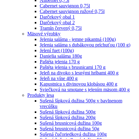
Alibernet 0,75l
Cabernet sauvignon 0,75l
Cabernet sauvignon ružové 0,75l
Darčekový obal 1
Darčekový obal 2
Tramín červený 0,75l
Mäsové výrobky
Jelenia saláma - jemne pikantná (100g)
Jelenia saláma s dubákovou príchuťou (100 g)
Jelení fuet (100g)
Danielia saláma 180g
Paštéta jelenia 170 g
Paštéta jelenia s brusnicami 170 g
Jeleň na divoko s lesnými hríbami 400 g
Jeleň na víne 400 g
Kapustnica s divinovou klobásou 400 g
Sviečková na smotane s jelením mäsom 400 g
Produkty lesa
Sušená šípková dužina 500g v bavlnenom
vrecúšku
Sušená šípková dužina 500g
Sušená šípková dužina 200g
Sušená brusnicová dužina 100g
Sušená brusnicová dužina 50g
Sušená čučoriedková dužina 100g