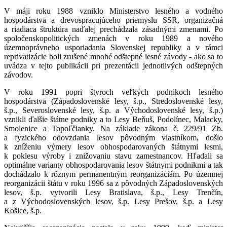
V máji roku 1988 vzniklo Ministerstvo lesného a vodného
hospodárstva a drevospracujúceho priemyslu SSR, organizačná
a riadiaca štruktúra naďalej prechádzala zásadnými zmenami. Po
spoločenskopolitických zmenách v roku 1989 a nového
územnoprávneho usporiadania Slovenskej republiky a v rámci
reprivatizácie boli zrušené mnohé odštepné lesné závody - ako sa to
uvádza v tejto publikácii pri prezentácii jednotlivých odštepných
závodov.
V roku 1991 popri štyroch veľkých podnikoch lesného
hospodárstva (Západoslovenské lesy, š.p., Stredoslovenské lesy,
š.p., Severoslovenské lesy, š.p. a Východoslovenské lesy, š.p.)
vznikli ďalšie štátne podniky a to Lesy Beňuš, Podolínec, Malacky,
Smolenice a Topoľčianky. Na základe zákona č. 229/91 Zb.
a fyzického odovzdania lesov pôvodným vlastníkom, došlo
k zníženiu výmery lesov obhospodarovaných štátnymi lesmi,
k poklesu výroby i znižovaniu stavu zamestnancov. Hľadali sa
optimálne varianty obhospodarovania lesov štátnymi podnikmi a tak
dochádzalo k rôznym permanentným reorganizáciám. Po územnej
reorganizácii štátu v roku 1996 sa z pôvodných Západoslovenských
lesov, š.p. vytvorili Lesy Bratislava, š.p., Lesy Trenčín,
a z Východoslovenských lesov, š.p. Lesy Prešov, š.p. a Lesy
Košice, š.p.