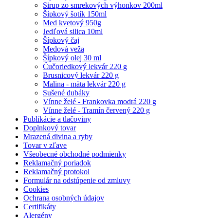
Sirup zo smrekových výhonkov 200ml
Šípkový šotík 150ml
Med kvetový 950g
Jedľová silica 10ml
Šípkový čaj
Medová veža
Šípkový olej 30 ml
Čučoriedkový lekvár 220 g
Brusnicový lekvár 220 g
Malina - mäta lekvár 220 g
Sušené dubáky
Vínne želé - Frankovka modrá 220 g
Vínne želé - Tramín červený 220 g
Publikácie a tlačoviny
Doplnkový tovar
Mrazená divina a ryby
Tovar v zľave
Všeobecné obchodné podmienky
Reklamačný poriadok
Reklamačný protokol
Formulár na odstúpenie od zmluvy
Cookies
Ochrana osobných údajov
Certifikáty
Alergény