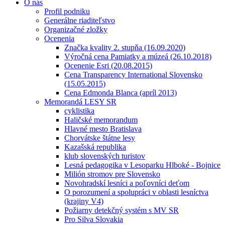
O nás
Profil podniku
Generálne riaditeľstvo
Organizačné zložky
Ocenenia
Značka kvality 2. stupňa (16.09.2020)
Výročná cena Pamiatky a múzeá (26.10.2018)
Ocenenie Esri (20.08.2015)
Cena Transparency International Slovensko
(15.05.2015)
Cena Edmonda Blanca (apríl 2013)
Memorandá LESY SR
cyklistika
Haličské memorandum
Hlavné mesto Bratislava
Chorvátske štátne lesy
Kazašská republika
klub slovenských turistov
Lesná pedagogika v Lesoparku Hlboké - Bojnice
Milión stromov pre Slovensko
Novohradskí lesníci a poľovníci deťom
O porozumení a spolupráci v oblasti lesníctva
(krajiny V4)
Požiarny detekčný systém s MV SR
Pro Silva Slovakia