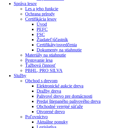
Správa lesov
Les a jeho funkcie
Ochrana prírody
Certifikácia lesov
Úvod
PEFC
FSC
Žiadateľ/účastník
Certifikáty/osvedčenia
Dokumenty na stiahnutie
Materiály na stiahnutie
Pestovanie lesa
Ťažbová činnosť
PBHL, PRO SILVA
Služby
Obchod s drevom
Elektronické aukcie dreva
Dražby dreva
Palivové drevo pre domácnosti
Predaj štiepaného palivového dreva
Obchodné verejné súťaže
Otvorené drevo
Poľovníctvo
Aktuálne ponuky
Legislatíva