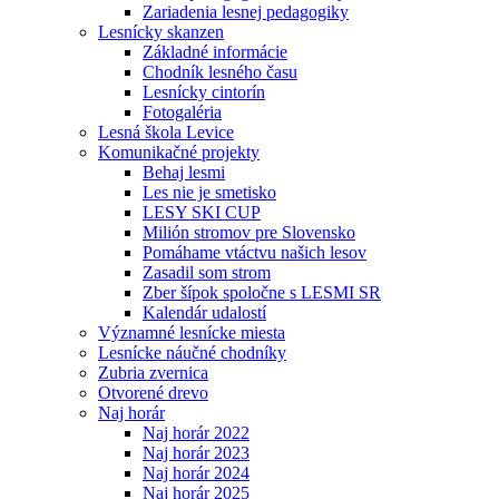
Zariadenia lesnej pedagogiky
Lesnícky skanzen
Základné informácie
Chodník lesného času
Lesnícky cintorín
Fotogaléria
Lesná škola Levice
Komunikačné projekty
Behaj lesmi
Les nie je smetisko
LESY SKI CUP
Milión stromov pre Slovensko
Pomáhame vtáctvu našich lesov
Zasadil som strom
Zber šípok spoločne s LESMI SR
Kalendár udalostí
Významné lesnícke miesta
Lesnícke náučné chodníky
Zubria zvernica
Otvorené drevo
Naj horár
Naj horár 2022
Naj horár 2023
Naj horár 2024
Naj horár 2025