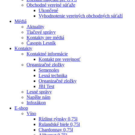
Obchodné verejné súťaže
Ukončené
Vyhodnotenie verejných obchodných súťaží
Médiá
Aktuality
Tlačové správy
Kontakty pre médiá
Časopis Lesník
Kontakty
Kontaktné informácie
Kontakt pre verejnosť
Organizačné zložky
Semenoles
Lesná technika
Organizačné zložky
JBI Test
Lesné správy
Napíšte nám
Infozákon
E-shop
Víno
Rízling rýnsky 0,75l
Rulandské biele 0,75l
Chardonnay 0,75l