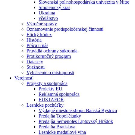
Slovenská poľnohospodárska univerzita v Nitre
Smolenický kras
Ukrajina
včelárstvo
Výročné správy
Oznamovanie protispoločenskej činnosti
Etický kódex
História
Práca u nás
Pravidlá ochrany súkromia
Protikorupčný program
Datasety
Sťažnosti
Vyhlásenie o prístupnosti
Verejnosť
Projekty a spolupráca
Projekty EU
Reklamná spolupráca
EUSTAFOR
Lesnícke pochúťky
Výdajné miesto e-shopu Banská Bystrica
Predajňa Topoľčianky
Predajňa Semenoles Liptovský Hrádok
Predajňa Bratislava
Lesnícke medailové vína