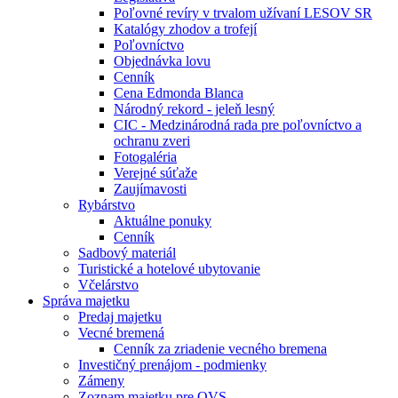
Poľovné revíry v trvalom užívaní LESOV SR
Katalógy zhodov a trofejí
Poľovníctvo
Objednávka lovu
Cenník
Cena Edmonda Blanca
Národný rekord - jeleň lesný
CIC - Medzinárodná rada pre poľovníctvo a
ochranu zveri
Fotogaléria
Verejné súťaže
Zaujímavosti
Rybárstvo
Aktuálne ponuky
Cenník
Sadbový materiál
Turistické a hotelové ubytovanie
Včelárstvo
Správa majetku
Predaj majetku
Vecné bremená
Cenník za zriadenie vecného bremena
Investičný prenájom - podmienky
Zámeny
Zoznam majetku pre OVS