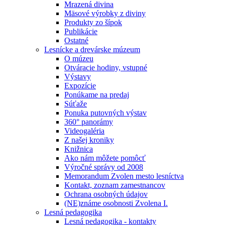
Mrazená divina
Mäsové výrobky z diviny
Produkty zo šípok
Publikácie
Ostatné
Lesnícke a drevárske múzeum
O múzeu
Otváracie hodiny, vstupné
Výstavy
Expozície
Ponúkame na predaj
Súťaže
Ponuka putovných výstav
360° panorámy
Videogaléria
Z našej kroniky
Knižnica
Ako nám môžete pomôcť
Výročné správy od 2008
Memorandum Zvolen mesto lesníctva
Kontakt, zoznam zamestnancov
Ochrana osobných údajov
(NE)známe osobnosti Zvolena I.
Lesná pedagogika
Lesná pedagogika - kontakty