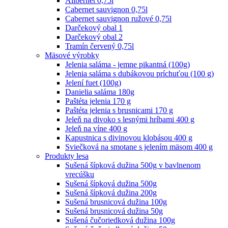
Alibernet 0,75l
Cabernet sauvignon 0,75l
Cabernet sauvignon ružové 0,75l
Darčekový obal 1
Darčekový obal 2
Tramín červený 0,75l
Mäsové výrobky
Jelenia saláma - jemne pikantná (100g)
Jelenia saláma s dubákovou príchuťou (100 g)
Jelení fuet (100g)
Danielia saláma 180g
Paštéta jelenia 170 g
Paštéta jelenia s brusnicami 170 g
Jeleň na divoko s lesnými hríbami 400 g
Jeleň na víne 400 g
Kapustnica s divinovou klobásou 400 g
Sviečková na smotane s jelením mäsom 400 g
Produkty lesa
Sušená šípková dužina 500g v bavlnenom
vrecúšku
Sušená šípková dužina 500g
Sušená šípková dužina 200g
Sušená brusnicová dužina 100g
Sušená brusnicová dužina 50g
Sušená čučoriedková dužina 100g