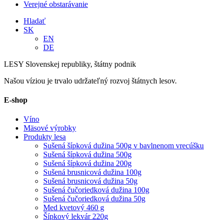
Verejné obstarávanie
Hladať
SK
EN
DE
LESY Slovenskej republiky, štátny podnik
Našou víziou je trvalo udržateľný rozvoj štátnych lesov.
E-shop
Víno
Mäsové výrobky
Produkty lesa
Sušená šípková dužina 500g v bavlnenom vrecúšku
Sušená šípková dužina 500g
Sušená šípková dužina 200g
Sušená brusnicová dužina 100g
Sušená brusnicová dužina 50g
Sušená čučoriedková dužina 100g
Sušená čučoriedková dužina 50g
Med kvetový 460 g
Šípkový lekvár 220g