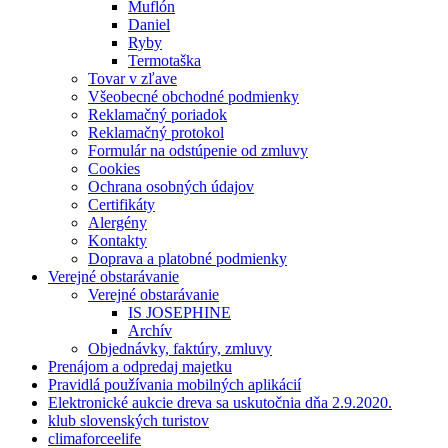
Muflón
Daniel
Ryby
Termotaška
Tovar v zľave
Všeobecné obchodné podmienky
Reklamačný poriadok
Reklamačný protokol
Formulár na odstúpenie od zmluvy
Cookies
Ochrana osobných údajov
Certifikáty
Alergény
Kontakty
Doprava a platobné podmienky
Verejné obstarávanie
Verejné obstarávanie
IS JOSEPHINE
Archív
Objednávky, faktúry, zmluvy
Prenájom a odpredaj majetku
Pravidlá používania mobilných aplikácií
Elektronické aukcie dreva sa uskutočnia dňa 2.9.2020.
klub slovenských turistov
climaforceelife