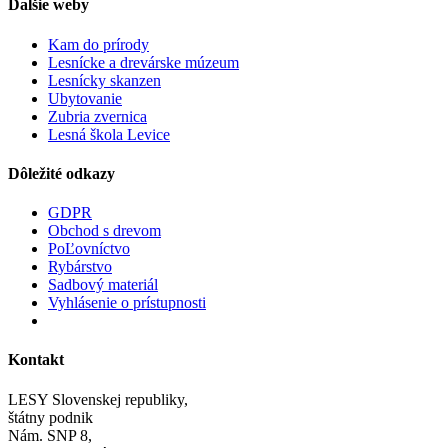
Ďalšie weby
Kam do prírody
Lesnícke a drevárske múzeum
Lesnícky skanzen
Ubytovanie
Zubria zvernica
Lesná škola Levice
Dôležité odkazy
GDPR
Obchod s drevom
PoĽovníctvo
Rybárstvo
Sadbový materiál
Vyhlásenie o prístupnosti
Kontakt
LESY Slovenskej republiky,
štátny podnik
Nám. SNP 8,