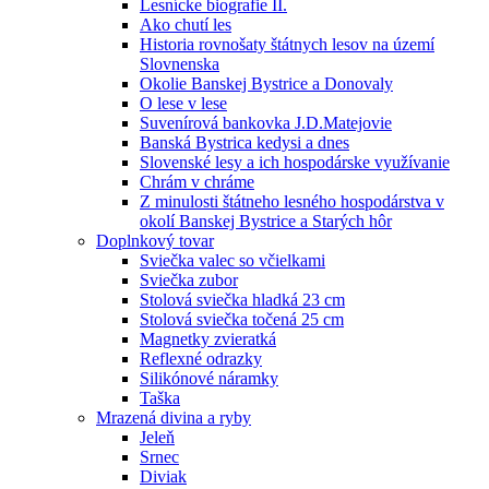
Lesnícke biografie II.
Ako chutí les
Historia rovnošaty štátnych lesov na území
Slovnenska
Okolie Banskej Bystrice a Donovaly
O lese v lese
Suvenírová bankovka J.D.Matejovie
Banská Bystrica kedysi a dnes
Slovenské lesy a ich hospodárske využívanie
Chrám v chráme
Z minulosti štátneho lesného hospodárstva v
okolí Banskej Bystrice a Starých hôr
Doplnkový tovar
Sviečka valec so včielkami
Sviečka zubor
Stolová sviečka hladká 23 cm
Stolová sviečka točená 25 cm
Magnetky zvieratká
Reflexné odrazky
Silikónové náramky
Taška
Mrazená divina a ryby
Jeleň
Srnec
Diviak