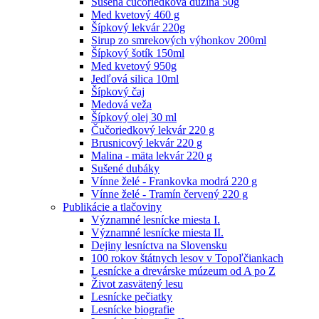
Sušená čučoriedková dužina 50g
Med kvetový 460 g
Šípkový lekvár 220g
Sirup zo smrekových výhonkov 200ml
Šípkový šotík 150ml
Med kvetový 950g
Jedľová silica 10ml
Šípkový čaj
Medová veža
Šípkový olej 30 ml
Čučoriedkový lekvár 220 g
Brusnicový lekvár 220 g
Malina - mäta lekvár 220 g
Sušené dubáky
Vínne želé - Frankovka modrá 220 g
Vínne želé - Tramín červený 220 g
Publikácie a tlačoviny
Významné lesnícke miesta I.
Významné lesnícke miesta II.
Dejiny lesníctva na Slovensku
100 rokov štátnych lesov v Topoľčiankach
Lesnícke a drevárske múzeum od A po Z
Život zasvätený lesu
Lesnícke pečiatky
Lesnícke biografie