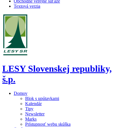
Obchodné verejné súťaže
Textová verzia
LESY Slovenskej republiky,
š.p.
Domov
Blok s upútavkami
Kalendár
Tipy
Newsletter
Marks
Prístupnosť webu skúška