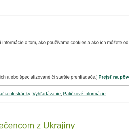
si informácie o tom, ako používame cookies a ako ich môžete o
ich alebo špecializované či staršie prehliadače.]
Prejsť na pôv
ačiatok stránky
;
Vyhľadávanie
;
Pätičkové informácie
.
ečencom z Ukrajiny