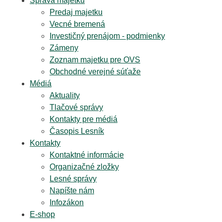
Správa majetku
Predaj majetku
Vecné bremená
Investičný prenájom - podmienky
Zámeny
Zoznam majetku pre OVS
Obchodné verejné súťaže
Médiá
Aktuality
Tlačové správy
Kontakty pre médiá
Časopis Lesník
Kontakty
Kontaktné informácie
Organizačné zložky
Lesné správy
Napíšte nám
Infozákon
E-shop