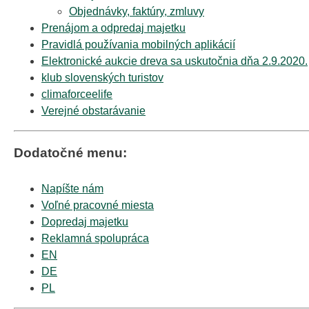
Objednávky, faktúry, zmluvy
Prenájom a odpredaj majetku
Pravidlá používania mobilných aplikácií
Elektronické aukcie dreva sa uskutočnia dňa 2.9.2020.
klub slovenských turistov
climaforceelife
Verejné obstarávanie
Dodatočné menu:
Napíšte nám
Voľné pracovné miesta
Dopredaj majetku
Reklamná spolupráca
EN
DE
PL