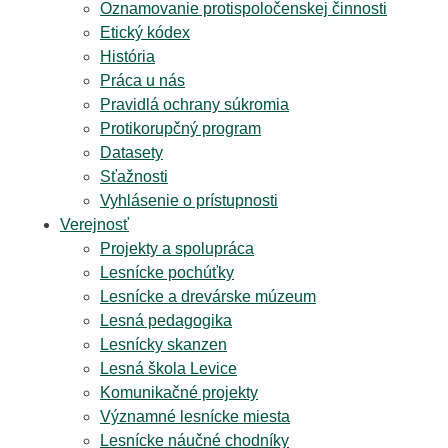
Oznamovanie protispoločenskej činnosti
Etický kódex
História
Práca u nás
Pravidlá ochrany súkromia
Protikorupčný program
Datasety
Sťažnosti
Vyhlásenie o prístupnosti
Verejnosť
Projekty a spolupráca
Lesnícke pochúťky
Lesnícke a drevárske múzeum
Lesná pedagogika
Lesnícky skanzen
Lesná škola Levice
Komunikačné projekty
Významné lesnícke miesta
Lesnícke náučné chodníky