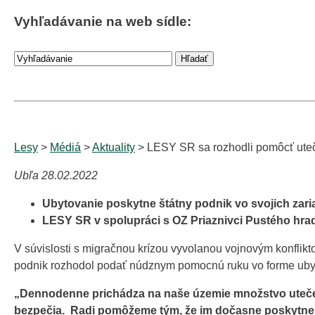
Vyhľadávanie na web sídle:
Lesy
>
Médiá
>
Aktuality
> LESY SR sa rozhodli pomôcť ute
Ubľa 28.02.2022
Ubytovanie poskytne štátny podnik vo svojich zar
LESY SR v spolupráci s OZ Priaznivci Pustého hrad
V súvislosti s migračnou krízou vyvolanou vojnovým konflik
podnik rozhodol podať núdznym pomocnú ruku vo forme uby
„Dennodenne prichádza na naše územie množstvo utečenc
bezpečia. Radi pomôžeme tým, že im dočasne poskytneme p