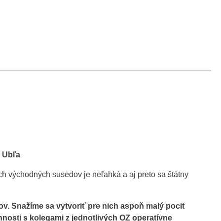
i Ubľa
ch východných susedov je neľahká a aj preto sa štátny
. Snažíme sa vytvoriť pre nich aspoň malý pocit
nnosti s kolegami z jednotlivých OZ operatívne