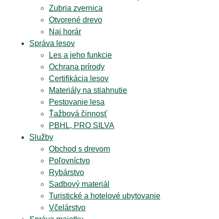
Zubria zvernica
Otvorené drevo
Naj horár
Správa lesov
Les a jeho funkcie
Ochrana prírody
Certifikácia lesov
Materiály na stiahnutie
Pestovanie lesa
Ťažbová činnosť
PBHL, PRO SILVA
Služby
Obchod s drevom
Poľovníctvo
Rybárstvo
Sadbový materiál
Turistické a hotelové ubytovanie
Včelárstvo