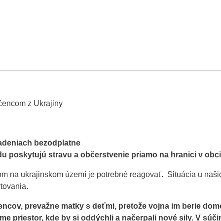
čencom z Ukrajiny
iadeniach bezodplatne
u poskytujú stravu a občerstvenie priamo na hranici v obc
tom na ukrajinskom území je potrebné reagovať. Situácia u naši
tovania.
ov, prevažne matky s deťmi, pretože vojna im berie domov
riestor, kde by si oddýchli a načerpali nové sily. V súči