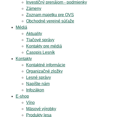
Investičný prenájom - podmienky
Zámeny
Zoznam majetku pre OVS
Obchodné verejné súťaže
Médiá
Aktuality
Tlačové správy
Kontakty pre médiá
Časopis Lesník
Kontakty
Kontaktné informácie
Organizačné zložky
Lesné správy
Napíšte nám
Infozákon
E-shop
Víno
Mäsové výrobky
Produkty lesa