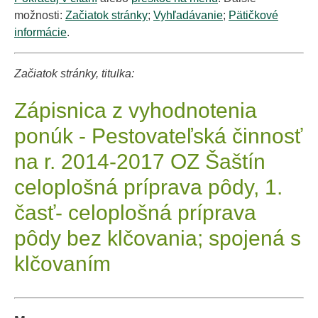
možnosti:
Začiatok stránky
;
Vyhľadávanie
;
Pätičkové
informácie
.
Začiatok stránky, titulka:
Zápisnica z vyhodnotenia
ponúk - Pestovateľská činnosť
na r. 2014-2017 OZ Šaštín
celoplošná príprava pôdy, 1.
časť- celoplošná príprava
pôdy bez klčovania; spojená s
klčovaním