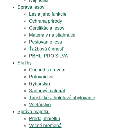
Naj horár
Správa lesov
Les a jeho funkcie
Ochrana prírody
Certifikácia lesov
Materiály na stiahnutie
Pestovanie lesa
Ťažbová činnosť
PBHL, PRO SILVA
Služby
Obchod s drevom
Poľovníctvo
Rybárstvo
Sadbový materiál
Turistické a hotelové ubytovanie
Včelárstvo
Správa majetku
Predaj majetku
Vecné bremená