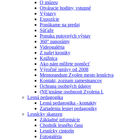
O múzeu
Otváracie hodiny, vstupné
Výstavy
Expozície
Ponúkame na predaj
Súťaže
Ponuka putovných výstav
360° panorámy
Videogaléria
Z našej kroniky
Knižnica
Ako nám môžete pomôcť
Výročné správy od 2008
Memorandum Zvolen mesto lesníctva
Kontakt, zoznam zamestnancov
Ochrana osobných údajov
(NE)známe osobnosti Zvolena I.
Lesná pedagogika
Lesná pedagogika - kontakty
Zariadenia lesnej pedagogiky
Lesnícky skanzen
Základné informácie
Chodník lesného času
Lesnícky cintorín
Fotogaléria