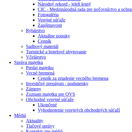
Národný rekord - jeleň lesný
CIC - Medzinárodná rada pre poľovníctvo a ochra
Fotogaléria
Verejné súťaže
Zaujímavosti
Rybárstvo
Aktuálne ponuky
Cenník
Sadbový materiál
Turistické a hotelové ubytovanie
Včelárstvo
Správa majetku
Predaj majetku
Vecné bremená
Cenník za zriadenie vecného bremena
Investičný prenájom - podmienky
Zámeny
Zoznam majetku pre OVS
Obchodné verejné súťaže
Ukončené
Vyhodnotenie verejných obchodných súťaží
Médiá
Aktuality
Tlačové správy
Kontakty pre médiá