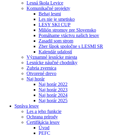
Lesná škola Levice
Komunikačné projekty
Behaj lesmi
Les nie je smetisko
LESY SKI CUP
Milión stromov pre Slovensko
Pomáhame vtáctvu našich lesov
Zasadil som strom
Zber šípok spoločne s LESMI SR
Kalendár udalostí
Významné lesnícke miesta
Lesnícke náučné chodníky
Zubria zvernica
Otvorené drevo
Naj horár
Naj horár 2022
Naj horár 2023
Naj horár 2024
Naj horár 2025
Správa lesov
Les a jeho funkcie
Ochrana prírody
Certifikácia lesov
Úvod
PEFC