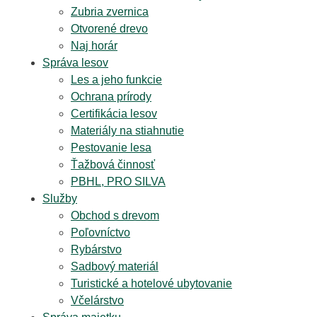
Zubria zvernica
Otvorené drevo
Naj horár
Správa lesov
Les a jeho funkcie
Ochrana prírody
Certifikácia lesov
Materiály na stiahnutie
Pestovanie lesa
Ťažbová činnosť
PBHL, PRO SILVA
Služby
Obchod s drevom
Poľovníctvo
Rybárstvo
Sadbový materiál
Turistické a hotelové ubytovanie
Včelárstvo