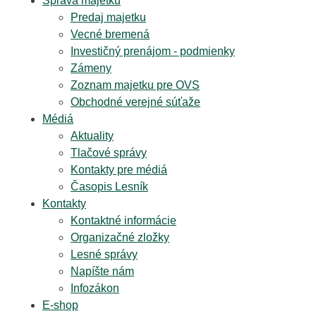
Správa majetku
Predaj majetku
Vecné bremená
Investičný prenájom - podmienky
Zámeny
Zoznam majetku pre OVS
Obchodné verejné súťaže
Médiá
Aktuality
Tlačové správy
Kontakty pre médiá
Časopis Lesník
Kontakty
Kontaktné informácie
Organizačné zložky
Lesné správy
Napíšte nám
Infozákon
E-shop