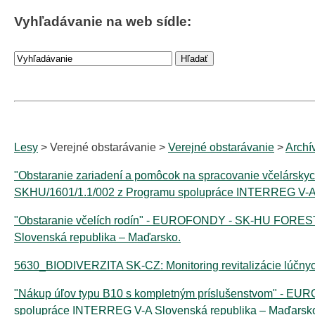
Vyhľadávanie na web sídle:
Lesy
> Verejné obstarávanie >
Verejné obstarávanie
>
Archí
"Obstaranie zariadení a pomôcok na spracovanie včelárs
SKHU/1601/1.1/002 z Programu spolupráce INTERREG V-A 
"Obstaranie včelích rodín" - EUROFONDY - SK-HU FOREST
Slovenská republika – Maďarsko.
5630_BIODIVERZITA SK-CZ: Monitoring revitalizácie lúčnyc
"Nákup úľov typu B10 s kompletným príslušenstvom" - E
spolupráce INTERREG V-A Slovenská republika – Maďarsk