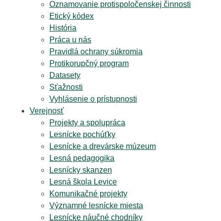
Oznamovanie protispoločenskej činnosti
Etický kódex
História
Práca u nás
Pravidlá ochrany súkromia
Protikorupčný program
Datasety
Sťažnosti
Vyhlásenie o prístupnosti
Verejnosť
Projekty a spolupráca
Lesnícke pochúťky
Lesnícke a drevárske múzeum
Lesná pedagogika
Lesnícky skanzen
Lesná škola Levice
Komunikačné projekty
Významné lesnícke miesta
Lesnícke náučné chodníky