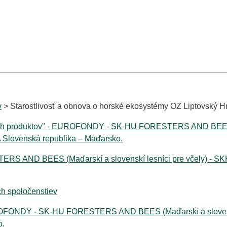
v
> Starostlivosť a obnova o horské ekosystémy OZ Liptovský H
kych produktov" - EUROFONDY - SK-HU FORESTERS AND BEES (Ma
Slovenská republika – Maďarsko.
ERS AND BEES (Maďarskí a slovenskí lesníci pre včely) - S
h spoločenstiev
UROFONDY - SK-HU FORESTERS AND BEES (Maďarskí a slovenskí
o.