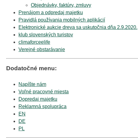
Objednávky, faktúry, zmluvy
Prenájom a odpredaj majetku
Pravidlá používania mobilných aplikácií
Elektronické aukcie dreva sa uskutočnia dňa 2.9.2020.
klub slovenských turistov
climaforceelife
Verejné obstarávanie
Dodatočné menu:
Napíšte nám
Voľné pracovné miesta
Dopredaj majetku
Reklamná spolupráca
EN
DE
PL