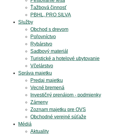
Pestovanie lesa
Ťažbová činnosť
PBHL, PRO SILVA
Služby
Obchod s drevom
Poľovníctvo
Rybárstvo
Sadbový materiál
Turistické a hotelové ubytovanie
Včelárstvo
Správa majetku
Predaj majetku
Vecné bremená
Investičný prenájom - podmienky
Zámeny
Zoznam majetku pre OVS
Obchodné verejné súťaže
Médiá
Aktuality