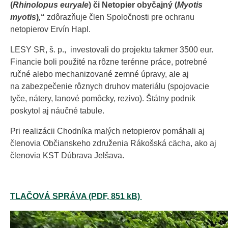
(
Rhinolopus euryale
) či Netopier obyčajný (
Myotis
myotis
)
,
“
zdôrazňuje člen Spoločnosti pre ochranu
netopierov Ervín Hapl.
LESY SR, š. p., investovali do projektu takmer 3500 eur.
Financie boli použité na rôzne terénne práce, potrebné
ručné alebo mechanizované zemné úpravy, ale aj
na zabezpečenie rôznych druhov materiálu (spojovacie
tyče, nátery, lanové pomôcky, rezivo). Štátny podnik
poskytol aj náučné tabule.
Pri realizácii Chodníka malých netopierov pomáhali aj
členovia Občianskeho združenia Rákošská cächa, ako aj
členovia KST Dúbrava Jelšava.
TLAČOVÁ SPRÁVA (PDF, 851 kB)