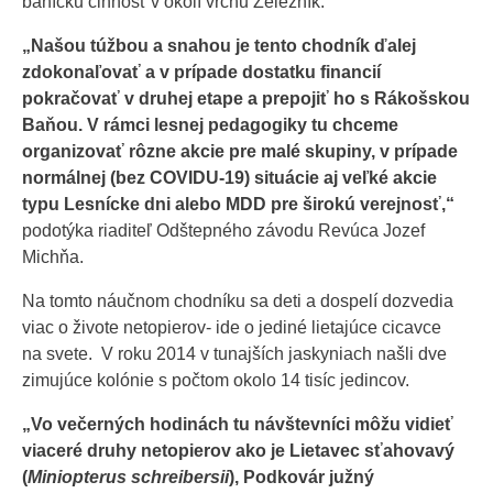
banícku činnosť v okolí vrchu Železník.
„Našou túžbou a snahou je tento chodník ďalej
zdokonaľovať a v prípade dostatku financií
pokračovať v druhej etape a prepojiť ho s Rákošskou
Baňou.
V rámci lesnej pedagogiky tu chceme
organizovať rôzne akcie pre malé skupiny, v prípade
normálnej (bez COVIDU-19) situácie aj veľké akcie
typu Lesnícke dni alebo MDD pre širokú verejnosť,“
podotýka riaditeľ Odštepného závodu Revúca Jozef
Michňa.
Na tomto náučnom chodníku sa deti a dospelí dozvedia
viac o živote netopierov- ide o jediné lietajúce cicavce
na svete. V roku 2014 v tunajších jaskyniach našli dve
zimujúce kolónie s počtom okolo 14 tisíc jedincov.
„Vo večerných hodinách tu návštevníci môžu vidieť
viaceré druhy netopierov ako je Lietavec sťahovavý
(
Miniopterus schreibersii
), Podkovár južný