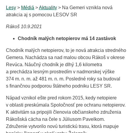
Lesy
>
Médiá
>
Aktuality
> Na Gemeri vznikla nová
atrakcia aj s pomocou LESOV SR
Rákoš 10.9.2021
Chodník malých netopierov má 14 zastávok
Chodník malých netopierov, to je nová atrakcia stredného
Gemera. Nachádza sa nad malou obcou Rákoš v okrese
Revúca. Náučný chodník je dlhý 1,6 kilometra
a prechádza lesným prostredím v nadmorskej výške
374 m. n. m. až 481 m. n. m. Posledné roky sa budoval
s finančnou podporou štátneho podniku LESY SR.
Nápad vznikol ešte pred rokom 2015, kedy netopiere
v oblasti preskúmala Spoločnosť pre ochranu netopierov.
K aktivitám sa pripojili členovia občianskeho združenia
Rákošská cächa na čele s Júliusom Pavelkom.
Združenie vytvorilo novú turistickú trasu, ktorá mapuje