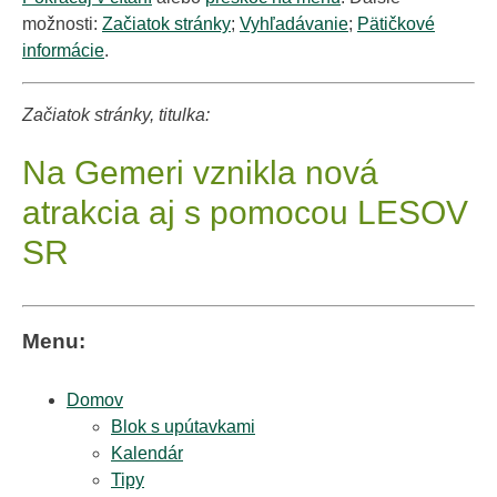
možnosti:
Začiatok stránky
;
Vyhľadávanie
;
Pätičkové
informácie
.
Začiatok stránky, titulka:
Na Gemeri vznikla nová
atrakcia aj s pomocou LESOV
SR
Menu:
Domov
Blok s upútavkami
Kalendár
Tipy