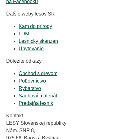
na Facebooku
Ďalšie weby lesov SR
Kam do prírody
LDM
Lesnícky skanzen
Ubytovanie
Dôležité odkazy
Obchod s drevom
PoĽovníctvo
Rybárstvo
Sadbový materiál
Predajňa lesník
Kontakt
LESY Slovenskej republiky
Nám. SNP 8,
975 66 Banská Bystrica