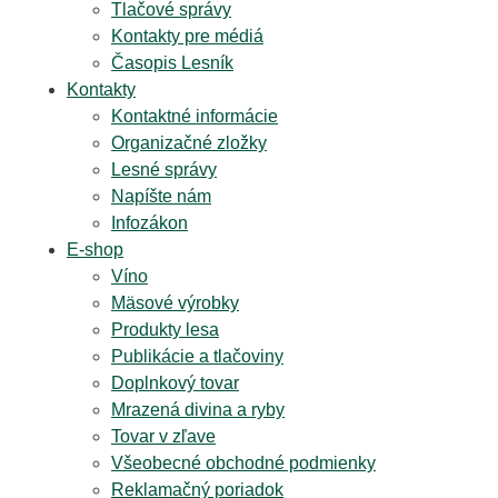
Tlačové správy
Kontakty pre médiá
Časopis Lesník
Kontakty
Kontaktné informácie
Organizačné zložky
Lesné správy
Napíšte nám
Infozákon
E-shop
Víno
Mäsové výrobky
Produkty lesa
Publikácie a tlačoviny
Doplnkový tovar
Mrazená divina a ryby
Tovar v zľave
Všeobecné obchodné podmienky
Reklamačný poriadok