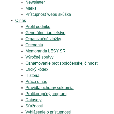
Newsletter
Marks
Prístupnosť webu skúška
O nás
Profil podniku
Generálne riaditeľstvo
Organizačné zložky
Ocenenia
Memorandá LESY SR
Výročné správy
Oznamovanie protispoločenskej činnosti
Etický kódex
História
Práca u nás
Pravidlá ochrany súkromia
Protikorupčný program
Datasety
Sťažnosti
Vyhlásenie o prístupnosti