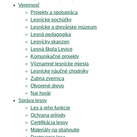
Verejnosť
Projekty a spolupráca
Lesnícke pochúťky
Lesnícke a drevárske múzeum
Lesná pedagogika
Lesnícky skanzen
Lesná škola Levice
Komunikačné projekty
Významné lesnícke miesta
Lesnícke náučné chodníky
Zubria zvernica
Otvorené drevo
Naj horár
Správa lesov
Les a jeho funkcie
Ochrana prírody
Certifikácia lesov
Materiály na stiahnutie