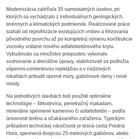
Modernizácia zahŕňala 35 samostatných úsekov, pri
ktorých sa vychádzalo z individuálnych geologických,
terénnych a klimatických podmienok. Realizované práce
siahali od reprofilizácie existujúcich vrstiev a frézovania
pôvodného povrchu až po kompletnú výmenu konštrukcie
vozovky vrátane nového asfaltobetónového krytu.
Vybudovalo sa množstvo priepustov, vykonalo
svahovanie a drenážne úpravy, stabilizovali sa podložia
vápenno-cementovou injektážou a v núdzových
lokalitách pribudli oporné múry, gabiónové steny i nové
mosty.
Na jednotlivých stavbách boli použité optimálne
technológie – štrkodrvina, penetračný makadam,
minerálne spevnené kamenivo či asfaltobetón – podľa
únosnosti terénu a očakávaného zaťaženia. Typickým
príkladom technickej náročnosti je lesná cesta Predná
Hora, spevnená dvojicou 25-metrových gabiónov, alebo