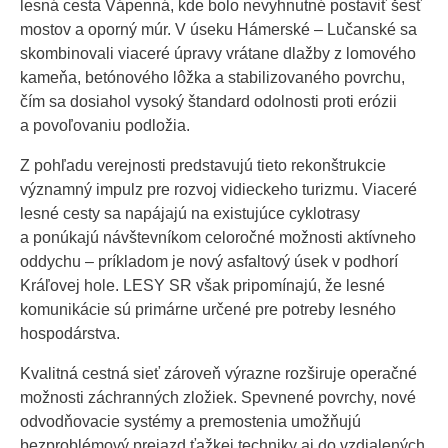
lesná cesta Vápenná, kde bolo nevyhnutné postaviť šesť
mostov a oporný múr. V úseku Hámerské – Lučanské sa
skombinovali viaceré úpravy vrátane dlažby z lomového
kameňa, betónového lôžka a stabilizovaného povrchu,
čím sa dosiahol vysoký štandard odolnosti proti erózii
a povoľovaniu podložia.
Z pohľadu verejnosti predstavujú tieto rekonštrukcie
významný impulz pre rozvoj vidieckeho turizmu. Viaceré
lesné cesty sa napájajú na existujúce cyklotrasy
a ponúkajú návštevníkom celoročné možnosti aktívneho
oddychu – príkladom je nový asfaltový úsek v podhorí
Kráľovej hole. LESY SR však pripomínajú, že lesné
komunikácie sú primárne určené pre potreby lesného
hospodárstva.
Kvalitná cestná sieť zároveň výrazne rozširuje operačné
možnosti záchranných zložiek. Spevnené povrchy, nové
odvodňovacie systémy a premostenia umožňujú
bezproblémový prejazd ťažkej techniky aj do vzdialených