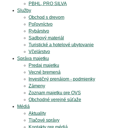
PBHL, PRO SILVA
Služby
Obchod s drevom
Poľovníctvo
Rybárstvo
Sadbový materiál
Turistické a hotelové ubytovanie
Včelárstvo
Správa majetku
Predaj majetku
Vecné bremená
Investičný prenájom - podmienky
Zámeny
Zoznam majetku pre OVS
Obchodné verejné súťaže
Médiá
Aktuality
Tlačové správy
Kontakty pre médiá