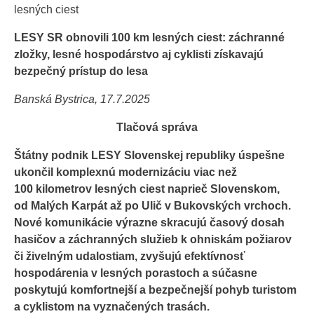
lesných ciest
LESY SR obnovili 100 km lesných ciest: záchranné
zložky, lesné hospodárstvo aj cyklisti získavajú
bezpečný prístup do lesa
Banská Bystrica, 17.7.2025
Tlačová správa
Štátny podnik LESY Slovenskej republiky úspešne
ukončil komplexnú modernizáciu viac než
100 kilometrov lesných ciest naprieč Slovenskom,
od Malých Karpát až po Ulič v Bukovských vrchoch.
Nové komunikácie výrazne skracujú časový dosah
hasičov a záchranných služieb k ohniskám požiarov
či živelným udalostiam, zvyšujú efektívnosť
hospodárenia v lesných porastoch a súčasne
poskytujú komfortnejší a bezpečnejší pohyb turistom
a cyklistom na vyznačených trasách.