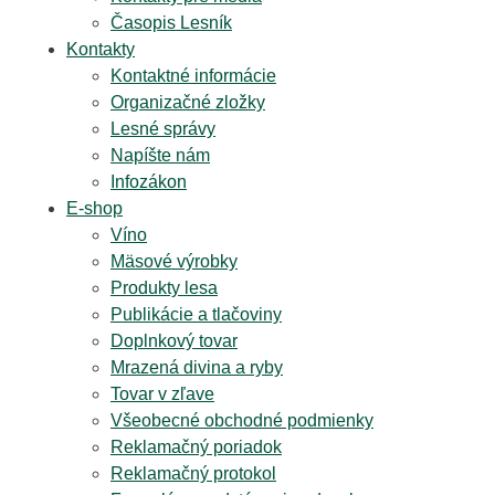
Časopis Lesník
Kontakty
Kontaktné informácie
Organizačné zložky
Lesné správy
Napíšte nám
Infozákon
E-shop
Víno
Mäsové výrobky
Produkty lesa
Publikácie a tlačoviny
Doplnkový tovar
Mrazená divina a ryby
Tovar v zľave
Všeobecné obchodné podmienky
Reklamačný poriadok
Reklamačný protokol