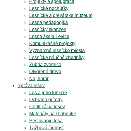
Projekty a spolupráca
Lesnícke pochúťky
Lesnícke a drevárske múzeum
Lesná pedagogika
Lesnícky skanzen
Lesná škola Levice
Komunikačné projekty
Významné lesnícke miesta
Lesnícke náučné chodníky
Zubria zvernica
Otvorené drevo
Naj horár
Správa lesov
Les a jeho funkcie
Ochrana prírody
Certifikácia lesov
Materiály na stiahnutie
Pestovanie lesa
Ťažbová činnosť