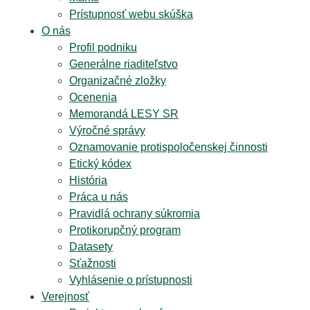
Prístupnosť webu skúška
O nás
Profil podniku
Generálne riaditeľstvo
Organizačné zložky
Ocenenia
Memorandá LESY SR
Výročné správy
Oznamovanie protispoločenskej činnosti
Etický kódex
História
Práca u nás
Pravidlá ochrany súkromia
Protikorupčný program
Datasety
Sťažnosti
Vyhlásenie o prístupnosti
Verejnosť