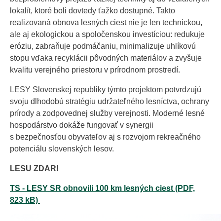
lokalít, ktoré boli dovtedy ťažko dostupné. Takto
realizovaná obnova lesných ciest nie je len technickou,
ale aj ekologickou a spoločenskou investíciou: redukuje
eróziu, zabraňuje podmáčaniu, minimalizuje uhlíkovú
stopu vďaka recyklácii pôvodných materiálov a zvyšuje
kvalitu verejného priestoru v prírodnom prostredí.
LESY Slovenskej republiky týmto projektom potvrdzujú
svoju dlhodobú stratégiu udržateľného lesníctva, ochrany
prírody a zodpovednej služby verejnosti. Moderné lesné
hospodárstvo dokáže fungovať v synergii
s bezpečnosťou obyvateľov aj s rozvojom rekreačného
potenciálu slovenských lesov.
LESU ZDAR!
TS - LESY SR obnovili 100 km lesných ciest (PDF,
823 kB)