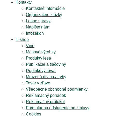
Kontakty
Kontaktné informácie
Organizačné zložky
Lesné správy
Napíšte nám
Infozákon
E-shop
Víno
Mäsové výrobky
Produkty lesa
Publikácie a tlačoviny
Doplnkový tovar
Mrazená divina a ryby
Tovar v zľave
Všeobecné obchodné podmienky
Reklamačný poriadok
Reklamačný protokol
Formulár na odstúpenie od zmluvy
Cookies