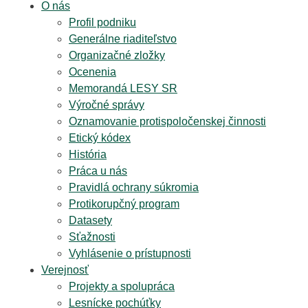
O nás
Profil podniku
Generálne riaditeľstvo
Organizačné zložky
Ocenenia
Memorandá LESY SR
Výročné správy
Oznamovanie protispoločenskej činnosti
Etický kódex
História
Práca u nás
Pravidlá ochrany súkromia
Protikorupčný program
Datasety
Sťažnosti
Vyhlásenie o prístupnosti
Verejnosť
Projekty a spolupráca
Lesnícke pochúťky