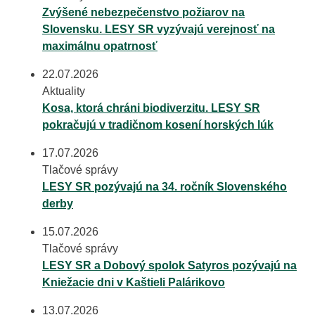
Zvýšené nebezpečenstvo požiarov na
Slovensku. LESY SR vyzývajú verejnosť na
maximálnu opatrnosť
22.07.2026
Aktuality
Kosa, ktorá chráni biodiverzitu. LESY SR
pokračujú v tradičnom kosení horských lúk
17.07.2026
Tlačové správy
LESY SR pozývajú na 34. ročník Slovenského
derby
15.07.2026
Tlačové správy
LESY SR a Dobový spolok Satyros pozývajú na
Kniežacie dni v Kaštieli Palárikovo
13.07.2026