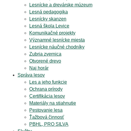
Lesnícke a drevárske múzeum
Lesná pedagogika
Lesnícky skanzen
Lesná škola Levice
Komunikačné projekty
Významné lesnícke miesta
Lesnícke náučné chodníky
Zubria zvernica
Otvorené drevo
Naj horár
Správa lesov
Les a jeho funkcie
Ochrana prírody
Certifikácia lesov
Materiály na stiahnutie
Pestovanie lesa
Ťažbová činnosť
PBHL, PRO SILVA