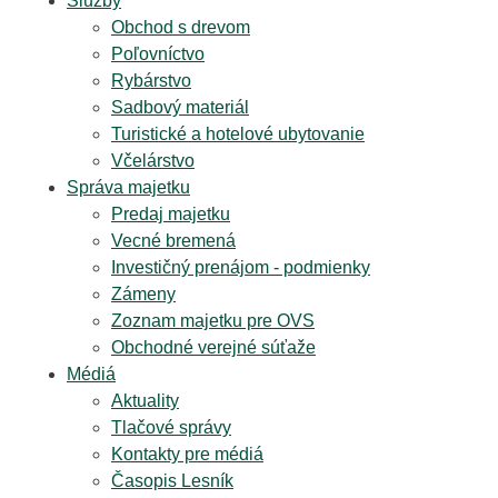
Služby
Obchod s drevom
Poľovníctvo
Rybárstvo
Sadbový materiál
Turistické a hotelové ubytovanie
Včelárstvo
Správa majetku
Predaj majetku
Vecné bremená
Investičný prenájom - podmienky
Zámeny
Zoznam majetku pre OVS
Obchodné verejné súťaže
Médiá
Aktuality
Tlačové správy
Kontakty pre médiá
Časopis Lesník