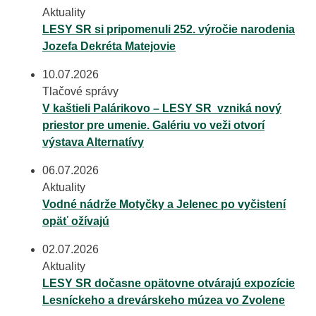
Aktuality
LESY SR si pripomenuli 252. výročie narodenia
Jozefa Dekréta Matejovie
10.07.2026
Tlačové správy
V kaštieli Palárikovo – LESY SR vzniká nový
priestor pre umenie. Galériu vo veži otvorí
výstava Alternatívy
06.07.2026
Aktuality
Vodné nádrže Motyčky a Jelenec po vyčistení
opäť ožívajú
02.07.2026
Aktuality
LESY SR dočasne opätovne otvárajú expozície
Lesníckeho a drevárskeho múzea vo Zvolene