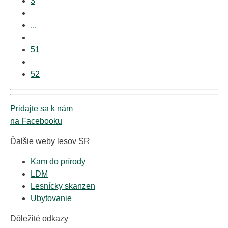
3
...
51
52
Pridajte sa k nám
na Facebooku
Ďalšie weby lesov SR
Kam do prírody
LDM
Lesnícky skanzen
Ubytovanie
Dôležité odkazy