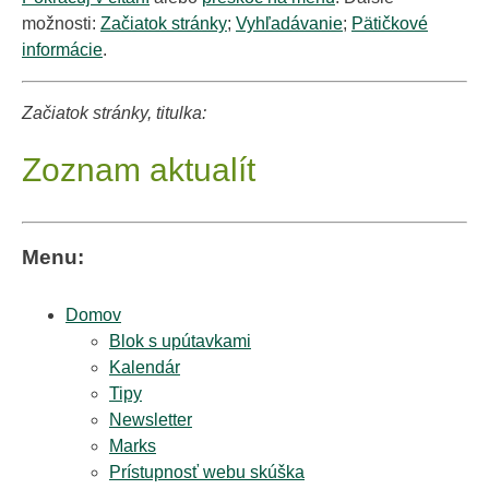
možnosti:
Začiatok stránky
;
Vyhľadávanie
;
Pätičkové
informácie
.
Začiatok stránky, titulka:
Zoznam aktualít
Menu:
Domov
Blok s upútavkami
Kalendár
Tipy
Newsletter
Marks
Prístupnosť webu skúška