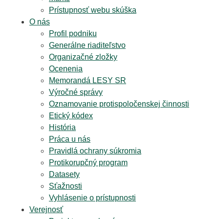
Prístupnosť webu skúška
O nás
Profil podniku
Generálne riaditeľstvo
Organizačné zložky
Ocenenia
Memorandá LESY SR
Výročné správy
Oznamovanie protispoločenskej činnosti
Etický kódex
História
Práca u nás
Pravidlá ochrany súkromia
Protikorupčný program
Datasety
Sťažnosti
Vyhlásenie o prístupnosti
Verejnosť