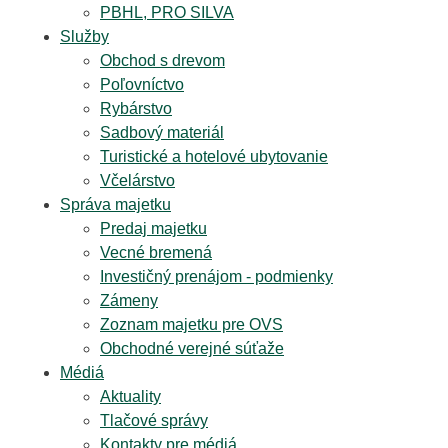
PBHL, PRO SILVA
Služby
Obchod s drevom
Poľovníctvo
Rybárstvo
Sadbový materiál
Turistické a hotelové ubytovanie
Včelárstvo
Správa majetku
Predaj majetku
Vecné bremená
Investičný prenájom - podmienky
Zámeny
Zoznam majetku pre OVS
Obchodné verejné súťaže
Médiá
Aktuality
Tlačové správy
Kontakty pre médiá