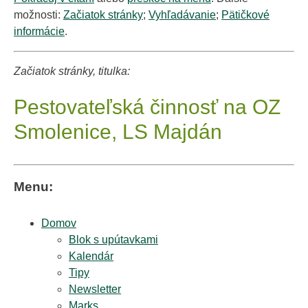
možnosti:
Začiatok stránky
;
Vyhľadávanie
;
Pätičkové
informácie
.
Začiatok stránky, titulka:
Pestovateľská činnosť na OZ
Smolenice, LS Majdán
Menu:
Domov
Blok s upútavkami
Kalendár
Tipy
Newsletter
Marks