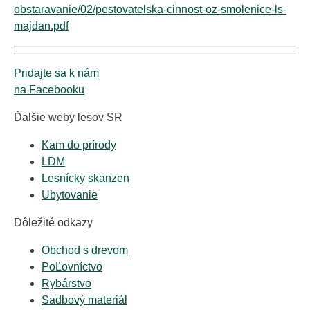
obstaravanie/02/pestovatelska-cinnost-oz-smolenice-ls-
majdan.pdf
Pridajte sa k nám
na Facebooku
Ďalšie weby lesov SR
Kam do prírody
LDM
Lesnícky skanzen
Ubytovanie
Dôležité odkazy
Obchod s drevom
PoĽovníctvo
Rybárstvo
Sadbový materiál