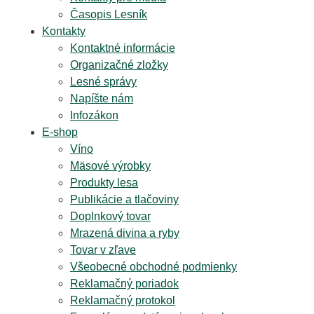
Časopis Lesník
Kontakty
Kontaktné informácie
Organizačné zložky
Lesné správy
Napíšte nám
Infozákon
E-shop
Víno
Mäsové výrobky
Produkty lesa
Publikácie a tlačoviny
Doplnkový tovar
Mrazená divina a ryby
Tovar v zľave
Všeobecné obchodné podmienky
Reklamačný poriadok
Reklamačný protokol