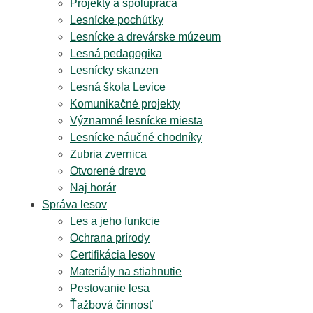
Projekty a spolupráca
Lesnícke pochúťky
Lesnícke a drevárske múzeum
Lesná pedagogika
Lesnícky skanzen
Lesná škola Levice
Komunikačné projekty
Významné lesnícke miesta
Lesnícke náučné chodníky
Zubria zvernica
Otvorené drevo
Naj horár
Správa lesov
Les a jeho funkcie
Ochrana prírody
Certifikácia lesov
Materiály na stiahnutie
Pestovanie lesa
Ťažbová činnosť