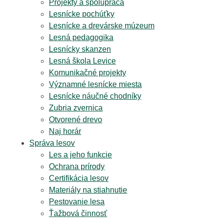
Projekty a spolupráca
Lesnícke pochúťky
Lesnícke a drevárske múzeum
Lesná pedagogika
Lesnícky skanzen
Lesná škola Levice
Komunikačné projekty
Významné lesnícke miesta
Lesnícke náučné chodníky
Zubria zvernica
Otvorené drevo
Naj horár
Správa lesov
Les a jeho funkcie
Ochrana prírody
Certifikácia lesov
Materiály na stiahnutie
Pestovanie lesa
Ťažbová činnosť