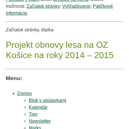
možnosti:
Začiatok stránky
;
Vyhľadávanie
;
Pätičkové
informácie
.
Začiatok stránky, titulka:
Projekt obnovy lesa na OZ
Košice na roky 2014 – 2015
Menu:
Domov
Blok s upútavkami
Kalendár
Tipy
Newsletter
Marks