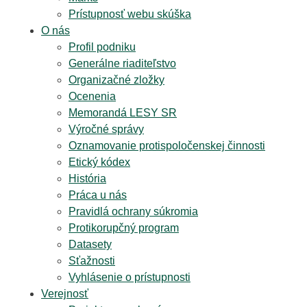
Prístupnosť webu skúška
O nás
Profil podniku
Generálne riaditeľstvo
Organizačné zložky
Ocenenia
Memorandá LESY SR
Výročné správy
Oznamovanie protispoločenskej činnosti
Etický kódex
História
Práca u nás
Pravidlá ochrany súkromia
Protikorupčný program
Datasety
Sťažnosti
Vyhlásenie o prístupnosti
Verejnosť