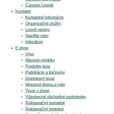
Časopis Lesník
Kontakty
Kontaktné informácie
Organizačné zložky
Lesné správy
Napíšte nám
Infozákon
E-shop
Víno
Mäsové výrobky
Produkty lesa
Publikácie a tlačoviny
Doplnkový tovar
Mrazená divina a ryby
Tovar v zľave
Všeobecné obchodné podmienky
Reklamačný poriadok
Reklamačný protokol