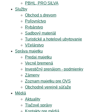
PBHL, PRO SILVA
Služby
Obchod s drevom
Poľovníctvo
Rybárstvo
Sadbový materiál
Turistické a hotelové ubytovanie
Včelárstvo
Správa majetku
Predaj majetku
Vecné bremená
Investičný prenájom - podmienky
Zámeny
Zoznam majetku pre OVS
Obchodné verejné súťaže
Médiá
Aktuality
Tlačové správy
Kontakty pre médiá