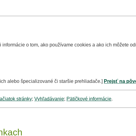
si informácie o tom, ako používame cookies a ako ich môžete o
ich alebo špecializované či staršie prehliadače.]
Prejsť na pôv
ačiatok stránky
;
Vyhľadávanie
;
Pätičkové informácie
.
ankach