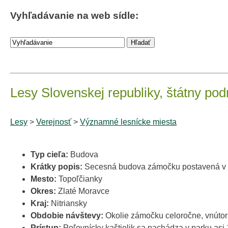
Vyhľadávanie na web sídle:
Lesy Slovenskej republiky, štátny pod
Lesy
>
Verejnosť
>
Významné lesnícke miesta
Typ cieľa:
Budova
Krátky popis:
Secesná budova zámočku postavená v pa
Mesto:
Topoľčianky
Okres:
Zlaté Moravce
Kraj:
Nitriansky
Obdobie návštevy:
Okolie zámočku celoročne, vnútor
Prístup:
Poľovnícky kaštielik sa nachádza v parku as