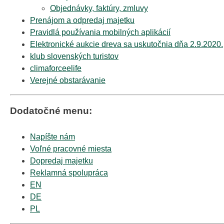
Objednávky, faktúry, zmluvy
Prenájom a odpredaj majetku
Pravidlá používania mobilných aplikácií
Elektronické aukcie dreva sa uskutočnia dňa 2.9.2020.
klub slovenských turistov
climaforceelife
Verejné obstarávanie
Dodatočné menu:
Napíšte nám
Voľné pracovné miesta
Dopredaj majetku
Reklamná spolupráca
EN
DE
PL