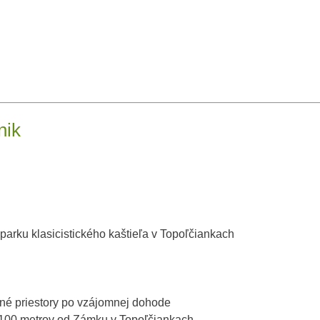
nik
rku klasicistického kaštieľa v Topoľčiankach
né priestory po vzájomnej dohode
i 100 metrov od Zámku v Topoľčiankach