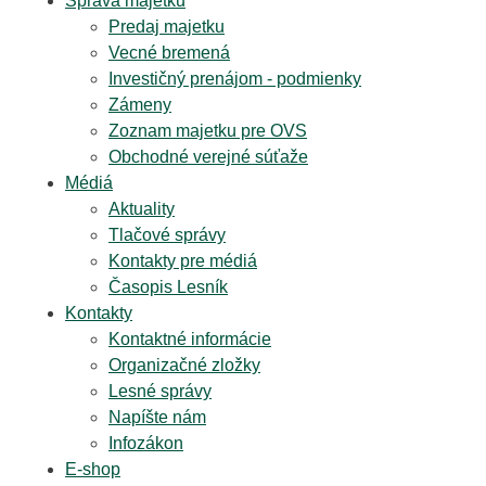
Správa majetku
Predaj majetku
Vecné bremená
Investičný prenájom - podmienky
Zámeny
Zoznam majetku pre OVS
Obchodné verejné súťaže
Médiá
Aktuality
Tlačové správy
Kontakty pre médiá
Časopis Lesník
Kontakty
Kontaktné informácie
Organizačné zložky
Lesné správy
Napíšte nám
Infozákon
E-shop