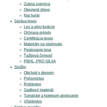
Zubria zvernica
Otvorené drevo
Naj horár
Správa lesov
Les a jeho funkcie
Ochrana prírody
Certifikácia lesov
Materiály na stiahnutie
Pestovanie lesa
Ťažbová činnosť
PBHL, PRO SILVA
Služby
Obchod s drevom
Poľovníctvo
Rybárstvo
Sadbový materiál
Turistické a hotelové ubytovanie
Včelárstvo