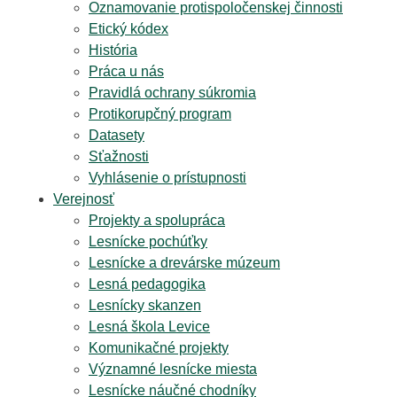
Oznamovanie protispoločenskej činnosti
Etický kódex
História
Práca u nás
Pravidlá ochrany súkromia
Protikorupčný program
Datasety
Sťažnosti
Vyhlásenie o prístupnosti
Verejnosť
Projekty a spolupráca
Lesnícke pochúťky
Lesnícke a drevárske múzeum
Lesná pedagogika
Lesnícky skanzen
Lesná škola Levice
Komunikačné projekty
Významné lesnícke miesta
Lesnícke náučné chodníky