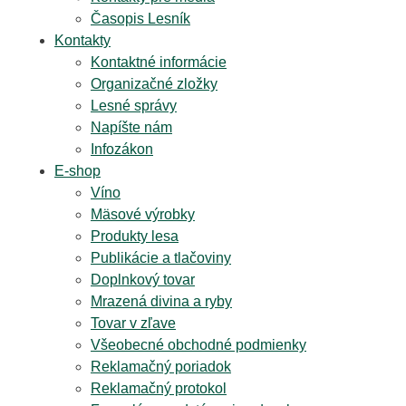
Časopis Lesník
Kontakty
Kontaktné informácie
Organizačné zložky
Lesné správy
Napíšte nám
Infozákon
E-shop
Víno
Mäsové výrobky
Produkty lesa
Publikácie a tlačoviny
Doplnkový tovar
Mrazená divina a ryby
Tovar v zľave
Všeobecné obchodné podmienky
Reklamačný poriadok
Reklamačný protokol