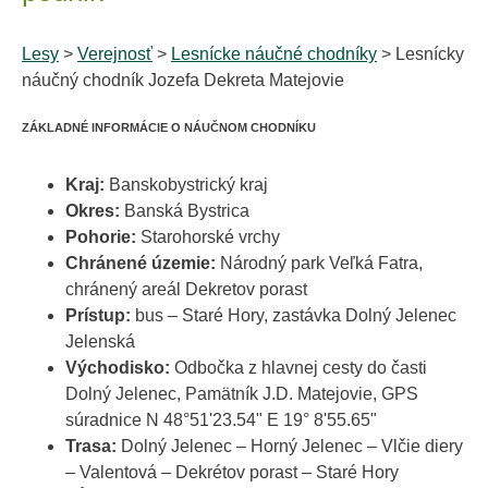
Lesy
>
Verejnosť
>
Lesnícke náučné chodníky
> Lesnícky
náučný chodník Jozefa Dekreta Matejovie
ZÁKLADNÉ INFORMÁCIE O NÁUČNOM CHODNÍKU
Kraj:
Banskobystrický kraj
Okres:
Banská Bystrica
Pohorie:
Starohorské vrchy
Chránené územie:
Národný park Veľká Fatra,
chránený areál Dekretov porast
Prístup:
bus – Staré Hory, zastávka Dolný Jelenec
Jelenská
Východisko:
Odbočka z hlavnej cesty do časti
Dolný Jelenec, Pamätník J.D. Matejovie, GPS
súradnice N 48°51'23.54" E 19° 8'55.65"
Trasa:
Dolný Jelenec – Horný Jelenec – Vlčie diery
– Valentová – Dekrétov porast – Staré Hory