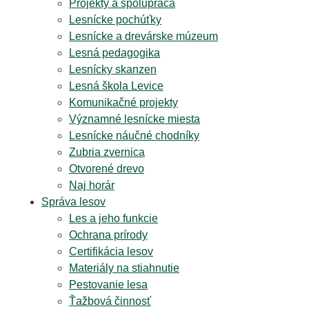
Projekty a spolupráca
Lesnícke pochúťky
Lesnícke a drevárske múzeum
Lesná pedagogika
Lesnícky skanzen
Lesná škola Levice
Komunikačné projekty
Významné lesnícke miesta
Lesnícke náučné chodníky
Zubria zvernica
Otvorené drevo
Naj horár
Správa lesov
Les a jeho funkcie
Ochrana prírody
Certifikácia lesov
Materiály na stiahnutie
Pestovanie lesa
Ťažbová činnosť