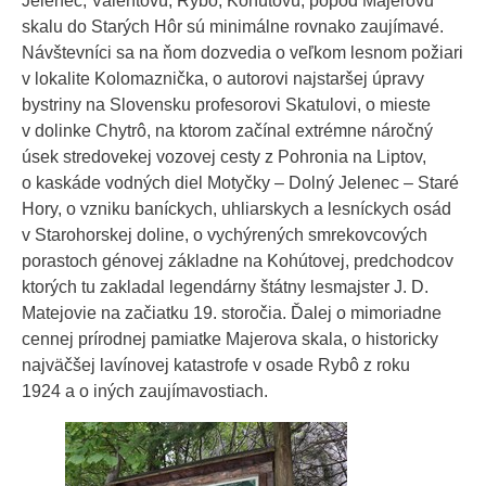
Jelenec, Valentovú, Rybô, Kohútovú, popod Majerovu
skalu do Starých Hôr sú minimálne rovnako zaujímavé.
Návštevníci sa na ňom dozvedia o veľkom lesnom požiari
v lokalite Kolomaznička, o autorovi najstaršej úpravy
bystriny na Slovensku profesorovi Skatulovi, o mieste
v dolinke Chytrô, na ktorom začínal extrémne náročný
úsek stredovekej vozovej cesty z Pohronia na Liptov,
o kaskáde vodných diel Motyčky – Dolný Jelenec – Staré
Hory, o vzniku baníckych, uhliarskych a lesníckych osád
v Starohorskej doline, o vychýrených smrekovcových
porastoch génovej základne na Kohútovej, predchodcov
ktorých tu zakladal legendárny štátny lesmajster J. D.
Matejovie na začiatku 19. storočia. Ďalej o mimoriadne
cennej prírodnej pamiatke Majerova skala, o historicky
najväčšej lavínovej katastrofe v osade Rybô z roku
1924 a o iných zaujímavostiach.