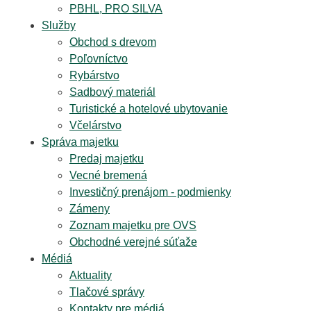
PBHL, PRO SILVA
Služby
Obchod s drevom
Poľovníctvo
Rybárstvo
Sadbový materiál
Turistické a hotelové ubytovanie
Včelárstvo
Správa majetku
Predaj majetku
Vecné bremená
Investičný prenájom - podmienky
Zámeny
Zoznam majetku pre OVS
Obchodné verejné súťaže
Médiá
Aktuality
Tlačové správy
Kontakty pre médiá