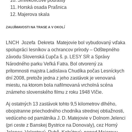
Smrekovcové podrasty
Horská osada Prašnica
Majerova skala
ZAUJÍMAVOSTI NA TRASE A V OKOLí
LNCH Jozefa Dekreta Matejovie bol vybudovaný vďaka
spolupráci lesníkov a ochrancov prírody – Odštepného
závodu Slovenská Ľupča š. p. LESY SR a Správy
Národného parku Veľká Fatra. Bol otvorený za
prítomnosti majstra Ladislava Chudíka počas Lesníckych
dní 2008, pretože jedna z jeho zastávok je venovaná
miestu, na ktorom bola nafilmovaná vrcholná scéna
známeho slovenského filmu z roku 1948 Vlčie.
Aj ostatných 13 zastávok tohto 9,5 kilometrov dlhého,
obojstranne priechodného chodníka strednej obtiažnosti,
vedúceho od pamätníka J. D. Matejovie v Dolnom Jelenci
(pri ceste z Banskej Bystrice na Donovaly), cez Horný