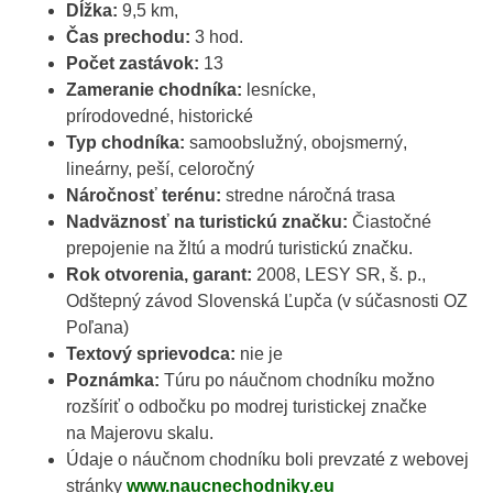
Dĺžka:
9,5 km,
Čas prechodu:
3 hod.
Počet zastávok:
13
Zameranie chodníka:
lesnícke,
prírodovedné, historické
Typ chodníka:
samoobslužný, obojsmerný,
lineárny, peší, celoročný
Náročnosť terénu:
stredne náročná trasa
Nadväznosť na turistickú značku:
Čiastočné
prepojenie na žltú a modrú turistickú značku.
Rok otvorenia, garant:
2008, LESY SR, š. p.,
Odštepný závod Slovenská Ľupča (v súčasnosti OZ
Poľana)
Textový sprievodca:
nie je
Poznámka:
Túru po náučnom chodníku možno
rozšíriť o odbočku po modrej turistickej značke
na Majerovu skalu.
Údaje o náučnom chodníku boli prevzaté z webovej
stránky
www.naucnechodniky.eu