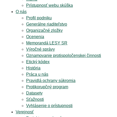
Prístupnosť webu skúška
O nás
Profil podniku
Generálne riaditeľstvo
Organizačné zložky
Ocenenia
Memorandá LESY SR
Výročné správy
Oznamovanie protispoločenskej činnosti
Etický kódex
História
Práca u nás
Pravidlá ochrany súkromia
Protikorupčný program
Datasety
Sťažnosti
Vyhlásenie o prístupnosti
Verejnosť