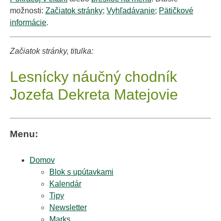
možnosti:
Začiatok stránky
;
Vyhľadávanie
;
Pätičkové
informácie
.
Začiatok stránky, titulka:
Lesnícky náučný chodník
Jozefa Dekreta Matejovie
Menu:
Domov
Blok s upútavkami
Kalendár
Tipy
Newsletter
Marks