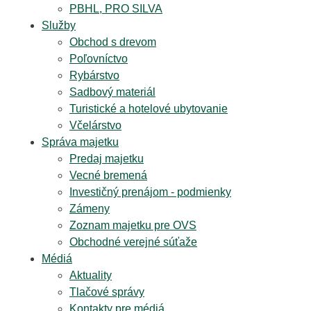
PBHL, PRO SILVA
Služby
Obchod s drevom
Poľovníctvo
Rybárstvo
Sadbový materiál
Turistické a hotelové ubytovanie
Včelárstvo
Správa majetku
Predaj majetku
Vecné bremená
Investičný prenájom - podmienky
Zámeny
Zoznam majetku pre OVS
Obchodné verejné súťaže
Médiá
Aktuality
Tlačové správy
Kontakty pre médiá