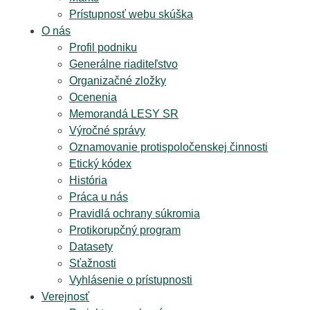
Prístupnosť webu skúška
O nás
Profil podniku
Generálne riaditeľstvo
Organizačné zložky
Ocenenia
Memorandá LESY SR
Výročné správy
Oznamovanie protispoločenskej činnosti
Etický kódex
História
Práca u nás
Pravidlá ochrany súkromia
Protikorupčný program
Datasety
Sťažnosti
Vyhlásenie o prístupnosti
Verejnosť