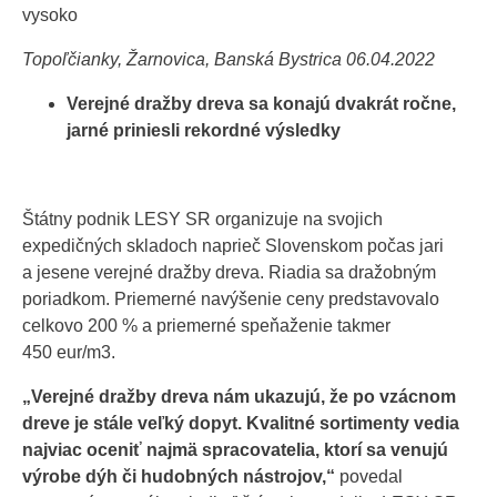
vysoko
Topoľčianky, Žarnovica, Banská Bystrica 06.04.2022
Verejné dražby dreva sa konajú dvakrát ročne,
jarné priniesli rekordné výsledky
Štátny podnik LESY SR organizuje na svojich
expedičných skladoch naprieč Slovenskom počas jari
a jesene verejné dražby dreva. Riadia sa dražobným
poriadkom. Priemerné navýšenie ceny predstavovalo
celkovo 200 % a priemerné speňaženie takmer
450 eur/m3.
„Verejné dražby dreva nám ukazujú, že po vzácnom
dreve je stále veľký dopyt. Kvalitné sortimenty vedia
najviac oceniť najmä spracovatelia, ktorí sa venujú
výrobe dýh či hudobných nástrojov,“
povedal