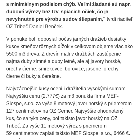
s minimálnym podielom chýb. Veľmi žiadané sú napr.
dubové výrezy bez
tzv. spiacich očiek
, čo je
nevyhnutné pre výrobu sudov štiepaním,“
tvrdí riaditeľ
OZ Tribeč Daniel Benček.
V ponuke boli doposiaľ počas jarných dražieb desiatky
kusov kmeňov rôznych dĺžok v celkovom objeme viac ako
5500 m3 dreva. Z drevín mali v dražbách zastúpenie
najmä duby zimné a duby letné, ale aj javory horské,
orechy čierne, smrekovce, borovice, jasene, orechy
čierne či buky a čerešne.
Najvzácnejšie kusy ocenili dražitelia vysokými sumami.
Najvyššiu cenu (2.777€) za m3 ponúkla firma MEF-
Slospe, s.r.o. za vyše 8 metrový javor horský s priemerom
127 centimetrov na OZ Gemer. Najvyššie ohodnotený
kus, čo sa týka ceny, bol takisto javor horský na OZ
Tribeč. Za vyše 11 metrový výrez s priemerom
59 centimetrov zaplatí takisto MEF Slospe, s.r.o., 6466 €.