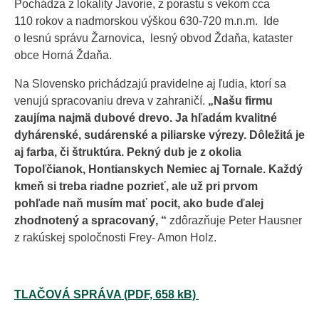
Pochádza z lokality Javorie, z porastu s vekom cca
110 rokov a nadmorskou výškou 630-720 m.n.m. Ide
o lesnú správu Žarnovica, lesný obvod Ždaňa, kataster
obce Horná Ždaňa.
Na Slovensko prichádzajú pravidelne aj ľudia, ktorí sa
venujú spracovaniu dreva v zahraničí.
„
Našu firmu
zaujíma najmä dubové drevo. Ja hľadám kvalitné
dyhárenské, sudárenské a piliarske výrezy. Dôležitá je
aj farba, či štruktúra. Pekný dub je z okolia
Topoľčianok, Hontianskych Nemiec aj Tornale. Každý
kmeň si treba riadne pozrieť, ale už
pri prvom
pohľade naň musím mať pocit, ako bude ďalej
zhodnotený a spracovaný
,
“
zdôrazňuje Peter Hausner
z rakúskej spoločnosti Frey- Amon Holz.
TLAČOVÁ SPRÁVA (PDF, 658 kB)