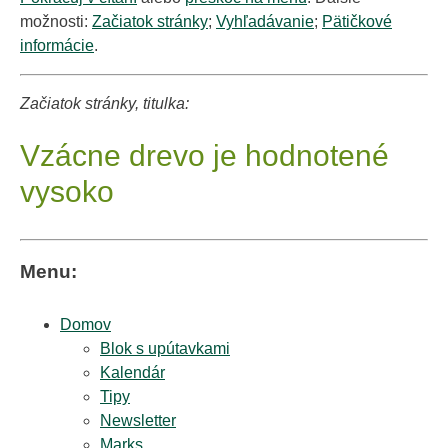
možnosti:
Začiatok stránky
;
Vyhľadávanie
;
Pätičkové
informácie
.
Začiatok stránky, titulka:
Vzácne drevo je hodnotené
vysoko
Menu:
Domov
Blok s upútavkami
Kalendár
Tipy
Newsletter
Marks