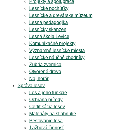
Projekty a spolupráca
Lesnícke pochúťky
Lesnícke a drevárske múzeum
Lesná pedagogika
Lesnícky skanzen
Lesná škola Levice
Komunikačné projekty
Významné lesnícke miesta
Lesnícke náučné chodníky
Zubria zvernica
Otvorené drevo
Naj horár
Správa lesov
Les a jeho funkcie
Ochrana prírody
Certifikácia lesov
Materiály na stiahnutie
Pestovanie lesa
Ťažbová činnosť