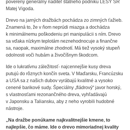
poverený generálny riaditeľ štátneho podniku LESY SR
Matej Vigoda.
Drevo na jarných dražbách pochádza zo zimných ťažieb.
Znamená to, že v ňom neprúdi miazga a dochádza
k minimálnemu poškodeniu pri manipulácii s ním. Drevo
sa vďaka nízkym teplotám neznehodnocuje a finančne
sa, naopak, maximálne zhodnotí. Má tiež vysoký stupeň
odolnosti voči hubám a živočíšnym škodcom.
Ide o lukratívnu záležitosť- najcennejšie kusy dreva
putujú do rôznych končín sveta. V Maďarsku, Francúzsku
a USA sa z našich dubov vyrábajú kvalitné a vysoko
cenené barikové sudy. Špeciálny „fládrový“ javor horský,
s vlastnosťami rezonančného dreva, vyhľadávajú
v Japonsku a Taliansku, aby z neho vyrobili hudobné
nástroje.
„
Na dražbe ponúkame najkvalitnejšie kmene, to
najlepšie, čo máme. Ide o drevo mimoriadnej kvality