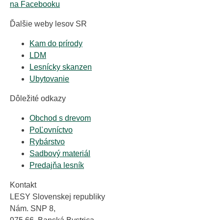
na Facebooku
Ďalšie weby lesov SR
Kam do prírody
LDM
Lesnícky skanzen
Ubytovanie
Dôležité odkazy
Obchod s drevom
PoĽovníctvo
Rybárstvo
Sadbový materiál
Predajňa lesník
Kontakt
LESY Slovenskej republiky
Nám. SNP 8,