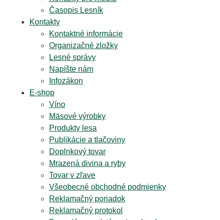
Časopis Lesník
Kontakty
Kontaktné informácie
Organizačné zložky
Lesné správy
Napíšte nám
Infozákon
E-shop
Víno
Mäsové výrobky
Produkty lesa
Publikácie a tlačoviny
Doplnkový tovar
Mrazená divina a ryby
Tovar v zľave
Všeobecné obchodné podmienky
Reklamačný poriadok
Reklamačný protokol