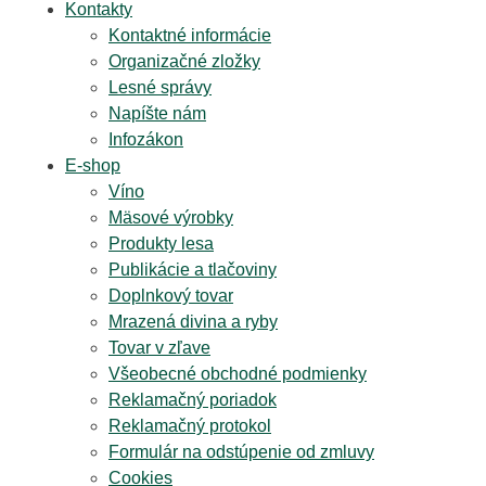
Kontakty
Kontaktné informácie
Organizačné zložky
Lesné správy
Napíšte nám
Infozákon
E-shop
Víno
Mäsové výrobky
Produkty lesa
Publikácie a tlačoviny
Doplnkový tovar
Mrazená divina a ryby
Tovar v zľave
Všeobecné obchodné podmienky
Reklamačný poriadok
Reklamačný protokol
Formulár na odstúpenie od zmluvy
Cookies