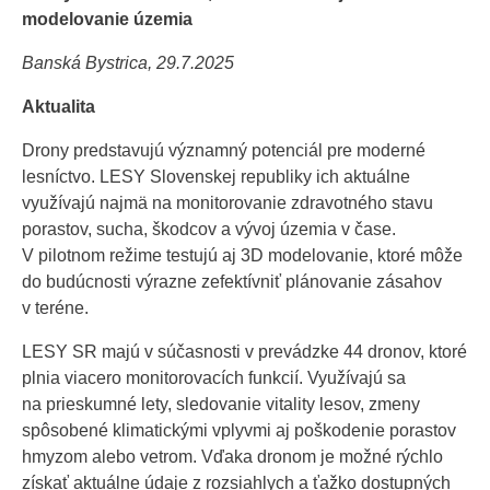
modelovanie územia
Banská Bystrica, 29.7.2025
Aktualita
Drony predstavujú významný potenciál pre moderné
lesníctvo. LESY Slovenskej republiky ich aktuálne
využívajú najmä na monitorovanie zdravotného stavu
porastov, sucha, škodcov a vývoj územia v čase.
V pilotnom režime testujú aj 3D modelovanie, ktoré môže
do budúcnosti výrazne zefektívniť plánovanie zásahov
v teréne.
LESY SR majú v súčasnosti v prevádzke 44 dronov, ktoré
plnia viacero monitorovacích funkcií. Využívajú sa
na prieskumné lety, sledovanie vitality lesov, zmeny
spôsobené klimatickými vplyvmi aj poškodenie porastov
hmyzom alebo vetrom. Vďaka dronom je možné rýchlo
získať aktuálne údaje z rozsiahlych a ťažko dostupných