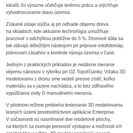
lokalít, čo výrazne uľahčuje terénnu prácu a urýchľuje
vyhodnocovanie stavu územia.
Získané údaje slúžia aj pri odhade objemu dreva
na skladoch, kde aktuálne technológia umožňuje
pracovať s odchýlkou približne do 5 %. Dronové dáta sa
tak stávajú dôležitým nástrojom pri príprave ortofotomáp,
plánovaní zásahov a kontrole vývoja územia v čase.
Jedným z praktických príkladov je nedávne meranie
objemu nánosov v rybníku pri OZ Topoľčianky. Vďaka 3D
modelovaniu z dronu sme vedeli presne zistiť, koľko
materiálu sa v jazere nachádza, a to bez zdĺhavého
vypúšťania vody či manuálneho merania.
V pilotnom režime prebieha testovanie 3D modelovania
lesných území prostredníctvom aplikácie Enterprise.
V súčasnosti sú nasnímané dve modelové plochy,
na ktorých sa overuje presnosť výstupov a možnosti ich