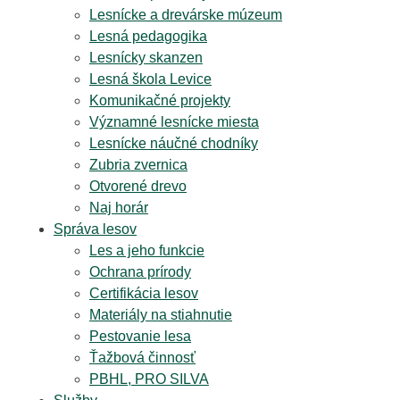
Lesnícke a drevárske múzeum
Lesná pedagogika
Lesnícky skanzen
Lesná škola Levice
Komunikačné projekty
Významné lesnícke miesta
Lesnícke náučné chodníky
Zubria zvernica
Otvorené drevo
Naj horár
Správa lesov
Les a jeho funkcie
Ochrana prírody
Certifikácia lesov
Materiály na stiahnutie
Pestovanie lesa
Ťažbová činnosť
PBHL, PRO SILVA