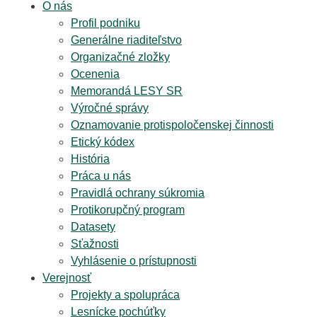
O nás
Profil podniku
Generálne riaditeľstvo
Organizačné zložky
Ocenenia
Memorandá LESY SR
Výročné správy
Oznamovanie protispoločenskej činnosti
Etický kódex
História
Práca u nás
Pravidlá ochrany súkromia
Protikorupčný program
Datasety
Sťažnosti
Vyhlásenie o prístupnosti
Verejnosť
Projekty a spolupráca
Lesnícke pochúťky