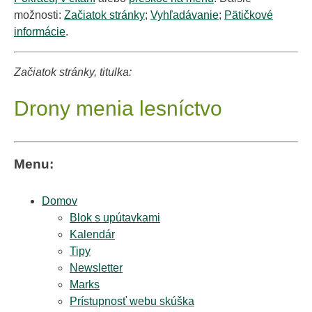
možnosti:
Začiatok stránky
;
Vyhľadávanie
;
Pätičkové
informácie
.
Začiatok stránky, titulka:
Drony menia lesníctvo
Menu:
Domov
Blok s upútavkami
Kalendár
Tipy
Newsletter
Marks
Prístupnosť webu skúška