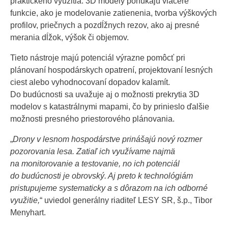
praktického využitia. 3D modely ponúkajú viaceré
funkcie, ako je modelovanie zatienenia, tvorba výškových
profilov, priečnych a pozdĺžnych rezov, ako aj presné
merania dĺžok, výšok či objemov.
Tieto nástroje majú potenciál výrazne pomôcť pri
plánovaní hospodárskych opatrení, projektovaní lesných
ciest alebo vyhodnocovaní dopadov kalamít.
Do budúcnosti sa uvažuje aj o možnosti prekrytia 3D
modelov s katastrálnymi mapami, čo by prinieslo ďalšie
možnosti presného priestorového plánovania.
„
Drony v lesnom hospodárstve prinášajú nový rozmer
pozorovania lesa. Zatiaľ ich využívame najmä
na monitorovanie a testovanie, no ich potenciál
do budúcnosti je obrovský. Aj preto k technológiám
pristupujeme systematicky a s dôrazom na ich odborné
využitie,
“ uviedol generálny riaditeľ LESY SR, š.p., Tibor
Menyhart.