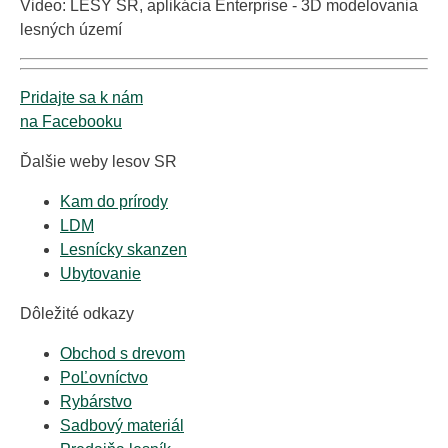
Video: LESY SR, aplikácia Enterprise - 3D modelovania
lesných území
Pridajte sa k nám
na Facebooku
Ďalšie weby lesov SR
Kam do prírody
LDM
Lesnícky skanzen
Ubytovanie
Dôležité odkazy
Obchod s drevom
PoĽovníctvo
Rybárstvo
Sadbový materiál