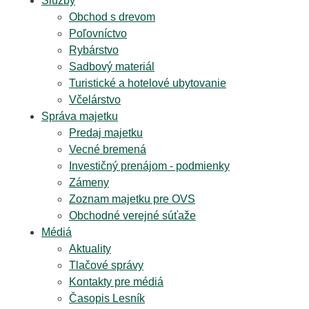
Služby
Obchod s drevom
Poľovníctvo
Rybárstvo
Sadbový materiál
Turistické a hotelové ubytovanie
Včelárstvo
Správa majetku
Predaj majetku
Vecné bremená
Investičný prenájom - podmienky
Zámeny
Zoznam majetku pre OVS
Obchodné verejné súťaže
Médiá
Aktuality
Tlačové správy
Kontakty pre médiá
Časopis Lesník