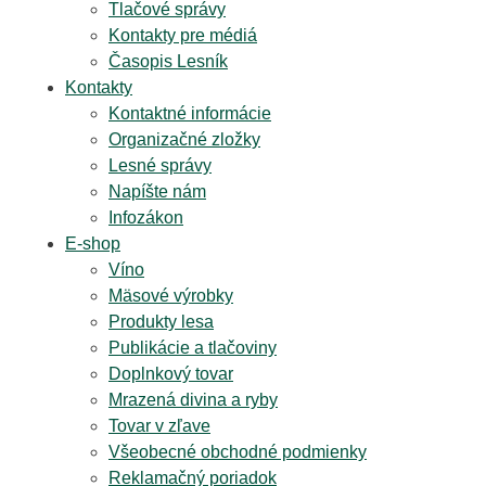
Tlačové správy
Kontakty pre médiá
Časopis Lesník
Kontakty
Kontaktné informácie
Organizačné zložky
Lesné správy
Napíšte nám
Infozákon
E-shop
Víno
Mäsové výrobky
Produkty lesa
Publikácie a tlačoviny
Doplnkový tovar
Mrazená divina a ryby
Tovar v zľave
Všeobecné obchodné podmienky
Reklamačný poriadok