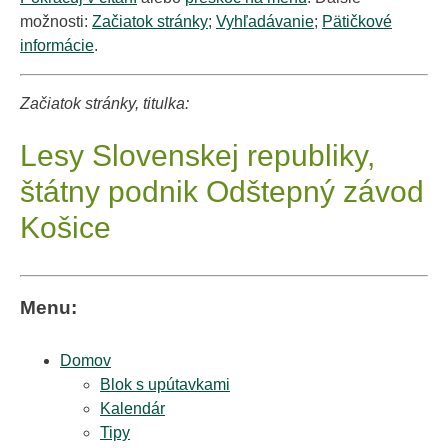
možnosti:
Začiatok stránky
;
Vyhľadávanie
;
Pätičkové
informácie
.
Začiatok stránky, titulka:
Lesy Slovenskej republiky,
štátny podnik Odštepný závod
Košice
Menu:
Domov
Blok s upútavkami
Kalendár
Tipy