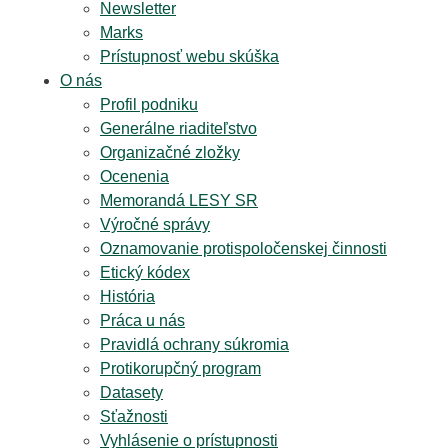
Newsletter
Marks
Prístupnosť webu skúška
O nás
Profil podniku
Generálne riaditeľstvo
Organizačné zložky
Ocenenia
Memorandá LESY SR
Výročné správy
Oznamovanie protispoločenskej činnosti
Etický kódex
História
Práca u nás
Pravidlá ochrany súkromia
Protikorupčný program
Datasety
Sťažnosti
Vyhlásenie o prístupnosti