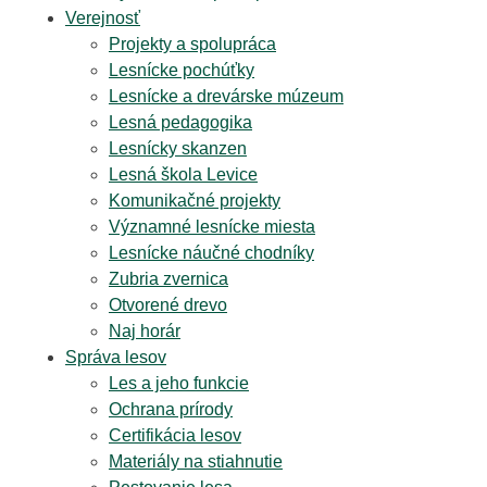
Verejnosť
Projekty a spolupráca
Lesnícke pochúťky
Lesnícke a drevárske múzeum
Lesná pedagogika
Lesnícky skanzen
Lesná škola Levice
Komunikačné projekty
Významné lesnícke miesta
Lesnícke náučné chodníky
Zubria zvernica
Otvorené drevo
Naj horár
Správa lesov
Les a jeho funkcie
Ochrana prírody
Certifikácia lesov
Materiály na stiahnutie