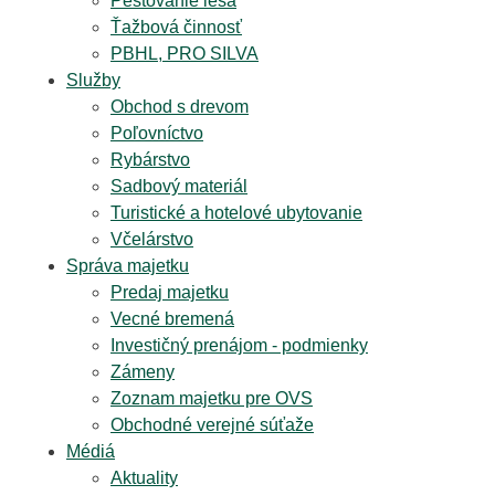
Pestovanie lesa
Ťažbová činnosť
PBHL, PRO SILVA
Služby
Obchod s drevom
Poľovníctvo
Rybárstvo
Sadbový materiál
Turistické a hotelové ubytovanie
Včelárstvo
Správa majetku
Predaj majetku
Vecné bremená
Investičný prenájom - podmienky
Zámeny
Zoznam majetku pre OVS
Obchodné verejné súťaže
Médiá
Aktuality