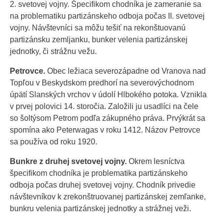
2. svetovej vojny. Špecifikom chodníka je zameranie sa
na problematiku partizánskeho odboja počas II. svetovej
vojny. Návštevníci sa môžu tešiť na rekonštuovanú
partizánsku zemljanku, bunker velenia partizánskej
jednotky, či strážnu vežu.
Petrovce.
Obec ležiaca severozápadne od Vranova nad
Topľou v Beskydskom predhorí na severovýchodnom
úpätí Slanských vrchov v údolí Hlbokého potoka. Vznikla
v prvej polovici 14. storočia. Založili ju usadlíci na čele
so šoltýsom Petrom podľa zákupného práva. Prvýkrát sa
spomína ako Peterwagas v roku 1412. Názov Petrovce
sa používa od roku 1920.
Bunkre z druhej svetovej vojny.
Okrem lesníctva
špecifikom chodníka je problematika partizánskeho
odboja počas druhej svetovej vojny. Chodník privedie
návštevníkov k zrekonštruovanej partizánskej zemľanke,
bunkru velenia partizánskej jednotky a strážnej veži.