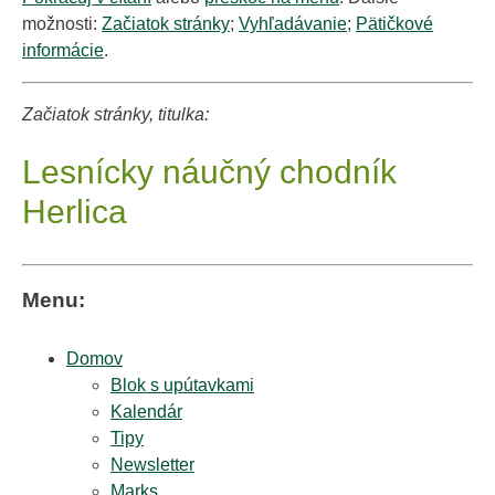
možnosti:
Začiatok stránky
;
Vyhľadávanie
;
Pätičkové
informácie
.
Začiatok stránky, titulka:
Lesnícky náučný chodník
Herlica
Menu:
Domov
Blok s upútavkami
Kalendár
Tipy
Newsletter
Marks