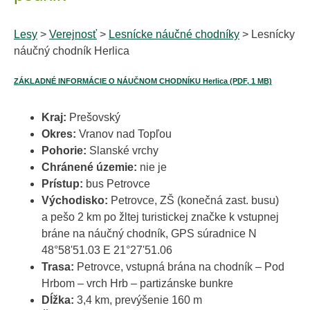
Lesy
>
Verejnosť
>
Lesnícke náučné chodníky
> Lesnícky
náučný chodník Herlica
ZÁKLADNÉ INFORMÁCIE O NÁUČNOM CHODNÍKU Herlica (PDF, 1 MB)
Kraj:
Prešovský
Okres:
Vranov nad Topľou
Pohorie:
Slanské vrchy
Chránené územie:
nie je
Prístup:
bus Petrovce
Východisko:
Petrovce, ZŠ (konečná zast. busu)
a pešo 2 km po žltej turistickej značke k vstupnej
bráne na náučný chodník, GPS súradnice N
48°58'51.03 E 21°27'51.06
Trasa:
Petrovce, vstupná brána na chodník – Pod
Hrbom – vrch Hrb – partizánske bunkre
Dĺžka:
3,4 km, prevýšenie 160 m