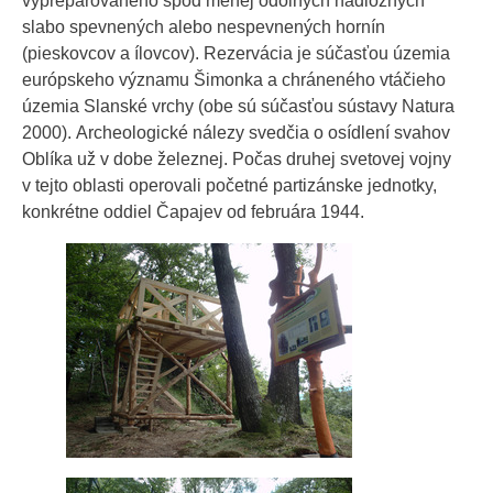
vypreparovaného spod menej odolných nadložných
slabo spevnených alebo nespevnených hornín
(pieskovcov a ílovcov). Rezervácia je súčasťou územia
európskeho významu Šimonka a chráneného vtáčieho
územia Slanské vrchy (obe sú súčasťou sústavy Natura
2000). Archeologické nálezy svedčia o osídlení svahov
Oblíka už v dobe železnej. Počas druhej svetovej vojny
v tejto oblasti operovali početné partizánske jednotky,
konkrétne oddiel Čapajev od februára 1944.