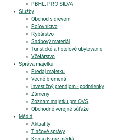
PBHL, PRO SILVA
Služby
Obchod s drevom
Poľovníctvo
Rybárstvo
Sadbový materiál
Turistické a hotelové ubytovanie
Včelárstvo
Správa majetku
Predaj majetku
Vecné bremená
Investičný prenájom - podmienky
Zámeny
Zoznam majetku pre OVS
Obchodné verejné súťaže
Médiá
Aktuality
Tlačové správy
Kontakty pre médiá