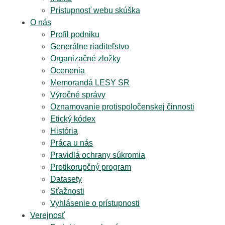
Prístupnosť webu skúška
O nás
Profil podniku
Generálne riaditeľstvo
Organizačné zložky
Ocenenia
Memorandá LESY SR
Výročné správy
Oznamovanie protispoločenskej činnosti
Etický kódex
História
Práca u nás
Pravidlá ochrany súkromia
Protikorupčný program
Datasety
Sťažnosti
Vyhlásenie o prístupnosti
Verejnosť