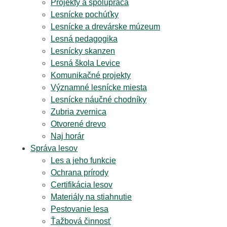
Projekty a spolupráca
Lesnícke pochúťky
Lesnícke a drevárske múzeum
Lesná pedagogika
Lesnícky skanzen
Lesná škola Levice
Komunikačné projekty
Významné lesnícke miesta
Lesnícke náučné chodníky
Zubria zvernica
Otvorené drevo
Naj horár
Správa lesov
Les a jeho funkcie
Ochrana prírody
Certifikácia lesov
Materiály na stiahnutie
Pestovanie lesa
Ťažbová činnosť