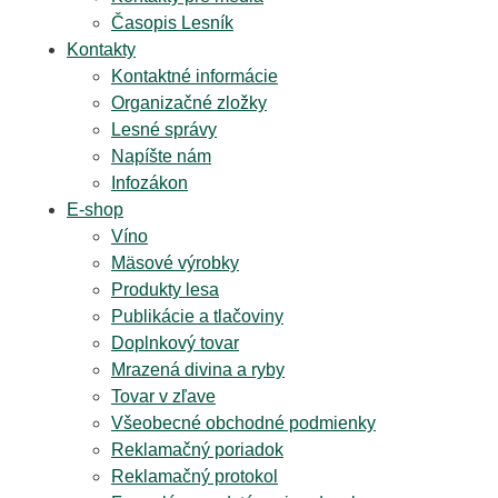
Časopis Lesník
Kontakty
Kontaktné informácie
Organizačné zložky
Lesné správy
Napíšte nám
Infozákon
E-shop
Víno
Mäsové výrobky
Produkty lesa
Publikácie a tlačoviny
Doplnkový tovar
Mrazená divina a ryby
Tovar v zľave
Všeobecné obchodné podmienky
Reklamačný poriadok
Reklamačný protokol