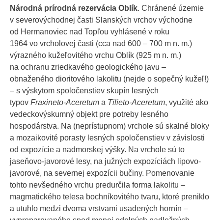
Národná prírodná rezervácia Oblík
. Chránené územie
v severovýchodnej časti Slanských vrchov východne
od Hermanoviec nad Topľou vyhlásené v roku
1964 vo vrcholovej časti (cca nad 600 – 700 m n. m.)
výrazného kužeľovitého vrchu Oblík (925 m n. m.)
na ochranu zriedkavého geologického javu –
obnaženého dioritového lakolitu (nejde o sopečný kužeľ!)
– s výskytom spoločenstiev skupín lesných
typov
Fraxineto-Aceretum
a
Tilieto-Aceretum
, využité ako
vedeckovýskumný objekt pre potreby lesného
hospodárstva. Na (neprístupnom) vrchole sú skalné bloky
a mozaikovité porasty lesných spoločenstiev v závislosti
od expozície a nadmorskej výšky. Na vrchole sú to
jaseňovo-javorové lesy, na južných expozíciách lipovo-
javorové, na severnej expozícii bučiny. Pomenovanie
tohto nevšedného vrchu predurčila forma lakolitu –
magmatického telesa bochníkovitého tvaru, ktoré preniklo
a utuhlo medzi dvoma vrstvami usadených hornín –