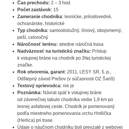
Čas prechodu:
2 – 3 hod.
Počet zastávok:
15
Zameranie chodníka:
lesnícke, prírodovedné,
ochranárske, historické
Typ chodníka:
samoobslužný, líniový, obojsmerný,
peší, celoročný
Náročnosť terénu:
stredne náročná trasa
Nadväznosť na turistickú značku:
Prístup
k vstupnej bráne na chodník po žltej turistickej
značke.
Rok otvorenia, garant:
2011, LESY SR, š. p.,
Odštepný závod Prešov (v súčasnosti OZ Šariš)
Textový sprievodca:
nie je
Poznámka:
Návrat späť k vstupnej bráne
od záverečnej tabule chodníka vedie 1,9 km po
lesnej asfaltovej ceste. Chodník je pomenovaný
podľa miestneho pomenovania vrchu Hrdlička
(Herlica) pri trase.
Údaje o náučnom chodníku boli prevzaté z webovej