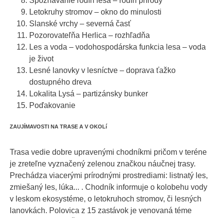
Spoznávanie rodín lesa – rodín prírody
Letokruhy stromov – okno do minulosti
Slanské vrchy – severná časť
Pozorovateľňa Herlica – rozhľadňa
Les a voda – vodohospodárska funkcia lesa – voda
je život
Lesné lanovky v lesníctve – doprava ťažko
dostupného dreva
Lokalita Lysá – partizánsky bunker
Poďakovanie
ZAUJÍMAVOSTI NA TRASE A V OKOLí
Trasa vedie dobre upravenými chodníkmi pričom v teréne
je zreteľne vyznačený zelenou značkou náučnej trasy.
Prechádza viacerými prírodnými prostrediami: listnatý les,
zmiešaný les, lúka... . Chodník informuje o kolobehu vody
v leskom ekosystéme, o letokruhoch stromov, či lesných
lanovkách. Polovica z 15 zastávok je venovaná téme