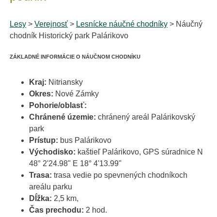
Lesy
>
Verejnosť
>
Lesnícke náučné chodníky
> Náučný
chodník Historický park Palárikovo
ZÁKLADNÉ INFORMÁCIE O NÁUČNOM CHODNÍKU
Kraj:
Nitriansky
Okres:
Nové Zámky
Pohorie/oblasť:
Chránené územie:
chránený areál Palárikovský
park
Prístup:
bus Palárikovo
Východisko:
kaštieľ Palárikovo, GPS súradnice N
48° 2'24.98" E 18° 4'13.99"
Trasa:
trasa vedie po spevnených chodníkoch
areálu parku
Dĺžka:
2,5 km,
Čas prechodu:
2 hod.