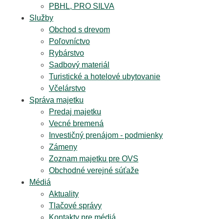
PBHL, PRO SILVA
Služby
Obchod s drevom
Poľovníctvo
Rybárstvo
Sadbový materiál
Turistické a hotelové ubytovanie
Včelárstvo
Správa majetku
Predaj majetku
Vecné bremená
Investičný prenájom - podmienky
Zámeny
Zoznam majetku pre OVS
Obchodné verejné súťaže
Médiá
Aktuality
Tlačové správy
Kontakty pre médiá