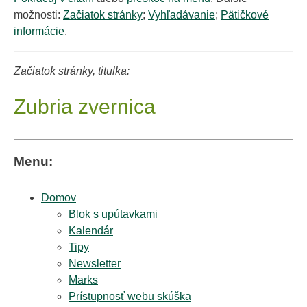
možnosti:
Začiatok stránky
;
Vyhľadávanie
;
Pätičkové
informácie
.
Začiatok stránky, titulka:
Zubria zvernica
Menu:
Domov
Blok s upútavkami
Kalendár
Tipy
Newsletter
Marks
Prístupnosť webu skúška