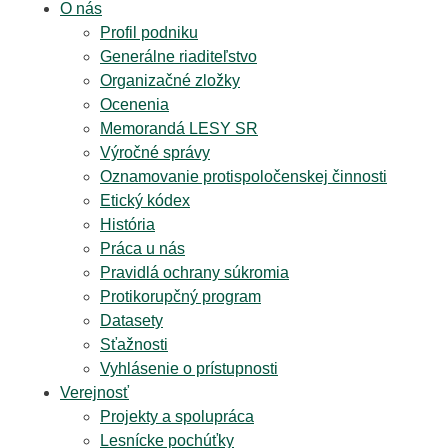
O nás
Profil podniku
Generálne riaditeľstvo
Organizačné zložky
Ocenenia
Memorandá LESY SR
Výročné správy
Oznamovanie protispoločenskej činnosti
Etický kódex
História
Práca u nás
Pravidlá ochrany súkromia
Protikorupčný program
Datasety
Sťažnosti
Vyhlásenie o prístupnosti
Verejnosť
Projekty a spolupráca
Lesnícke pochúťky