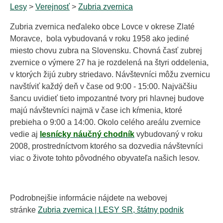
Lesy
>
Verejnosť
>
Zubria zvernica
Zubria zvernica neďaleko obce Lovce v okrese Zlaté
Moravce, bola vybudovaná v roku 1958 ako jediné
miesto chovu zubra na Slovensku. Chovná časť zubrej
zvernice o výmere 27 ha je rozdelená na štyri oddelenia,
v ktorých žijú zubry striedavo. Návštevníci môžu zvernicu
navštíviť každý deň v čase od 9:00 - 15:00. Najväčšiu
šancu uvidieť tieto impozantné tvory pri hlavnej budove
majú návštevníci najmä v čase ich kŕmenia, ktoré
prebieha o 9:00 a 14:00. Okolo celého areálu zvernice
vedie aj
lesnícky náučný chodník
vybudovaný v roku
2008, prostredníctvom ktorého sa dozvedia návštevníci
viac o živote tohto pôvodného obyvateľa našich lesov.
Podrobnejšie informácie nájdete na webovej
stránke
Zubria zvernica | LESY SR, štátny podnik