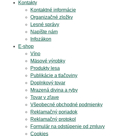
Kontakty
Kontaktné informácie
Organizačné zložky
Lesné správy
Napíšte nám
Infozákon
E-shop
Víno
Mäsové výrobky
Produkty lesa
Publikácie a tlačoviny
Doplnkový tovar
Mrazená divina a ryby
Tovar v zľave
Všeobecné obchodné podmienky
Reklamačný poriadok
Reklamačný protokol
Formulár na odstúpenie od zmluvy
Cookies