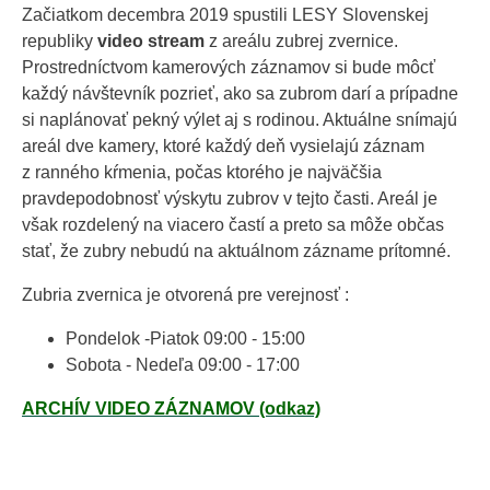
Začiatkom decembra 2019 spustili LESY Slovenskej
republiky
video stream
z areálu zubrej zvernice.
Prostredníctvom kamerových záznamov si bude môcť
každý návštevník pozrieť, ako sa zubrom darí a prípadne
si naplánovať pekný výlet aj s rodinou. Aktuálne snímajú
areál dve kamery, ktoré každý deň vysielajú záznam
z ranného kŕmenia, počas ktorého je najväčšia
pravdepodobnosť výskytu zubrov v tejto časti. Areál je
však rozdelený na viacero častí a preto sa môže občas
stať, že zubry nebudú na aktuálnom zázname prítomné.
Zubria zvernica je otvorená pre verejnosť :
Pondelok -Piatok 09:00 - 15:00
Sobota - Nedeľa 09:00 - 17:00
ARCHÍV VIDEO ZÁZNAMOV (odkaz)