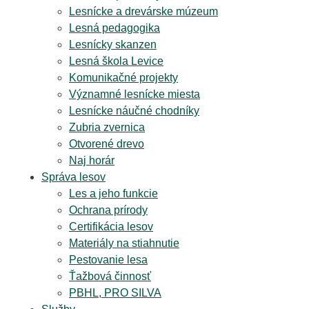
Lesnícke a drevárske múzeum
Lesná pedagogika
Lesnícky skanzen
Lesná škola Levice
Komunikačné projekty
Významné lesnícke miesta
Lesnícke náučné chodníky
Zubria zvernica
Otvorené drevo
Naj horár
Správa lesov
Les a jeho funkcie
Ochrana prírody
Certifikácia lesov
Materiály na stiahnutie
Pestovanie lesa
Ťažbová činnosť
PBHL, PRO SILVA