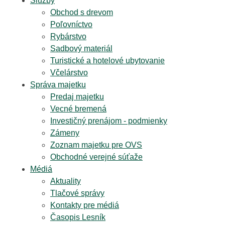
Služby
Obchod s drevom
Poľovníctvo
Rybárstvo
Sadbový materiál
Turistické a hotelové ubytovanie
Včelárstvo
Správa majetku
Predaj majetku
Vecné bremená
Investičný prenájom - podmienky
Zámeny
Zoznam majetku pre OVS
Obchodné verejné súťaže
Médiá
Aktuality
Tlačové správy
Kontakty pre médiá
Časopis Lesník