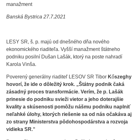
manažment
Banská Bystrica 27.7.2021
LESY SR, š. p. majú od dnešného dňa nového
ekonomického riaditeľa. Vyšší manažment štátneho
podniku posilní Dušan Lašák, ktorý na poste nahradí
Karola Vinša.
Poverený generálny riaditeľ LESOV SR Tibor
K
ő
szeghy
hovorí, že ide o dôležitý krok. „Štátny podnik čaká
zásadný proces transformácie. Verím, že p. Lašák
prinesie do podniku svieži vietor a jeho doterajšie
kvality a skúsenosti pomôžu nášmu podniku naplniť
neľahké úlohy, ktorých riešenie sa od nás očakáva aj
zo strany Ministerstva pôdohospodárstva a rozvoja
vidieka SR.“