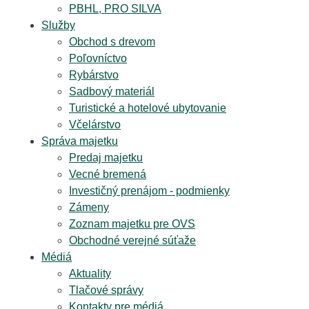
PBHL, PRO SILVA
Služby
Obchod s drevom
Poľovníctvo
Rybárstvo
Sadbový materiál
Turistické a hotelové ubytovanie
Včelárstvo
Správa majetku
Predaj majetku
Vecné bremená
Investičný prenájom - podmienky
Zámeny
Zoznam majetku pre OVS
Obchodné verejné súťaže
Médiá
Aktuality
Tlačové správy
Kontakty pre médiá