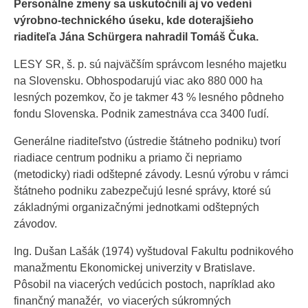
Personálne zmeny sa uskutočnili aj vo vedení
výrobno-technického úseku, kde doterajšieho
riaditeľa Jána Schürgera nahradil Tomáš Čuka.
LESY SR, š. p. sú najväčším správcom lesného majetku
na Slovensku. Obhospodarujú viac ako 880 000 ha
lesných pozemkov, čo je takmer 43 % lesného pôdneho
fondu Slovenska. Podnik zamestnáva cca 3400 ľudí.
Generálne riaditeľstvo (ústredie štátneho podniku) tvorí
riadiace centrum podniku a priamo či nepriamo
(metodicky) riadi odštepné závody. Lesnú výrobu v rámci
štátneho podniku zabezpečujú lesné správy, ktoré sú
základnými organizačnými jednotkami odštepných
závodov.
Ing. Dušan Lašák (1974) vyštudoval Fakultu podnikového
manažmentu Ekonomickej univerzity v Bratislave.
Pôsobil na viacerých vedúcich postoch, napríklad ako
finančný manažér, vo viacerých súkromných