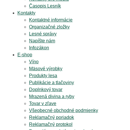
Časopis Lesník
Kontakty
Kontaktné informácie
Organizačné zložky
Lesné správy
Napíšte nám
Infozákon
E-shop
Víno
Mäsové výrobky
Produkty lesa
Publikácie a tlačoviny
Doplnkový tovar
Mrazená divina a ryby
Tovar v zľave
Všeobecné obchodné podmienky
Reklamačný poriadok
Reklamačný protokol