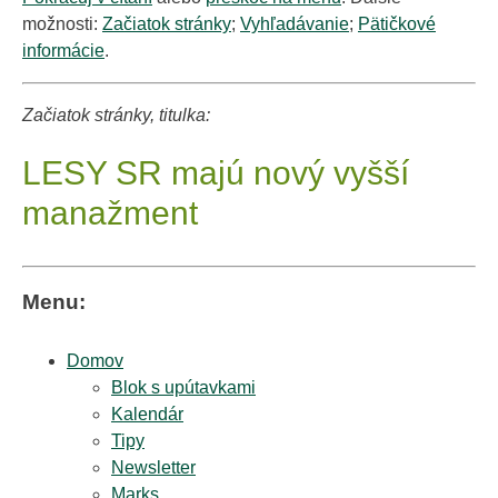
možnosti:
Začiatok stránky
;
Vyhľadávanie
;
Pätičkové
informácie
.
Začiatok stránky, titulka:
LESY SR majú nový vyšší
manažment
Menu:
Domov
Blok s upútavkami
Kalendár
Tipy
Newsletter
Marks