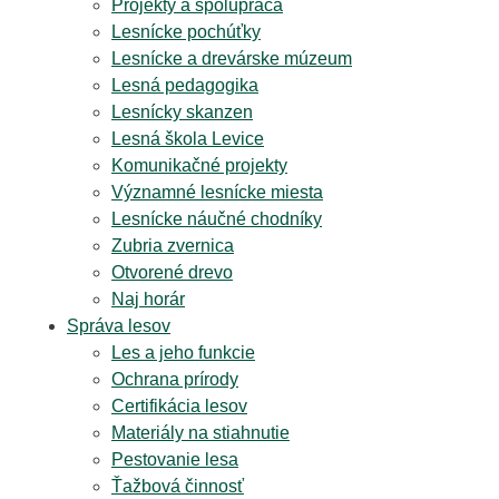
Projekty a spolupráca
Lesnícke pochúťky
Lesnícke a drevárske múzeum
Lesná pedagogika
Lesnícky skanzen
Lesná škola Levice
Komunikačné projekty
Významné lesnícke miesta
Lesnícke náučné chodníky
Zubria zvernica
Otvorené drevo
Naj horár
Správa lesov
Les a jeho funkcie
Ochrana prírody
Certifikácia lesov
Materiály na stiahnutie
Pestovanie lesa
Ťažbová činnosť