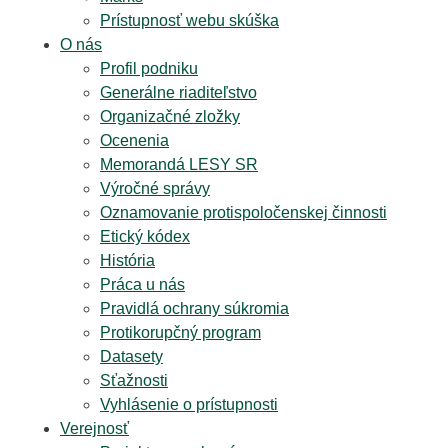
Prístupnosť webu skúška
O nás
Profil podniku
Generálne riaditeľstvo
Organizačné zložky
Ocenenia
Memorandá LESY SR
Výročné správy
Oznamovanie protispoločenskej činnosti
Etický kódex
História
Práca u nás
Pravidlá ochrany súkromia
Protikorupčný program
Datasety
Sťažnosti
Vyhlásenie o prístupnosti
Verejnosť