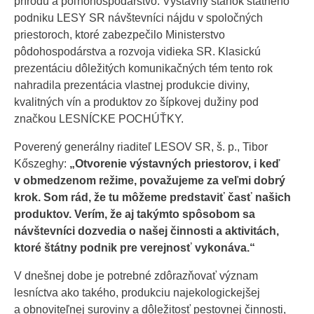
prírodu a poľnohospodárstvo. Výstavný stánok štátneho
podniku LESY SR návštevníci nájdu v spoločných
priestoroch, ktoré zabezpečilo Ministerstvo
pôdohospodárstva a rozvoja vidieka SR. Klasickú
prezentáciu dôležitých komunikačných tém tento rok
nahradila prezentácia vlastnej produkcie diviny,
kvalitných vín a produktov zo šípkovej dužiny pod
značkou LESNÍCKE POCHÚŤKY.
Poverený generálny riaditeľ LESOV SR, š. p., Tibor
Kőszeghy:
„Otvorenie výstavných priestorov, i keď
v obmedzenom režime, považujeme za veľmi dobrý
krok. Som rád, že tu môžeme predstaviť časť našich
produktov. Verím, že aj takýmto spôsobom sa
návštevníci dozvedia o našej činnosti a aktivitách,
ktoré štátny podnik pre verejnosť vykonáva.“
V dnešnej dobe je potrebné zdôrazňovať význam
lesníctva ako takého, produkciu najekologickejšej
a obnoviteľnej suroviny a dôležitosť pestovnej činnosti,