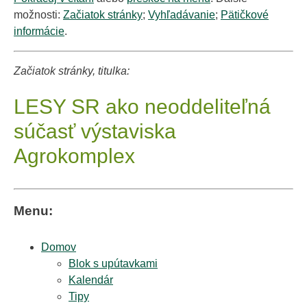
možnosti:
Začiatok stránky
;
Vyhľadávanie
;
Pätičkové
informácie
.
Začiatok stránky, titulka:
LESY SR ako neoddeliteľná
súčasť výstaviska
Agrokomplex
Menu:
Domov
Blok s upútavkami
Kalendár
Tipy