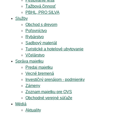
Pestovanie lesa
Ťažbová činnosť
PBHL, PRO SILVA
Služby
Obchod s drevom
Poľovníctvo
Rybárstvo
Sadbový materiál
Turistické a hotelové ubytovanie
Včelárstvo
Správa majetku
Predaj majetku
Vecné bremená
Investičný prenájom - podmienky
Zámeny
Zoznam majetku pre OVS
Obchodné verejné súťaže
Médiá
Aktuality