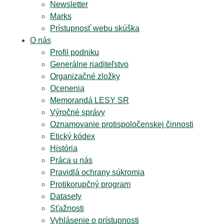
Newsletter
Marks
Prístupnosť webu skúška
O nás
Profil podniku
Generálne riaditeľstvo
Organizačné zložky
Ocenenia
Memorandá LESY SR
Výročné správy
Oznamovanie protispoločenskej činnosti
Etický kódex
História
Práca u nás
Pravidlá ochrany súkromia
Protikorupčný program
Datasety
Sťažnosti
Vyhlásenie o prístupnosti