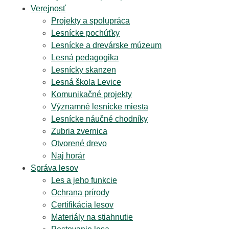
Verejnosť
Projekty a spolupráca
Lesnícke pochúťky
Lesnícke a drevárske múzeum
Lesná pedagogika
Lesnícky skanzen
Lesná škola Levice
Komunikačné projekty
Významné lesnícke miesta
Lesnícke náučné chodníky
Zubria zvernica
Otvorené drevo
Naj horár
Správa lesov
Les a jeho funkcie
Ochrana prírody
Certifikácia lesov
Materiály na stiahnutie