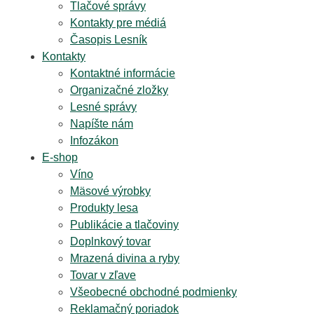
Tlačové správy
Kontakty pre médiá
Časopis Lesník
Kontakty
Kontaktné informácie
Organizačné zložky
Lesné správy
Napíšte nám
Infozákon
E-shop
Víno
Mäsové výrobky
Produkty lesa
Publikácie a tlačoviny
Doplnkový tovar
Mrazená divina a ryby
Tovar v zľave
Všeobecné obchodné podmienky
Reklamačný poriadok