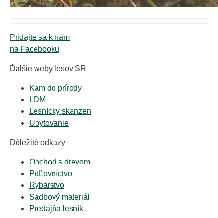
Pridajte sa k nám
na Facebooku
Ďalšie weby lesov SR
Kam do prírody
LDM
Lesnícky skanzen
Ubytovanie
Dôležité odkazy
Obchod s drevom
PoĽovníctvo
Rybárstvo
Sadbový materiál
Predajňa lesník