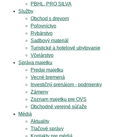
PBHL, PRO SILVA
Služby
Obchod s drevom
Poľovníctvo
Rybárstvo
Sadbový materiál
Turistické a hotelové ubytovanie
Včelárstvo
Správa majetku
Predaj majetku
Vecné bremená
Investičný prenájom - podmienky
Zámeny
Zoznam majetku pre OVS
Obchodné verejné súťaže
Médiá
Aktuality
Tlačové správy
Kontakty pre médiá