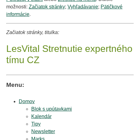
možnosti:
Začiatok stránky
;
Vyhľadávanie
;
Pätičkové
informácie
.
Začiatok stránky, titulka:
LesVital Stretnutie expertného
tímu CZ
Menu:
Domov
Blok s upútavkami
Kalendár
Tipy
Newsletter
Marks