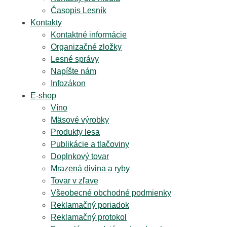
Časopis Lesník
Kontakty
Kontaktné informácie
Organizačné zložky
Lesné správy
Napíšte nám
Infozákon
E-shop
Víno
Mäsové výrobky
Produkty lesa
Publikácie a tlačoviny
Doplnkový tovar
Mrazená divina a ryby
Tovar v zľave
Všeobecné obchodné podmienky
Reklamačný poriadok
Reklamačný protokol