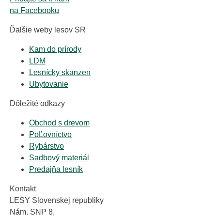
na Facebooku
Ďalšie weby lesov SR
Kam do prírody
LDM
Lesnícky skanzen
Ubytovanie
Dôležité odkazy
Obchod s drevom
PoĽovníctvo
Rybárstvo
Sadbový materiál
Predajňa lesník
Kontakt
LESY Slovenskej republiky
Nám. SNP 8,