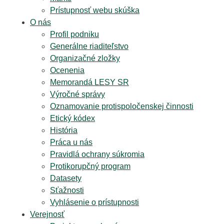
Prístupnosť webu skúška
O nás
Profil podniku
Generálne riaditeľstvo
Organizačné zložky
Ocenenia
Memorandá LESY SR
Výročné správy
Oznamovanie protispoločenskej činnosti
Etický kódex
História
Práca u nás
Pravidlá ochrany súkromia
Protikorupčný program
Datasety
Sťažnosti
Vyhlásenie o prístupnosti
Verejnosť