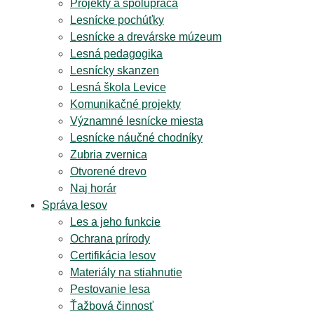
Projekty a spolupráca
Lesnícke pochúťky
Lesnícke a drevárske múzeum
Lesná pedagogika
Lesnícky skanzen
Lesná škola Levice
Komunikačné projekty
Významné lesnícke miesta
Lesnícke náučné chodníky
Zubria zvernica
Otvorené drevo
Naj horár
Správa lesov
Les a jeho funkcie
Ochrana prírody
Certifikácia lesov
Materiály na stiahnutie
Pestovanie lesa
Ťažbová činnosť