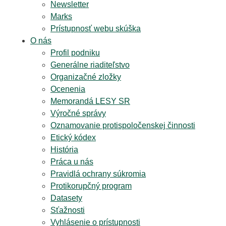
Newsletter
Marks
Prístupnosť webu skúška
O nás
Profil podniku
Generálne riaditeľstvo
Organizačné zložky
Ocenenia
Memorandá LESY SR
Výročné správy
Oznamovanie protispoločenskej činnosti
Etický kódex
História
Práca u nás
Pravidlá ochrany súkromia
Protikorupčný program
Datasety
Sťažnosti
Vyhlásenie o prístupnosti