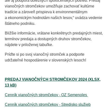
ale aj podpora dôležitých spoločenských potrieb. Predaj
vianočných stromčekov umožňuje zachovať kultúrne
tradície a zároveň prispieva k environmentálnym
a ekonomickým hodnotám našich lesov,“ uvádza vedenie
štátneho podniku.
Bližšie informácie, vrátane konkrétnych predajných miest,
termínov predaja a dostupných druhov stromčekov,
nájdete v priloženej tabuľke.
Príďte si po svoj vianočný stromček a podporte
udržateľné hospodárenie v slovenských lesoch!
PREDAJ VIANOČNÝCH STROMČEKOV 2024 (XLSX,
13 kB)
Cenník vianočných stromčekov - OZ Semenoles
Cenník vianočných stromčekov - Stredisko služieb