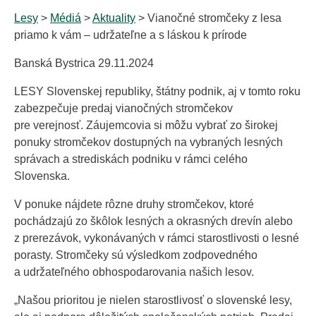
Lesy
>
Médiá
>
Aktuality
> Vianočné stromčeky z lesa
priamo k vám – udržateľne a s láskou k prírode
Banská Bystrica 29.11.2024
LESY Slovenskej republiky, štátny podnik, aj v tomto roku
zabezpečuje predaj vianočných stromčekov
pre verejnosť. Záujemcovia si môžu vybrať zo širokej
ponuky stromčekov dostupných na vybraných lesných
správach a strediskách podniku v rámci celého
Slovenska.
V ponuke nájdete rôzne druhy stromčekov, ktoré
pochádzajú zo škôlok lesných a okrasných drevín alebo
z prerezávok, vykonávaných v rámci starostlivosti o lesné
porasty. Stromčeky sú výsledkom zodpovedného
a udržateľného obhospodarovania našich lesov.
„Našou prioritou je nielen starostlivosť o slovenské lesy,