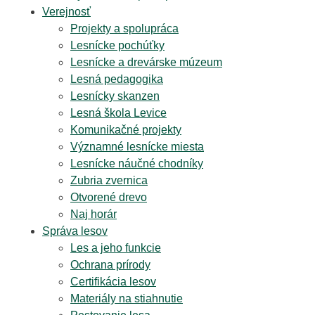
Verejnosť
Projekty a spolupráca
Lesnícke pochúťky
Lesnícke a drevárske múzeum
Lesná pedagogika
Lesnícky skanzen
Lesná škola Levice
Komunikačné projekty
Významné lesnícke miesta
Lesnícke náučné chodníky
Zubria zvernica
Otvorené drevo
Naj horár
Správa lesov
Les a jeho funkcie
Ochrana prírody
Certifikácia lesov
Materiály na stiahnutie