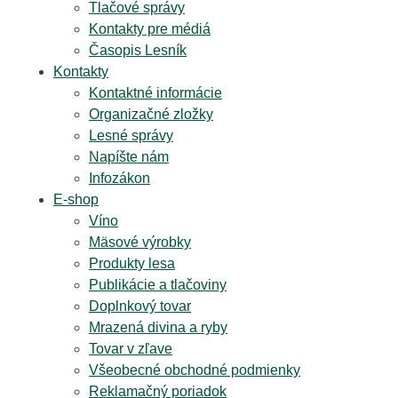
Tlačové správy
Kontakty pre médiá
Časopis Lesník
Kontakty
Kontaktné informácie
Organizačné zložky
Lesné správy
Napíšte nám
Infozákon
E-shop
Víno
Mäsové výrobky
Produkty lesa
Publikácie a tlačoviny
Doplnkový tovar
Mrazená divina a ryby
Tovar v zľave
Všeobecné obchodné podmienky
Reklamačný poriadok