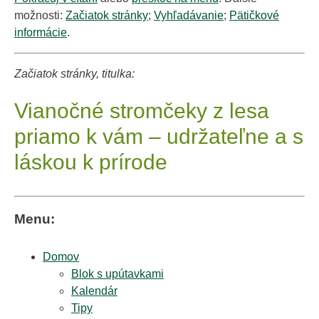
možnosti:
Začiatok stránky
;
Vyhľadávanie
;
Pätičkové
informácie
.
Začiatok stránky, titulka:
Vianočné stromčeky z lesa
priamo k vám – udržateľne a s
láskou k prírode
Menu:
Domov
Blok s upútavkami
Kalendár
Tipy