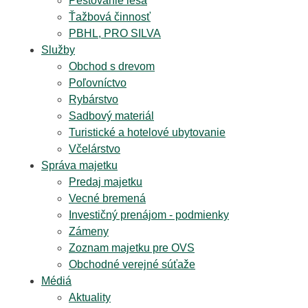
Pestovanie lesa
Ťažbová činnosť
PBHL, PRO SILVA
Služby
Obchod s drevom
Poľovníctvo
Rybárstvo
Sadbový materiál
Turistické a hotelové ubytovanie
Včelárstvo
Správa majetku
Predaj majetku
Vecné bremená
Investičný prenájom - podmienky
Zámeny
Zoznam majetku pre OVS
Obchodné verejné súťaže
Médiá
Aktuality