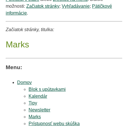
možnosti:
Začiatok stránky
;
Vyhľadávanie
;
Pätičkové
informácie
.
Začiatok stránky, titulka:
Marks
Menu:
Domov
Blok s upútavkami
Kalendár
Tipy
Newsletter
Marks
Prístupnosť webu skúška