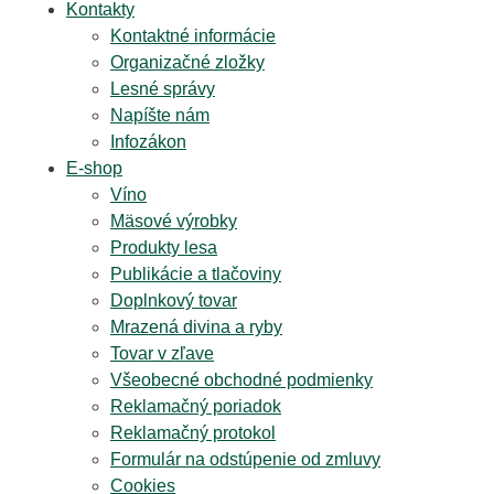
Kontakty
Kontaktné informácie
Organizačné zložky
Lesné správy
Napíšte nám
Infozákon
E-shop
Víno
Mäsové výrobky
Produkty lesa
Publikácie a tlačoviny
Doplnkový tovar
Mrazená divina a ryby
Tovar v zľave
Všeobecné obchodné podmienky
Reklamačný poriadok
Reklamačný protokol
Formulár na odstúpenie od zmluvy
Cookies