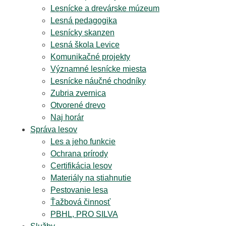
Lesnícke a drevárske múzeum
Lesná pedagogika
Lesnícky skanzen
Lesná škola Levice
Komunikačné projekty
Významné lesnícke miesta
Lesnícke náučné chodníky
Zubria zvernica
Otvorené drevo
Naj horár
Správa lesov
Les a jeho funkcie
Ochrana prírody
Certifikácia lesov
Materiály na stiahnutie
Pestovanie lesa
Ťažbová činnosť
PBHL, PRO SILVA