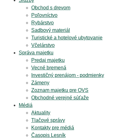
Služby
Obchod s drevom
Poľovníctvo
Rybárstvo
Sadbový materiál
Turistické a hotelové ubytovanie
Včelárstvo
Správa majetku
Predaj majetku
Vecné bremená
Investičný prenájom - podmienky
Zámeny
Zoznam majetku pre OVS
Obchodné verejné súťaže
Médiá
Aktuality
Tlačové správy
Kontakty pre médiá
Časopis Lesník