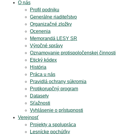
O nás
Profil podniku
Generálne riaditeľstvo
Organizačné zložky
Ocenenia
Memorandá LESY SR
Výročné správy
Oznamovanie protispoločenskej činnosti
Etický kódex
História
Práca u nás
Pravidlá ochrany súkromia
Protikorupčný program
Datasety
Sťažnosti
Vyhlásenie o prístupnosti
Verejnosť
Projekty a spolupráca
Lesnícke pochúťky