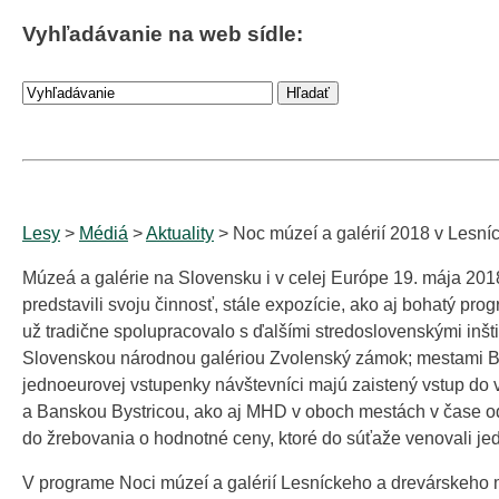
Vyhľadávanie na web sídle:
Lesy
>
Médiá
>
Aktuality
> Noc múzeí a galérií 2018 v Lesn
Múzeá a galérie na Slovensku i v celej Európe 19. mája 2018
predstavili svoju činnosť, stále expozície, ako aj bohatý pro
už tradične spolupracovalo s ďalšími stredoslovenskými i
Slovenskou národnou galériou Zvolenský zámok; mestami Ban
jednoeurovej vstupenky návštevníci majú zaistený vstup do 
a Banskou Bystricou, ako aj MHD v oboch mestách v čase od 15
do žrebovania o hodnotné ceny, ktoré do súťaže venovali je
V programe Noci múzeí a galérií Lesníckeho a drevárskeho 