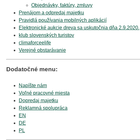
Objednávky, faktúry, zmluvy
Prenájom a odpredaj majetku
Pravidlá používania mobilných aplikácií
Elektronické aukcie dreva sa uskutočnia dňa 2.9.2020.
klub slovenských turistov
climaforceelife
Verejné obstarávanie
Dodatočné menu:
Napíšte nám
Voľné pracovné miesta
Dopredaj majetku
Reklamná spolupráca
EN
DE
PL