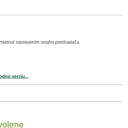
dmietnuť nastavením svojho prehliadača.
odnú verziu...
volene