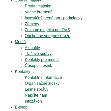
Správa majetku
Predaj majetku
Vecné bremená
Investičný prenájom - podmienky
Zámeny
Zoznam majetku pre OVS
Obchodné verejné súťaže
Médiá
Aktuality
Tlačové správy
Kontakty pre médiá
Časopis Lesník
Kontakty
Kontaktné informácie
Organizačné zložky
Lesné správy
Napíšte nám
Infozákon
E-shop