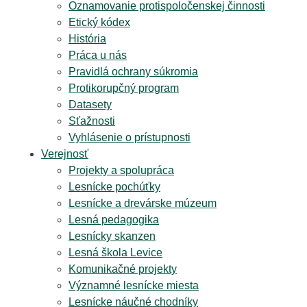
Oznamovanie protispoločenskej činnosti
Etický kódex
História
Práca u nás
Pravidlá ochrany súkromia
Protikorupčný program
Datasety
Sťažnosti
Vyhlásenie o prístupnosti
Verejnosť
Projekty a spolupráca
Lesnícke pochúťky
Lesnícke a drevárske múzeum
Lesná pedagogika
Lesnícky skanzen
Lesná škola Levice
Komunikačné projekty
Významné lesnícke miesta
Lesnícke náučné chodníky