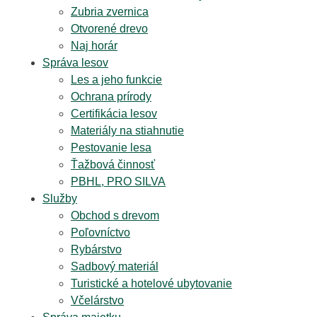
Zubria zvernica
Otvorené drevo
Naj horár
Správa lesov
Les a jeho funkcie
Ochrana prírody
Certifikácia lesov
Materiály na stiahnutie
Pestovanie lesa
Ťažbová činnosť
PBHL, PRO SILVA
Služby
Obchod s drevom
Poľovníctvo
Rybárstvo
Sadbový materiál
Turistické a hotelové ubytovanie
Včelárstvo