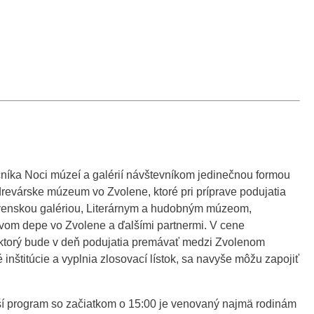
očníka Noci múzeí a galérií návštevníkom jedinečnou formou
a drevárske múzeum vo Zvolene, ktoré pri príprave podujatia
ovenskou galériou, Literárnym a hudobným múzeom,
vom depe vo Zvolene a ďalšími partnermi. V cene
, ktorý bude v deň podujatia premávať medzi Zvolenom
nštitúcie a vyplnia zlosovací lístok, sa navyše môžu zapojiť
ší program so začiatkom o 15:00 je venovaný najmä rodinám