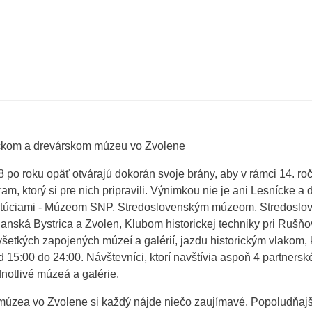
íckom a drevárskom múzeu vo Zvolene
 po roku opäť otvárajú dokorán svoje brány, aby v rámci 14. r
gram, ktorý si pre nich pripravili. Výnimkou nie je ani Lesnícke 
nštitúciami - Múzeom SNP, Stredoslovenským múzeom, Stredosl
ská Bystrica a Zvolen, Klubom historickej techniky pri Rušňo
všetkých zapojených múzeí a galérií, jazdu historickým vlakom
:00 do 24:00. Návštevníci, ktorí navštívia aspoň 4 partnerské i
dnotlivé múzeá a galérie.
múzea vo Zvolene si každý nájde niečo zaujímavé. Popoludňaj