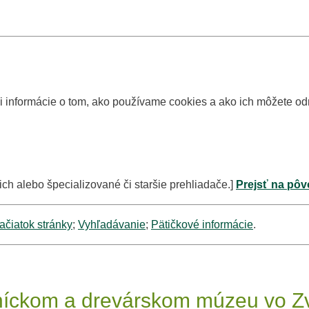
si informácie o tom, ako používame cookies a ako ich môžete o
ich alebo špecializované či staršie prehliadače.]
Prejsť na pôv
ačiatok stránky
;
Vyhľadávanie
;
Pätičkové informácie
.
sníckom a drevárskom múzeu vo Z