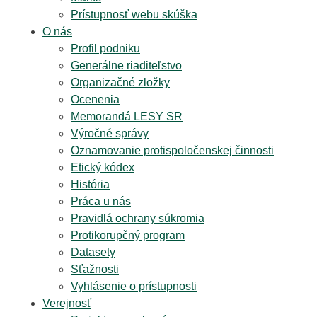
Prístupnosť webu skúška
O nás
Profil podniku
Generálne riaditeľstvo
Organizačné zložky
Ocenenia
Memorandá LESY SR
Výročné správy
Oznamovanie protispoločenskej činnosti
Etický kódex
História
Práca u nás
Pravidlá ochrany súkromia
Protikorupčný program
Datasety
Sťažnosti
Vyhlásenie o prístupnosti
Verejnosť