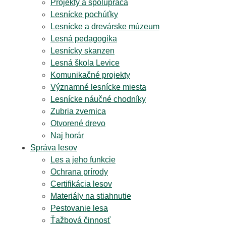
Projekty a spolupráca
Lesnícke pochúťky
Lesnícke a drevárske múzeum
Lesná pedagogika
Lesnícky skanzen
Lesná škola Levice
Komunikačné projekty
Významné lesnícke miesta
Lesnícke náučné chodníky
Zubria zvernica
Otvorené drevo
Naj horár
Správa lesov
Les a jeho funkcie
Ochrana prírody
Certifikácia lesov
Materiály na stiahnutie
Pestovanie lesa
Ťažbová činnosť