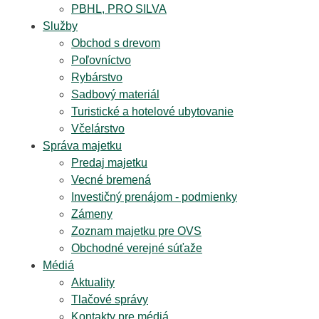
PBHL, PRO SILVA
Služby
Obchod s drevom
Poľovníctvo
Rybárstvo
Sadbový materiál
Turistické a hotelové ubytovanie
Včelárstvo
Správa majetku
Predaj majetku
Vecné bremená
Investičný prenájom - podmienky
Zámeny
Zoznam majetku pre OVS
Obchodné verejné súťaže
Médiá
Aktuality
Tlačové správy
Kontakty pre médiá