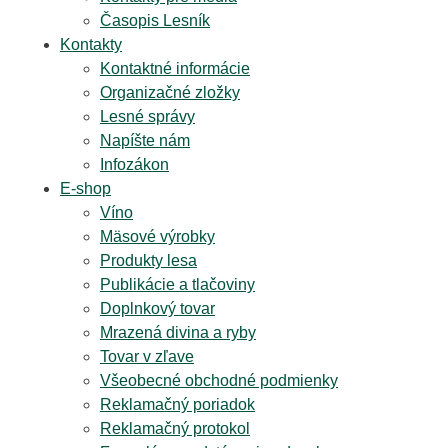
Časopis Lesník
Kontakty
Kontaktné informácie
Organizačné zložky
Lesné správy
Napíšte nám
Infozákon
E-shop
Víno
Mäsové výrobky
Produkty lesa
Publikácie a tlačoviny
Doplnkový tovar
Mrazená divina a ryby
Tovar v zľave
Všeobecné obchodné podmienky
Reklamačný poriadok
Reklamačný protokol