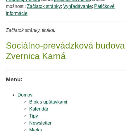
možnosti:
Začiatok stránky
;
Vyhľadávanie
;
Pätičkové
informácie
.
Začiatok stránky, titulka:
Sociálno-prevádzková budova
Zvernica Karná
Menu:
Domov
Blok s upútavkami
Kalendár
Tipy
Newsletter
Marks