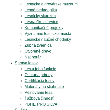
Lesnícke a drevárske múzeum
Lesná pedagogika
Lesnícky skanzen
Lesná škola Levice
Komunikačné projekty
Významné lesnícke miesta
Lesnícke náučné chodníky
Zubria zvernica
Otvorené drevo
Naj horár
Správa lesov
Les a jeho funkcie
Ochrana prírody
Certifikácia lesov
Materiály na stiahnutie
Pestovanie lesa
Ťažbová činnosť
PBHL, PRO SILVA