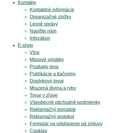
Kontakty
Kontaktné informácie
Organizačné zložky
Lesné správy
Napíšte nám
Infozákon
E-shop
Víno
Mäsové výrobky
Produkty lesa
Publikácie a tlačoviny
Doplnkový tovar
Mrazená divina a ryby
Tovar v zľave
Všeobecné obchodné podmienky
Reklamačný poriadok
Reklamačný protokol
Formulár na odstúpenie od zmluvy
Cookies