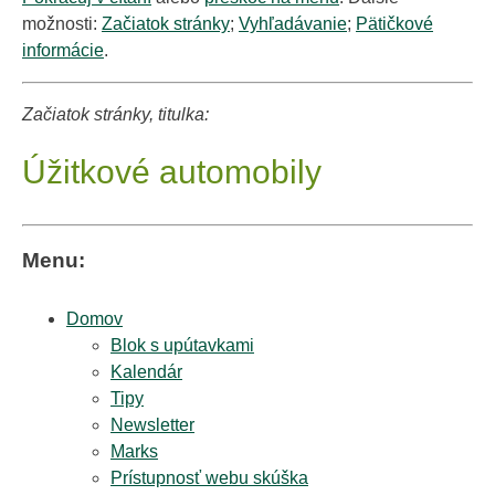
možnosti:
Začiatok stránky
;
Vyhľadávanie
;
Pätičkové
informácie
.
Začiatok stránky, titulka:
Úžitkové automobily
Menu:
Domov
Blok s upútavkami
Kalendár
Tipy
Newsletter
Marks
Prístupnosť webu skúška