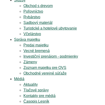
Služby
Obchod s drevom
Poľovníctvo
Rybárstvo
Sadbový materiál
Turistické a hotelové ubytovanie
Včelárstvo
Správa majetku
Predaj majetku
Vecné bremená
Investičný prenájom - podmienky
Zámeny
Zoznam majetku pre OVS
Obchodné verejné súťaže
Médiá
Aktuality
Tlačové správy
Kontakty pre médiá
Časopis Lesník