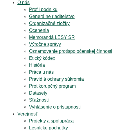
O nás
Profil podniku
Generálne riaditeľstvo
Organizačné zložky
Ocenenia
Memorandá LESY SR
Výročné správy
Oznamovanie protispoločenskej činnosti
Etický kódex
História
Práca u nás
Pravidlá ochrany súkromia
Protikorupčný program
Datasety
Sťažnosti
Vyhlásenie o prístupnosti
Verejnosť
Projekty a spolupráca
Lesnícke pochúťky