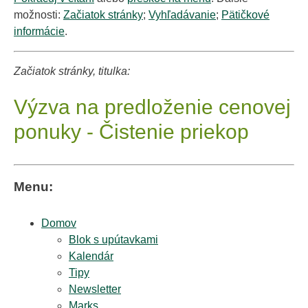
možnosti:
Začiatok stránky
;
Vyhľadávanie
;
Pätičkové
informácie
.
Začiatok stránky, titulka:
Výzva na predloženie cenovej
ponuky - Čistenie priekop
Menu:
Domov
Blok s upútavkami
Kalendár
Tipy
Newsletter
Marks