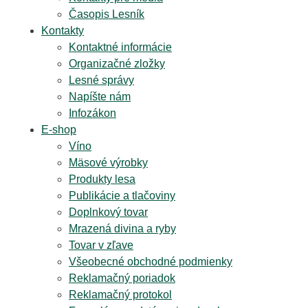
Časopis Lesník
Kontakty
Kontaktné informácie
Organizačné zložky
Lesné správy
Napíšte nám
Infozákon
E-shop
Víno
Mäsové výrobky
Produkty lesa
Publikácie a tlačoviny
Doplnkový tovar
Mrazená divina a ryby
Tovar v zľave
Všeobecné obchodné podmienky
Reklamačný poriadok
Reklamačný protokol