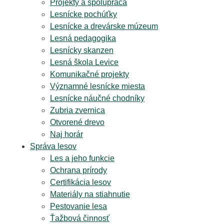
Projekty a spolupráca
Lesnícke pochúťky
Lesnícke a drevárske múzeum
Lesná pedagogika
Lesnícky skanzen
Lesná škola Levice
Komunikačné projekty
Významné lesnícke miesta
Lesnícke náučné chodníky
Zubria zvernica
Otvorené drevo
Naj horár
Správa lesov
Les a jeho funkcie
Ochrana prírody
Certifikácia lesov
Materiály na stiahnutie
Pestovanie lesa
Ťažbová činnosť