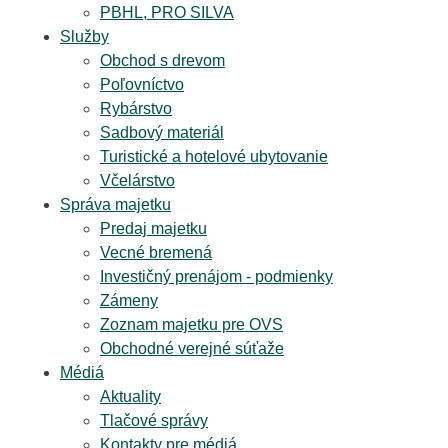
PBHL, PRO SILVA
Služby
Obchod s drevom
Poľovníctvo
Rybárstvo
Sadbový materiál
Turistické a hotelové ubytovanie
Včelárstvo
Správa majetku
Predaj majetku
Vecné bremená
Investičný prenájom - podmienky
Zámeny
Zoznam majetku pre OVS
Obchodné verejné súťaže
Médiá
Aktuality
Tlačové správy
Kontakty pre médiá