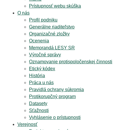
Prístupnosť webu skúška
O nás
Profil podniku
Generálne riaditeľstvo
Organizačné zložky
Ocenenia
Memorandá LESY SR
Výročné správy
Oznamovanie protispoločenskej činnosti
Etický kódex
História
Práca u nás
Pravidlá ochrany súkromia
Protikorupčný program
Datasety
Sťažnosti
Vyhlásenie o prístupnosti
Verejnosť