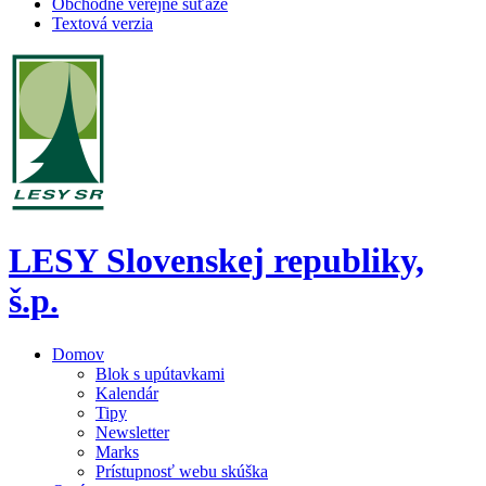
Obchodné verejné súťaže
Textová verzia
LESY Slovenskej republiky,
š.p.
Domov
Blok s upútavkami
Kalendár
Tipy
Newsletter
Marks
Prístupnosť webu skúška