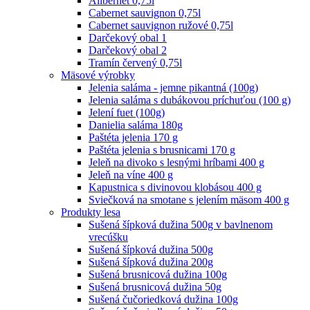
Alibernet 0,75l
Cabernet sauvignon 0,75l
Cabernet sauvignon ružové 0,75l
Darčekový obal 1
Darčekový obal 2
Tramín červený 0,75l
Mäsové výrobky
Jelenia saláma - jemne pikantná (100g)
Jelenia saláma s dubákovou príchuťou (100 g)
Jelení fuet (100g)
Danielia saláma 180g
Paštéta jelenia 170 g
Paštéta jelenia s brusnicami 170 g
Jeleň na divoko s lesnými hríbami 400 g
Jeleň na víne 400 g
Kapustnica s divinovou klobásou 400 g
Sviečková na smotane s jelením mäsom 400 g
Produkty lesa
Sušená šípková dužina 500g v bavlnenom
vrecúšku
Sušená šípková dužina 500g
Sušená šípková dužina 200g
Sušená brusnicová dužina 100g
Sušená brusnicová dužina 50g
Sušená čučoriedková dužina 100g