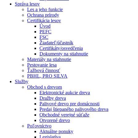
Správa lesov
Les a jeho funkcie
Ochrana prírody
Certifikácia lesov
Úvod
PEFC
FSC
Žiadateľ/účastník
Certifikáty/osvedčenia
Dokumenty na stiahnutie
Materiály na stiahnutie
Pestovanie lesa
Ťažbová činnosť
PBHL, PRO SILVA
Služby
Obchod s drevom
Elektronické aukcie dreva
Dražby dreva
Palivové drevo pre domácnosti
Predaj štiepaného palivového dreva
Obchodné verejné súťaže
Otvorené drevo
Poľovníctvo
Aktuálne ponuky
Legislatíva