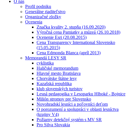
O nás
Profil podniku
Generálne riaditeľstvo
Organizačné zložky
Ocenenia
Značka kvality 2. stupňa (16.09.2020)
Výročná cena Pamiatky a múzeá (26.10.2018)
Ocenenie Esri (20.08.2015)
Cena Transparency International Slovensko
(15.05.2015)
Cena Edmonda Blanca (apríl 2013)
Memorandá LESY SR
cyklistika
Haličské memorandum
Hlavné mesto Bratislava
Chorvátske štátne lesy
Kazašská republika
klub slovenských turistov
Lesná pedagogika v Lesoparku Hlboké - Bojnice
Milión stromov pre Slovensko
Novohradskí lesníci a poľovníci deťom
O porozumení a spolupráci v oblasti lesníctva
(krajiny V4)
Požiarny detekčný systém s MV SR
Pro Silva Slovakia