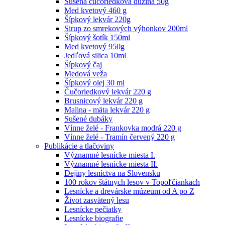
Sušená čučoriedková dužina 50g
Med kvetový 460 g
Šípkový lekvár 220g
Sirup zo smrekových výhonkov 200ml
Šípkový šotík 150ml
Med kvetový 950g
Jedľová silica 10ml
Šípkový čaj
Medová veža
Šípkový olej 30 ml
Čučoriedkový lekvár 220 g
Brusnicový lekvár 220 g
Malina - mäta lekvár 220 g
Sušené dubáky
Vínne želé - Frankovka modrá 220 g
Vínne želé - Tramín červený 220 g
Publikácie a tlačoviny
Významné lesnícke miesta I.
Významné lesnícke miesta II.
Dejiny lesníctva na Slovensku
100 rokov štátnych lesov v Topoľčiankach
Lesnícke a drevárske múzeum od A po Z
Život zasvätený lesu
Lesnícke pečiatky
Lesnícke biografie