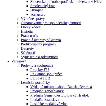
Slovenská poľnohospodárska univerzita v Nitre
Smolenický kras
Ukrajina
včelárstvo
Výročné správy
Oznamovanie protispoločenskej činnosti
Etický kódex
História
Práca u nás
Pravidlá ochrany súkromia
Protikorupčný program
Datasety
Sťažnosti
Vyhlásenie o prístupnosti
Verejnosť
Projekty a spolupráca
Projekty EU
Reklamná spolupráca
EUSTAFOR
Lesnícke pochúťky
Výdajné miesto e-shopu Banská Bystrica
Predajňa Topoľčianky
Predajňa Semenoles Liptovský Hrádok
Predajňa Bratislava
Lesnícke medailové vína