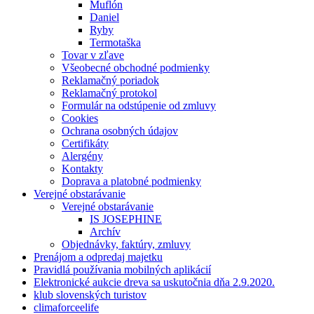
Muflón
Daniel
Ryby
Termotaška
Tovar v zľave
Všeobecné obchodné podmienky
Reklamačný poriadok
Reklamačný protokol
Formulár na odstúpenie od zmluvy
Cookies
Ochrana osobných údajov
Certifikáty
Alergény
Kontakty
Doprava a platobné podmienky
Verejné obstarávanie
Verejné obstarávanie
IS JOSEPHINE
Archív
Objednávky, faktúry, zmluvy
Prenájom a odpredaj majetku
Pravidlá používania mobilných aplikácií
Elektronické aukcie dreva sa uskutočnia dňa 2.9.2020.
klub slovenských turistov
climaforceelife