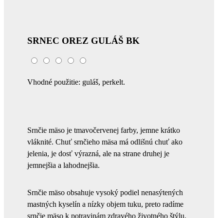
SRNEC OREZ GULÁŠ BK
Vhodné použitie: guláš, perkelt.
Srnčie mäso je tmavočervenej farby, jemne krátko
vláknité. Chuť srnčieho mäsa má odlišnú chuť ako
jelenia, je dosť výrazná, ale na strane druhej je
jemnejšia a lahodnejšia.
Srnčie mäso obsahuje vysoký podiel nenasýtených
mastných kyselín a nízky objem tuku, preto radíme
srnčie mäso k potravinám zdravého životného štýlu.