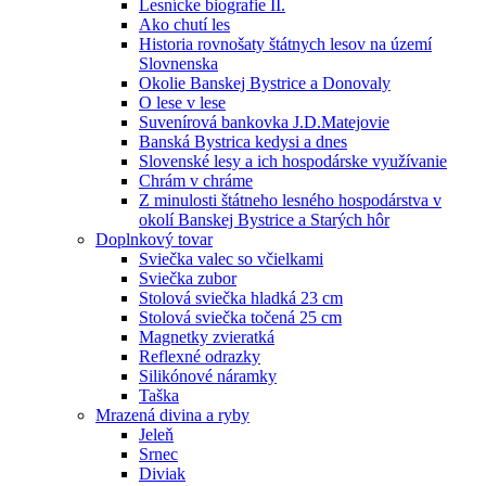
Lesnícke biografie II.
Ako chutí les
Historia rovnošaty štátnych lesov na území
Slovnenska
Okolie Banskej Bystrice a Donovaly
O lese v lese
Suvenírová bankovka J.D.Matejovie
Banská Bystrica kedysi a dnes
Slovenské lesy a ich hospodárske využívanie
Chrám v chráme
Z minulosti štátneho lesného hospodárstva v
okolí Banskej Bystrice a Starých hôr
Doplnkový tovar
Sviečka valec so včielkami
Sviečka zubor
Stolová sviečka hladká 23 cm
Stolová sviečka točená 25 cm
Magnetky zvieratká
Reflexné odrazky
Silikónové náramky
Taška
Mrazená divina a ryby
Jeleň
Srnec
Diviak