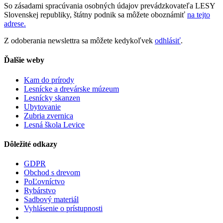
So zásadami spracúvania osobných údajov prevádzkovateľa LESY
Slovenskej republiky, štátny podnik sa môžete oboznámiť
na tejto
adrese.
Z odoberania newslettra sa môžete kedykoľvek
odhlásiť
.
Ďalšie weby
Kam do prírody
Lesnícke a drevárske múzeum
Lesnícky skanzen
Ubytovanie
Zubria zvernica
Lesná škola Levice
Dôležité odkazy
GDPR
Obchod s drevom
PoĽovníctvo
Rybárstvo
Sadbový materiál
Vyhlásenie o prístupnosti