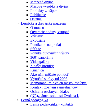
Mrazená divina
Mäsové výrobky z diviny
Produkty zo šípok
Publikácie
Ostatné
Lesnícke a drevárske múzeum
O múzeu
Otváracie hodiny, vstupné
Výstavy
Expozície
Ponúkame na predaj
Súťaže
Ponuka putovných výstav
360° panorámy
Videogaléria
Z našej kroniky
Knižnica
Ako nám môžete pomôcť
Výročné správy od 2008
Memorandum Zvolen mesto lesníctva
Kontakt, zoznam zamestnancov
Ochrana osobných údajov
(NE)známe osobnosti Zvolena I.
Lesná pedagogika
Lesná pedagogika - kontakty