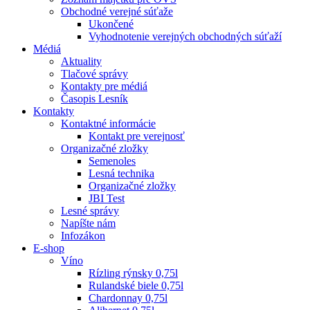
Obchodné verejné súťaže
Ukončené
Vyhodnotenie verejných obchodných súťaží
Médiá
Aktuality
Tlačové správy
Kontakty pre médiá
Časopis Lesník
Kontakty
Kontaktné informácie
Kontakt pre verejnosť
Organizačné zložky
Semenoles
Lesná technika
Organizačné zložky
JBI Test
Lesné správy
Napíšte nám
Infozákon
E-shop
Víno
Rízling rýnsky 0,75l
Rulandské biele 0,75l
Chardonnay 0,75l