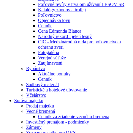
Poľovné revíry v trvalom užívaní LESOV SR
Katalógy zhodov a trofejí
Poľovníctvo
Objednávka lovu
Cenník
Cena Edmonda Blanca
Národný rekord - jeleň lesný
CIC - Medzinárodná rada pre poľovníctvo a
ochranu zveri
Fotogaléria
Verejné súťaže
Zaujímavosti
Rybárstvo
Aktuálne ponuky
Cenník
Sadbový materiál
Turistické a hotelové ubytovanie
Včelárstvo
Správa majetku
Predaj majetku
Vecné bremená
Cenník za zriadenie vecného bremena
Investičný prenájom - podmienky
Zámeny
Zoznam majetku pre OVS