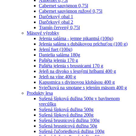
Alibernet 0,75l
Cabernet sauvignon 0,75l
Cabernet sauvignon ružové 0,75l
Darčekový obal 1
Darčekový obal 2
Tramín červený 0,75l
Mäsové výrobky
Jelenia saláma - jemne pikantná (100g)
Jelenia saláma s dubákovou príchuťou (100 g)
Jelení fuet (100g)
Danielia saláma 180g
Paštéta jelenia 170 g
Paštéta jelenia s brusnicami 170 g
Jeleň na divoko s lesnými hríbami 400 g
Jeleň na víne 400 g
Kapustnica s divinovou klobásou 400 g
Sviečková na smotane s jelením mäsom 400 g
Produkty lesa
Sušená šípková dužina 500g v bavlnenom
vrecúšku
Sušená šípková dužina 500g
Sušená šípková dužina 200g
Sušená brusnicová dužina 100g
Sušená brusnicová dužina 50g
Sušená čučoriedková dužina 100g