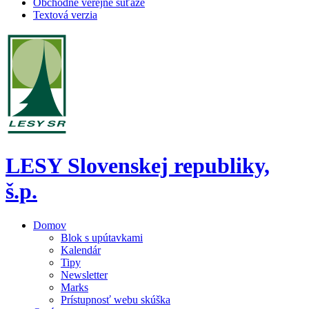
Obchodné verejné súťaže
Textová verzia
LESY Slovenskej republiky,
š.p.
Domov
Blok s upútavkami
Kalendár
Tipy
Newsletter
Marks
Prístupnosť webu skúška