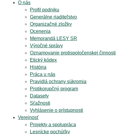
O nás
Profil podniku
Generálne riaditeľstvo
Organizačné zložky
Ocenenia
Memorandá LESY SR
Výročné správy
Oznamovanie protispoločenskej činnosti
Etický kódex
História
Práca u nás
Pravidlá ochrany súkromia
Protikorupčný program
Datasety
Sťažnosti
Vyhlásenie o prístupnosti
Verejnosť
Projekty a spolupráca
Lesnícke pochúťky