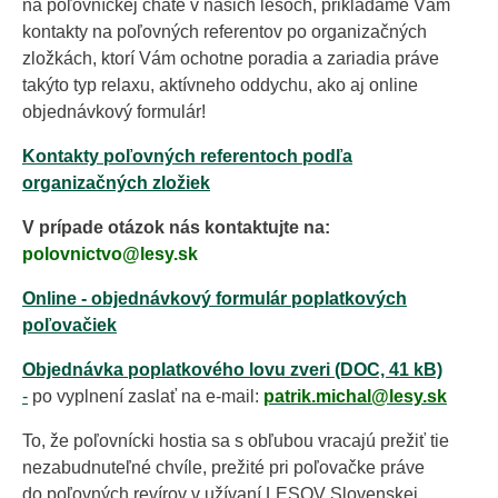
na poľovníckej chate v našich lesoch, prikladáme Vám
kontakty na poľovných referentov po organizačných
zložkách, ktorí Vám ochotne poradia a zariadia práve
takýto typ relaxu, aktívneho oddychu, ako aj online
objednávkový formulár!
Kontakty poľovných referentoch podľa
organizačných zložiek
V prípade otázok nás kontaktujte na:
polovnictvo@lesy.sk
Online - objednávkový formulár poplatkových
poľovačiek
Objednávka poplatkového lovu zveri (DOC, 41 kB)
-
po vyplnení zaslať na e-mail:
patrik.michal@lesy.sk
To, že poľovnícki hostia sa s obľubou vracajú prežiť tie
nezabudnuteľné chvíle, prežité pri poľovačke práve
do poľovných revírov v užívaní LESOV Slovenskej