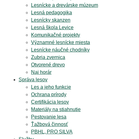
Lesnícke a drevárske múzeum
Lesná pedagogika
Lesnícky skanzen
Lesná škola Levice
Komunikačné projekty
Významné lesnícke miesta
Lesnícke náučné chodníky
Zubria zvernica
Otvorené drevo
Naj horár
Správa lesov
Les a jeho funkcie
Ochrana prírody
Certifikácia lesov
Materiály na stiahnutie
Pestovanie lesa
Ťažbová činnosť
PBHL, PRO SILVA