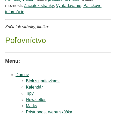
možnosti:
Začiatok stránky
;
Vyhľadávanie
;
Pätičkové
informácie
.
Začiatok stránky, titulka:
Poľovníctvo
Menu:
Domov
Blok s upútavkami
Kalendár
Tipy
Newsletter
Marks
Prístupnosť webu skúška