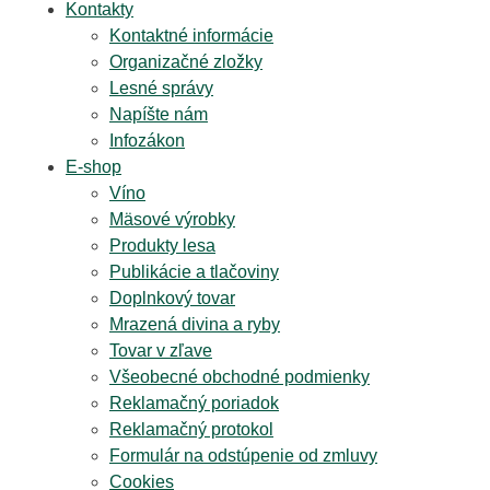
Kontakty
Kontaktné informácie
Organizačné zložky
Lesné správy
Napíšte nám
Infozákon
E-shop
Víno
Mäsové výrobky
Produkty lesa
Publikácie a tlačoviny
Doplnkový tovar
Mrazená divina a ryby
Tovar v zľave
Všeobecné obchodné podmienky
Reklamačný poriadok
Reklamačný protokol
Formulár na odstúpenie od zmluvy
Cookies