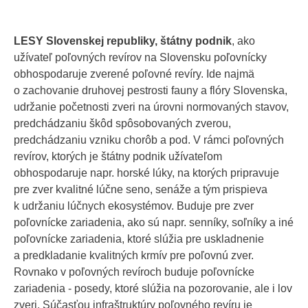
LESY Slovenskej republiky, štátny podnik
, ako
užívateľ poľovných revírov na Slovensku poľovnícky
obhospodaruje zverené poľovné revíry. Ide najmä
o zachovanie druhovej pestrosti fauny a flóry Slovenska,
udržanie početnosti zveri na úrovni normovaných stavov,
predchádzaniu škôd spôsobovaných zverou,
predchádzaniu vzniku chorôb a pod. V rámci poľovných
revírov, ktorých je štátny podnik užívateľom
obhospodaruje napr. horské lúky, na ktorých pripravuje
pre zver kvalitné lúčne seno, senáže a tým prispieva
k udržaniu lúčnych ekosystémov. Buduje pre zver
poľovnícke zariadenia, ako sú napr. senníky, soľníky a iné
poľovnícke zariadenia, ktoré slúžia pre uskladnenie
a predkladanie kvalitných krmív pre poľovnú zver.
Rovnako v poľovných revíroch buduje poľovnícke
zariadenia - posedy, ktoré slúžia na pozorovanie, ale i lov
zveri. Súčasťou infraštruktúry poľovného revíru je