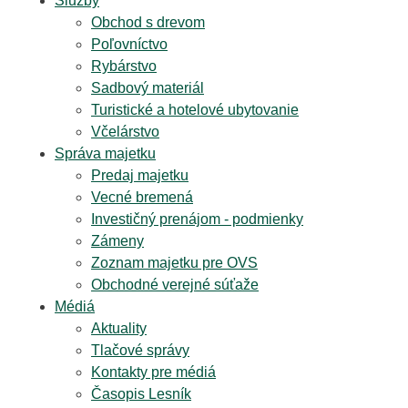
Služby
Obchod s drevom
Poľovníctvo
Rybárstvo
Sadbový materiál
Turistické a hotelové ubytovanie
Včelárstvo
Správa majetku
Predaj majetku
Vecné bremená
Investičný prenájom - podmienky
Zámeny
Zoznam majetku pre OVS
Obchodné verejné súťaže
Médiá
Aktuality
Tlačové správy
Kontakty pre médiá
Časopis Lesník