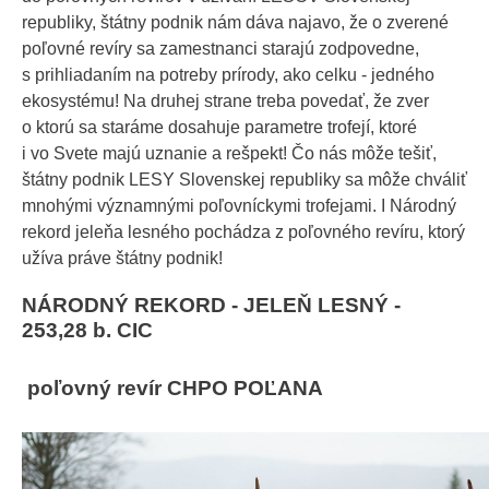
republiky, štátny podnik nám dáva najavo, že o zverené
poľovné revíry sa zamestnanci starajú zodpovedne,
s prihliadaním na potreby prírody, ako celku - jedného
ekosystému! Na druhej strane treba povedať, že zver
o ktorú sa staráme dosahuje parametre trofejí, ktoré
i vo Svete majú uznanie a rešpekt! Čo nás môže tešiť,
štátny podnik LESY Slovenskej republiky sa môže chváliť
mnohými významnými poľovníckymi trofejami. I Národný
rekord jeleňa lesného pochádza z poľovného revíru, ktorý
užíva práve štátny podnik!
NÁRODNÝ REKORD - JELEŇ LESNÝ -
253,28 b. CIC
poľovný revír
CHPO POĽANA