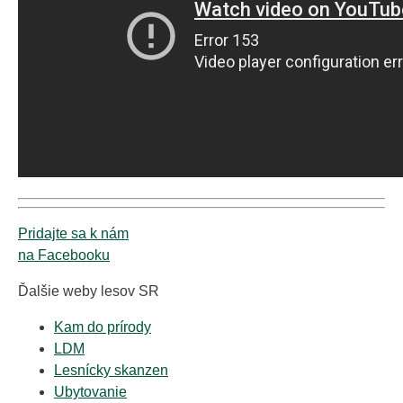
Pridajte sa k nám
na Facebooku
Ďalšie weby lesov SR
Kam do prírody
LDM
Lesnícky skanzen
Ubytovanie