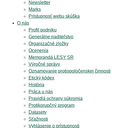
Newsletter
Marks
Prístupnosť webu skúška
O nás
Profil podniku
Generálne riaditeľstvo
Organizačné zložky
Ocenenia
Memorandá LESY SR
Výročné správy
Oznamovanie protispoločenskej činnosti
Etický kódex
História
Práca u nás
Pravidlá ochrany súkromia
Protikorupčný program
Datasety
Sťažnosti
Vyhlásenie o prístupnosti