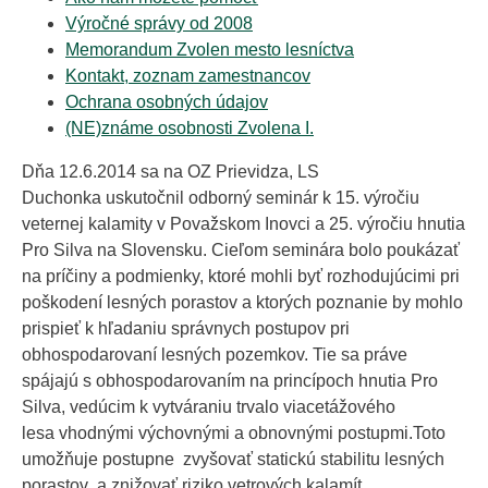
Výročné správy od 2008
Memorandum Zvolen mesto lesníctva
Kontakt, zoznam zamestnancov
Ochrana osobných údajov
(NE)známe osobnosti Zvolena I.
Dňa 12.6.2014 sa na OZ Prievidza, LS
Duchonka uskutočnil odborný seminár k 15. výročiu
veternej kalamity v Považskom Inovci a 25. výročiu hnutia
Pro Silva na Slovensku. Cieľom seminára bolo poukázať
na príčiny a podmienky, ktoré mohli byť rozhodujúcimi pri
poškodení lesných porastov a ktorých poznanie by mohlo
prispieť k hľadaniu správnych postupov pri
obhospodarovaní lesných pozemkov. Tie sa práve
spájajú s obhospodarovaním na princípoch hnutia Pro
Silva, vedúcim k vytváraniu trvalo viacetážového
lesa vhodnými výchovnými a obnovnými postupmi.Toto
umožňuje postupne zvyšovať statickú stabilitu lesných
porastov a znižovať riziko vetrových kalamít.