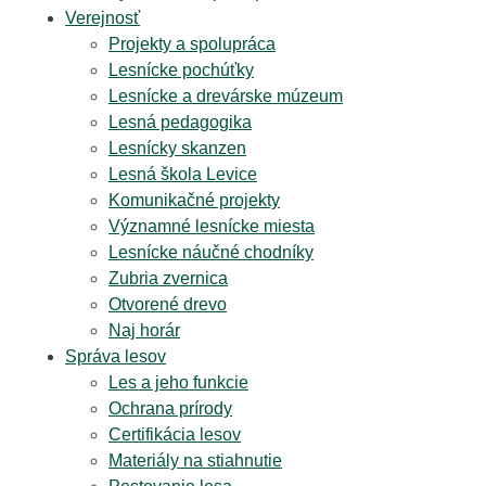
Verejnosť
Projekty a spolupráca
Lesnícke pochúťky
Lesnícke a drevárske múzeum
Lesná pedagogika
Lesnícky skanzen
Lesná škola Levice
Komunikačné projekty
Významné lesnícke miesta
Lesnícke náučné chodníky
Zubria zvernica
Otvorené drevo
Naj horár
Správa lesov
Les a jeho funkcie
Ochrana prírody
Certifikácia lesov
Materiály na stiahnutie