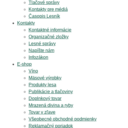
Tlačové správy
Kontakty pre médiá
Časopis Lesník
Kontakty
Kontaktné informácie
Organizačné zložky
Lesné správy
Napíšte nám
Infozákon
E-shop
Víno
Mäsové výrobky
Produkty lesa
Publikácie a tlačoviny
Doplnkový tovar
Mrazená divina a ryby
Tovar v zľave
Všeobecné obchodné podmienky
Reklamačný poriadok