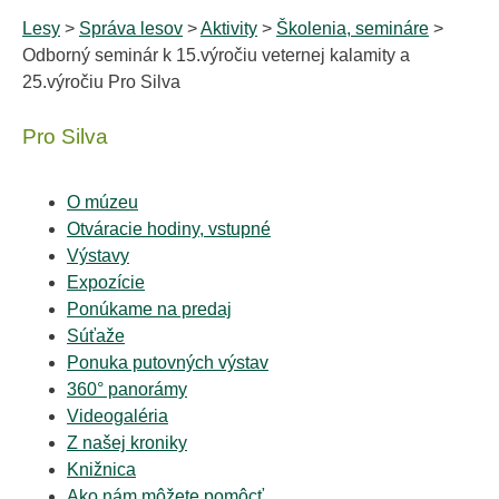
Lesy
>
Správa lesov
>
Aktivity
>
Školenia, semináre
>
Odborný seminár k 15.výročiu veternej kalamity a
25.výročiu Pro Silva
Pro Silva
O múzeu
Otváracie hodiny, vstupné
Výstavy
Expozície
Ponúkame na predaj
Súťaže
Ponuka putovných výstav
360° panorámy
Videogaléria
Z našej kroniky
Knižnica
Ako nám môžete pomôcť