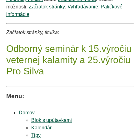
možnosti:
Začiatok stránky
;
Vyhľadávanie
;
Pätičkové
informácie
.
Začiatok stránky, titulka:
Odborný seminár k 15.výročiu
veternej kalamity a 25.výročiu
Pro Silva
Menu:
Domov
Blok s upútavkami
Kalendár
Tipy