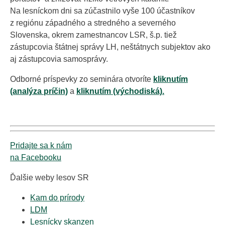
Na lesníckom dni sa zúčastnilo vyše 100 účastníkov
z regiónu západného a stredného a severného
Slovenska, okrem zamestnancov LSR, š.p. tiež
zástupcovia štátnej správy LH, neštátnych subjektov ako
aj zástupcovia samosprávy.
Odborné príspevky zo seminára otvoríte
kliknutím
(analýza príčin)
a
kliknutím (východiská).
Pridajte sa k nám
na Facebooku
Ďalšie weby lesov SR
Kam do prírody
LDM
Lesnícky skanzen