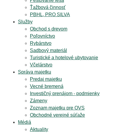
Pestovanie lesa
Ťažbová činnosť
PBHL, PRO SILVA
Služby
Obchod s drevom
Poľovníctvo
Rybárstvo
Sadbový materiál
Turistické a hotelové ubytovanie
Včelárstvo
Správa majetku
Predaj majetku
Vecné bremená
Investičný prenájom - podmienky
Zámeny
Zoznam majetku pre OVS
Obchodné verejné súťaže
Médiá
Aktuality