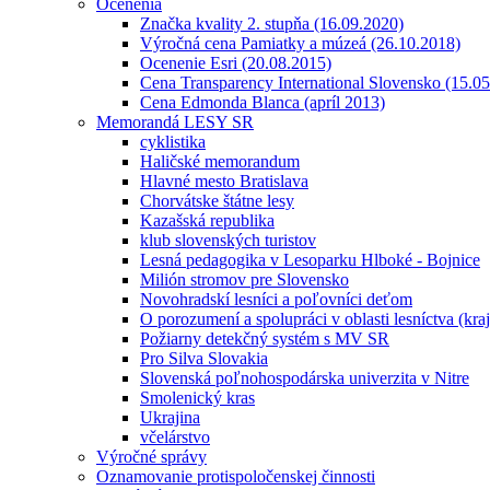
Ocenenia
Značka kvality 2. stupňa (16.09.2020)
Výročná cena Pamiatky a múzeá (26.10.2018)
Ocenenie Esri (20.08.2015)
Cena Transparency International Slovensko (15.0
Cena Edmonda Blanca (apríl 2013)
Memorandá LESY SR
cyklistika
Haličské memorandum
Hlavné mesto Bratislava
Chorvátske štátne lesy
Kazašská republika
klub slovenských turistov
Lesná pedagogika v Lesoparku Hlboké - Bojnice
Milión stromov pre Slovensko
Novohradskí lesníci a poľovníci deťom
O porozumení a spolupráci v oblasti lesníctva (kra
Požiarny detekčný systém s MV SR
Pro Silva Slovakia
Slovenská poľnohospodárska univerzita v Nitre
Smolenický kras
Ukrajina
včelárstvo
Výročné správy
Oznamovanie protispoločenskej činnosti