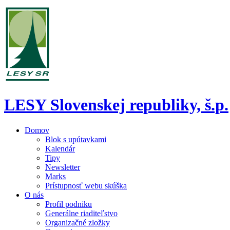
LESY Slovenskej republiky, š.p.
Domov
Blok s upútavkami
Kalendár
Tipy
Newsletter
Marks
Prístupnosť webu skúška
O nás
Profil podniku
Generálne riaditeľstvo
Organizačné zložky