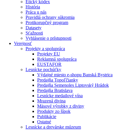
Etický kódex
História
Práca u nás
Pravidlá ochrany súkromia
Protikorupčný program
Datasety
Sťažnosti
Vyhlásenie o prístupnosti
Verejnosť
Projekty a spolupráca
Projekty EU
Reklamná spolupráca
EUSTAFOR
Lesnícke pochúťky
Výdajné miesto e-shopu Banská Bystrica
Predajňa Topoľčianky
Predajňa Semenoles Liptovský Hrádok
Predajňa Bratislava
Lesnícke medailové vína
Mrazená divina
Mäsové výrobky z diviny
Produkty zo šípok
Publikácie
Ostatné
Lesnícke a drevárske múzeum