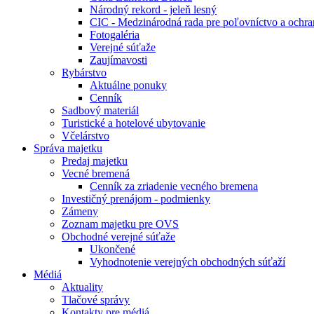
Národný rekord - jeleň lesný
CIC - Medzinárodná rada pre poľovníctvo a ochra
Fotogaléria
Verejné súťaže
Zaujímavosti
Rybárstvo
Aktuálne ponuky
Cenník
Sadbový materiál
Turistické a hotelové ubytovanie
Včelárstvo
Správa majetku
Predaj majetku
Vecné bremená
Cenník za zriadenie vecného bremena
Investičný prenájom - podmienky
Zámeny
Zoznam majetku pre OVS
Obchodné verejné súťaže
Ukončené
Vyhodnotenie verejných obchodných súťaží
Médiá
Aktuality
Tlačové správy
Kontakty pre médiá