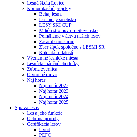
Lesná škola Levice
Komunikačné projekty
Behaj lesmi
Les nie je smetisko
LESY SKI CUP
Milión stromov pre Slovensko
Pomáhame vtáctvu našich lesov
Zasadil som strom
Zber šípok spoločne s LESMI SR
Kalendár udalostí
Významné lesnícke miesta
Lesnícke náučné chodníky
Zubria zvernica
Otvorené drevo
Naj horár
Naj horár 2022
Naj horár 2023
Naj horár 2024
Naj horár 2025
Správa lesov
Les a jeho funkcie
Ochrana prírody
Certifikácia lesov
Úvod
PEFC