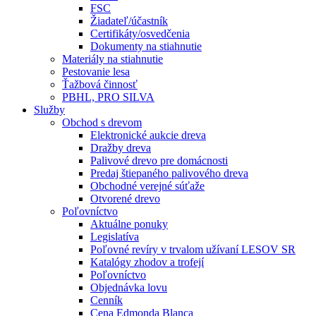
FSC
Žiadateľ/účastník
Certifikáty/osvedčenia
Dokumenty na stiahnutie
Materiály na stiahnutie
Pestovanie lesa
Ťažbová činnosť
PBHL, PRO SILVA
Služby
Obchod s drevom
Elektronické aukcie dreva
Dražby dreva
Palivové drevo pre domácnosti
Predaj štiepaného palivového dreva
Obchodné verejné súťaže
Otvorené drevo
Poľovníctvo
Aktuálne ponuky
Legislatíva
Poľovné revíry v trvalom užívaní LESOV SR
Katalógy zhodov a trofejí
Poľovníctvo
Objednávka lovu
Cenník
Cena Edmonda Blanca