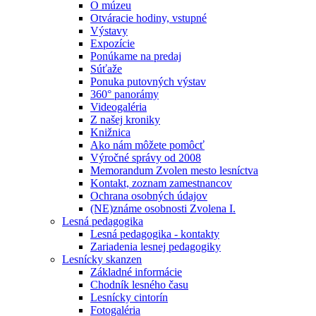
O múzeu
Otváracie hodiny, vstupné
Výstavy
Expozície
Ponúkame na predaj
Súťaže
Ponuka putovných výstav
360° panorámy
Videogaléria
Z našej kroniky
Knižnica
Ako nám môžete pomôcť
Výročné správy od 2008
Memorandum Zvolen mesto lesníctva
Kontakt, zoznam zamestnancov
Ochrana osobných údajov
(NE)známe osobnosti Zvolena I.
Lesná pedagogika
Lesná pedagogika - kontakty
Zariadenia lesnej pedagogiky
Lesnícky skanzen
Základné informácie
Chodník lesného času
Lesnícky cintorín
Fotogaléria