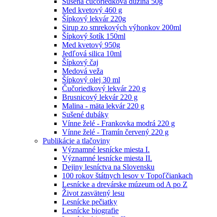
Sušená čučoriedková dužina 50g
Med kvetový 460 g
Šípkový lekvár 220g
Sirup zo smrekových výhonkov 200ml
Šípkový šotík 150ml
Med kvetový 950g
Jedľová silica 10ml
Šípkový čaj
Medová veža
Šípkový olej 30 ml
Čučoriedkový lekvár 220 g
Brusnicový lekvár 220 g
Malina - mäta lekvár 220 g
Sušené dubáky
Vínne želé - Frankovka modrá 220 g
Vínne želé - Tramín červený 220 g
Publikácie a tlačoviny
Významné lesnícke miesta I.
Významné lesnícke miesta II.
Dejiny lesníctva na Slovensku
100 rokov štátnych lesov v Topoľčiankach
Lesnícke a drevárske múzeum od A po Z
Život zasvätený lesu
Lesnícke pečiatky
Lesnícke biografie