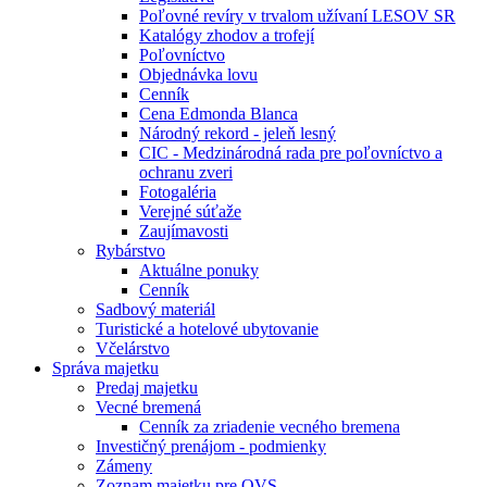
Poľovné revíry v trvalom užívaní LESOV SR
Katalógy zhodov a trofejí
Poľovníctvo
Objednávka lovu
Cenník
Cena Edmonda Blanca
Národný rekord - jeleň lesný
CIC - Medzinárodná rada pre poľovníctvo a
ochranu zveri
Fotogaléria
Verejné súťaže
Zaujímavosti
Rybárstvo
Aktuálne ponuky
Cenník
Sadbový materiál
Turistické a hotelové ubytovanie
Včelárstvo
Správa majetku
Predaj majetku
Vecné bremená
Cenník za zriadenie vecného bremena
Investičný prenájom - podmienky
Zámeny
Zoznam majetku pre OVS