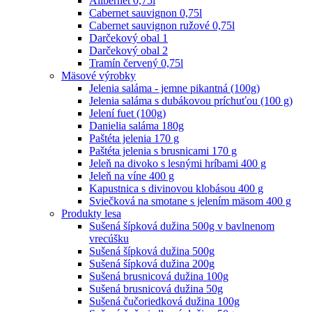
Alibernet 0,75l
Cabernet sauvignon 0,75l
Cabernet sauvignon ružové 0,75l
Darčekový obal 1
Darčekový obal 2
Tramín červený 0,75l
Mäsové výrobky
Jelenia saláma - jemne pikantná (100g)
Jelenia saláma s dubákovou príchuťou (100 g)
Jelení fuet (100g)
Danielia saláma 180g
Paštéta jelenia 170 g
Paštéta jelenia s brusnicami 170 g
Jeleň na divoko s lesnými hríbami 400 g
Jeleň na víne 400 g
Kapustnica s divinovou klobásou 400 g
Sviečková na smotane s jelením mäsom 400 g
Produkty lesa
Sušená šípková dužina 500g v bavlnenom
vrecúšku
Sušená šípková dužina 500g
Sušená šípková dužina 200g
Sušená brusnicová dužina 100g
Sušená brusnicová dužina 50g
Sušená čučoriedková dužina 100g