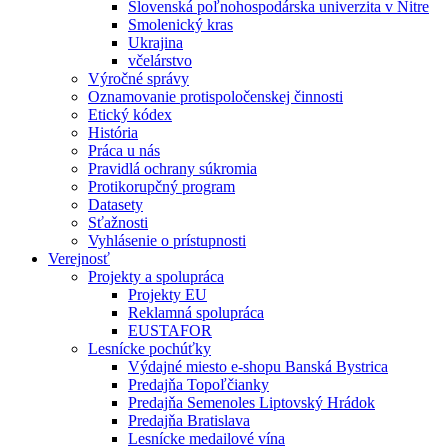
Slovenská poľnohospodárska univerzita v Nitre
Smolenický kras
Ukrajina
včelárstvo
Výročné správy
Oznamovanie protispoločenskej činnosti
Etický kódex
História
Práca u nás
Pravidlá ochrany súkromia
Protikorupčný program
Datasety
Sťažnosti
Vyhlásenie o prístupnosti
Verejnosť
Projekty a spolupráca
Projekty EU
Reklamná spolupráca
EUSTAFOR
Lesnícke pochúťky
Výdajné miesto e-shopu Banská Bystrica
Predajňa Topoľčianky
Predajňa Semenoles Liptovský Hrádok
Predajňa Bratislava
Lesnícke medailové vína