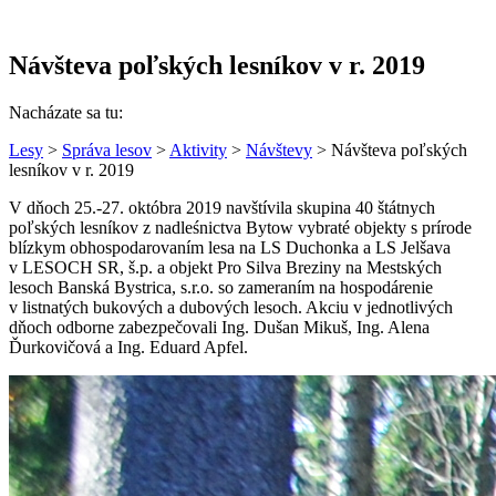
Návšteva poľských lesníkov v r. 2019
Nacházate sa tu:
Lesy
>
Správa lesov
>
Aktivity
>
Návštevy
> Návšteva poľských
lesníkov v r. 2019
V dňoch 25.-27. októbra 2019 navštívila skupina 40 štátnych
poľských lesníkov z nadleśnictva Bytow vybraté objekty s prírode
blízkym obhospodarovaním lesa na LS Duchonka a LS Jelšava
v LESOCH SR, š.p. a objekt Pro Silva Breziny na Mestských
lesoch Banská Bystrica, s.r.o. so zameraním na hospodárenie
v listnatých bukových a dubových lesoch. Akciu v jednotlivých
dňoch odborne zabezpečovali Ing. Dušan Mikuš, Ing. Alena
Ďurkovičová a Ing. Eduard Apfel.