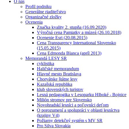
O nás
Profil podniku
Generálne riaditeľstvo
Organizačné zložky
Ocenenia
Značka kvality 2. stupňa (16.09.2020)
Výročná cena Pamiatky a múzeá (26.10.2018)
Ocenenie Esri (20.08.2015)
Cena Transparency International Slovensko
(15.05.2015)
Cena Edmonda Blanca (apríl 2013)
Memorandá LESY SR
cyklistika
Haličské memorandum
Hlavné mesto Bratislava
Chorvátske štátne lesy
Kazašská republika
klub slovenských turistov
Lesná pedagogika v Lesoparku Hlboké - Bojnice
Milión stromov pre Slovensko
Novohradskí lesníci a poľovníci deťom
O porozumení a spolupráci v oblasti lesníctva
(krajiny V4)
Požiarny detekčný systém s MV SR
Pro Silva Slovakia