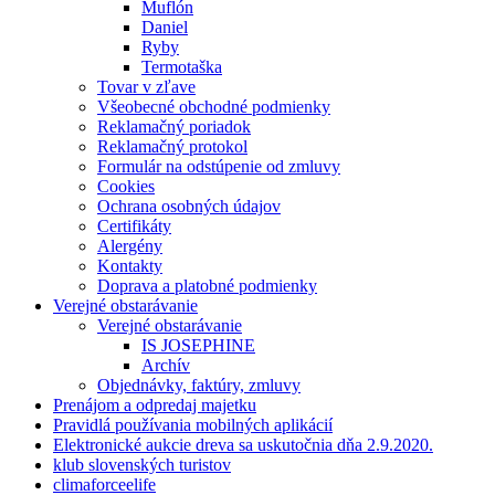
Muflón
Daniel
Ryby
Termotaška
Tovar v zľave
Všeobecné obchodné podmienky
Reklamačný poriadok
Reklamačný protokol
Formulár na odstúpenie od zmluvy
Cookies
Ochrana osobných údajov
Certifikáty
Alergény
Kontakty
Doprava a platobné podmienky
Verejné obstarávanie
Verejné obstarávanie
IS JOSEPHINE
Archív
Objednávky, faktúry, zmluvy
Prenájom a odpredaj majetku
Pravidlá používania mobilných aplikácií
Elektronické aukcie dreva sa uskutočnia dňa 2.9.2020.
klub slovenských turistov
climaforceelife