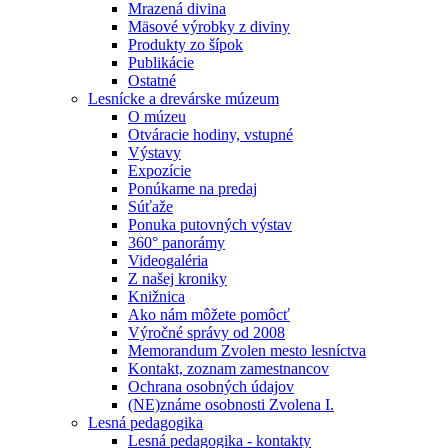
Mrazená divina
Mäsové výrobky z diviny
Produkty zo šípok
Publikácie
Ostatné
Lesnícke a drevárske múzeum
O múzeu
Otváracie hodiny, vstupné
Výstavy
Expozície
Ponúkame na predaj
Súťaže
Ponuka putovných výstav
360° panorámy
Videogaléria
Z našej kroniky
Knižnica
Ako nám môžete pomôcť
Výročné správy od 2008
Memorandum Zvolen mesto lesníctva
Kontakt, zoznam zamestnancov
Ochrana osobných údajov
(NE)známe osobnosti Zvolena I.
Lesná pedagogika
Lesná pedagogika - kontakty