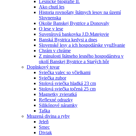
Lesnícke biografie II.
Ako chutí les
Historia rovnošaty štátnych lesov na území
Slovnenska
Okolie Banskej Bystrice a Donovaly
O lese v lese
Suvenírová bankovka J.D.Matejovie
Banská Bystrica kedysi a dnes
Slovenské lesy a ich hospodárske využívanie
Chrám v chráme
Z minulosti štátneho lesného hospodárstva v
okolí Banskej Bystrice a Starých hôr
Doplnkový tovar
Sviečka valec so včielkami
Sviečka zubor
Stolová sviečka hladká 23 cm
Stolová sviečka točená 25 cm
Magnetky zvieratká
Reflexné odrazky
Silikónové náramky
Taška
Mrazená divina a ryby
Jeleň
Srnec
Diviak