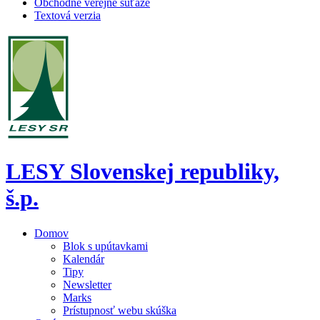
Obchodné verejné súťaže
Textová verzia
LESY Slovenskej republiky,
š.p.
Domov
Blok s upútavkami
Kalendár
Tipy
Newsletter
Marks
Prístupnosť webu skúška