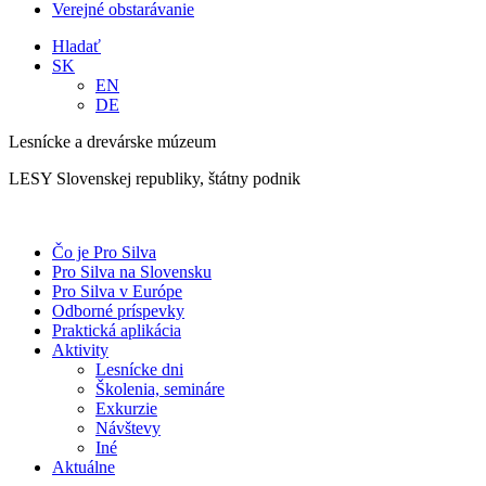
Verejné obstarávanie
Hladať
SK
EN
DE
Lesnícke a drevárske múzeum
LESY Slovenskej republiky, štátny podnik
Čo je Pro Silva
Pro Silva na Slovensku
Pro Silva v Európe
Odborné príspevky
Praktická aplikácia
Aktivity
Lesnícke dni
Školenia, semináre
Exkurzie
Návštevy
Iné
Aktuálne