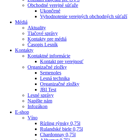
Obchodné verejné súťaže
Ukončené
Vyhodnotenie verejných obchodných súťaží
Médiá
Aktuality
Tlačové správy
Kontakty pre médiá
Časopis Lesník
Kontakty
Kontaktné informácie
Kontakt pre verejnosť
Organizačné zložky
Semenoles
Lesná technika
Organizačné zložky
JBI Test
Lesné správy
Napíšte nám
Infozákon
E-shop
Víno
Rízling rýnsky 0,75l
Rulandské biele 0,75l
Chardonnay 0,75l