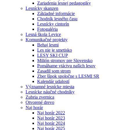
Zariadenia lesnej pedagogiky
Lesnícky skanzen
Základné informácie
Chodník lesného času
Lesnícky cintorín
Fotogaléria
Lesná škola Levice
Komunikačné projekty
Behaj lesmi
Les nie je smetisko
LESY SKI CUP
Milión stromov pre Slovensko
Pomáhame vtáctvu našich lesov
Zasadil som strom
Zber šípok spoločne s LESMI SR
Kalendár udalostí
Významné lesnícke miesta
Lesnícke náučné chodníky
Zubria zvernica
Otvorené drevo
Naj horár
Naj horár 2022
Naj horár 2023
Naj horár 2024
Naj horár 2025