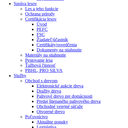
Správa lesov
Les a jeho funkcie
Ochrana prírody
Certifikácia lesov
Úvod
PEFC
FSC
Žiadateľ/účastník
Certifikáty/osvedčenia
Dokumenty na stiahnutie
Materiály na stiahnutie
Pestovanie lesa
Ťažbová činnosť
PBHL, PRO SILVA
Služby
Obchod s drevom
Elektronické aukcie dreva
Dražby dreva
Palivové drevo pre domácnosti
Predaj štiepaného palivového dreva
Obchodné verejné súťaže
Otvorené drevo
Poľovníctvo
Aktuálne ponuky
Legislatíva