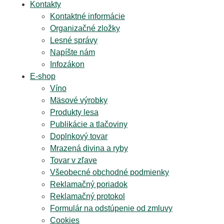
Kontakty
Kontaktné informácie
Organizačné zložky
Lesné správy
Napíšte nám
Infozákon
E-shop
Víno
Mäsové výrobky
Produkty lesa
Publikácie a tlačoviny
Doplnkový tovar
Mrazená divina a ryby
Tovar v zľave
Všeobecné obchodné podmienky
Reklamačný poriadok
Reklamačný protokol
Formulár na odstúpenie od zmluvy
Cookies