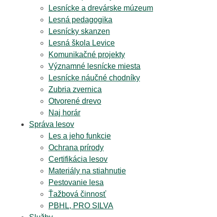
Lesnícke a drevárske múzeum
Lesná pedagogika
Lesnícky skanzen
Lesná škola Levice
Komunikačné projekty
Významné lesnícke miesta
Lesnícke náučné chodníky
Zubria zvernica
Otvorené drevo
Naj horár
Správa lesov
Les a jeho funkcie
Ochrana prírody
Certifikácia lesov
Materiály na stiahnutie
Pestovanie lesa
Ťažbová činnosť
PBHL, PRO SILVA