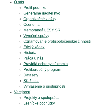
O nás
Profil podniku
Generálne riaditeľstvo
Organizačné zložky
Ocenenia
Memorandá LESY SR
Výročné správy
Oznamovanie protispoločenskej činnosti
Etický kódex
História
Práca u nás
Pravidlá ochrany súkromia
Protikorupčný program
Datasety
Sťažnosti
Vyhlásenie o prístupnosti
Verejnosť
Projekty a spolupráca
Lesnícke pochúťky