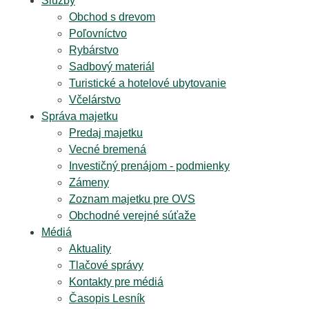
Služby
Obchod s drevom
Poľovníctvo
Rybárstvo
Sadbový materiál
Turistické a hotelové ubytovanie
Včelárstvo
Správa majetku
Predaj majetku
Vecné bremená
Investičný prenájom - podmienky
Zámeny
Zoznam majetku pre OVS
Obchodné verejné súťaže
Médiá
Aktuality
Tlačové správy
Kontakty pre médiá
Časopis Lesník