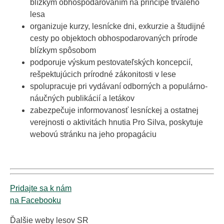
blízkym obhospodarovaním na princípe trvalého
lesa
organizuje kurzy, lesnícke dni, exkurzie a študijné
cesty po objektoch obhospodarovaných prírode
blízkym spôsobom
podporuje výskum pestovateľských koncepcií,
rešpektujúcich prírodné zákonitosti v lese
spolupracuje pri vydávaní odborných a populárno-
náučných publikácií a letákov
zabezpečuje informovanosť lesníckej a ostatnej
verejnosti o aktivitách hnutia Pro Silva, poskytuje
webovú stránku na jeho propagáciu
Pridajte sa k nám
na Facebooku
Ďalšie weby lesov SR