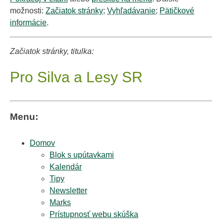
možnosti:
Začiatok stránky
;
Vyhľadávanie
;
Pätičkové
informácie
.
Začiatok stránky, titulka:
Pro Silva a Lesy SR
Menu:
Domov
Blok s upútavkami
Kalendár
Tipy
Newsletter
Marks
Prístupnosť webu skúška